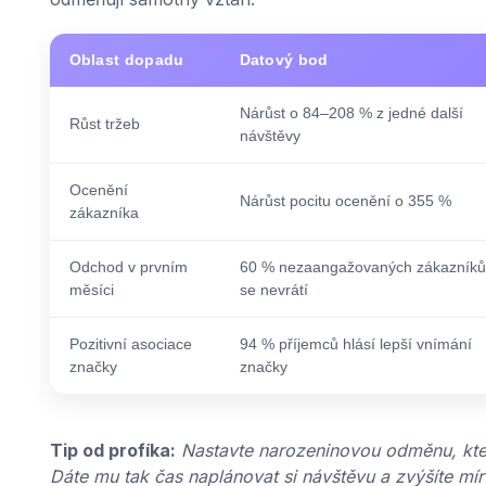
Oblast dopadu
Datový bod
Nárůst o 84–208 % z jedné další
Růst tržeb
návštěvy
Ocenění
Nárůst pocitu ocenění o 355 %
zákazníka
Odchod v prvním
60 % nezaangažovaných zákazníků
měsíci
se nevrátí
Pozitivní asociace
94 % příjemců hlásí lepší vnímání
značky
značky
Tip od profíka:
Nastavte narozeninovou odměnu, kter
Dáte mu tak čas naplánovat si návštěvu a zvýšíte mír