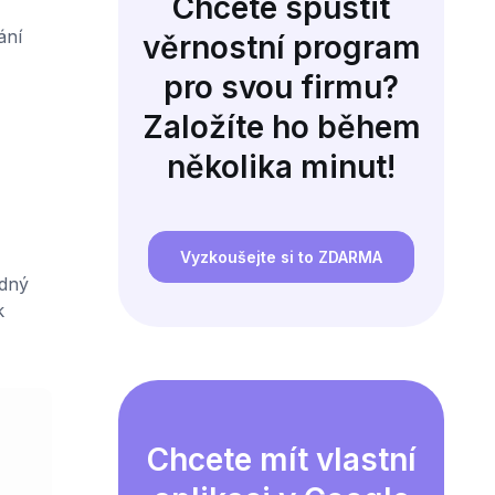
Chcete spustit
ání
věrnostní program
pro svou firmu?
Založíte ho během
několika minut!
Vyzkoušejte si to ZDARMA
ádný
k
Chcete mít vlastní