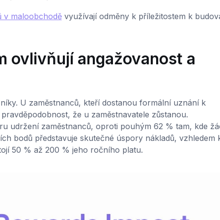
ů v maloobchodě
využívají odměny k příležitostem k budov
m ovlivňují angažovanost a
níky. U zaměstnanců, kteří dostanou formální uznání k
 pravděpodobnost, že u zaměstnavatele zůstanou.
íru udržení zaměstnanců, oproti pouhým 62 % tam, kde ž
ních bodů představuje skutečné úspory nákladů, vzhledem 
ojí 50 % až 200 % jeho ročního platu.