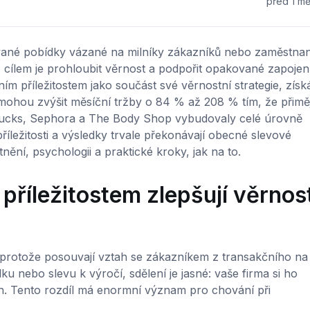
před 1 m
ované pobídky vázané na milníky zákazníků nebo zaměstna
ž cílem je prohloubit věrnost a podpořit opakované zapojení
m příležitostem jako součást své věrnostní strategie, získá
ohou zvýšit měsíční tržby o 84 % až 208 % tím, že přiměj
arbucks, Sephora a The Body Shop vybudovaly celé úrovně
ležitosti a výsledky trvale překonávají obecné slevové
ní, psychologii a praktické kroky, jak na to.
příležitostem zlepšují věrnos
 protože posouvají vztah se zákazníkem z transakčního na
 nebo slevu k výročí, sdělení je jasné: vaše firma si ho
ách. Tento rozdíl má enormní význam pro chování při