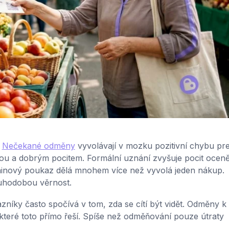
.
Nečekané odměny
vyvolávají v mozku pozitivní chybu pre
čkou a dobrým pocitem. Formální uznání zvyšuje pocit oceně
inový poukaz dělá mnohem více než vyvolá jeden nákup.
ouhodobou věrnost.
zníky často spočívá v tom, zda se cítí být vidět. Odměny k
 které toto přímo řeší. Spíše než odměňování pouze útraty