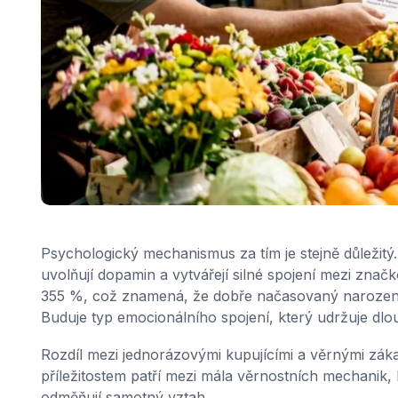
Psychologický mechanismus za tím je stejně důležitý
uvolňují dopamin a vytvářejí silné spojení mezi zna
355 %, což znamená, že dobře načasovaný narozen
Buduje typ emocionálního spojení, který udržuje dl
Rozdíl mezi jednorázovými kupujícími a věrnými záka
příležitostem patří mezi mála věrnostních mechanik,
odměňují samotný vztah.