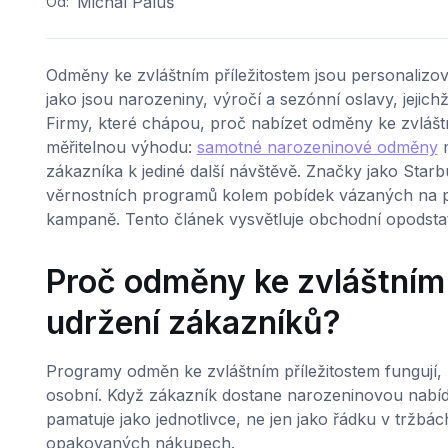
Michal Paluš
Od:
Odměny ke zvláštním příležitostem jsou personaliz
jako jsou narozeniny, výročí a sezónní oslavy, jejich
Firmy, které chápou, proč nabízet odměny ke zvláštní
měřitelnou výhodu:
samotné narozeninové odměny
m
zákazníka k jediné další návštěvě. Značky jako St
věrnostních programů kolem pobídek vázaných na pří
kampaně. Tento článek vysvětluje obchodní opodstatně
Proč odměny ke zvláštním 
udržení zákazníků?
Programy odměn ke zvláštním příležitostem fungují,
osobní. Když zákazník dostane narozeninovou nabídku
pamatuje jako jednotlivce, ne jen jako řádku v tržb
opakovaných nákupech.