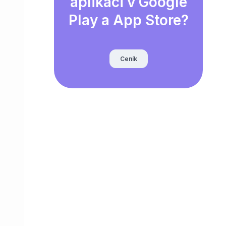
aplikaci v Google
Play a App Store?
Ceník