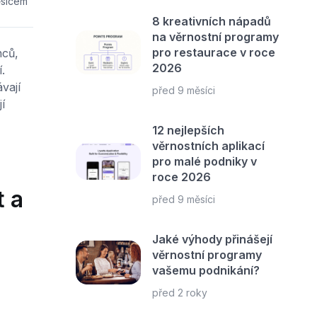
ěsícem
8 kreativních nápadů
na věrnostní programy
pro restaurace v roce
nců,
2026
.
vají
před 9 měsíci
í
12 nejlepších
věrnostních aplikací
pro malé podniky v
roce 2026
t a
před 9 měsíci
Jaké výhody přinášejí
věrnostní programy
vašemu podnikání?
před 2 roky