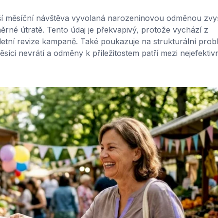
ší měsíční návštěva vyvolaná narozeninovou odměnou zvy
ěrné útratě. Tento údaj je překvapivý, protože vychází z
letní revize kampaně. Také poukazuje na strukturální prob
i nevrátí a odměny k příležitostem patří mezi nejefektivn