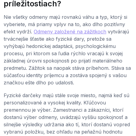
príležitostiach?
Nie všetky odmeny majú rovnakú váhu a typ, ktorý si
vyberiete, má priamy vplyv na to, ako dlho pozitívny
efekt vydrží.
Odmeny založené na zážitkoch
vytvárajú
trvácnejšie šťastie ako fyzické dary, pretože sa
vyhýbajú hedonickej adaptácii, psychologickému
procesu, pri ktorom sa ľudia rýchlo vracajú k svojej
základnej úrovni spokojnosti po prijatí materiálneho
predmetu. Zážitok sa naopak stáva príbehom. Stáva sa
súčasťou identity príjemcu a zostáva spojený s vašou
značkou ešte dlho po udalosti.
Fyzické darčeky majú stále svoje miesto, najmä keď sú
personalizované a vysokej kvality. Kľúčovou
premennou je výber. Zamestnanci a zákazníci, ktorí
dostanú výber odmeny, uvádzajú vyššiu spokojnosť a
silnejšie výsledky udržania ako tí, ktorí dostanú vopred
vybranú položku, bez ohľadu na peňažnú hodnotu