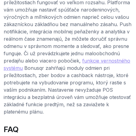
príležitostiach fungovať vo veľkom rozsahu. Platforma
vám umožňuje nastaviť spúšťače narodeninových,
výročných a míľnikových odmien naprieč celou vašou
zákazníckou základňou bez manuálneho zásahu. Push
notifikácie, integrácia mobilnej peňaženky a analytika v
reálnom čase znamenajú, že môžete doručiť správnu
odmenu v správnom momente a sledovať, ako presne
funguje. Či už prevádzkujete jednu maloobchodnú
predajňu alebo viacero pobočiek,
funkcie vernostného
systému
Bonusqr zahŕňajú moduly odmien pri
príležitostiach, zber bodov a cashback nástroje, ktoré
potrebujete na vybudovanie programu, ktorý rastie s
vaším podnikaním. Nastavenie nevyžaduje POS
integráciu a bezplatná úroveň vám umožňuje otestovať
základné funkcie predtým, než sa zaviažete k
platenému plánu.
FAQ