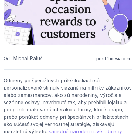
Michal Paluš
Od:
pred 1 mesiacom
Odmeny pri špeciálnych príležitostiach sú
personalizované stimuly viazané na míľniky zákazníkov
alebo zamestnancov, ako sú narodeniny, výročia a
sezónne oslavy, navrhnuté tak, aby prehĺbili lojalitu a
podporili opakovanú interakciu. Firmy, ktoré chápu,
prečo ponúkať odmeny pri špeciálnych príležitostiach
ako súčasť svojej vernostnej stratégie, získavajú
merateľnú výhodu:
samotné narodeninové odmeny