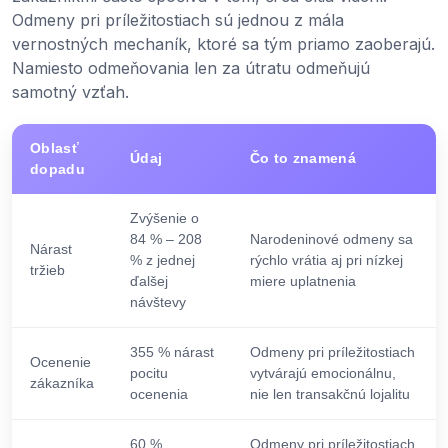
Odmeny pri príležitostiach sú jednou z mála
vernostných mechaník, ktoré sa tým priamo zaoberajú.
Namiesto odmeňovania len za útratu odmeňujú
samotný vzťah.
Oblasť
Údaj
Čo to znamená
dopadu
Zvýšenie o
84 % – 208
Narodeninové odmeny sa
Nárast
% z jednej
rýchlo vrátia aj pri nízkej
tržieb
ďalšej
miere uplatnenia
návštevy
355 % nárast
Odmeny pri príležitostiach
Ocenenie
pocitu
vytvárajú emocionálnu,
zákazníka
ocenenia
nie len transakčnú lojalitu
60 %
Odmeny pri príležitostiach