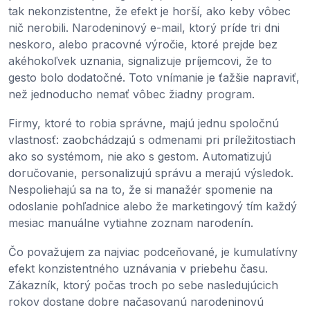
tak nekonzistentne, že efekt je horší, ako keby vôbec
nič nerobili. Narodeninový e-mail, ktorý príde tri dni
neskoro, alebo pracovné výročie, ktoré prejde bez
akéhokoľvek uznania, signalizuje príjemcovi, že to
gesto bolo dodatočné. Toto vnímanie je ťažšie napraviť,
než jednoducho nemať vôbec žiadny program.
Firmy, ktoré to robia správne, majú jednu spoločnú
vlastnosť: zaobchádzajú s odmenami pri príležitostiach
ako so systémom, nie ako s gestom. Automatizujú
doručovanie, personalizujú správu a merajú výsledok.
Nespoliehajú sa na to, že si manažér spomenie na
odoslanie pohľadnice alebo že marketingový tím každý
mesiac manuálne vytiahne zoznam narodenín.
Čo považujem za najviac podceňované, je kumulatívny
efekt konzistentného uznávania v priebehu času.
Zákazník, ktorý počas troch po sebe nasledujúcich
rokov dostane dobre načasovanú narodeninovú