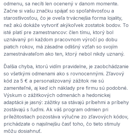
odmenu, sa necíti len ocenený v danom momente.
Začne si vašu značku spájať so spoľahlivosťou a
starostlivosťou, čo je oveľa trvácnejšia forma lojality,
než akú dokáže vytvoriť akýkoľvek zostatok bodov. To
isté platí pre zamestnancov: člen tímu, ktorý bol
uznávaný pri každom pracovnom výročí po dobu
piatich rokov, má zásadne odlišný vzťah so svojím
zamestnávateľom ako ten, ktorý nebol nikdy uznaný.
Ďalšia chyba, ktorú vidím pravidelne, je zaobchádzanie
so všetkými odmenami ako s rovnocennými. Zľavový
kód za 5 € a personalizovaný zážitok nie sú
zameniteľné, aj keď ich náklady pre firmu sú podobné.
Výskum o zážitkových odmenách a hedonickej
adaptácii je jasný: zážitky sa stávajú príbehmi a príbehy
zostávajú s ľuďmi. Ak váš program odmien pri
príležitostiach pozostáva výlučne zo zľavových kódov,
prichádzate o najsilnejšiu časť toho, čo tieto stimuly
môžu dosiahnuť.