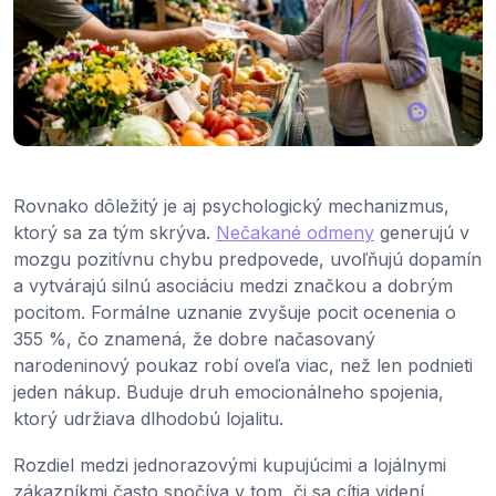
Rovnako dôležitý je aj psychologický mechanizmus,
ktorý sa za tým skrýva.
Nečakané odmeny
generujú v
mozgu pozitívnu chybu predpovede, uvoľňujú dopamín
a vytvárajú silnú asociáciu medzi značkou a dobrým
pocitom. Formálne uznanie zvyšuje pocit ocenenia o
355 %, čo znamená, že dobre načasovaný
narodeninový poukaz robí oveľa viac, než len podnieti
jeden nákup. Buduje druh emocionálneho spojenia,
ktorý udržiava dlhodobú lojalitu.
Rozdiel medzi jednorazovými kupujúcimi a lojálnymi
zákazníkmi často spočíva v tom, či sa cítia videní.