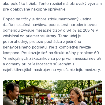
ako položku tržieb. Tento rozdiel má obrovský význam
pre opakované nákupné správanie.
Dopad na tržby je dobre zdokumentovaný. Jedna
ďalšia mesačná návšteva podnietená narodeninovou
odmenou zvyšuje mesačné tržby o 84 % až 208 % v
závislosti od priemernej útraty. Tento údaj je
pozoruhodný, pretože pochádza z jediného
behaviorálneho podnetu, nie z kompletnej revízie
kampane. Poukazuje tiež na štrukturálny problém: 60
% nelojálnych zákazníkov sa po prvom mesiaci nevráti
a odmeny pri príležitostiach sú jedným z
najefektívnejších nástrojov na vyriešenie tejto medzery.