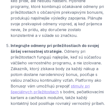
keď príde, ale nebudú nadšení. Hybridné
programy, ktoré kombinujú očakávané odmeny pri
príležitostiach s občasnými prekvapivými bonusmi,
produkujú najsilnejšie výsledky zapojenia. Plánujte
svoje prekvapivé odmeny vopred, aj keď príjemca
nevie, že prídu, aby doručenie zostalo
konzistentné a v súlade so značkou.
Integrujte odmeny pri príležitostiach do svojej
širšej vernostnej stratégie.
Odmeny pri
príležitostiach fungujú najlepšie, keď sú súčasťou
väčšieho vernostného programu, a nie izolovane.
Zákazník, ktorý získava body za každý nákup a
potom dostane narodeninový bonus, pociťuje s
vašou značkou kontinuálny vzťah. Platformy ako
Bonusqr vám umožňujú prepojiť
stimuly pri
špeciálnych príležitostiach
s bodmi, pečiatkovacími
kartami a cashback modulmi, takže každý
kontaktný bod posilňuje rovnaký vernostný príbeh.