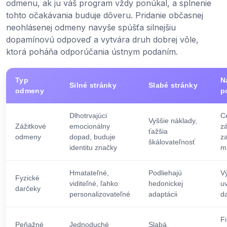
odmenu, ak ju váš program vždy ponúkal, a splnenie
tohto očakávania buduje dôveru. Pridanie občasnej
neohlásenej odmeny navyše spúšťa silnejšiu
dopamínovú odpoveď a vytvára druh dobrej vôle,
ktorá poháňa odporúčania ústnym podaním.
Typ
N
Silné stránky
Slabé stránky
odmeny
p
Dlhotrvajúci
C
Vyššie náklady,
Zážitkové
emocionálny
z
ťažšia
odmeny
dopad, buduje
z
škálovateľnosť
identitu značky
mí
Hmatateľné,
Podliehajú
Vý
Fyzické
viditeľné, ľahko
hedonickej
uv
darčeky
personalizovateľné
adaptácii
d
F
Peňažné
Jednoduché
Slabá