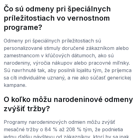
Čo sú odmeny pri špeciálnych
príležitostiach vo vernostnom
programe?
Odmeny pri špeciálnych príležitostiach sú
personalizované stimuly doručené zákazníkom alebo
zamestnancom v kľúčových dátumoch, ako sú
narodeniny, výročia nákupov alebo pracovné míľniky.
Sú navrhnuté tak, aby posilnili lojalitu tým, že príjemca
sa cíti individuálne uznaný, a nie ako súčasť generickej
kampane.
O koľko môžu narodeninové odmeny
zvýšiť tržby?
Programy narodeninových odmien môžu zvýšiť
mesačné tržby o 84 % až 208 % tým, že podnietia
jednu ďalšiu návštevu od zákazníkov, ktorí by sa inak