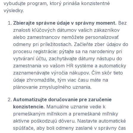
vybudujte program, ktorý prináša konzistentné
výsledky.
Zbierajte správne údaje v správny moment.
Bez
znalosti kľúčových dátumov vašich zákazníkov
alebo zamestnancov nemôžete personalizovať
odmeny pri príležitostiach. Začleňte zber údajov do
procesu registrácie: pýtajte sa na narodeniny pri
vytváraní účtu, zachytávajte dátumy nástupu do
zamestnania vo vašom HR systéme a automaticky
zaznamenávajte výročia nákupov. Čím skôr tieto
údaje zhromaždíte, tým viac času máte na
plánovanie zmysluplného uznania.
Automatizujte doručovanie pre zaručenie
konzistencie.
Manuálne uznanie vedie k
premeškaným míľnikom a premeškané míľniky
aktívne poškodzujú dôveru. Nastavte automatické
spúšťače, aby boli odmeny zaslané v správny čas