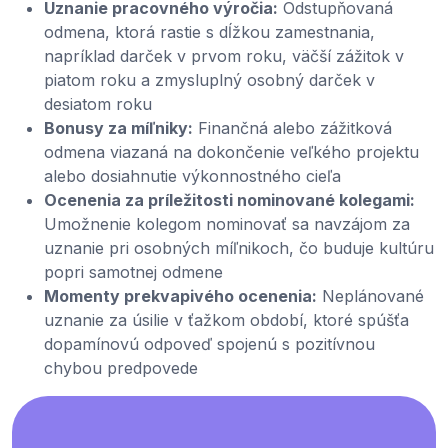
Uznanie pracovného výročia:
Odstupňovaná
odmena, ktorá rastie s dĺžkou zamestnania,
napríklad darček v prvom roku, väčší zážitok v
piatom roku a zmysluplný osobný darček v
desiatom roku
Bonusy za míľniky:
Finančná alebo zážitková
odmena viazaná na dokončenie veľkého projektu
alebo dosiahnutie výkonnostného cieľa
Ocenenia za príležitosti nominované kolegami:
Umožnenie kolegom nominovať sa navzájom za
uznanie pri osobných míľnikoch, čo buduje kultúru
popri samotnej odmene
Momenty prekvapivého ocenenia:
Neplánované
uznanie za úsilie v ťažkom období, ktoré spúšťa
dopamínovú odpoveď spojenú s pozitívnou
chybou predpovede