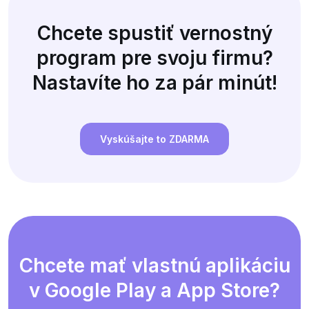
Chcete spustiť vernostný
program pre svoju firmu?
Nastavíte ho za pár minút!
Vyskúšajte to ZDARMA
Chcete mať vlastnú aplikáciu
v Google Play a App Store?