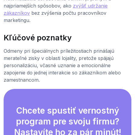
najpriamejších spôsobov, ako
zvýšiť udržanie
zákazníkov
bez zvýšenia počtu pracovníkov
marketingu.
Kľúčové poznatky
Odmeny pri špeciálnych príležitostiach prinášajú
merateľné zisky v oblasti lojality, pretože spájajú
personalizáciu, včasné uznanie a emocionálne
zapojenie do jednej interakcie so zákazníkom alebo
zamestnancom.
Chcete spustiť vernostný
program pre svoju firmu?
Nastavíte ho za pár minút!