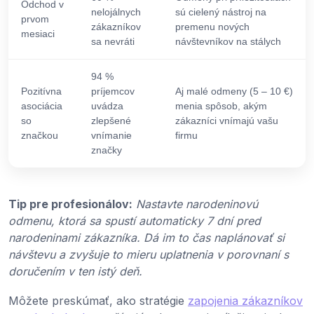
Odchod v
nelojálnych
sú cielený nástroj na
prvom
zákazníkov
premenu nových
mesiaci
sa nevráti
návštevníkov na stálych
94 %
Pozitívna
príjemcov
Aj malé odmeny (5 – 10 €)
asociácia
uvádza
menia spôsob, akým
so
zlepšené
zákazníci vnímajú vašu
značkou
vnímanie
firmu
značky
Tip pre profesionálov:
Nastavte narodeninovú
odmenu, ktorá sa spustí automaticky 7 dní pred
narodeninami zákazníka. Dá im to čas naplánovať si
návštevu a zvyšuje to mieru uplatnenia v porovnaní s
doručením v ten istý deň.
Môžete preskúmať, ako stratégie
zapojenia zákazníkov