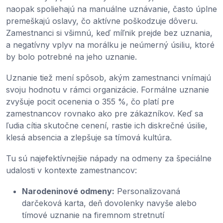
naopak spoliehajú na manuálne uznávanie, často úplne
premeškajú oslavy, čo aktívne poškodzuje dôveru.
Zamestnanci si všimnú, keď míľnik prejde bez uznania,
a negatívny vplyv na morálku je neúmerný úsiliu, ktoré
by bolo potrebné na jeho uznanie.
Uznanie tiež mení spôsob, akým zamestnanci vnímajú
svoju hodnotu v rámci organizácie. Formálne uznanie
zvyšuje pocit ocenenia o 355 %, čo platí pre
zamestnancov rovnako ako pre zákazníkov. Keď sa
ľudia cítia skutočne cenení, rastie ich diskrečné úsilie,
klesá absencia a zlepšuje sa tímová kultúra.
Tu sú najefektívnejšie nápady na odmeny za špeciálne
udalosti v kontexte zamestnancov:
Narodeninové odmeny:
Personalizovaná
darčeková karta, deň dovolenky navyše alebo
tímové uznanie na firemnom stretnutí