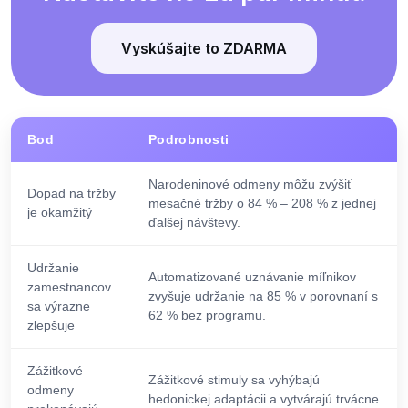
Vyskúšajte to ZDARMA
Bod
Podrobnosti
Narodeninové odmeny môžu zvýšiť
Dopad na tržby
mesačné tržby o 84 % – 208 % z jednej
je okamžitý
ďalšej návštevy.
Udržanie
Automatizované uznávanie míľnikov
zamestnancov
zvyšuje udržanie na 85 % v porovnaní s
sa výrazne
62 % bez programu.
zlepšuje
Zážitkové
Zážitkové stimuly sa vyhýbajú
odmeny
hedonickej adaptácii a vytvárajú trvácne