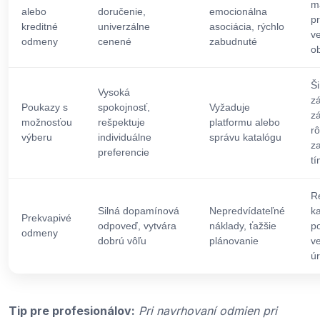
m
alebo
doručenie,
emocionálna
p
kreditné
univerzálne
asociácia, rýchlo
v
odmeny
cenené
zabudnuté
o
Š
Vysoká
z
Poukazy s
spokojnosť,
Vyžaduje
z
možnosťou
rešpektuje
platformu alebo
r
výberu
individuálne
správu katalógu
z
preferencie
t
R
Silná dopamínová
Nepredvídateľné
k
Prekvapivé
odpoveď, vytvára
náklady, ťažšie
p
odmeny
dobrú vôľu
plánovanie
v
ú
Tip pre profesionálov:
Pri navrhovaní odmien pri