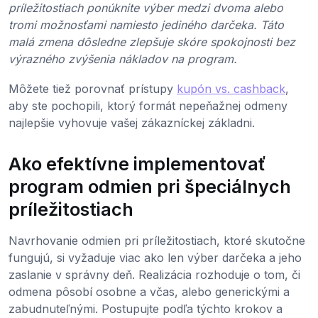
príležitostiach ponúknite výber medzi dvoma alebo
tromi možnosťami namiesto jediného darčeka. Táto
malá zmena dôsledne zlepšuje skóre spokojnosti bez
výrazného zvýšenia nákladov na program.
Môžete tiež porovnať prístupy
kupón vs. cashback
,
aby ste pochopili, ktorý formát nepeňažnej odmeny
najlepšie vyhovuje vašej zákazníckej základni.
Ako efektívne implementovať
program odmien pri špeciálnych
príležitostiach
Navrhovanie odmien pri príležitostiach, ktoré skutočne
fungujú, si vyžaduje viac ako len výber darčeka a jeho
zaslanie v správny deň. Realizácia rozhoduje o tom, či
odmena pôsobí osobne a včas, alebo generickými a
zabudnuteľnými. Postupujte podľa týchto krokov a