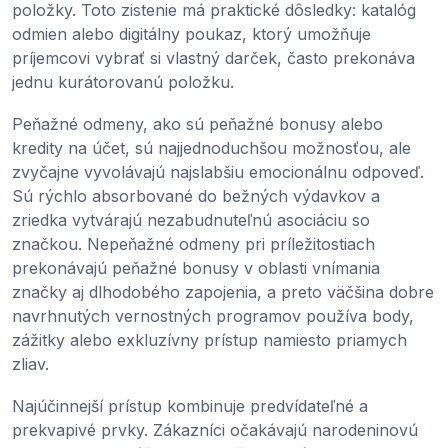
položky. Toto zistenie má praktické dôsledky: katalóg
odmien alebo digitálny poukaz, ktorý umožňuje
príjemcovi vybrať si vlastný darček, často prekonáva
jednu kurátorovanú položku.
Peňažné odmeny, ako sú peňažné bonusy alebo
kredity na účet, sú najjednoduchšou možnosťou, ale
zvyčajne vyvolávajú najslabšiu emocionálnu odpoveď.
Sú rýchlo absorbované do bežných výdavkov a
zriedka vytvárajú nezabudnuteľnú asociáciu so
značkou. Nepeňažné odmeny pri príležitostiach
prekonávajú peňažné bonusy v oblasti vnímania
značky aj dlhodobého zapojenia, a preto väčšina dobre
navrhnutých vernostných programov používa body,
zážitky alebo exkluzívny prístup namiesto priamych
zliav.
Najúčinnejší prístup kombinuje predvídateľné a
prekvapivé prvky. Zákazníci očakávajú narodeninovú