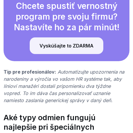
Chcete spustiť vernostný
program pre svoju firmu?
Nastavíte ho za pár minút!
Vyskúšajte to ZDARMA
Tip pre profesionálov:
Automatizujte upozornenia na
narodeniny a výročia vo vašom HR systéme tak, aby
línioví manažéri dostali pripomienku dva týždne
vopred. To im dáva čas personalizovať uznanie
namiesto zaslania generickej správy v daný deň.
Aké typy odmien fungujú
najlepšie pri špeciálnych