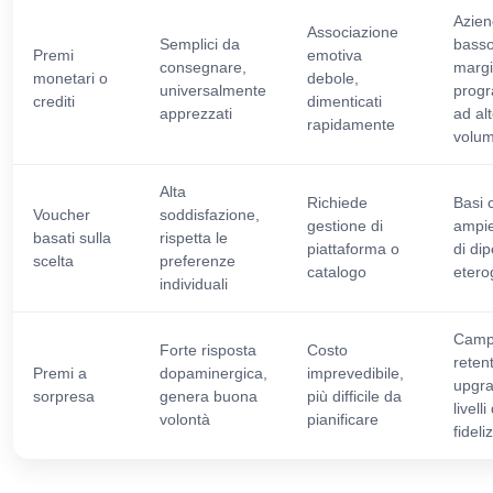
Azien
Associazione
Semplici da
bass
Premi
emotiva
consegnare,
margi
monetari o
debole,
universalmente
prog
crediti
dimenticati
apprezzati
ad al
rapidamente
volu
Alta
Richiede
Basi c
Voucher
soddisfazione,
gestione di
ampie
basati sulla
rispetta le
piattaforma o
di di
scelta
preferenze
catalogo
etero
individuali
Camp
Forte risposta
Costo
retent
Premi a
dopaminergica,
imprevedibile,
upgra
sorpresa
genera buona
più difficile da
livelli 
volontà
pianificare
fidel