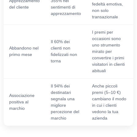
Apprezzamento
355% nei
fedeltà emotiva,
del cliente
sentimenti di
non solo
apprezzamento
transazionale
I premi per
occasioni sono
Il 60% dei
uno strumento
Abbandono nel
clienti non
mirato per
primo mese
fidelizzati non
convertire i primi
torna
visitatori in clienti
abituali
Il 94% dei
Anche piccoli
destinatari
premi (5–10 €)
Associazione
segnala una
cambiano il modo
positiva al
migliore
in cui i clienti
marchio
percezione del
vedono la tua
marchio
azienda