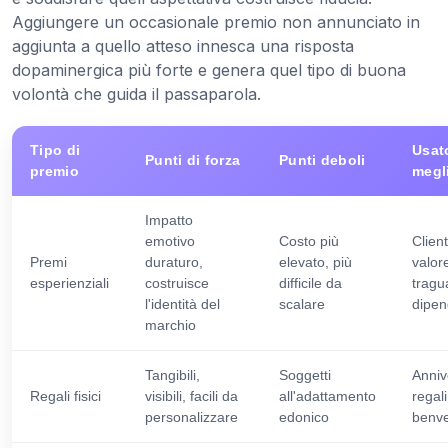
Aggiungere un occasionale premio non annunciato in
aggiunta a quello atteso innesca una risposta
dopaminergica più forte e genera quel tipo di buona
volontà che guida il passaparola.
Tipo di
Usat
Punti di forza
Punti deboli
premio
megl
Impatto
emotivo
Costo più
Client
Premi
duraturo,
elevato, più
valor
esperienziali
costruisce
difficile da
tragu
l'identità del
scalare
dipen
marchio
Tangibili,
Soggetti
Anniv
Regali fisici
visibili, facili da
all'adattamento
regali
personalizzare
edonico
benv