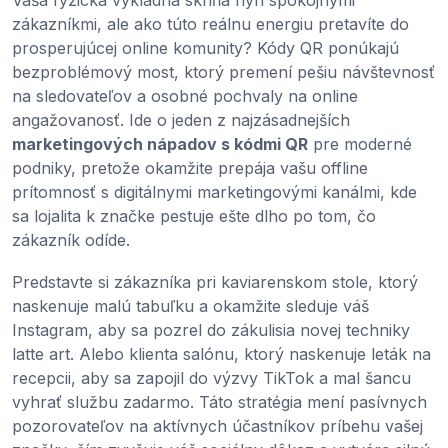
Vaša fyzická výkladná skriňa hýri spokojnými
zákazníkmi, ale ako túto reálnu energiu pretavíte do
prosperujúcej online komunity? Kódy QR ponúkajú
bezproblémový most, ktorý premení pešiu návštevnosť
na sledovateľov a osobné pochvaly na online
angažovanosť. Ide o jeden z najzásadnejších
marketingových nápadov s kódmi QR
pre moderné
podniky, pretože okamžite prepája vašu offline
prítomnosť s digitálnymi marketingovými kanálmi, kde
sa lojalita k značke pestuje ešte dlho po tom, čo
zákazník odíde.
Predstavte si zákazníka pri kaviarenskom stole, ktorý
naskenuje malú tabuľku a okamžite sleduje váš
Instagram, aby sa pozrel do zákulisia novej techniky
latte art. Alebo klienta salónu, ktorý naskenuje leták na
recepcii, aby sa zapojil do výzvy TikTok a mal šancu
vyhrať službu zadarmo. Táto stratégia mení pasívnych
pozorovateľov na aktívnych účastníkov príbehu vašej