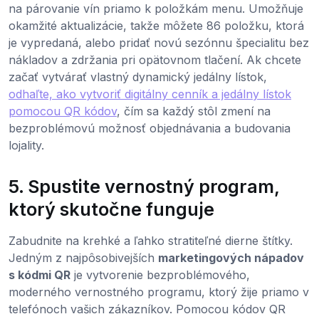
na párovanie vín priamo k položkám menu. Umožňuje
okamžité aktualizácie, takže môžete 86 položku, ktorá
je vypredaná, alebo pridať novú sezónnu špecialitu bez
nákladov a zdržania pri opätovnom tlačení. Ak chcete
začať vytvárať vlastný dynamický jedálny lístok,
odhaľte, ako vytvoriť digitálny cenník a jedálny lístok
pomocou QR kódov
, čím sa každý stôl zmení na
bezproblémovú možnosť objednávania a budovania
lojality.
5. Spustite vernostný program,
ktorý skutočne funguje
Zabudnite na krehké a ľahko stratiteľné dierne štítky.
Jedným z najpôsobivejších
marketingových nápadov
s kódmi QR
je vytvorenie bezproblémového,
moderného vernostného programu, ktorý žije priamo v
telefónoch vašich zákazníkov. Pomocou kódov QR