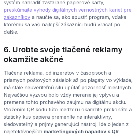
systém nahradiť zastarané papierové karty,
preskúmajte výhody digitálnych vernostných kariet pre
zákazníkov
a naučte sa, ako spustiť program, vďaka
ktorému sa vaši najlepší zákazníci budú vracať po
ďalšie.
6. Urobte svoje tlačené reklamy
okamžite akčné
Tlačená reklama, od inzerátov v časopisoch a
priamych poštových zásielok až po plagáty vo výklade,
má stále neuveriteľnú silu upútať pozornosť miestnych.
Najväčšou výzvou bolo vždy meranie jej vplyvu a
premena tohto prchavého záujmu na digitálnu akciu.
Vložením QR kódu túto medzeru okamžite prekonáte a
statický kus papiera premeníte na interaktívny,
sledovateľný a príjmy generujúci nástroj. Ide o jeden z
najefektívnejších
marketingových nápadov s QR