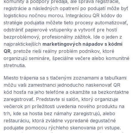
komunity a podpory predaja, ale správa registrácie,
registrácie a následných opatrení po podujatí môže byť
logistickou nočnou morou. Integráciou QR kódov do
stratégie podujatia môžete tieto procesy automatizovať,
odstrániť papierové vstupenky a vytvoriť pre hostí
bezproblémový, profesionálny zážitok. Ide o jeden z
najpraktickejších
marketingových nápadov s kódmi
QR
, pretože rieši reálny problém podnikov, ktoré
organizujú semináre, špeciálne večere alebo komunitné
stretnutia.
Miesto trápenia sa s tlačenými zoznamami a tabuľkami
môžu vaši zamestnanci jednoducho naskenovať QR
kód hosťa na jeho telefóne a okamžite sa bezkontaktne
zaregistrovať. Predstavte si salón, ktorý organizuje
večierok pri príležitosti uvedenia nového produktu na
trh, kde sa hostia bez námahy zaregistrujú, alebo
reštauráciu, ktorá zvládne vypredané degustačné
podujatie pomocou rýchleho skenovania pri vstupe.