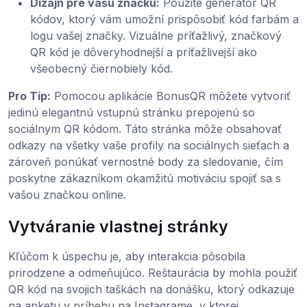
Dizajn pre vašu značku:
Použite generátor QR
kódov, ktorý vám umožní prispôsobiť kód farbám a
logu vašej značky. Vizuálne príťažlivý, značkový
QR kód je dôveryhodnejší a príťažlivejší ako
všeobecný čiernobiely kód.
Pro Tip:
Pomocou aplikácie BonusQR môžete vytvoriť
jedinú elegantnú vstupnú stránku prepojenú so
sociálnym QR kódom. Táto stránka môže obsahovať
odkazy na všetky vaše profily na sociálnych sieťach a
zároveň ponúkať vernostné body za sledovanie, čím
poskytne zákazníkom okamžitú motiváciu spojiť sa s
vašou značkou online.
Vytváranie vlastnej stránky
Kľúčom k úspechu je, aby interakcia pôsobila
prirodzene a odmeňujúco. Reštaurácia by mohla použiť
QR kód na svojich taškách na donášku, ktorý odkazuje
na anketu v príbehu na Instagrame, v ktorej