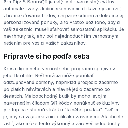
Pro Tip:
S BonusQR je celý tento vernostný cyklus
automatizovaný. Jediné skenovanie dokáže spracovať
zhromažďovanie bodov, čerpanie odmien a dokonca aj
personalizované ponuky, a to všetko bez toho, aby si
vaši zákazníci museli sťahovať samostatnú aplikáciu. Je
navrhnutý tak, aby bol najjednoduchším vernostným
riešením pre vás aj vašich zákazníkov.
Pripravte si ho podľa seba
Krása digitálneho vernostného programu spočíva v
jeho flexibilite. Reštaurácia môže ponúkať
odstupňované odmeny, napríklad predjedlo zadarmo
po piatich návštevách a hlavné jedlo zadarmo po
desiatich. Maloobchodný butik by mohol svojim
najvernejším čítačom QR kódov ponúknuť exkluzívny
prístup na vstupnú stránku "tajného predaja". Cieľom
je, aby sa vaši zákazníci cítili ako zasvätenci. Ak chcete
zistiť, ako môže tento výkonný a zároveň jednoduchý