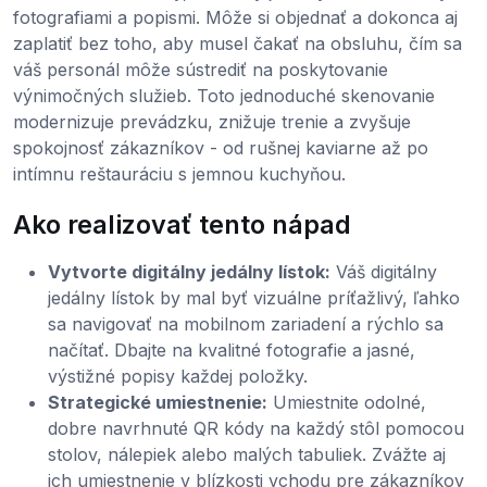
fotografiami a popismi. Môže si objednať a dokonca aj
zaplatiť bez toho, aby musel čakať na obsluhu, čím sa
váš personál môže sústrediť na poskytovanie
výnimočných služieb. Toto jednoduché skenovanie
modernizuje prevádzku, znižuje trenie a zvyšuje
spokojnosť zákazníkov - od rušnej kaviarne až po
intímnu reštauráciu s jemnou kuchyňou.
Ako realizovať tento nápad
Vytvorte digitálny jedálny lístok:
Váš digitálny
jedálny lístok by mal byť vizuálne príťažlivý, ľahko
sa navigovať na mobilnom zariadení a rýchlo sa
načítať. Dbajte na kvalitné fotografie a jasné,
výstižné popisy každej položky.
Strategické umiestnenie:
Umiestnite odolné,
dobre navrhnuté QR kódy na každý stôl pomocou
stolov, nálepiek alebo malých tabuliek. Zvážte aj
ich umiestnenie v blízkosti vchodu pre zákazníkov