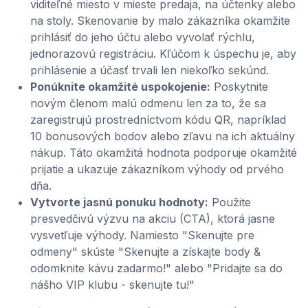
viditeľné miesto v mieste predaja, na účtenky alebo
na stoly. Skenovanie by malo zákazníka okamžite
prihlásiť do jeho účtu alebo vyvolať rýchlu,
jednorazovú registráciu. Kľúčom k úspechu je, aby
prihlásenie a účasť trvali len niekoľko sekúnd.
Ponúknite okamžité uspokojenie:
Poskytnite
novým členom malú odmenu len za to, že sa
zaregistrujú prostredníctvom kódu QR, napríklad
10 bonusových bodov alebo zľavu na ich aktuálny
nákup. Táto okamžitá hodnota podporuje okamžité
prijatie a ukazuje zákazníkom výhody od prvého
dňa.
Vytvorte jasnú ponuku hodnoty:
Použite
presvedčivú výzvu na akciu (CTA), ktorá jasne
vysvetľuje výhody. Namiesto "Skenujte pre
odmeny" skúste "Skenujte a získajte body &
odomknite kávu zadarmo!" alebo "Pridajte sa do
nášho VIP klubu - skenujte tu!"