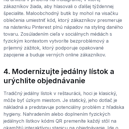
zákazníkov žiada, aby hlasovali o ďalšej týždennej
špecialite. Maloobchodný butik by mohol na visačku
oblečenia umiestniť kód, ktorý zákazníkov presmeruje
na nástenku Pinterest plnú nápadov na styling daného
tovaru. Zosúladením cieľa v sociálnych médiách s
fyzickým kontextom vytvoríte bezproblémový a
príjemný zážitok, ktorý podporuje opakované
zapojenie a buduje verných online zákazníkov.
4. Modernizujte jedálny lístok a
urýchlite objednávanie
Tradičný jedálny lístok v reštaurácii, hoci je klasický,
môže byť úzkym miestom. Je statický, jeho dotlač je
nákladná a predstavuje potenciálny problém z hľadiska
hygieny. Nahradením alebo doplnením fyzických
jedálnych lístkov kódmi QR premeníte každý stôl na
okamžitú interaktívnu stanicu na objednávanie. Ide o