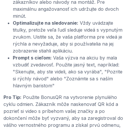
zákazníkov alebo návody na montáž. Pre
maximálnu angažovanosť ich udržujte do dvoch
minút.
Optimalizujte na sledovanie:
Vždy uvádzajte
titulky, pretože veľa ľudí sleduje videá s vypnutým
zvukom. Uistite sa, že vaša platforma pre videá je
rýchla a nevyžaduje, aby si používatelia na jej
zobrazenie stiahli aplikáciu.
Prompt s cieľom:
Vaša výzva na akciu by mala
vzbudiť zvedavosť. Použite jasný text, napríklad:
"Skenujte, aby ste videli, ako sa vyrába", "Pozrite
si rýchly návod" alebo "Zoznámte sa s naším
hlavným baristom"
Pro Tip:
Použite BonusQR na vytvorenie plynulého
cyklu odmien. Zákazník môže naskenovať QR kód a
pozrieť si video s príbehom vašej značky a po
dokončení môže byť vyzvaný, aby sa zaregistroval do
vášho vernostného programu a získal prvú odmenu,