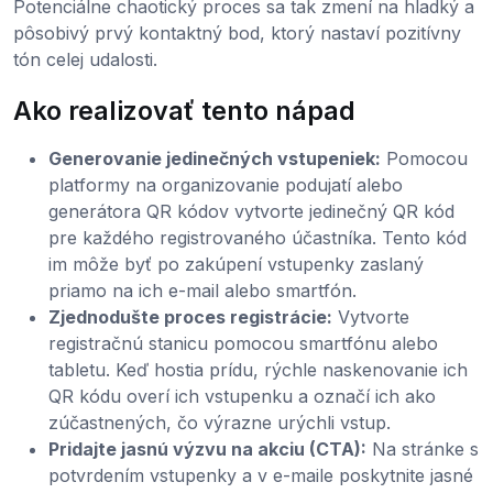
Potenciálne chaotický proces sa tak zmení na hladký a
pôsobivý prvý kontaktný bod, ktorý nastaví pozitívny
tón celej udalosti.
Ako realizovať tento nápad
Generovanie jedinečných vstupeniek:
Pomocou
platformy na organizovanie podujatí alebo
generátora QR kódov vytvorte jedinečný QR kód
pre každého registrovaného účastníka. Tento kód
im môže byť po zakúpení vstupenky zaslaný
priamo na ich e-mail alebo smartfón.
Zjednodušte proces registrácie:
Vytvorte
registračnú stanicu pomocou smartfónu alebo
tabletu. Keď hostia prídu, rýchle naskenovanie ich
QR kódu overí ich vstupenku a označí ich ako
zúčastnených, čo výrazne urýchli vstup.
Pridajte jasnú výzvu na akciu (CTA):
Na stránke s
potvrdením vstupenky a v e-maile poskytnite jasné