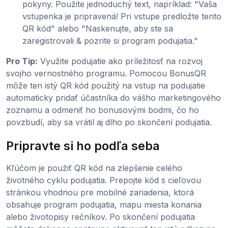
pokyny. Použite jednoduchý text, napríklad: "Vaša
vstupenka je pripravená! Pri vstupe predložte tento
QR kód" alebo "Naskenujte, aby ste sa
zaregistrovali & pozrite si program podujatia."
Pro Tip:
Využite podujatie ako príležitosť na rozvoj
svojho vernostného programu. Pomocou BonusQR
môže ten istý QR kód použitý na vstup na podujatie
automaticky pridať účastníka do vášho marketingového
zoznamu a odmeniť ho bonusovými bodmi, čo ho
povzbudí, aby sa vrátil aj dlho po skončení podujatia.
Pripravte si ho podľa seba
Kľúčom je použiť QR kód na zlepšenie celého
životného cyklu podujatia. Prepojte kód s cieľovou
stránkou vhodnou pre mobilné zariadenia, ktorá
obsahuje program podujatia, mapu miesta konania
alebo životopisy rečníkov. Po skončení podujatia