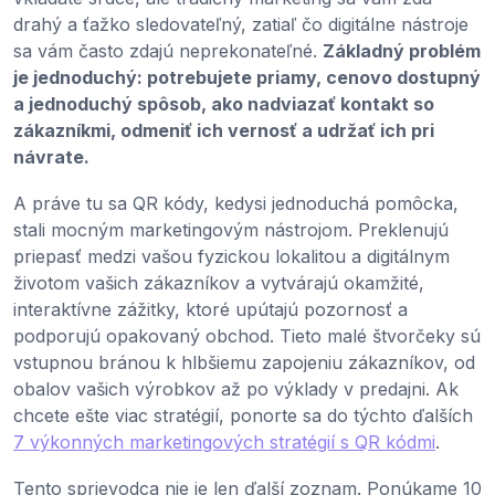
drahý a ťažko sledovateľný, zatiaľ čo digitálne nástroje
sa vám často zdajú neprekonateľné.
Základný problém
je jednoduchý: potrebujete priamy, cenovo dostupný
a jednoduchý spôsob, ako nadviazať kontakt so
zákazníkmi, odmeniť ich vernosť a udržať ich pri
návrate.
A práve tu sa QR kódy, kedysi jednoduchá pomôcka,
stali mocným marketingovým nástrojom. Preklenujú
priepasť medzi vašou fyzickou lokalitou a digitálnym
životom vašich zákazníkov a vytvárajú okamžité,
interaktívne zážitky, ktoré upútajú pozornosť a
podporujú opakovaný obchod. Tieto malé štvorčeky sú
vstupnou bránou k hlbšiemu zapojeniu zákazníkov, od
obalov vašich výrobkov až po výklady v predajni. Ak
chcete ešte viac stratégií, ponorte sa do týchto ďalších
7 výkonných marketingových stratégií s QR kódmi
.
Tento sprievodca nie je len ďalší zoznam. Ponúkame 10