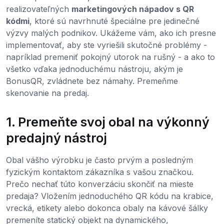
realizovateľných
marketingových nápadov s QR
kódmi
, ktoré sú navrhnuté špeciálne pre jedinečné
výzvy malých podnikov. Ukážeme vám, ako ich presne
implementovať, aby ste vyriešili skutočné problémy -
napríklad premeniť pokojný utorok na rušný - a ako to
všetko vďaka jednoduchému nástroju, akým je
BonusQR, zvládnete bez námahy. Premeňme
skenovanie na predaj.
1. Premeňte svoj obal na výkonný
predajný nástroj
Obal vášho výrobku je často prvým a posledným
fyzickým kontaktom zákazníka s vašou značkou.
Prečo nechať túto konverzáciu skončiť na mieste
predaja? Vložením jednoduchého QR kódu na krabice,
vrecká, etikety alebo dokonca obaly na kávové šálky
premeníte statický objekt na dynamického,