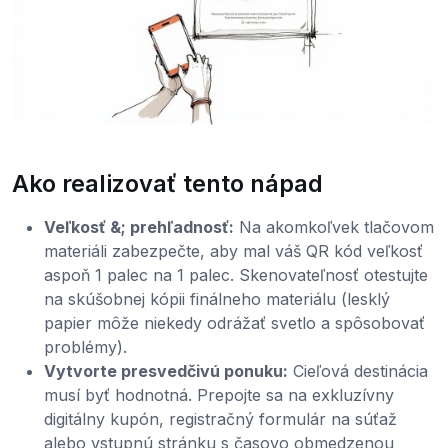
Ako realizovať tento nápad
Veľkosť &; prehľadnosť:
Na akomkoľvek tlačovom
materiáli zabezpečte, aby mal váš QR kód veľkosť
aspoň 1 palec na 1 palec. Skenovateľnosť otestujte
na skúšobnej kópii finálneho materiálu (lesklý
papier môže niekedy odrážať svetlo a spôsobovať
problémy).
Vytvorte presvedčivú ponuku:
Cieľová destinácia
musí byť hodnotná. Prepojte sa na exkluzívny
digitálny kupón, registračný formulár na súťaž
alebo vstupnú stránku s časovo obmedzenou