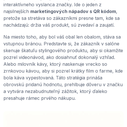
interaktívneho vyslanca značky. Ide o jeden z
najsilnejších
marketingových nápadov s QR kódom
,
pretože sa stretáva so zákazníkmi presne tam, kde sa
nachádzajú: držia váš produkt, sú zvedaví a zaujatí.
Na miesto toho, aby bol váš obal len obalom, stáva sa
vstupnou bránou. Predstavte si, že zákazník v salóne
skenuje škatuľu stylingového produktu, aby si okamžite
pozrel videonávod, ako dosiahnuť dokonalý vzhľad.
Alebo milovník kávy, ktorý naskenuje vrecko so
zrnkovou kávou, aby si pozrel krátky film o farme, kde
bola káva vypestovaná. Táto stratégia prináša
obrovskú pridanú hodnotu, prehlbuje dôveru v značku
a vytvára nezabudnuteľný zážitok, ktorý ďaleko
presahuje rámec prvého nákupu.