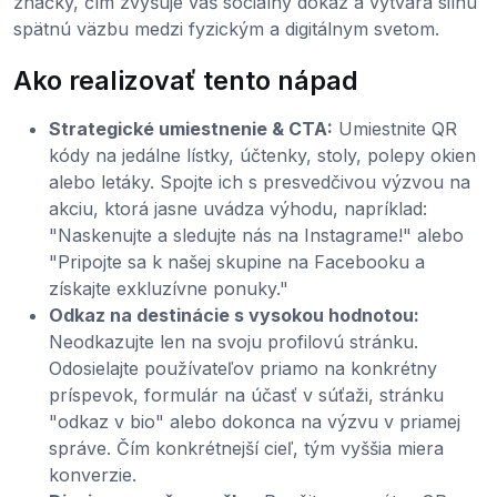
značky, čím zvyšuje váš sociálny dôkaz a vytvára silnú
spätnú väzbu medzi fyzickým a digitálnym svetom.
Ako realizovať tento nápad
Strategické umiestnenie & CTA:
Umiestnite QR
kódy na jedálne lístky, účtenky, stoly, polepy okien
alebo letáky. Spojte ich s presvedčivou výzvou na
akciu, ktorá jasne uvádza výhodu, napríklad:
"Naskenujte a sledujte nás na Instagrame!" alebo
"Pripojte sa k našej skupine na Facebooku a
získajte exkluzívne ponuky."
Odkaz na destinácie s vysokou hodnotou:
Neodkazujte len na svoju profilovú stránku.
Odosielajte používateľov priamo na konkrétny
príspevok, formulár na účasť v súťaži, stránku
"odkaz v bio" alebo dokonca na výzvu v priamej
správe. Čím konkrétnejší cieľ, tým vyššia miera
konverzie.