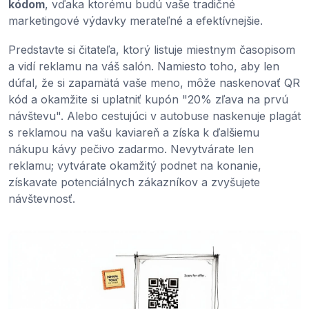
kódom
, vďaka ktorému budú vaše tradičné
marketingové výdavky merateľné a efektívnejšie.
Predstavte si čitateľa, ktorý listuje miestnym časopisom
a vidí reklamu na váš salón. Namiesto toho, aby len
dúfal, že si zapamätá vaše meno, môže naskenovať QR
kód a okamžite si uplatniť kupón "20% zľava na prvú
návštevu". Alebo cestujúci v autobuse naskenuje plagát
s reklamou na vašu kaviareň a získa k ďalšiemu
nákupu kávy pečivo zadarmo. Nevytvárate len
reklamu; vytvárate okamžitý podnet na konanie,
získavate potenciálnych zákazníkov a zvyšujete
návštevnosť.