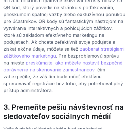
môžete dokonca opätovne aktivovať ten istý odkaz na
QR kód, ktorý povedie na stránku s poďakovaním,
prieskumom spätnej väzby alebo exkluzívnou ponukou
pre účastníkov. QR kódy sú fantastickým nástrojom na
vytváranie interaktívnych a pohlcujúcich zážitkov,
ktoré sú základom efektívneho marketingu na
podujatiach. Ak chcete zefektívniť svoje podujatia a
získať akčné údaje, môžete sa tiež
zaoberať stratégiami
zážitkového marketingu
. Pre bezproblémovú správu
na mieste
preskúmajte, ako môžete nastaviť bezpečné
oprávnenia na skenovanie zamestnancov
, čím
zabezpečíte, že váš tím bude môcť efektívne
spracovávať registrácie bez toho, aby potreboval plný
prístup administrátora.
3. Premeňte pešiu návštevnosť na
sledovateľov sociálnych médií