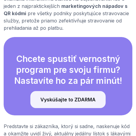
jeden z najpraktickejších
marketingových nápadov s
QR kódmi
pre všetky podniky poskytujúce stravovacie
služby, pretože priamo zefektívňuje stravovanie od
prehliadania až po platbu.
Chcete spustiť vernostný
program pre svoju firmu?
Nastavíte ho za pár minút!
Vyskúšajte to ZDARMA
Predstavte si zákazníka, ktorý si sadne, naskenuje kód
a okamžite uvidí živý, aktuálny jedálny lístok s lákavými