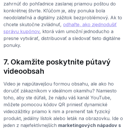
zahrnúť do pohľadnice zaslanej priamou poštou do
konkrétnej štvrte. Kľúčom je, aby ponuka bola
neodolateľná a digitálny zážitok bezproblémový. Ak to
chcete skutočne zvládnuť,
odhaľte, ako zjednodušiť
správu kupónov
, ktorá vám umožní jednoducho a
presne vytvárať, distribuovať a sledovať tieto digitálne
ponuky.
7. Okamžite poskytnite pútavý
videoobsah
Video je najpútavejšou formou obsahu, ale ako ho
doručiť zákazníkom v ideálnom okamihu? Namiesto
toho, aby ste dúfali, že nájdu váš kanál YouTube,
môžete pomocou kódov QR priniesť dynamické
videozážitky priamo k nim a premeniť tak fyzický
produkt, jedálny lístok alebo leták na obrazovku. Ide o
jeden z najefektívnejších
marketingových nápadov s