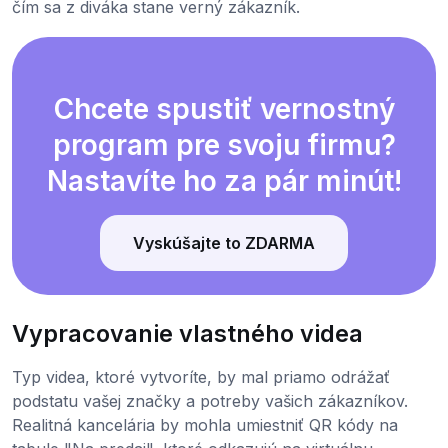
čím sa z diváka stane verný zákazník.
Chcete spustiť vernostný
program pre svoju firmu?
Nastavíte ho za pár minút!
Vyskúšajte to ZDARMA
Vypracovanie vlastného videa
Typ videa, ktoré vytvoríte, by mal priamo odrážať
podstatu vašej značky a potreby vašich zákazníkov.
Realitná kancelária by mohla umiestniť QR kódy na