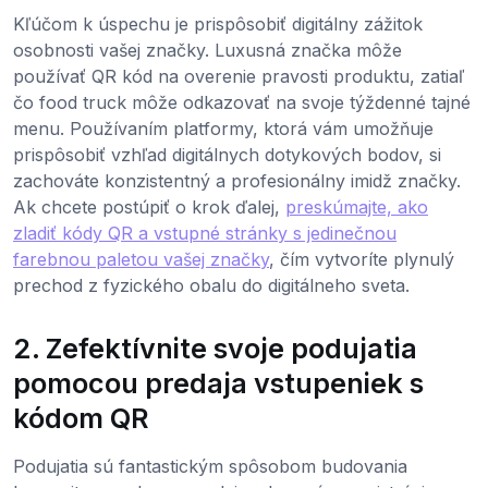
Kľúčom k úspechu je prispôsobiť digitálny zážitok
osobnosti vašej značky. Luxusná značka môže
používať QR kód na overenie pravosti produktu, zatiaľ
čo food truck môže odkazovať na svoje týždenné tajné
menu. Používaním platformy, ktorá vám umožňuje
prispôsobiť vzhľad digitálnych dotykových bodov, si
zachováte konzistentný a profesionálny imidž značky.
Ak chcete postúpiť o krok ďalej,
preskúmajte, ako
zladiť kódy QR a vstupné stránky s jedinečnou
farebnou paletou vašej značky
, čím vytvoríte plynulý
prechod z fyzického obalu do digitálneho sveta.
2. Zefektívnite svoje podujatia
pomocou predaja vstupeniek s
kódom QR
Podujatia sú fantastickým spôsobom budovania