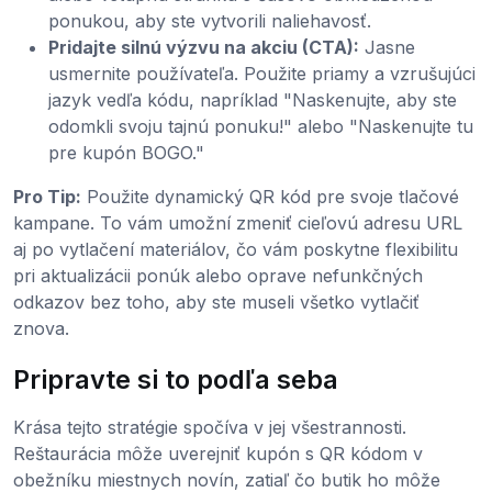
ponukou, aby ste vytvorili naliehavosť.
Pridajte silnú výzvu na akciu (CTA):
Jasne
usmernite používateľa. Použite priamy a vzrušujúci
jazyk vedľa kódu, napríklad "Naskenujte, aby ste
odomkli svoju tajnú ponuku!" alebo "Naskenujte tu
pre kupón BOGO."
Pro Tip:
Použite dynamický QR kód pre svoje tlačové
kampane. To vám umožní zmeniť cieľovú adresu URL
aj po vytlačení materiálov, čo vám poskytne flexibilitu
pri aktualizácii ponúk alebo oprave nefunkčných
odkazov bez toho, aby ste museli všetko vytlačiť
znova.
Pripravte si to podľa seba
Krása tejto stratégie spočíva v jej všestrannosti.
Reštaurácia môže uverejniť kupón s QR kódom v
obežníku miestnych novín, zatiaľ čo butik ho môže