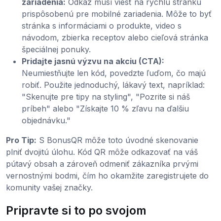
zariadenia:
Odkaz musí viesť na rýchlu stránku
prispôsobenú pre mobilné zariadenia. Môže to byť
stránka s informáciami o produkte, video s
návodom, zbierka receptov alebo cieľová stránka
špeciálnej ponuky.
Pridajte jasnú výzvu na akciu (CTA):
Neumiestňujte len kód, povedzte ľuďom, čo majú
robiť. Použite jednoduchý, lákavý text, napríklad:
"Skenujte pre tipy na styling", "Pozrite si náš
príbeh" alebo "Získajte 10 % zľavu na ďalšiu
objednávku."
Pro Tip:
S BonusQR môže toto úvodné skenovanie
plniť dvojitú úlohu. Kód QR môže odkazovať na váš
pútavý obsah a zároveň odmeniť zákazníka prvými
vernostnými bodmi, čím ho okamžite zaregistrujete do
komunity vašej značky.
Pripravte si to po svojom