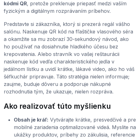
kódmi QR
, pretože preklenuje priepasť medzi vaším
fyzickým a digitálnym rozprávaním príbehov.
Predstavte si zákazníka, ktorý si prezerá regál vášho
salónu. Naskenuje QR kód na fľaštičke vlasového séra
a okamžite sa mu zobrazí 30-sekundový návod, ako
ho používať na dosiahnutie hladkého účesu bez
krepovatenia. Alebo stravník vo vašej reštaurácii
naskenuje kód vedľa charakteristického jedla v
jedálnom lístku a uvidí krátke, lákavé video, ako ho váš
šéfkuchár pripravuje. Táto stratégia nielen informuje;
zaujme, buduje dôveru a podporuje nákupné
rozhodnutia tým, že ukazuje, nielen rozpráva.
Ako realizovať túto myšlienku
Obsah je kráľ:
Vytvárajte krátke, presvedčivé a pre
mobilné zariadenia optimalizované videá. Myslite na
ukážky produktov, príbehy zo zákulisia, referencie