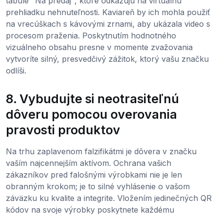
tabule "Na predaj", ktoré odkazujú na virtuálnu
prehliadku nehnuteľnosti. Kaviareň by ich mohla použiť
na vrecúškach s kávovými zrnami, aby ukázala video s
procesom praženia. Poskytnutím hodnotného
vizuálneho obsahu presne v momente zvažovania
vytvoríte silný, presvedčivý zážitok, ktorý vašu značku
odlíši.
8. Vybudujte si neotrasiteľnú
dôveru pomocou overovania
pravosti produktov
Na trhu zaplavenom falzifikátmi je dôvera v značku
vaším najcennejším aktívom. Ochrana vašich
zákazníkov pred falošnými výrobkami nie je len
obranným krokom; je to silné vyhlásenie o vašom
záväzku ku kvalite a integrite. Vložením jedinečných QR
kódov na svoje výrobky poskytnete každému