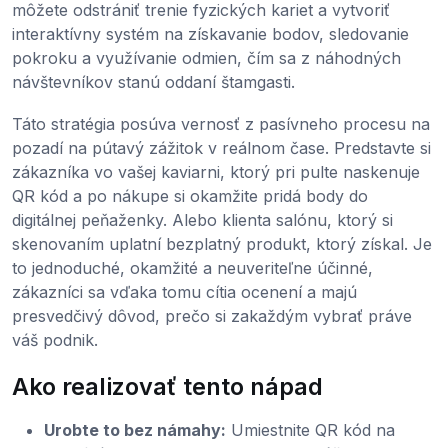
môžete odstrániť trenie fyzických kariet a vytvoriť
interaktívny systém na získavanie bodov, sledovanie
pokroku a využívanie odmien, čím sa z náhodných
návštevníkov stanú oddaní štamgasti.
Táto stratégia posúva vernosť z pasívneho procesu na
pozadí na pútavý zážitok v reálnom čase. Predstavte si
zákazníka vo vašej kaviarni, ktorý pri pulte naskenuje
QR kód a po nákupe si okamžite pridá body do
digitálnej peňaženky. Alebo klienta salónu, ktorý si
skenovaním uplatní bezplatný produkt, ktorý získal. Je
to jednoduché, okamžité a neuveriteľne účinné,
zákazníci sa vďaka tomu cítia ocenení a majú
presvedčivý dôvod, prečo si zakaždým vybrať práve
váš podnik.
Ako realizovať tento nápad
Urobte to bez námahy:
Umiestnite QR kód na