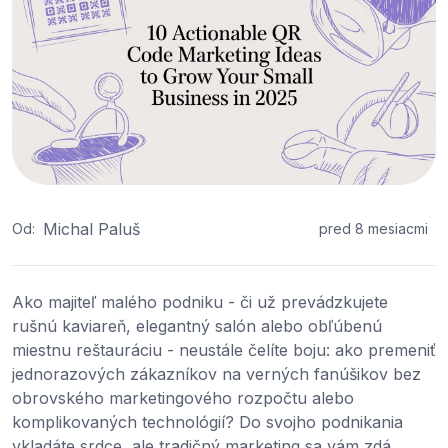
Michal Paluš
Od:
pred 8 mesiacmi
Ako majiteľ malého podniku - či už prevádzkujete
rušnú kaviareň, elegantný salón alebo obľúbenú
miestnu reštauráciu - neustále čelíte boju: ako premeniť
jednorazových zákazníkov na verných fanúšikov bez
obrovského marketingového rozpočtu alebo
komplikovaných technológií? Do svojho podnikania
vkladáte srdce, ale tradičný marketing sa vám zdá