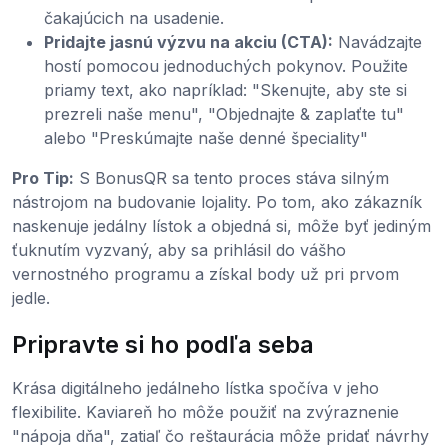
čakajúcich na usadenie.
Pridajte jasnú výzvu na akciu (CTA):
Navádzajte
hostí pomocou jednoduchých pokynov. Použite
priamy text, ako napríklad: "Skenujte, aby ste si
prezreli naše menu", "Objednajte & zaplaťte tu"
alebo "Preskúmajte naše denné špeciality"
Pro Tip:
S BonusQR sa tento proces stáva silným
nástrojom na budovanie lojality. Po tom, ako zákazník
naskenuje jedálny lístok a objedná si, môže byť jediným
ťuknutím vyzvaný, aby sa prihlásil do vášho
vernostného programu a získal body už pri prvom
jedle.
Pripravte si ho podľa seba
Krása digitálneho jedálneho lístka spočíva v jeho
flexibilite. Kaviareň ho môže použiť na zvýraznenie
"nápoja dňa", zatiaľ čo reštaurácia môže pridať návrhy