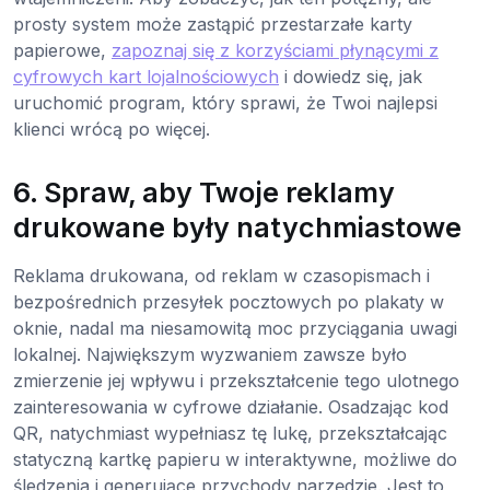
prosty system może zastąpić przestarzałe karty
papierowe,
zapoznaj się z korzyściami płynącymi z
cyfrowych kart lojalnościowych
i dowiedz się, jak
uruchomić program, który sprawi, że Twoi najlepsi
klienci wrócą po więcej.
6. Spraw, aby Twoje reklamy
drukowane były natychmiastowe
Reklama drukowana, od reklam w czasopismach i
bezpośrednich przesyłek pocztowych po plakaty w
oknie, nadal ma niesamowitą moc przyciągania uwagi
lokalnej. Największym wyzwaniem zawsze było
zmierzenie jej wpływu i przekształcenie tego ulotnego
zainteresowania w cyfrowe działanie. Osadzając kod
QR, natychmiast wypełniasz tę lukę, przekształcając
statyczną kartkę papieru w interaktywne, możliwe do
śledzenia i generujące przychody narzędzie. Jest to