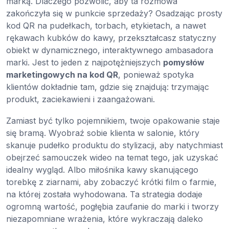
marką. Dlaczego pozwolić, aby ta rozmowa
zakończyła się w punkcie sprzedaży? Osadzając prosty
kod QR na pudełkach, torbach, etykietach, a nawet
rękawach kubków do kawy, przekształcasz statyczny
obiekt w dynamicznego, interaktywnego ambasadora
marki. Jest to jeden z najpotężniejszych
pomysłów
marketingowych na kod QR
, ponieważ spotyka
klientów dokładnie tam, gdzie się znajdują: trzymając
produkt, zaciekawieni i zaangażowani.
Zamiast być tylko pojemnikiem, twoje opakowanie staje
się bramą. Wyobraź sobie klienta w salonie, który
skanuje pudełko produktu do stylizacji, aby natychmiast
obejrzeć samouczek wideo na temat tego, jak uzyskać
idealny wygląd. Albo miłośnika kawy skanującego
torebkę z ziarnami, aby zobaczyć krótki film o farmie,
na której została wyhodowana. Ta strategia dodaje
ogromną wartość, pogłębia zaufanie do marki i tworzy
niezapomniane wrażenia, które wykraczają daleko