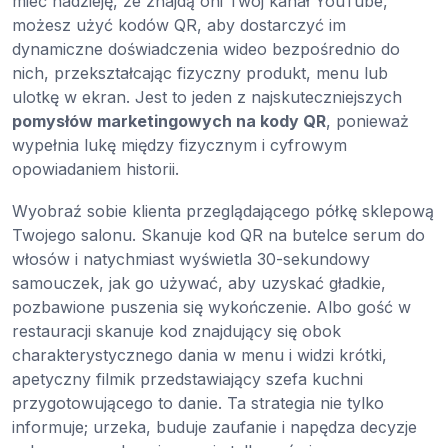
mieć nadzieję, że znajdą oni Twój kanał YouTube,
możesz użyć kodów QR, aby dostarczyć im
dynamiczne doświadczenia wideo bezpośrednio do
nich, przekształcając fizyczny produkt, menu lub
ulotkę w ekran. Jest to jeden z najskuteczniejszych
pomysłów marketingowych na kody QR
, ponieważ
wypełnia lukę między fizycznym i cyfrowym
opowiadaniem historii.
Wyobraź sobie klienta przeglądającego półkę sklepową
Twojego salonu. Skanuje kod QR na butelce serum do
włosów i natychmiast wyświetla 30-sekundowy
samouczek, jak go używać, aby uzyskać gładkie,
pozbawione puszenia się wykończenie. Albo gość w
restauracji skanuje kod znajdujący się obok
charakterystycznego dania w menu i widzi krótki,
apetyczny filmik przedstawiający szefa kuchni
przygotowującego to danie. Ta strategia nie tylko
informuje; urzeka, buduje zaufanie i napędza decyzje