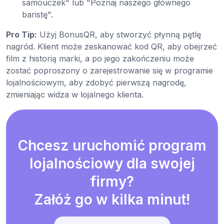
samouczek" lub "Poznaj naszego głównego
baristę".
Pro Tip:
Użyj BonusQR, aby stworzyć płynną pętlę
nagród. Klient może zeskanować kod QR, aby obejrzeć
film z historią marki, a po jego zakończeniu może
zostać poproszony o zarejestrowanie się w programie
lojalnościowym, aby zdobyć pierwszą nagrodę,
zmieniając widza w lojalnego klienta.
Chcesz uruchomić program
lojalnościowy dla swojej
firmy?
Załóż go w kilka minut!