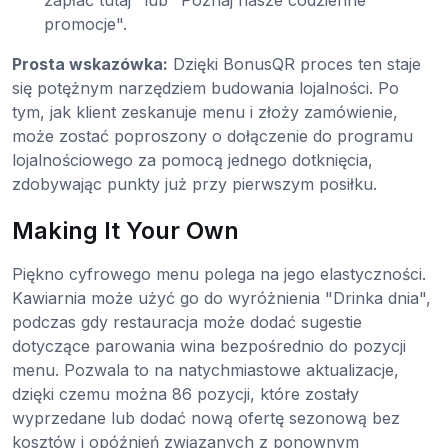
zapłać tutaj" lub "Poznaj nasze codzienne
promocje".
Prosta wskazówka:
Dzięki BonusQR proces ten staje
się potężnym narzędziem budowania lojalności. Po
tym, jak klient zeskanuje menu i złoży zamówienie,
może zostać poproszony o dołączenie do programu
lojalnościowego za pomocą jednego dotknięcia,
zdobywając punkty już przy pierwszym posiłku.
Making It Your Own
Piękno cyfrowego menu polega na jego elastyczności.
Kawiarnia może użyć go do wyróżnienia "Drinka dnia",
podczas gdy restauracja może dodać sugestie
dotyczące parowania wina bezpośrednio do pozycji
menu. Pozwala to na natychmiastowe aktualizacje,
dzięki czemu można 86 pozycji, które zostały
wyprzedane lub dodać nową ofertę sezonową bez
kosztów i opóźnień związanych z ponownym