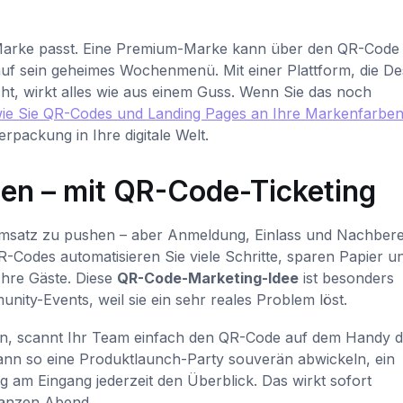
er Marke passt. Eine Premium-Marke kann über den QR-Code 
t auf sein geheimes Wochenmenü. Mit einer Plattform, die De
ht, wirkt alles wie aus einem Guss. Wenn Sie das noch
 wie Sie QR-Codes und Landing Pages an Ihre Markenfarbe
packung in Ihre digitale Welt.
gen – mit QR-Code-Ticketing
msatz zu pushen – aber Anmeldung, Einlass und Nachbere
R-Codes automatisieren Sie viele Schritte, sparen Papier u
Ihre Gäste. Diese
QR-Code-Marketing-Idee
ist besonders
ity-Events, weil sie ein sehr reales Problem löst.
hen, scannt Ihr Team einfach den QR-Code auf dem Handy 
 kann so eine Produktlaunch-Party souverän abwickeln, ein
g am Eingang jederzeit den Überblick. Das wirkt sofort
 ganzen Abend.