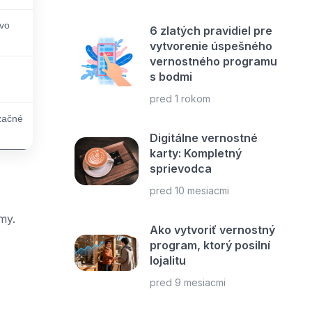
 vo
6 zlatých pravidiel pre
vytvorenie úspešného
vernostného programu
s bodmi
pred 1 rokom
začné
Digitálne vernostné
karty: Kompletný
sprievodca
pred 10 mesiacmi
my.
Ako vytvoriť vernostný
program, ktorý posilní
lojalitu
pred 9 mesiacmi