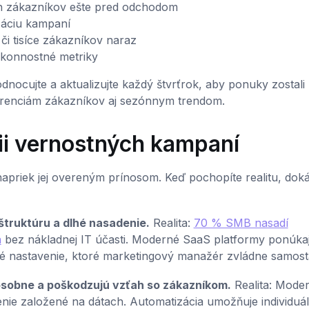
vých zákazníkov ešte pred odchodom
záciu kampaní
 či tisíce zákazníkov naraz
ýkonnostné metriky
nocujte a aktualizujte každý štvrťrok, aby ponuky zostali
renciám zákazníkov aj sezónnym trendom.
ii vernostných kampaní
apriek jej overeným prínosom. Keď pochopíte realitu, dok
štruktúru a dlhé nasadenie.
Realita:
70 % SMB nasadí
n
bez nákladnej IT účasti. Moderné SaaS platformy ponúka
dné nastavenie, ktoré marketingový manažér zvládne samost
obne a poškodzujú vzťah so zákazníkom.
Realita: Mode
enie založené na dátach. Automatizácia umožňuje individuá