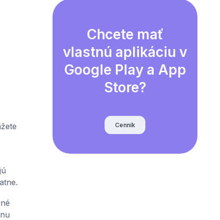
Chcete mať
vlastnú aplikáciu v
Google Play a App
Store?
Cenník
ážete
jú
atne.
rné
lnu