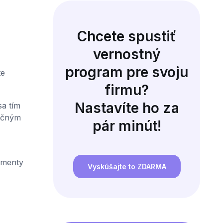
Chcete spustiť
vernostný
program pre svoju
te
firmu?
Nastavíte ho za
sa tím
ručným
pár minút!
gmenty
Vyskúšajte to ZDARMA