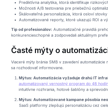
Prediktívna analytika, ktorá identifikuje riziko
Možnosti A/B testovania pre priebežnú optimali
Škálovateľná personalizácia, ktorá osloví stovky
Automatizované reporty, ktoré ukazujú ROI a v
Tip od profesionálov:
Automatizačné pravidlá prehod
konkurencieschopné a zodpovedali aktuálnym prefe
Časté mýty o automatizác
Viaceré mýty bránia SMB v zavedení automatizácie n
sa rozhodovať informovane.
Mýtus: Automatizácia vyžaduje drahú IT infra
automatizovaný vernostný program do 48 hodí
intuitívne rozhrania, hotové šablóny a sprievo
Mýtus: Automatizované kampane pôsobia neos
SaaS platformy zlepšujú personalizáciu cez ciel