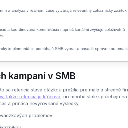
ím a analýza v reálnom čase vytvárajú relevantný zákaznícky zážitok
kácie a koordinovaná komunikácia naprieč kanálmi zvyšujú celoživotnú
 %.
 kroky implementácie pomáhajú SMB vybrať a nasadiť správne automati
ch kampaní v SMB
o sa retencia stáva otázkou prežitia pre malé a stredné fir
, takže retencia je kľúčová
, no mnohé stále spoliehajú na
čas a prináša nevyrovnané výsledky.
revádzkových problémov:
ákazníkov