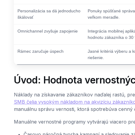
Personalizácia sa dá jednoducho
Ponuky spúšťané správan
škálovať
veľkom meradle.
Omnichannel zvyšuje zapojenie
Integrácia mobilnej apli
hodnotu zákazníka o 30
Rámec zaručuje úspech
Jasné kritériá výberu a
riešenie.
Úvod: Hodnota vernostný
Náklady na získavanie zákazníkov naďalej rastú, pret
SMB čelia vysokým nákladom na akvizíciu zákazníkov
manuálnu správu vernosti, ktorá spotrebúva cenný 
Manuálne vernostné programy vytvárajú viacero p
Časovo náročná tvorba kampaní a sledovanie z