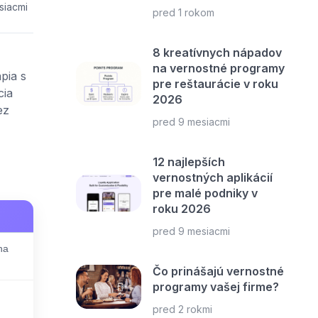
siacmi
pred 1 rokom
8 kreatívnych nápadov
na vernostné programy
pia s
pre reštaurácie v roku
cia
2026
ez
pred 9 mesiacmi
12 najlepších
vernostných aplikácií
pre malé podniky v
roku 2026
pred 9 mesiacmi
na
Čo prinášajú vernostné
programy vašej firme?
pred 2 rokmi