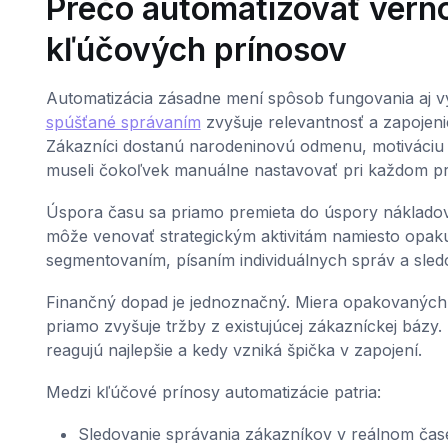
Prečo automatizovať vern
kľúčových prínosov
Automatizácia zásadne mení spôsob fungovania aj 
spúšťané správaním
zvyšuje relevantnosť a zapojen
Zákazníci dostanú narodeninovú odmenu, motiváciu 
museli čokoľvek manuálne nastavovať pri každom pr
Úspora času sa priamo premieta do úspory náklado
môže venovať strategickým aktivitám namiesto opak
segmentovaním, písaním individuálnych správ a sled
Finančný dopad je jednoznačný. Miera opakovaných
priamo zvyšuje tržby z existujúcej zákazníckej bázy
reagujú najlepšie a kedy vzniká špička v zapojení.
Medzi kľúčové prínosy automatizácie patria:
Sledovanie správania zákazníkov v reálnom čas