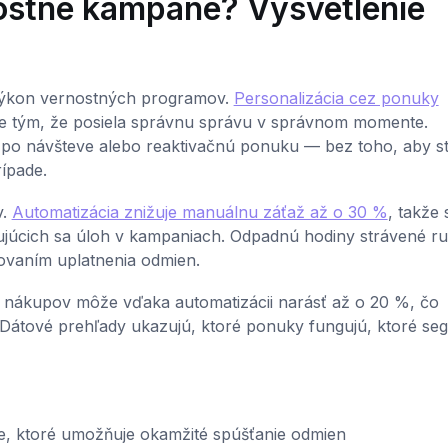
ostné kampane? Vysvetlenie
výkon vernostných programov.
Personalizácia cez ponuky
ie tým, že posiela správnu správu v správnom momente.
po návšteve alebo reaktivačnú ponuku — bez toho, aby s
ípade.
v.
Automatizácia znižuje manuálnu záťaž až o 30 %
, takže 
ujúcich sa úloh v kampaniach. Odpadnú hodiny strávené 
ovaním uplatnenia odmien.
 nákupov môže vďaka automatizácii narásť až o 20 %, čo
. Dátové prehľady ukazujú, ktoré ponuky fungujú, ktoré se
e, ktoré umožňuje okamžité spúšťanie odmien