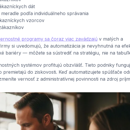
ákazníckych dát
meradle podľa individuálneho správania
ákazníckych vzorcov
zákazníkov
 vernostné programy sa čoraz viac zavádzajú
v malých a
firmy si uvedomujú, že automatizácia je nevyhnutná na efe
 bariéry — môžete sa sústrediť na stratégiu, nie na tabuľk
stných systémov profitujú obzvlášť. Tieto podniky funguj
premietajú do ziskovosti. Keď automatizujete spúšťače od
eníte vernosť z administratívnej povinnosti na zdroj príjm