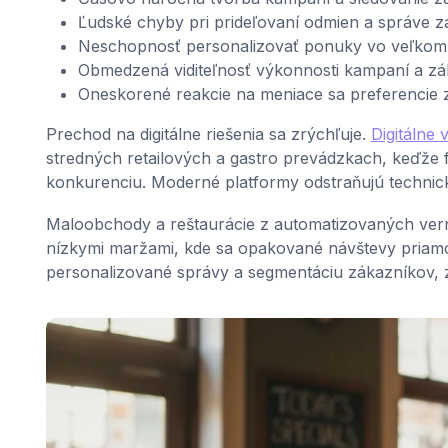
Ľudské chyby pri prideľovaní odmien a správe z
Neschopnosť personalizovať ponuky vo veľkom 
Obmedzená viditeľnosť výkonnosti kampaní a z
Oneskorené reakcie na meniace sa preferencie 
Prechod na digitálne riešenia sa zrýchľuje.
Digitálne
stredných retailových a gastro prevádzkach, keďže 
konkurenciu. Moderné platformy odstraňujú technické
Maloobchody a reštaurácie z automatizovaných verno
nízkymi maržami, kde sa opakované návštevy priamo 
personalizované správy a segmentáciu zákazníkov, zm