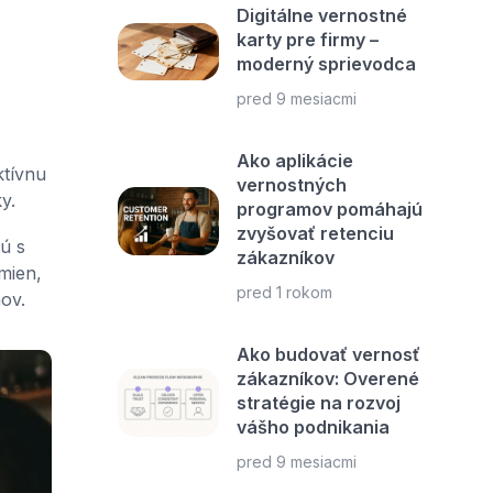
Digitálne vernostné
karty pre firmy –
moderný sprievodca
pred 9 mesiacmi
Ako aplikácie
ktívnu
vernostných
y.
programov pomáhajú
zvyšovať retenciu
ú s
zákazníkov
mien,
pred 1 rokom
ov.
Ako budovať vernosť
zákazníkov: Overené
stratégie na rozvoj
vášho podnikania
pred 9 mesiacmi