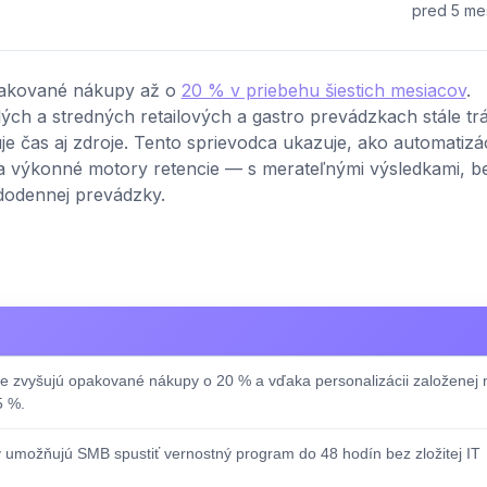
pred 5 me
pakované nákupy až o
20 % v priebehu šiestich mesiacov
.
ch a stredných retailových a gastro prevádzkach stále trá
e čas aj zdroje. Tento sprievodca ukazuje, ako automatizá
a výkonné motory retencie — s merateľnými výsledkami, b
ždodennej prevádzky.
 zvyšujú opakované nákupy o 20 % a vďaka personalizácii založenej 
5 %.
umožňujú SMB spustiť vernostný program do 48 hodín bez zložitej IT