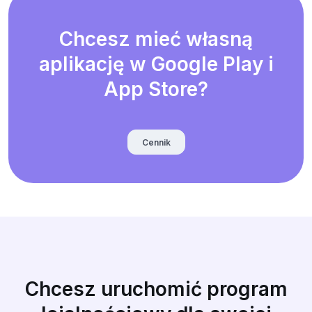
Chcesz mieć własną
aplikację w Google Play i
App Store?
Cennik
Chcesz uruchomić program