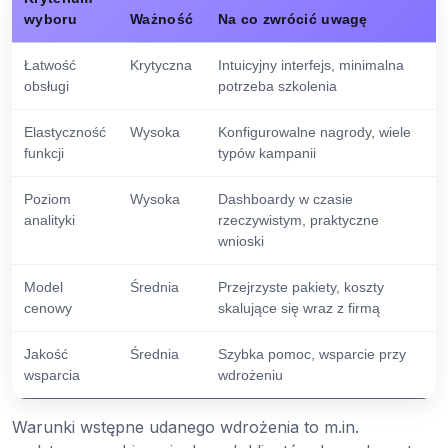
wyboru
Ważność
Na co zwrócić uwagę
Łatwość
Krytyczna
Intuicyjny interfejs, minimalna
obsługi
potrzeba szkolenia
Elastyczność
Wysoka
Konfigurowalne nagrody, wiele
funkcji
typów kampanii
Poziom
Wysoka
Dashboardy w czasie
analityki
rzeczywistym, praktyczne
wnioski
Model
Średnia
Przejrzyste pakiety, koszty
cenowy
skalujące się wraz z firmą
Jakość
Średnia
Szybka pomoc, wsparcie przy
wsparcia
wdrożeniu
Warunki wstępne udanego wdrożenia to m.in.