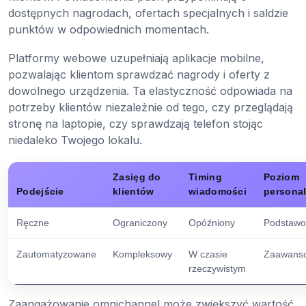
dostępnych nagrodach, ofertach specjalnych i saldzie
punktów w odpowiednich momentach.
Platformy webowe uzupełniają aplikacje mobilne,
pozwalając klientom sprawdzać nagrody i oferty z
dowolnego urządzenia. Ta elastyczność odpowiada na
potrzeby klientów niezależnie od tego, czy przeglądają
stronę na laptopie, czy sprawdzają telefon stojąc
niedaleko Twojego lokalu.
Zasięg do
Timing
Poziom
Podejście
klientów
wiadomości
personal
Ręczne
Ograniczony
Opóźniony
Podstaw
Zautomatyzowane
Kompleksowy
W czasie
Zaawans
rzeczywistym
Zaangażowanie omnichannel może zwiększyć wartość