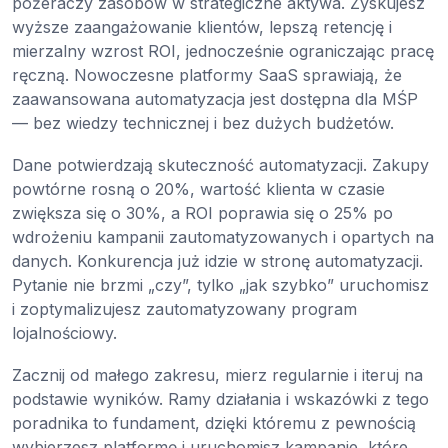
pożeraczy zasobów w strategiczne aktywa. Zyskujesz
wyższe zaangażowanie klientów, lepszą retencję i
mierzalny wzrost ROI, jednocześnie ograniczając pracę
ręczną. Nowoczesne platformy SaaS sprawiają, że
zaawansowana automatyzacja jest dostępna dla MŚP
— bez wiedzy technicznej i bez dużych budżetów.
Dane potwierdzają skuteczność automatyzacji. Zakupy
powtórne rosną o 20%, wartość klienta w czasie
zwiększa się o 30%, a ROI poprawia się o 25% po
wdrożeniu kampanii zautomatyzowanych i opartych na
danych. Konkurencja już idzie w stronę automatyzacji.
Pytanie nie brzmi „czy”, tylko „jak szybko” uruchomisz
i zoptymalizujesz zautomatyzowany program
lojalnościowy.
Zacznij od małego zakresu, mierz regularnie i iteruj na
podstawie wyników. Ramy działania i wskazówki z tego
poradnika to fundament, dzięki któremu z pewnością
wybierzesz platformę i uruchomisz kampanie, które