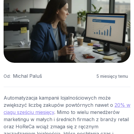
Michal Paluš
Od:
5 miesięcy temu
Automatyzacja kampanii lojalnościowych może
zwiększyć liczbę zakupów powtórnych nawet o
20% w
ciągu sześciu miesięcy
. Mimo to wielu menedżerów
marketingu w małych i średnich firmach z branży retail
oraz HoReCa wciąż zmaga się z ręcznym
zarządzaniem lojalnością, które pochłania czas i