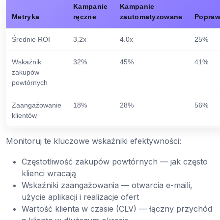
Kampanie
Kampanie
Metryka
ręczne
zautomatyzowane
Popra
Średnie ROI
3.2x
4.0x
25%
Wskaźnik
32%
45%
41%
zakupów
powtórnych
Zaangażowanie
18%
28%
56%
klientów
Monitoruj te kluczowe wskaźniki efektywności:
Częstotliwość zakupów powtórnych — jak często
klienci wracają
Wskaźniki zaangażowania — otwarcia e-maili,
użycie aplikacji i realizacje ofert
Wartość klienta w czasie (CLV) — łączny przychód