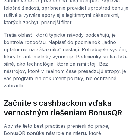
zabudované od prvého dňa. Keď kampani zaplavia
falošné žiadosti, sprísnenie pravidiel uprostred behu je
rušivé a vytvára spory aj s legitímnymi zákazníkmi,
ktorých zachytí prísnejší filter.
Tretia oblasť, ktorú typické návody podceňujú, je
kontrola rozpočtu. Napísať do podmienok „jedno
uplatnenie na zákazníka“ nestačí. Potrebujete systém,
ktorý to automaticky vynucuje. Podmienky sú len také
silné, ako technológia, ktorá za nimi stojí. Bez
nástrojov, ktoré v reálnom čase presadzujú stropy, je
váš program len dokument politiky, nie ochranné
zábradlie.
Začnite s cashbackom vďaka
vernostným riešeniam BonusQR
Aby ste tieto best practices preniesli do praxe,
BonusQR ponúka nástroje na mieru, ktoré