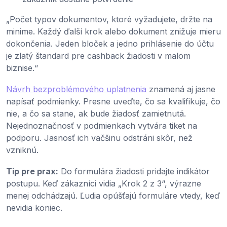
„Počet typov dokumentov, ktoré vyžadujete, držte na
minime. Každý ďalší krok alebo dokument znižuje mieru
dokončenia. Jeden bloček a jedno prihlásenie do účtu
je zlatý štandard pre cashback žiadosti v malom
biznise.“
Návrh bezproblémového uplatnenia
znamená aj jasne
napísať podmienky. Presne uveďte, čo sa kvalifikuje, čo
nie, a čo sa stane, ak bude žiadosť zamietnutá.
Nejednoznačnosť v podmienkach vytvára tiket na
podporu. Jasnosť ich väčšinu odstráni skôr, než
vzniknú.
Tip pre prax:
Do formulára žiadosti pridajte indikátor
postupu. Keď zákazníci vidia „Krok 2 z 3“, výrazne
menej odchádzajú. Ľudia opúšťajú formuláre vtedy, keď
nevidia koniec.