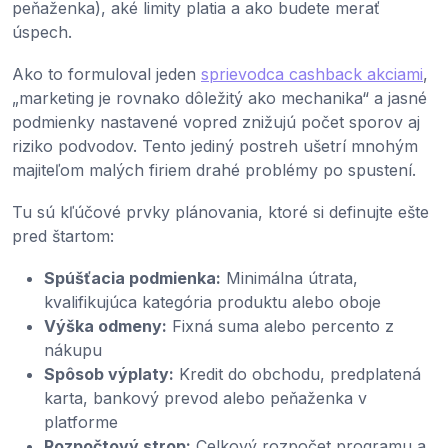
peňaženka), aké limity platia a ako budete merať
úspech.
Ako to formuloval jeden
sprievodca cashback akciami
,
„marketing je rovnako dôležitý ako mechanika“ a jasné
podmienky nastavené vopred znižujú počet sporov aj
riziko podvodov. Tento jediný postreh ušetrí mnohým
majiteľom malých firiem drahé problémy po spustení.
Tu sú kľúčové prvky plánovania, ktoré si definujte ešte
pred štartom:
Spúšťacia podmienka:
Minimálna útrata,
kvalifikujúca kategória produktu alebo oboje
Výška odmeny:
Fixná suma alebo percento z
nákupu
Spôsob výplaty:
Kredit do obchodu, predplatená
karta, bankový prevod alebo peňaženka v
platforme
Rozpočtový strop:
Celkový rozpočet programu a