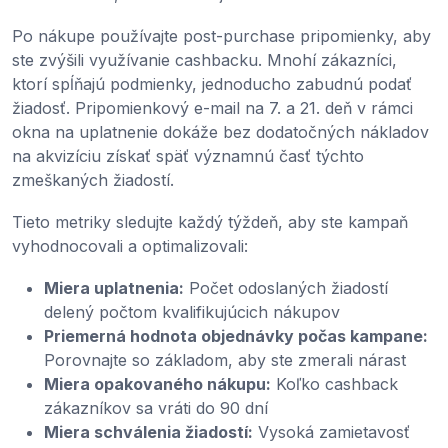
Po nákupe používajte post-purchase pripomienky, aby
ste zvýšili využívanie cashbacku. Mnohí zákazníci,
ktorí spĺňajú podmienky, jednoducho zabudnú podať
žiadosť. Pripomienkový e-mail na 7. a 21. deň v rámci
okna na uplatnenie dokáže bez dodatočných nákladov
na akvizíciu získať späť významnú časť týchto
zmeškaných žiadostí.
Tieto metriky sledujte každý týždeň, aby ste kampaň
vyhodnocovali a optimalizovali:
Miera uplatnenia:
Počet odoslaných žiadostí
delený počtom kvalifikujúcich nákupov
Priemerná hodnota objednávky počas kampane:
Porovnajte so základom, aby ste zmerali nárast
Miera opakovaného nákupu:
Koľko cashback
zákazníkov sa vráti do 90 dní
Miera schválenia žiadostí:
Vysoká zamietavosť