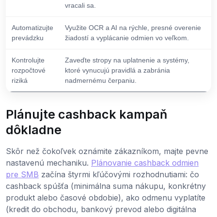
vracali sa.
Automatizujte
Využite OCR a AI na rýchle, presné overenie
prevádzku
žiadostí a vyplácanie odmien vo veľkom.
Kontrolujte
Zaveďte stropy na uplatnenie a systémy,
rozpočtové
ktoré vynucujú pravidlá a zabránia
riziká
nadmernému čerpaniu.
Plánujte cashback kampaň
dôkladne
Skôr než čokoľvek oznámite zákazníkom, majte pevne
nastavenú mechaniku.
Plánovanie cashback odmien
pre SMB
začína štyrmi kľúčovými rozhodnutiami: čo
cashback spúšťa (minimálna suma nákupu, konkrétny
produkt alebo časové obdobie), ako odmenu vyplatíte
(kredit do obchodu, bankový prevod alebo digitálna