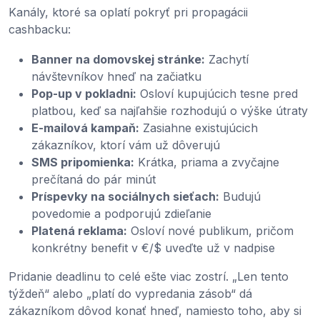
Kanály, ktoré sa oplatí pokryť pri propagácii
cashbacku:
Banner na domovskej stránke:
Zachytí
návštevníkov hneď na začiatku
Pop-up v pokladni:
Osloví kupujúcich tesne pred
platbou, keď sa najľahšie rozhodujú o výške útraty
E-mailová kampaň:
Zasiahne existujúcich
zákazníkov, ktorí vám už dôverujú
SMS pripomienka:
Krátka, priama a zvyčajne
prečítaná do pár minút
Príspevky na sociálnych sieťach:
Budujú
povedomie a podporujú zdieľanie
Platená reklama:
Osloví nové publikum, pričom
konkrétny benefit v €/$ uveďte už v nadpise
Pridanie deadlinu to celé ešte viac zostrí. „Len tento
týždeň“ alebo „platí do vypredania zásob“ dá
zákazníkom dôvod konať hneď, namiesto toho, aby si