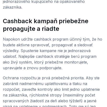
jednorazového kupujúceho na opakovaného
zákazníka.
Cashback kampaň priebežne
propagujte a riadte
Napokon udržte cashback program účinný tým, že ho
budete aktívne spravovať, propagovať a sledovať
výsledky. Spustenie kampane nie je jednorazová
udalosť. Najlepšie cashback stratégie berú program
ako živý systém, ktorý priebežne monitorujete,
upravujete a znovu podporujete.
Ochrana rozpočtu je prvá priebežná priorita. Aby ste
zabránili nadmernému uplatňovaniu a tlaku na
rozpočet, zaveďte kontroly ako limit jedno uplatnenie
na zákazníka, rýchlostné stropy (maximálny počet
spracovaných žiadostí za deň alebo týždeň) a jasné
okná na uplatnenie v podmienkach. Toto nie sú len