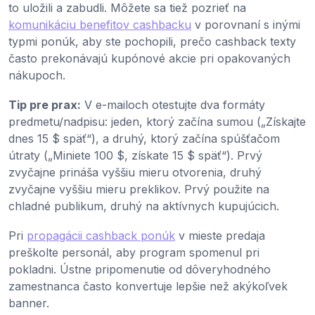
to uložili a zabudli. Môžete sa tiež pozrieť na
komunikáciu benefitov cashbacku
v porovnaní s inými
typmi ponúk, aby ste pochopili, prečo cashback texty
často prekonávajú kupónové akcie pri opakovaných
nákupoch.
Tip pre prax:
V e-mailoch otestujte dva formáty
predmetu/nadpisu: jeden, ktorý začína sumou („Získajte
dnes 15 $ späť“), a druhý, ktorý začína spúšťačom
útraty („Miniete 100 $, získate 15 $ späť“). Prvý
zvyčajne prináša vyššiu mieru otvorenia, druhý
zvyčajne vyššiu mieru preklikov. Prvý použite na
chladné publikum, druhý na aktívnych kupujúcich.
Pri
propagácii cashback ponúk
v mieste predaja
preškolte personál, aby program spomenul pri
pokladni. Ústne pripomenutie od dôveryhodného
zamestnanca často konvertuje lepšie než akýkoľvek
banner.