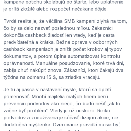
kampane potichu skolabujú po štarte, lebo uplatnenie
je príliš zložité alebo rozpočet nečakane dôjde.
Tvrdá realita je, že väčšina SMB kampaní zlyhá na tom,
čo by sa dalo nazvať poslednou míľou. Zákazníci
dokončia cashback žiadosť len vtedy, keď je cesta
predvídateľná a krátka. Bežná oprava v odborných
cashback kampaniach je znížiť počet krokov aj typov
dokumentov, a potom úplne automatizovať kontrolu
oprávnenosti. Manuálne posudzovanie, ktoré trvá dni,
zabíja chuť nakúpiť znova. Zákazníci, ktorí čakajú dva
týždne na odmenu 15 $, sa zriedka vracajú.
Je tu aj pasca v nastavení mysle, ktorú sa oplatí
pomenovať. Mnohí majitelia malých firiem berú
prevenciu podvodov ako niečo, čo budú riešiť „ak to
začne byť problém“. Vtedy je už neskoro. Riziko
podvodov a zneužívania je súčasť dizajnu akcie, nie
dodatočná myšlienka. Overovacie pravidlá musia byť