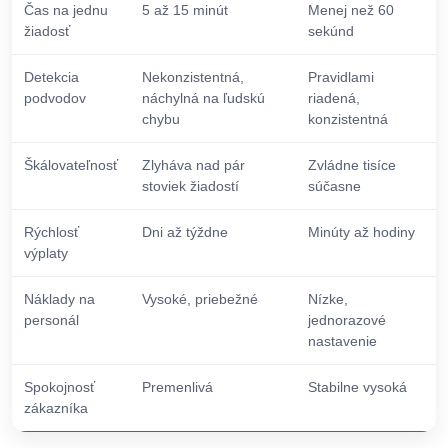
Čas na jednu
5 až 15 minút
Menej než 60
žiadosť
sekúnd
Detekcia
Nekonzistentná,
Pravidlami
podvodov
náchylná na ľudskú
riadená,
chybu
konzistentná
Škálovateľnosť
Zlyháva nad pár
Zvládne tisíce
stoviek žiadostí
súčasne
Rýchlosť
Dni až týždne
Minúty až hodiny
výplaty
Náklady na
Vysoké, priebežné
Nízke,
personál
jednorazové
nastavenie
Spokojnosť
Premenlivá
Stabilne vysoká
zákazníka