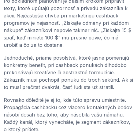
Po dôkladnom plánovaní je ďalším krokom pripraviť
texty, ktoré upútajú pozornosť a privedú zákazníka k
akcii. Najčastejšia chyba pri marketingu cashback
programov je nejasnosť. „Získajte odmeny pri každom
nákupe“ zákazníkovi nepovie takmer nič. „Získajte 15 $
späť, keď miniete 100 $“ mu presne povie, čo má
urobiť a čo za to dostane.
Jednoduché, priame posolstvá, ktoré jasne pomenujú
konkrétny benefit, pri cashback ponukách dlhodobo
prekonávajú kreatívne či abstraktné formulácie.
Zákazník musí pochopiť ponuku do troch sekúnd. Ak si
to musí prečítať dvakrát, časť ľudí ste už stratili.
Rovnako dôležité je aj to, kde túto správu umiestnite.
Propagácia cashbacku cez viacero kontaktných bodov
násobí dosah bez toho, aby násobila vašu námahu.
Každý kanál, ktorý vynecháte, je segment zákazníkov,
o ktorý prídete.