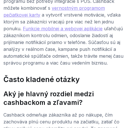
programu bez potreby integrácie s POS. Cashback
môžete kombinovať s
vernostným programom
pečiatkovej karty
a vytvoriť vrstvené motivácie, vďaka
ktorým sa zákazníci vracajú pre viac než len jednu
ponuku.
Funkcie mobilnej a webovej aplikácie
uľahčujú
zákazníkom kontrolu odmien, odoslanie žiadostí aj
prijímanie notifikácií priamo v telefóne. Súčasťou sú aj
analýzy v reálnom čase, kampane push notifikácií a
automatické spúšťače odmien, takže trávite menej času
správou programu a viac času vedením biznisu.
Často kladené otázky
Aký je hlavný rozdiel medzi
cashbackom a zľavami?
Cashback odmeňuje zákazníka až po nákupe, čím
zachováva plnú cenu produktu na začiatku, zatiaľ čo