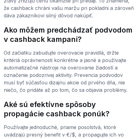
zľavy znižujú cenu okamžite pri predaji. To znamená,
že cashback chráni vašu maržu pri pokladni a zároveň
dáva zákazníkovi silný dôvod nakúpiť.
Ako môžem predchádzať podvodom
v cashback kampani?
Od začiatku zabudujte overovacie pravidlá, držte
kritériá oprávnenosti konkrétne a jasné a používajte
automatizačné nástroje na overovanie žiadostí a
označenie podozrivej aktivity. Prevencia podvodov
musí byť súčasťou dizajnu akcie od prvého dňa, nie
niečo, čo pridáte až po tom, čo sa objavia problémy.
Aké sú efektívne spôsoby
propagácie cashback ponúk?
Používajte jednoduché, priame posolstvá, ktoré
uvádzajú presný benefit v €/$, a propagujte ich vo