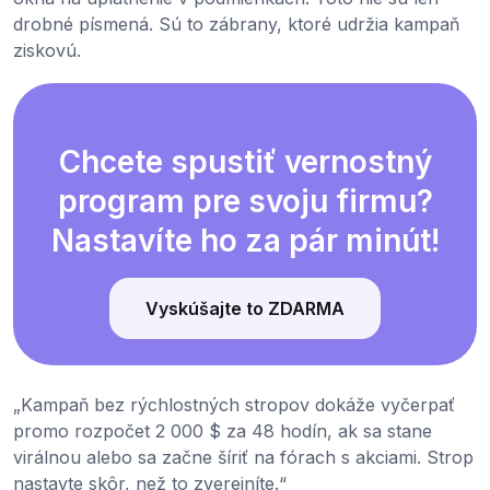
drobné písmená. Sú to zábrany, ktoré udržia kampaň
ziskovú.
Chcete spustiť vernostný
program pre svoju firmu?
Nastavíte ho za pár minút!
Vyskúšajte to ZDARMA
„Kampaň bez rýchlostných stropov dokáže vyčerpať
promo rozpočet 2 000 $ za 48 hodín, ak sa stane
virálnou alebo sa začne šíriť na fórach s akciami. Strop
nastavte skôr, než to zverejníte.“