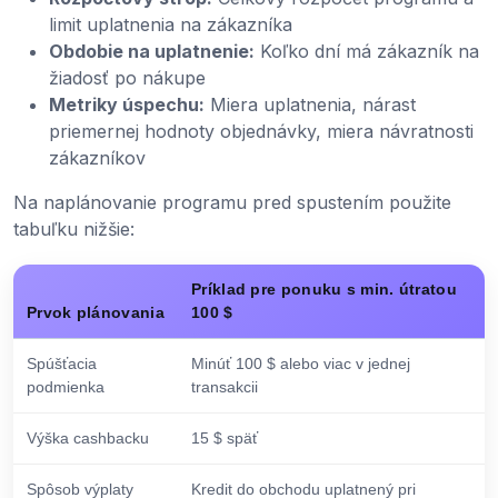
limit uplatnenia na zákazníka
Obdobie na uplatnenie:
Koľko dní má zákazník na
žiadosť po nákupe
Metriky úspechu:
Miera uplatnenia, nárast
priemernej hodnoty objednávky, miera návratnosti
zákazníkov
Na naplánovanie programu pred spustením použite
tabuľku nižšie:
Príklad pre ponuku s min. útratou
Prvok plánovania
100 $
Spúšťacia
Minúť 100 $ alebo viac v jednej
podmienka
transakcii
Výška cashbacku
15 $ späť
Spôsob výplaty
Kredit do obchodu uplatnený pri