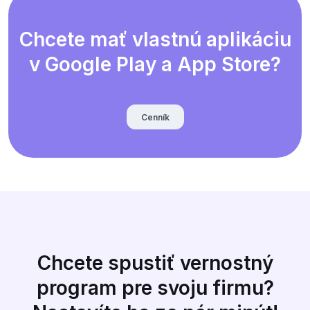
Chcete mať vlastnú aplikáciu
v Google Play a App Store?
Cenník
Chcete spustiť vernostný
program pre svoju firmu?