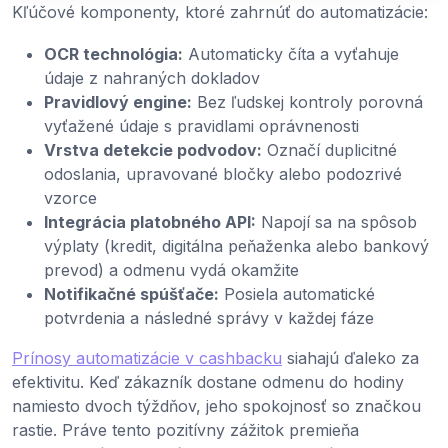
Kľúčové komponenty, ktoré zahrnúť do automatizácie:
OCR technológia:
Automaticky číta a vyťahuje
údaje z nahraných dokladov
Pravidlový engine:
Bez ľudskej kontroly porovná
vyťažené údaje s pravidlami oprávnenosti
Vrstva detekcie podvodov:
Označí duplicitné
odoslania, upravované bločky alebo podozrivé
vzorce
Integrácia platobného API:
Napojí sa na spôsob
výplaty (kredit, digitálna peňaženka alebo bankový
prevod) a odmenu vydá okamžite
Notifikačné spúšťače:
Posiela automatické
potvrdenia a následné správy v každej fáze
Prínosy automatizácie v cashbacku
siahajú ďaleko za
efektivitu. Keď zákazník dostane odmenu do hodiny
namiesto dvoch týždňov, jeho spokojnosť so značkou
rastie. Práve tento pozitívny zážitok premieňa