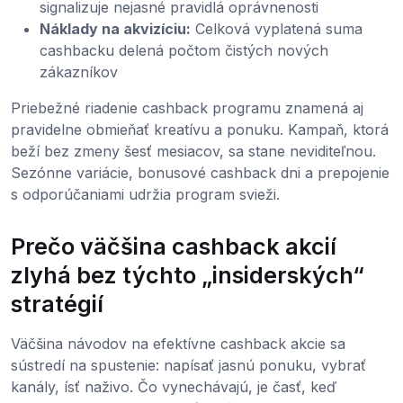
signalizuje nejasné pravidlá oprávnenosti
Náklady na akvizíciu:
Celková vyplatená suma
cashbacku delená počtom čistých nových
zákazníkov
Priebežné riadenie cashback programu znamená aj
pravidelne obmieňať kreatívu a ponuku. Kampaň, ktorá
beží bez zmeny šesť mesiacov, sa stane neviditeľnou.
Sezónne variácie, bonusové cashback dni a prepojenie
s odporúčaniami udržia program svieži.
Prečo väčšina cashback akcií
zlyhá bez týchto „insiderských“
stratégií
Väčšina návodov na efektívne cashback akcie sa
sústredí na spustenie: napísať jasnú ponuku, vybrať
kanály, ísť naživo. Čo vynechávajú, je časť, keď