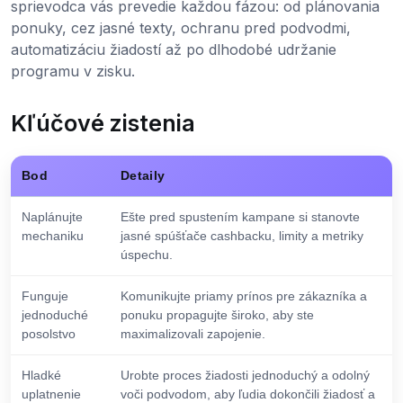
sprievodca vás prevedie každou fázou: od plánovania
ponuky, cez jasné texty, ochranu pred podvodmi,
automatizáciu žiadostí až po dlhodobé udržanie
programu v zisku.
Kľúčové zistenia
Bod
Detaily
Naplánujte
Ešte pred spustením kampane si stanovte
mechaniku
jasné spúšťače cashbacku, limity a metriky
úspechu.
Funguje
Komunikujte priamy prínos pre zákazníka a
jednoduché
ponuku propagujte široko, aby ste
posolstvo
maximalizovali zapojenie.
Hladké
Urobte proces žiadosti jednoduchý a odolný
uplatnenie
voči podvodom, aby ľudia dokončili žiadosť a