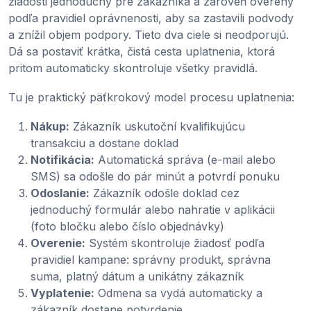
žiadosti jednoduchý pre zákazníka a zároveň overený
podľa pravidiel oprávnenosti, aby sa zastavili podvody
a znížil objem podpory. Tieto dva ciele si neodporujú.
Dá sa postaviť krátka, čistá cesta uplatnenia, ktorá
pritom automaticky skontroluje všetky pravidlá.
Tu je praktický päťkrokový model procesu uplatnenia:
Nákup:
Zákazník uskutoční kvalifikujúcu
transakciu a dostane doklad
Notifikácia:
Automatická správa (e-mail alebo
SMS) sa odošle do pár minút a potvrdí ponuku
Odoslanie:
Zákazník odošle doklad cez
jednoduchý formulár alebo nahratie v aplikácii
(foto bločku alebo číslo objednávky)
Overenie:
Systém skontroluje žiadosť podľa
pravidiel kampane: správny produkt, správna
suma, platný dátum a unikátny zákazník
Vyplatenie:
Odmena sa vydá automaticky a
zákazník dostane potvrdenie