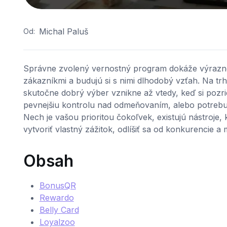
Michal Paluš
Od:
Správne zvolený vernostný program dokáže výrazne
zákazníkmi a budujú si s nimi dlhodobý vzťah. Na trhu 
skutočne dobrý výber vznikne až vtedy, keď si pozr
pevnejšiu kontrolu nad odmeňovaním, alebo potrebuje
Nech je vašou prioritou čokoľvek, existujú nástroje,
vytvoriť vlastný zážitok, odlíšiť sa od konkurencie a 
Obsah
BonusQR
Rewardo
Belly Card
Loyalzoo