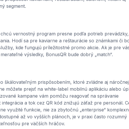
aný segment.
í chcú vernostný program presne podľa potrieb prevádzky,
ania. Hodí sa pre kaviarne a reštaurácie so známkami či b
služby, kde fungujú príležitostné promo akcie. Ak je pre vá
a merateľné výsledky, BonusQR bude dobrý „match“.
so škálovateľným prispôsobením, ktoré zvládne aj náročnej
e môžete prejsť na white-label mobilnú aplikáciu alebo úp
matizované kampane vám pomôžu reagovať na správanie
 integrácia a tok cez QR kód znižujú záťaž pre personál. 
álne využité funkcie, nie za zbytočnú „enterprise“ komplexn
ú dostupné až vo vyšších plánoch, je v praxi často rozumný
teľnosťou pre väčších hráčov.