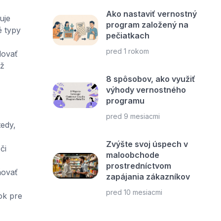
Ako nastaviť vernostný
uje
program založený na
é typy
pečiatkach
pred 1 rokom
dovať
ež
8 spôsobov, ako využiť
výhody vernostného
programu
pred 9 mesiacmi
tedy,
Zvýšte svoj úspech v
či
maloobchode
prostredníctvom
ňovať
zapájania zákazníkov
pred 10 mesiacmi
ok pre