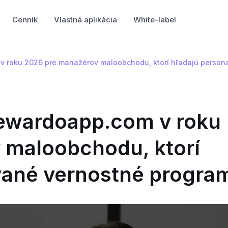
Cenník
Vlastná aplikácia
White-label
 v roku 2026 pre manažérov maloobchodu, ktorí hľadajú person
 rewardoapp.com v roku
 maloobchodu, ktorí
vané vernostné progra