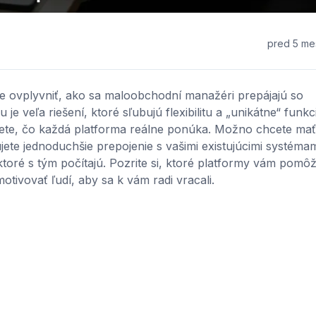
pred 5 me
 ovplyvniť, ako sa maloobchodní manažéri prepájajú so
je veľa riešení, ktoré sľubujú flexibilitu a „unikátne“ funkc
iete, čo každá platforma reálne ponúka. Možno chcete mať
te jednoduchšie prepojenie s vašimi existujúcimi systémam
 ktoré s tým počítajú. Pozrite si, ktoré platformy vám pomô
motivovať ľudí, aby sa k vám radi vracali.