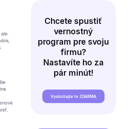
Chcete spustiť
vernostný
 ale
program pre svoju
odmi,
s
firmu?
Nastavíte ho za
pár minút!
šie
lne
Vyskúšajte to ZDARMA
Cenové
osť.