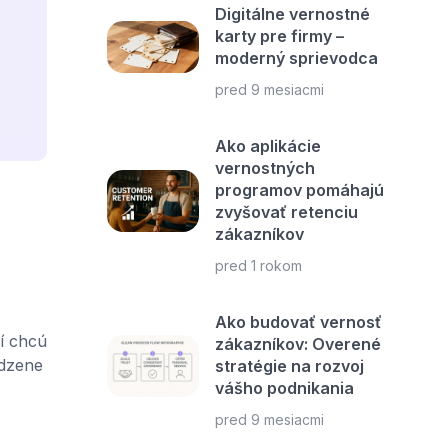
Digitálne vernostné
karty pre firmy –
moderný sprievodca
pred 9 mesiacmi
Ako aplikácie
vernostných
programov pomáhajú
zvyšovať retenciu
zákazníkov
pred 1 rokom
Ako budovať vernosť
rí chcú
zákazníkov: Overené
odzene
stratégie na rozvoj
vášho podnikania
pred 9 mesiacmi