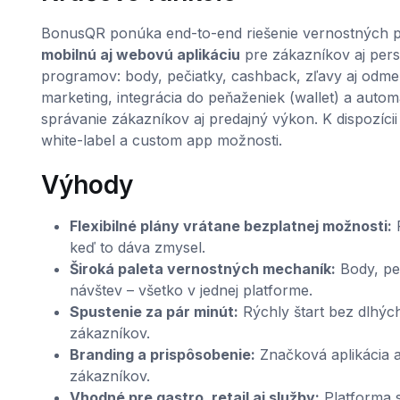
BonusQR ponúka end-to-end riešenie vernostných p
mobilnú aj webovú aplikáciu
pre zákazníkov aj per
programov: body, pečiatky, cashback, zľavy aj odmen
marketing, integrácia do peňaženiek (wallet) a aut
správanie zákazníkov aj predajný výkon. K dispozícii
white-label a custom app možnosti.
Výhody
Flexibilné plány vrátane bezplatnej možnosti:
P
keď to dáva zmysel.
Široká paleta vernostných mechaník:
Body, pe
návštev – všetko v jednej platforme.
Spustenie za pár minút:
Rýchly štart bez dlhých
zákazníkov.
Branding a prispôsobenie:
Značková aplikácia a
zákazníkov.
Vhodné pre gastro, retail aj služby:
Platforma s