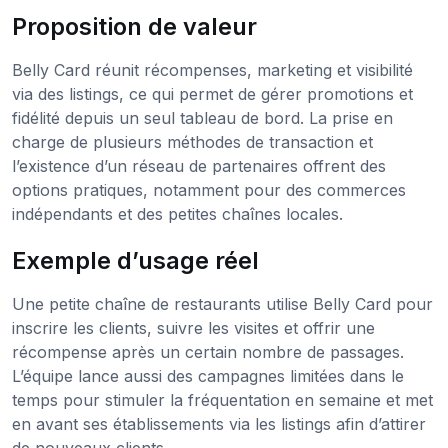
Proposition de valeur
Belly Card réunit récompenses, marketing et visibilité
via des listings, ce qui permet de gérer promotions et
fidélité depuis un seul tableau de bord. La prise en
charge de plusieurs méthodes de transaction et
l’existence d’un réseau de partenaires offrent des
options pratiques, notamment pour des commerces
indépendants et des petites chaînes locales.
Exemple d’usage réel
Une petite chaîne de restaurants utilise Belly Card pour
inscrire les clients, suivre les visites et offrir une
récompense après un certain nombre de passages.
L’équipe lance aussi des campagnes limitées dans le
temps pour stimuler la fréquentation en semaine et met
en avant ses établissements via les listings afin d’attirer