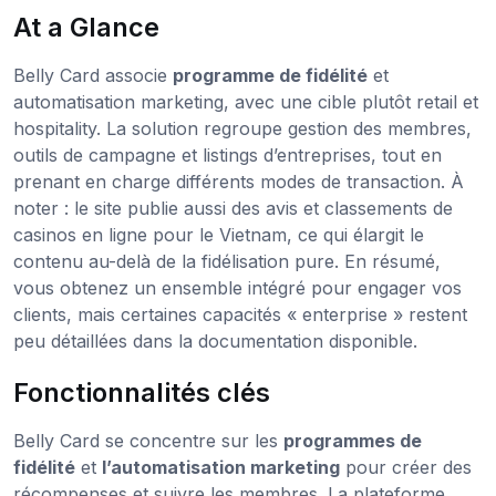
At a Glance
Belly Card associe
programme de fidélité
et
automatisation marketing, avec une cible plutôt retail et
hospitality. La solution regroupe gestion des membres,
outils de campagne et listings d’entreprises, tout en
prenant en charge différents modes de transaction. À
noter : le site publie aussi des avis et classements de
casinos en ligne pour le Vietnam, ce qui élargit le
contenu au-delà de la fidélisation pure. En résumé,
vous obtenez un ensemble intégré pour engager vos
clients, mais certaines capacités « enterprise » restent
peu détaillées dans la documentation disponible.
Fonctionnalités clés
Belly Card se concentre sur les
programmes de
fidélité
et
l’automatisation marketing
pour créer des
récompenses et suivre les membres. La plateforme