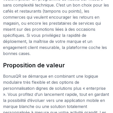
sans complexité technique. C’est un bon choix pour les
cafés et restaurants (tampons ou points), les
commerces qui veulent encourager les retours en
magasin, ou encore les prestataires de services qui
misent sur des promotions liées à des occasions
spécifiques. Si vous privilégiez la rapidité de
déploiement, la maîtrise de votre marque et un
engagement client mesurable, la plateforme coche les
bonnes cases.
Proposition de valeur
BonusQR se démarque en combinant une logique
modulaire très flexible et des options de
personnalisation dignes de solutions plus « enterprise
». Vous profitez d’un lancement rapide, tout en gardant
la possibilité d’évoluer vers une application mobile en
marque blanche ou une solution totalement
personnalisée à mesure que votre activité grandit. Les