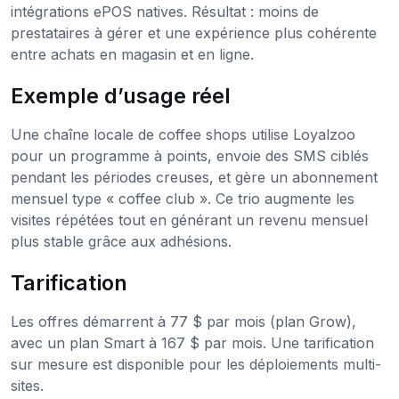
intégrations ePOS natives. Résultat : moins de
prestataires à gérer et une expérience plus cohérente
entre achats en magasin et en ligne.
Exemple d’usage réel
Une chaîne locale de coffee shops utilise Loyalzoo
pour un programme à points, envoie des SMS ciblés
pendant les périodes creuses, et gère un abonnement
mensuel type « coffee club ». Ce trio augmente les
visites répétées tout en générant un revenu mensuel
plus stable grâce aux adhésions.
Tarification
Les offres démarrent à 77 $ par mois (plan Grow),
avec un plan Smart à 167 $ par mois. Une tarification
sur mesure est disponible pour les déploiements multi-
sites.