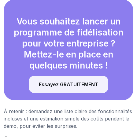
Vous souhaitez lancer un
programme de fidélisation
pour votre entreprise ?
Mettez-le en place en
quelques minutes !
Essayez GRATUITEMENT
À retenir : demandez une liste claire des fonctionnalités
incluses et une estimation simple des coûts pendant la
démo, pour éviter les surprises.