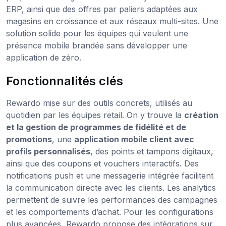
ERP, ainsi que des offres par paliers adaptées aux
magasins en croissance et aux réseaux multi-sites. Une
solution solide pour les équipes qui veulent une
présence mobile brandée sans développer une
application de zéro.
Fonctionnalités clés
Rewardo mise sur des outils concrets, utilisés au
quotidien par les équipes retail. On y trouve la
création
et la gestion de programmes de fidélité et de
promotions
, une
application mobile client avec
profils personnalisés
, des points et tampons digitaux,
ainsi que des coupons et vouchers interactifs. Des
notifications push et une messagerie intégrée facilitent
la communication directe avec les clients. Les analytics
permettent de suivre les performances des campagnes
et les comportements d’achat. Pour les configurations
plus avancées, Rewardo propose des intégrations sur