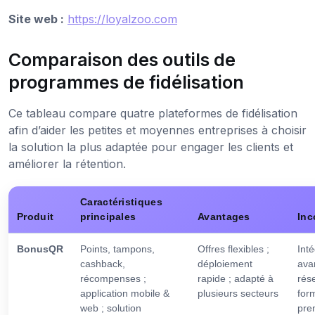
Site web :
https://loyalzoo.com
Comparaison des outils de
programmes de fidélisation
Ce tableau compare quatre plateformes de fidélisation
afin d’aider les petites et moyennes entreprises à choisir
la solution la plus adaptée pour engager les clients et
améliorer la rétention.
Caractéristiques
Produit
principales
Avantages
Inc
BonusQR
Points, tampons,
Offres flexibles ;
Inté
cashback,
déploiement
ava
récompenses ;
rapide ; adapté à
rés
application mobile &
plusieurs secteurs
for
web ; solution
pre