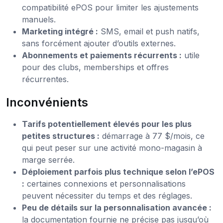
compatibilité ePOS pour limiter les ajustements
manuels.
Marketing intégré :
SMS, email et push natifs,
sans forcément ajouter d’outils externes.
Abonnements et paiements récurrents :
utile
pour des clubs, memberships et offres
récurrentes.
Inconvénients
Tarifs potentiellement élevés pour les plus
petites structures :
démarrage à 77 $/mois, ce
qui peut peser sur une activité mono-magasin à
marge serrée.
Déploiement parfois plus technique selon l’ePOS
:
certaines connexions et personnalisations
peuvent nécessiter du temps et des réglages.
Peu de détails sur la personnalisation avancée :
la documentation fournie ne précise pas jusqu’où