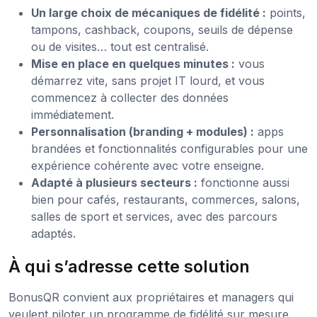
Un large choix de mécaniques de fidélité :
points,
tampons, cashback, coupons, seuils de dépense
ou de visites… tout est centralisé.
Mise en place en quelques minutes :
vous
démarrez vite, sans projet IT lourd, et vous
commencez à collecter des données
immédiatement.
Personnalisation (branding + modules) :
apps
brandées et fonctionnalités configurables pour une
expérience cohérente avec votre enseigne.
Adapté à plusieurs secteurs :
fonctionne aussi
bien pour cafés, restaurants, commerces, salons,
salles de sport et services, avec des parcours
adaptés.
À qui s’adresse cette solution
BonusQR convient aux propriétaires et managers qui
veulent piloter un programme de fidélité sur mesure