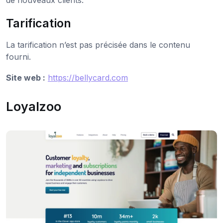
de nouveaux clients.
Tarification
La tarification n’est pas précisée dans le contenu
fourni.
Site web :
https://bellycard.com
Loyalzoo