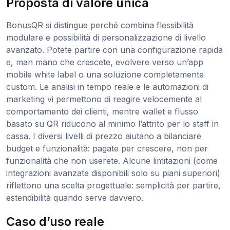
Proposta di valore unica
BonusQR si distingue perché combina flessibilità
modulare e possibilità di personalizzazione di livello
avanzato. Potete partire con una configurazione rapida
e, man mano che crescete, evolvere verso un’app
mobile white label o una soluzione completamente
custom. Le analisi in tempo reale e le automazioni di
marketing vi permettono di reagire velocemente al
comportamento dei clienti, mentre wallet e flusso
basato su QR riducono al minimo l’attrito per lo staff in
cassa. I diversi livelli di prezzo aiutano a bilanciare
budget e funzionalità: pagate per crescere, non per
funzionalità che non userete. Alcune limitazioni (come
integrazioni avanzate disponibili solo su piani superiori)
riflettono una scelta progettuale: semplicità per partire,
estendibilità quando serve davvero.
Caso d’uso reale