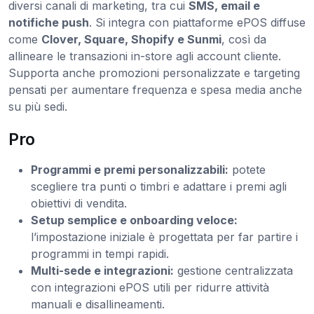
diversi canali di marketing, tra cui
SMS, email e
notifiche push
. Si integra con piattaforme ePOS diffuse
come
Clover, Square, Shopify e Sunmi
, così da
allineare le transazioni in-store agli account cliente.
Supporta anche promozioni personalizzate e targeting
pensati per aumentare frequenza e spesa media anche
su più sedi.
Pro
Programmi e premi personalizzabili:
potete
scegliere tra punti o timbri e adattare i premi agli
obiettivi di vendita.
Setup semplice e onboarding veloce:
l’impostazione iniziale è progettata per far partire i
programmi in tempi rapidi.
Multi-sede e integrazioni:
gestione centralizzata
con integrazioni ePOS utili per ridurre attività
manuali e disallineamenti.