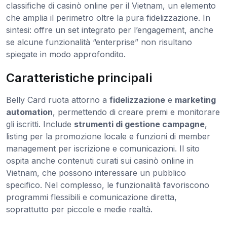
classifiche di casinò online per il Vietnam, un elemento
che amplia il perimetro oltre la pura fidelizzazione. In
sintesi: offre un set integrato per l’engagement, anche
se alcune funzionalità “enterprise” non risultano
spiegate in modo approfondito.
Caratteristiche principali
Belly Card ruota attorno a
fidelizzazione
e
marketing
automation
, permettendo di creare premi e monitorare
gli iscritti. Include
strumenti di gestione campagne
,
listing per la promozione locale e funzioni di member
management per iscrizione e comunicazioni. Il sito
ospita anche contenuti curati sui casinò online in
Vietnam, che possono interessare un pubblico
specifico. Nel complesso, le funzionalità favoriscono
programmi flessibili e comunicazione diretta,
soprattutto per piccole e medie realtà.