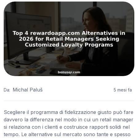
Michal Paluš
Da:
5 mesi fa
Scegliere il programma di fidelizzazione giusto può fare
davvero la differenza nel modo in cui un retail manager
si relaziona con i clienti e costruisce rapporti solidi nel
tempo. Le alternative sul mercato sono tante e spesso