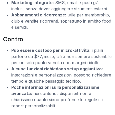
Marketing integrato:
SMS, email e push già
inclusi, senza dover aggiungere strumenti esterni.
Abbonamenti e ricorrenze:
utile per membership,
club e vendite ricorrenti, soprattutto in ambito food
e servizi.
Contro
Può essere costoso per micro-attività:
i piani
partono da $77/mese, cifra non sempre sostenibile
per un solo punto vendita con margini ridotti.
Alcune funzioni richiedono setup aggiuntivo:
integrazioni e personalizzazioni possono richiedere
tempo e qualche passaggio tecnico.
Poche informazioni sulla personalizzazione
avanzata:
nei contenuti disponibili non è
chiarissimo quanto siano profonde le regole e i
report personalizzabili.