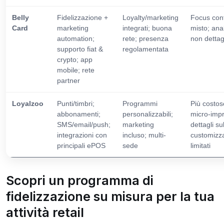
Belly
Fidelizzazione +
Loyalty/marketing
Focus con
Card
marketing
integrati; buona
misto; anal
automation;
rete; presenza
non dettagl
supporto fiat &
regolamentata
crypto; app
mobile; rete
partner
Loyalzoo
Punti/timbri;
Programmi
Più costos
abbonamenti;
personalizzabili;
micro-imp
SMS/email/push;
marketing
dettagli su
integrazioni con
incluso; multi-
customizz
principali ePOS
sede
limitati
Scopri un programma di
fidelizzazione su misura per la tua
attività retail