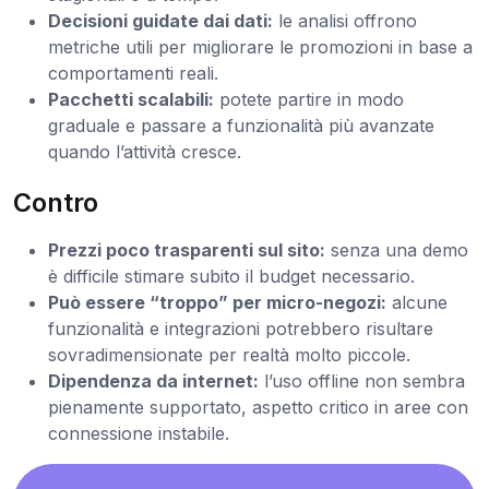
Decisioni guidate dai dati:
le analisi offrono
metriche utili per migliorare le promozioni in base a
comportamenti reali.
Pacchetti scalabili:
potete partire in modo
graduale e passare a funzionalità più avanzate
quando l’attività cresce.
Contro
Prezzi poco trasparenti sul sito:
senza una demo
è difficile stimare subito il budget necessario.
Può essere “troppo” per micro-negozi:
alcune
funzionalità e integrazioni potrebbero risultare
sovradimensionate per realtà molto piccole.
Dipendenza da internet:
l’uso offline non sembra
pienamente supportato, aspetto critico in aree con
connessione instabile.