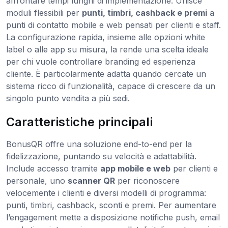
affrontare tempi lunghi di implementazione. Unisce
moduli flessibili per
punti, timbri, cashback e premi
a
punti di contatto mobile e web pensati per clienti e staff.
La configurazione rapida, insieme alle opzioni white
label o alle app su misura, la rende una scelta ideale
per chi vuole controllare branding ed esperienza
cliente. È particolarmente adatta quando cercate un
sistema ricco di funzionalità, capace di crescere da un
singolo punto vendita a più sedi.
Caratteristiche principali
BonusQR offre una soluzione end-to-end per la
fidelizzazione, puntando su velocità e adattabilità.
Include accesso tramite
app mobile e web
per clienti e
personale, uno
scanner QR
per riconoscere
velocemente i clienti e diversi modelli di programma:
punti, timbri, cashback, sconti e premi. Per aumentare
l’engagement mette a disposizione notifiche push, email