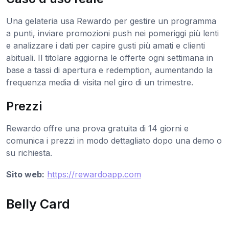
Una gelateria usa Rewardo per gestire un programma
a punti, inviare promozioni push nei pomeriggi più lenti
e analizzare i dati per capire gusti più amati e clienti
abituali. Il titolare aggiorna le offerte ogni settimana in
base a tassi di apertura e redemption, aumentando la
frequenza media di visita nel giro di un trimestre.
Prezzi
Rewardo offre una prova gratuita di 14 giorni e
comunica i prezzi in modo dettagliato dopo una demo o
su richiesta.
Sito web:
https://rewardoapp.com
Belly Card