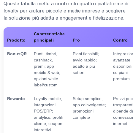
Questa tabella mette a confronto quattro piattaforme di
loyalty per aiutare piccole e medie imprese a scegliere
la soluzione più adatta a engagement e fidelizzazione.
Caratteristiche
Prodotto
principali
Pro
Contro
BonusQR
Punti, timbri,
Piani flessibili;
Integrazio
cashback,
avvio rapido;
avanzate
premi; app
adatto a più
disponibili
mobile & web;
settori
su piani
opzioni white
premium
label/custom
Rewardo
Loyalty mobile;
Setup semplice;
Prezzi po
integrazioni
app coinvolgente;
trasparenti
POS/ERP;
promozioni
dipende da
analytics; profili
complete
connessio
cliente; coupon
internet
interattivi