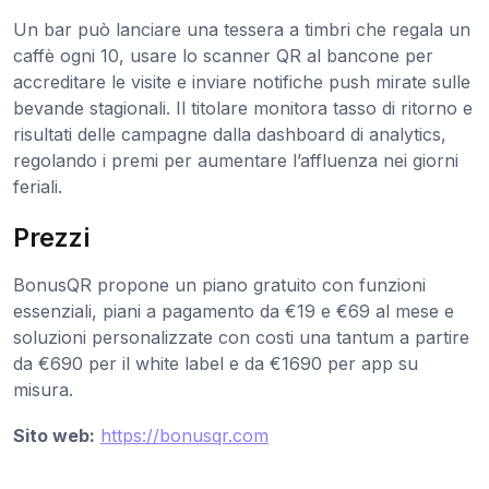
Un bar può lanciare una tessera a timbri che regala un
caffè ogni 10, usare lo scanner QR al bancone per
accreditare le visite e inviare notifiche push mirate sulle
bevande stagionali. Il titolare monitora tasso di ritorno e
risultati delle campagne dalla dashboard di analytics,
regolando i premi per aumentare l’affluenza nei giorni
feriali.
Prezzi
BonusQR propone un piano gratuito con funzioni
essenziali, piani a pagamento da €19 e €69 al mese e
soluzioni personalizzate con costi una tantum a partire
da €690 per il white label e da €1690 per app su
misura.
Sito web:
https://bonusqr.com