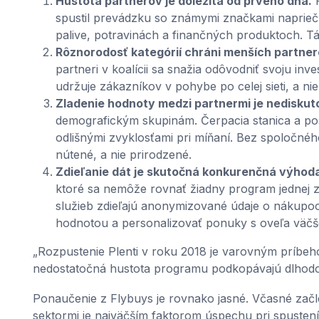
Hustota partnerov je dôležitá od prvého dňa.
F
spustil prevádzku so známymi značkami naprieč 
palive, potravinách a finančných produktoch. Tá
Rôznorodosť kategórií chráni menších partner
partneri v koalícii sa snažia odôvodniť svoju inve
udržuje zákazníkov v pohybe po celej sieti, a ni
Zladenie hodnoty medzi partnermi je nediskut
demografickým skupinám. Čerpacia stanica a pos
odlišnými zvyklosťami pri míňaní. Bez spoločné
nútené, a nie prirodzené.
Zdieľanie dát je skutočná konkurenčná výhod
ktoré sa nemôže rovnať žiadny program jednej 
služieb zdieľajú anonymizované údaje o nákupoc
hodnotou a personalizovať ponuky s oveľa väč
„Rozpustenie Plenti v roku 2018 je varovným príbeh
nedostatočná hustota programu podkopávajú dlhod
Ponaučenie z Flybuys je rovnako jasné. Včasné za
sektormi je najväčším faktorom úspechu pri spuste