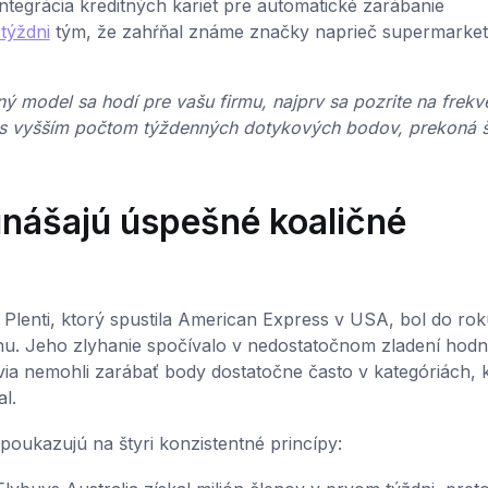
tegrácia kreditných kariet pre automatické zarábanie
týždni
tým, že zahŕňal známe značky naprieč supermarket
ný model sa hodí pre vašu firmu, najprv sa pozrite na frekv
e s vyšším počtom týždenných dotykových bodov, prekoná š
inášajú úspešné koaličné
 Plenti, ktorý spustila American Express v USA, bol do rok
nu. Jeho zlyhanie spočívalo v nedostatočnom zladení hodn
ia nemohli zarábať body dostatočne často v kategóriách, 
l.
ukazujú na štyri konzistentné princípy: