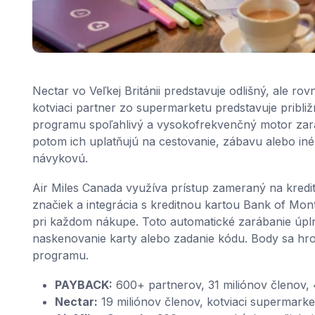
Nectar vo Veľkej Británii predstavuje odlišný, ale r
kotviaci partner zo supermarketu predstavuje pribl
programu spoľahlivý a vysokofrekvenčný motor zará
potom ich uplatňujú na cestovanie, zábavu alebo iné
návykovú.
Air Miles Canada využíva prístup zameraný na kredit
značiek a integrácia s kreditnou kartou Bank of Mo
pri každom nákupe. Toto automatické zarábanie úplne
naskenovanie karty alebo zadanie kódu. Body sa hr
programu.
PAYBACK:
600+ partnerov, 31 miliónov členov, 
Nectar:
19 miliónov členov, kotviaci supermark