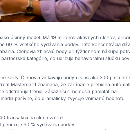
ovnako účinný model. Má 19 miliónov aktívnych členov, prič
ižne 60 % všetkého vydávania bodov. Táto koncentrácia dá
bania. Členovia zbierajú body pri týždennom nákupe potr
 partnerské kategórie, čo udržuje behaviorálnu slučku pe
né karty. Členovia získavajú body u viac ako 300 partner
ntreal Mastercard znamená, že zarábanie prebieha automat
 odstraňuje trenie. Zákazníci si nemusia pamätať na
omadia pasívne, čo dramaticky zvyšuje vnímanú hodnotu
40 transakcií na člena za rok
et generuje 60 % vydávania bodov