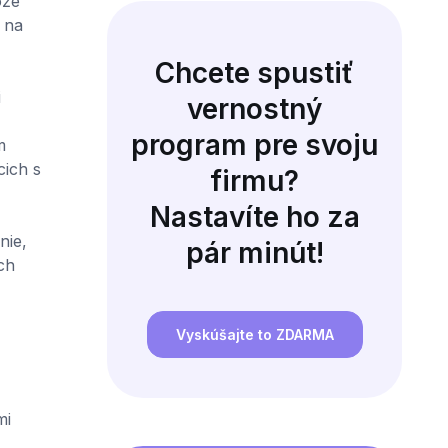
ože
 na
Chcete spustiť
i
vernostný
program pre svoju
m
cich s
firmu?
Nastavíte ho za
nie,
pár minút!
ch
Vyskúšajte to ZDARMA
mi