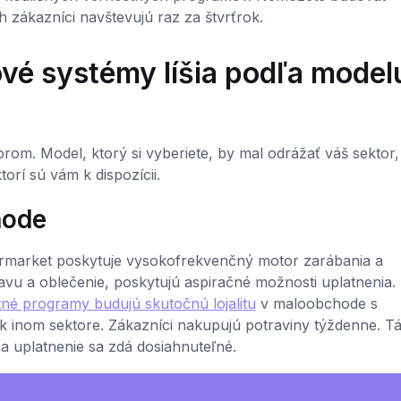
 zákazníci navštevujú raz za štvrťrok.
vé systémy líšia podľa model
rom. Model, ktorý si vyberiete, by mal odrážať váš sektor,
orí sú vám k dispozícii.
hode
permarket poskytuje vysokofrekvenčný motor zarábania a
bavu a oblečenie, poskytujú aspiračné možnosti uplatnenia.
né programy budujú skutočnú lojalitu
v maloobchode s
k inom sektore. Zákazníci nakupujú potraviny týždenne. Tá
 a uplatnenie sa zdá dosiahnuteľné.