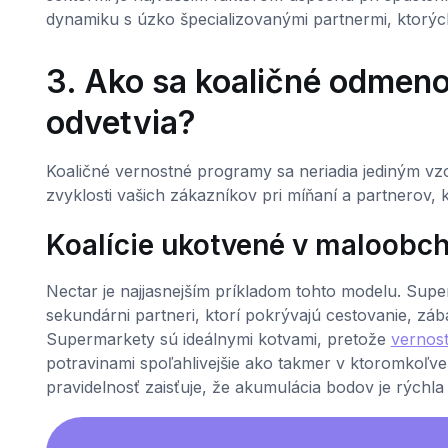
dynamiku s úzko špecializovanými partnermi, ktorých
3. Ako sa koaličné odmeno
odvetvia?
Koaličné vernostné programy sa neriadia jediným vzo
zvyklosti vašich zákazníkov pri míňaní a partnerov, kt
Koalície ukotvené v maloobc
Nectar je najjasnejším príkladom tohto modelu. Su
sekundárni partneri, ktorí pokrývajú cestovanie, zá
Supermarkety sú ideálnymi kotvami, pretože
vernost
potravinami spoľahlivejšie ako takmer v ktoromkoľve
pravidelnosť zaisťuje, že akumulácia bodov je rýchla