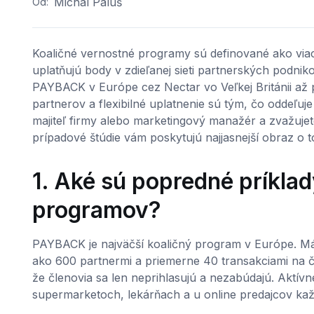
Michal Paluš
Od:
Koaličné vernostné programy sú definované ako via
uplatňujú body v zdieľanej sieti partnerských podni
PAYBACK v Európe cez Nectar vo Veľkej Británii až 
partnerov a flexibilné uplatnenie sú tým, čo oddeľuj
majiteľ firmy alebo marketingový manažér a zvažujete, 
prípadové štúdie vám poskytujú najjasnejší obraz o 
1. Aké sú popredné príkla
programov?
PAYBACK je najväčší koaličný program v Európe. 
ako 600 partnermi a priemerne 40 transakciami na čl
že členovia sa len neprihlasujú a nezabúdajú. Aktívn
supermarketoch, lekárňach a u online predajcov kaž