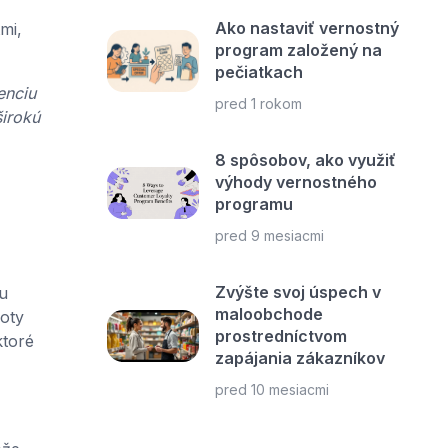
Ako nastaviť vernostný
mi,
program založený na
pečiatkach
enciu
pred 1 rokom
irokú
8 spôsobov, ako využiť
výhody vernostného
programu
pred 9 mesiacmi
Zvýšte svoj úspech v
u
maloobchode
oty
prostredníctvom
ktoré
zapájania zákazníkov
pred 10 mesiacmi