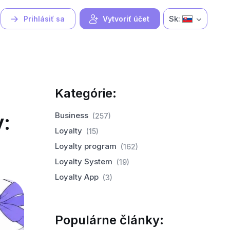
Sk:
Prihlásiť sa
Vytvoriť účet
Kategórie:
:
Business
(257)
Loyalty
(15)
Loyalty program
(162)
Loyalty System
(19)
Loyalty App
(3)
Populárne články: