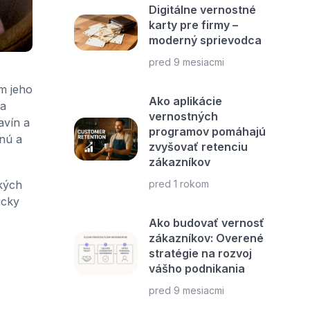
Digitálne vernostné
karty pre firmy –
moderný sprievodca
pred 9 mesiacmi
om jeho
Ako aplikácie
va
vernostných
avín a
programov pomáhajú
vnú a
zvyšovať retenciu
zákazníkov
pred 1 rokom
ských
icky
Ako budovať vernosť
zákazníkov: Overené
stratégie na rozvoj
vášho podnikania
pred 9 mesiacmi