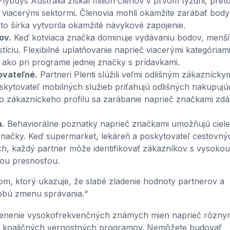
lybuys Australia získal milión členov v prvom týždni, pret
viacerými sektormi. Členovia mohli okamžite zarábať body
to šírka vytvorila okamžité návykové zapojenie.
ov.
Keď kotviaca značka dominuje vydávaniu bodov, menší
stíciu. Flexibilné uplatňovanie naprieč viacerými kategóriam
e ako pri programe jednej značky s prídavkami.
ovateľné.
Partneri Plenti slúžili veľmi odlišným zákaznícky
kytovateľ mobilných služieb priťahujú odlišných nakupujú
ho zákazníckeho profilu sa zarábanie naprieč značkami zdá
a.
Behaviorálne poznatky naprieč značkami umožňujú ciele
značky. Keď supermarket, lekáreň a poskytovateľ cestovný
h, každý partner môže identifikovať zákazníkov s vysokou
šou presnosťou.
om, ktorý ukazuje, že slabé zladenie hodnoty partnerov a
obú zmenu správania.“
členenie vysokofrekvenčných známych mien naprieč rôzny
ní koaličných vernostných programov. Nemôžete budovať