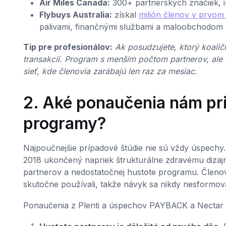
Air Miles Canada:
300+ partnerských značiek, in
Flybuys Australia:
získal
milión členov v prvom 
palivami, finančnými službami a maloobchodom
Tip pre profesionálov:
Ak posudzujete, ktorý koalič
transakcií. Program s menším počtom partnerov, al
sieť, kde členovia zarábajú len raz za mesiac.
2. Aké ponaučenia nám pr
programy?
Najpoučnejšie prípadové štúdie nie sú vždy úspechy.
2018 ukončený napriek štrukturálne zdravému dizaj
partnerov a nedostatočnej hustote programu. Členov
skutočne používali, takže návyk sa nikdy nesformova
Ponaučenia z Plenti a úspechov PAYBACK a Nectar po