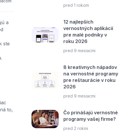
siacom
pred 1 rokom
12 najlepších
jú a
vernostných aplikácií
od
pre malé podniky v
roku 2026
k ste
pred 9 mesiacmi
.
8 kreatívnych nápadov
na vernostné programy
pre reštaurácie v roku
2026
pred 9 mesiacmi
iac
ná to,
Čo prinášajú vernostné
programy vašej firme?
pred 2 rokmi