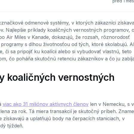
pred 1 me
cznačkové odmenové systémy, v ktorých zákazníci získava
kov. Najlepšie príklady koaličných vernostných programov, 
po Air Miles v Kanade, dokazujú, že rozsah, rôznorodosť
e programy s dlhou životnosťou od tých, ktoré skolabujú. A
či sa pripojiť ku koalícii alebo si vybudovať vlastnú, tieto
tom, čo poháňa skutočnú retenciu zákazníkov a čo ju zabíja
dy koaličných vernostných
Má
viac ako 31 miliónov aktívnych členov
len v Nemecku, s v
ena za rok. Tá miera transakcií je skutočný príbeh. Zname
e získavajú a uplatňujú body na čerpacích staniciach, v
dý týždeň.