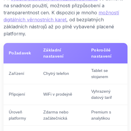
na snadnost použití, možnosti přizpůsobení a
transparentnost cen. K dispozici je mnoho
možností
digitálních věrnostních karet
, od bezplatných
základních nástrojů až po plně vybavené placené
platformy.
Základní
Pokročilé
Požadavek
nastavení
nastavení
Tablet se
Zařízení
Chytrý telefon
stojanem
Vyhrazený
Připojení
WiFi v prodejně
datový tarif
Úroveň
Zdarma nebo
Premium s
platformy
začátečnická
analytikou