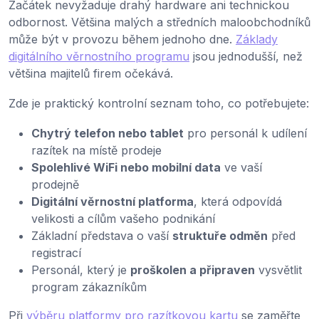
Začátek nevyžaduje drahý hardware ani technickou
odbornost. Většina malých a středních maloobchodníků
může být v provozu během jednoho dne.
Základy
digitálního věrnostního programu
jsou jednodušší, než
většina majitelů firem očekává.
Zde je praktický kontrolní seznam toho, co potřebujete:
Chytrý telefon nebo tablet
pro personál k udílení
razítek na místě prodeje
Spolehlivé WiFi nebo mobilní data
ve vaší
prodejně
Digitální věrnostní platforma
, která odpovídá
velikosti a cílům vašeho podnikání
Základní představa o vaší
struktuře odměn
před
registrací
Personál, který je
proškolen a připraven
vysvětlit
program zákazníkům
Při
výběru platformy pro razítkovou kartu
se zaměřte