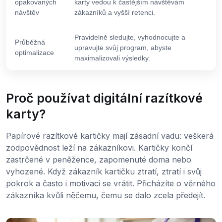
opakovaných
karty vedou k častějším návštěvám
návštěv
zákazníků a vyšší retenci.
Pravidelně sledujte, vyhodnocujte a
Průběžná
upravujte svůj program, abyste
optimalizace
maximalizovali výsledky.
Proč používat digitální razítkové
karty?
Papírové razítkové kartičky mají zásadní vadu: veškerá
zodpovědnost leží na zákazníkovi. Kartičky končí
zastrčené v peněžence, zapomenuté doma nebo
vyhozené. Když zákazník kartičku ztratí, ztratí i svůj
pokrok a často i motivaci se vrátit. Přicházíte o věrného
zákazníka kvůli něčemu, čemu se dalo zcela předejít.