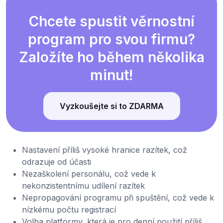
Chcete spustit věrnostní
program pro svou firmu?
Založíte ho během několika
minut!
Vyzkoušejte si to ZDARMA
Nastavení příliš vysoké hranice razítek, což
odrazuje od účasti
Nezaškolení personálu, což vede k
nekonzistentnímu udílení razítek
Nepropagování programu při spuštění, což vede k
nízkému počtu registrací
Volba platformy, která je pro denní použití příliš