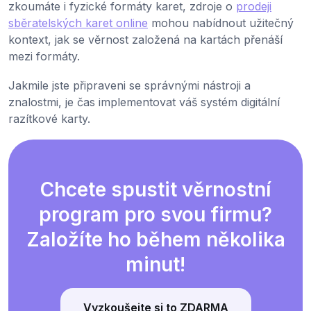
zkoumáte i fyzické formáty karet, zdroje o
prodeji
sběratelských karet online
mohou nabídnout užitečný
kontext, jak se věrnost založená na kartách přenáší
mezi formáty.
Jakmile jste připraveni se správnými nástroji a
znalostmi, je čas implementovat váš systém digitální
razítkové karty.
Chcete spustit věrnostní
program pro svou firmu?
Založíte ho během několika
minut!
Vyzkoušejte si to ZDARMA