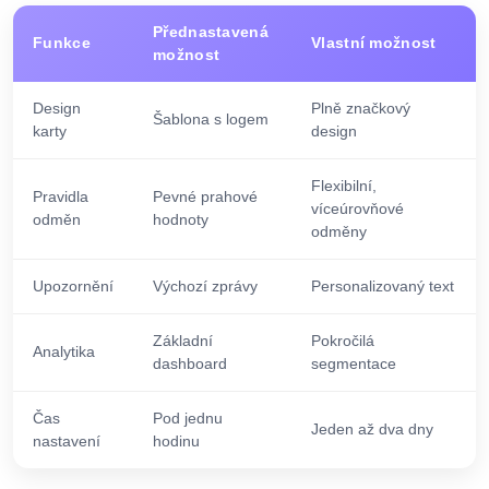
Přednastavená
Funkce
Vlastní možnost
možnost
Design
Plně značkový
Šablona s logem
karty
design
Flexibilní,
Pravidla
Pevné prahové
víceúrovňové
odměn
hodnoty
odměny
Upozornění
Výchozí zprávy
Personalizovaný text
Základní
Pokročilá
Analytika
dashboard
segmentace
Čas
Pod jednu
Jeden až dva dny
nastavení
hodinu