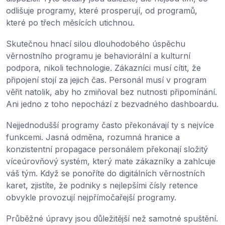
odlišuje programy, které prosperují, od programů,
které po třech měsících utichnou.
Skutečnou hnací silou dlouhodobého úspěchu
věrnostního programu je behaviorální a kulturní
podpora, nikoli technologie. Zákazníci musí cítit, že
připojení stojí za jejich čas. Personál musí v program
věřit natolik, aby ho zmiňoval bez nutnosti připomínání.
Ani jedno z toho nepochází z bezvadného dashboardu.
Nejjednodušší programy často překonávají ty s nejvíce
funkcemi. Jasná odměna, rozumná hranice a
konzistentní propagace personálem překonají složitý
víceúrovňový systém, který mate zákazníky a zahlcuje
váš tým. Když se ponoříte do digitálních věrnostních
karet, zjistíte, že podniky s nejlepšími čísly retence
obvykle provozují nejpřímočařejší programy.
Průběžné úpravy jsou důležitější než samotné spuštění.