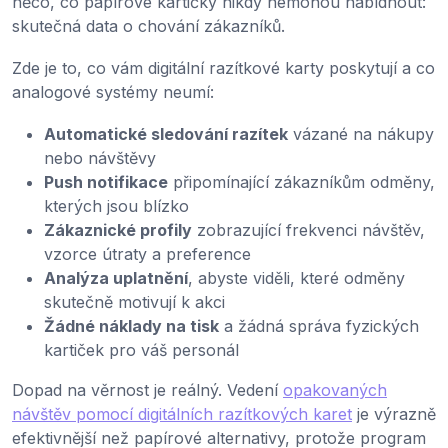
něco, co papírové kartičky nikdy nemohou nabídnout:
skutečná data o chování zákazníků.
Zde je to, co vám digitální razítkové karty poskytují a co
analogové systémy neumí:
Automatické sledování razítek
vázané na nákupy
nebo návštěvy
Push notifikace
připomínající zákazníkům odměny,
kterých jsou blízko
Zákaznické profily
zobrazující frekvenci návštěv,
vzorce útraty a preference
Analýza uplatnění
, abyste viděli, které odměny
skutečně motivují k akci
Žádné náklady na tisk
a žádná správa fyzických
kartiček pro váš personál
Dopad na věrnost je reálný. Vedení
opakovaných
návštěv pomocí digitálních razítkových karet
je výrazně
efektivnější než papírové alternativy, protože program