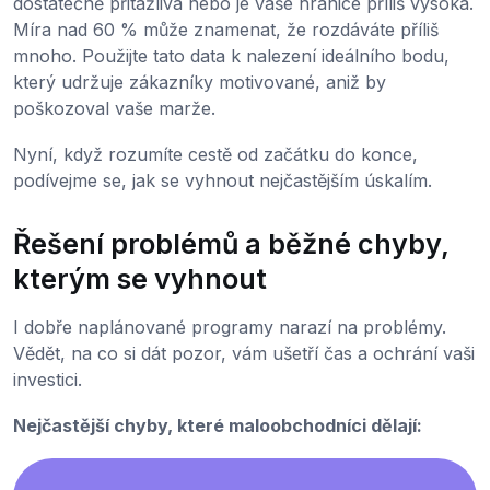
dostatečně přitažlivá nebo je vaše hranice příliš vysoká.
Míra nad 60 % může znamenat, že rozdáváte příliš
mnoho. Použijte tato data k nalezení ideálního bodu,
který udržuje zákazníky motivované, aniž by
poškozoval vaše marže.
Nyní, když rozumíte cestě od začátku do konce,
podívejme se, jak se vyhnout nejčastějším úskalím.
Řešení problémů a běžné chyby,
kterým se vyhnout
I dobře naplánované programy narazí na problémy.
Vědět, na co si dát pozor, vám ušetří čas a ochrání vaši
investici.
Nejčastější chyby, které maloobchodníci dělají: