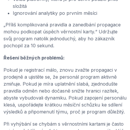
složitá
Ignorování analytiky po prvním měsíci
„Příliš komplikovaná pravidla a zanedbání propagace
mohou podkopat úspěch věrnostní karty.“ Udržujte
svůj program natolik jednoduchý, aby ho zákazník
pochopil za 10 sekund.
Řešení běžných problémů:
Pokud je registrací málo, znovu zvažte propagaci v
prodejně a ujistěte se, že personál program aktivně
zmiňuje. Pokud je míra uplatnění slabá, zjednodušte
pravidla odměn nebo dočasně snižte hranici razítek,
abyste vybudovali dynamiku. Pokud zapojení personálu
klesá, uspořádejte krátkou měsíční schůzku ke sdílení
výsledků a připomenutí týmu, proč je program důležitý.
Při vyhýbání se chybám s věrnostními kartami je často