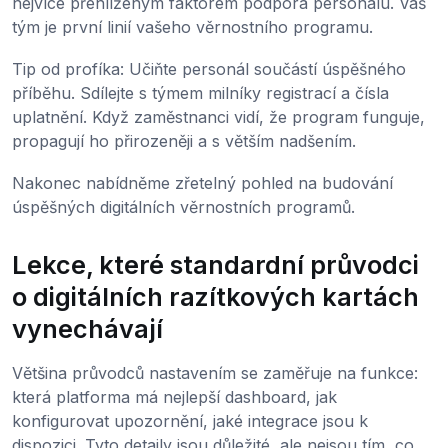
nejvíce přehlíženým faktorem podpora personálu. Váš
tým je první linií vašeho věrnostního programu.
Tip od profíka: Učiňte personál součástí úspěšného
příběhu. Sdílejte s týmem milníky registrací a čísla
uplatnění. Když zaměstnanci vidí, že program funguje,
propagují ho přirozeněji a s větším nadšením.
Nakonec nabídněme zřetelný pohled na budování
úspěšných digitálních věrnostních programů.
Lekce, které standardní průvodci
o digitálních razítkových kartách
vynechávají
Většina průvodců nastavením se zaměřuje na funkce:
která platforma má nejlepší dashboard, jak
konfigurovat upozornění, jaké integrace jsou k
dispozici. Tyto detaily jsou důležité, ale nejsou tím, co