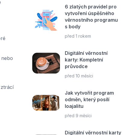
e
6 zlatých pravidel pro
vytvoření úspěšného
věrnostního programu
s body
před 1 rokem
eré
Digitální věrnostní
u nebo
karty: Kompletní
průvodce
před 10 měsíci
ztrácí
Jak vytvořit program
odměn, který posílí
loajalitu
před 9 měsíci
Digitální věrnostní karty