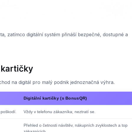
ata, zatímco digitální systém přináší bezpečné, dostupné a
 kartičky
echod na digitál pro malý podnik jednoznačná výhra.
Digitální kartičky (s BonusQR)
 poškodí.
Vždy v telefonu zákazníka; neztratí se.
Přehled o četnosti návštěv, nákupních zvyklostech a top
zákaznících.