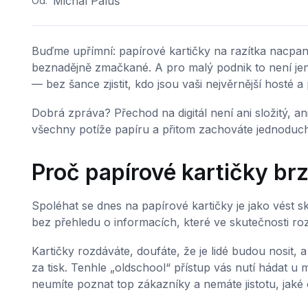
Michal Paluš
Od:
Buďme upřímní: papírové kartičky na razítka nacpa
beznadějně zmačkané. A pro malý podnik to není jen
— bez šance zjistit, kdo jsou vaši nejvěrnější hosté a
Dobrá zpráva? Přechod na digitál není ani složitý, an
všechny potíže papíru a přitom zachováte jednoduchý 
Proč papírové kartičky brz
Spoléhat se dnes na papírové kartičky je jako vést s
bez přehledu o informacích, které ve skutečnosti roz
Kartičky rozdáváte, doufáte, že je lidé budou nosit, a 
za tisk. Tenhle „oldschool“ přístup vás nutí hádat u m
neumíte poznat top zákazníky a nemáte jistotu, jaké