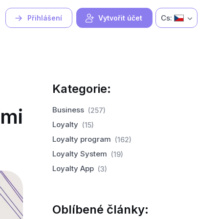
Cs:
Přihlášení
Vytvořit účet
Kategorie:
ími
Business
(257)
Loyalty
(15)
Loyalty program
(162)
Loyalty System
(19)
Loyalty App
(3)
Oblíbené články: