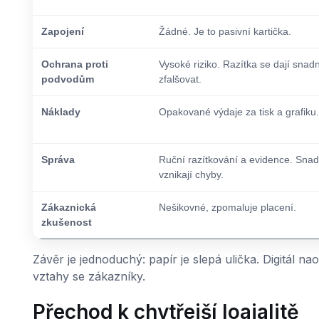
Zapojení
Žádné. Je to pasivní kartička.
Ochrana proti
Vysoké riziko. Razítka se dají snad
podvodům
zfalšovat.
Náklady
Opakované výdaje za tisk a grafiku.
Správa
Ruční razítkování a evidence. Sna
vznikají chyby.
Zákaznická
Nešikovné, zpomaluje placení.
zkušenost
Závěr je jednoduchý: papír je slepá ulička. Digitál 
vztahy se zákazníky.
Přechod k chytřejší loajalitě