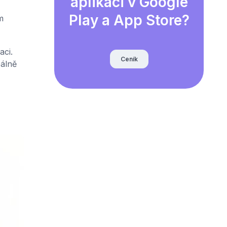
aplikaci v Google
Play a App Store?
m
aci.
Ceník
eálně