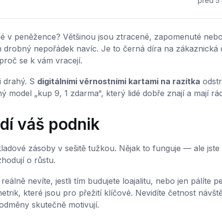
před 5 
né v peněžence? Většinou jsou ztracené, zapomenuté neb
 drobný nepořádek navíc. Je to černá díra na zákaznická 
 proč se k vám vracejí.
i drahý. S
digitálními věrnostními kartami na razítka
odstr
model „kup 9, 1 zdarma“, který lidé dobře znají a mají rád
dí váš podnik
kladové zásoby v sešitě tužkou. Nějak to funguje — ale jste
hodují o růstu.
reálně nevíte, jestli tím budujete loajalitu, nebo jen pálíte p
etrik, které jsou pro přežití klíčové. Nevidíte četnost návště
 odměny skutečně motivují.