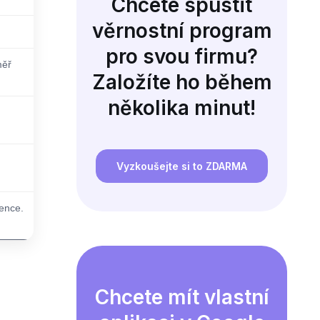
Chcete spustit
věrnostní program
pro svou firmu?
měř
Založíte ho během
několika minut!
Vyzkoušejte si to ZDARMA
ence.
Chcete mít vlastní