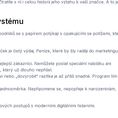
ratíte s ní i celou historii jeho vztahu k vaší značce. A to j
systému
podniků se s papírem potýkají s opakujícími se potížemi, kt
iček je čistý výdaj. Peníze, které by šly raději do marketing
ejlepší zákazníci. Nemůžete poslat speciální nabídku ani
 který už dlouho nepřišel.
 nebo „dovyrobit“ razítka je až příliš snadné. Program tím 
e jednosměrka. Nepřipomene se, nepopřeje k narozeninám,
rových postupů s moderními digitálními řešeními.