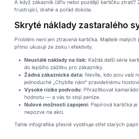
A když zákazník (dřív nebo později) kartičku ztratí? Zt
frustrující, drahé a pořád dokola.
Skryté náklady zastaralého 
Problém není jen ztracená kartička. Majitelé malých 
přímo ukusují ze zisku i efektivity.
Neustálé náklady na tisk:
Každá další série kart
do lepšího zážitku pro zákazníky.
Žádná zákaznická data:
Nevíte, kdo jsou vaši n
jednoduché „Chybíte nám“ pravidelnému hostovi,
Vysoké riziko podvodu:
Přirazítkovat kamarádovi
hodnotu — a vás to stojí peníze.
Nulové možnosti zapojení:
Papírová kartička j
nepozve na akci.
Tahle infografika přesně vystihuje střet starých papí