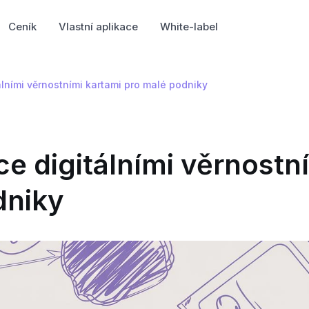
Ceník
Vlastní aplikace
White-label
ními věrnostními kartami pro malé podniky
 digitálními věrnostn
dniky