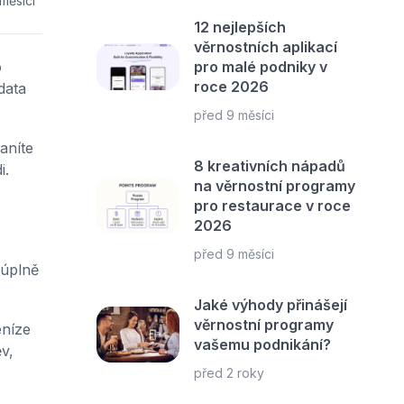
měsíci
12 nejlepších
věrnostních aplikací
o
pro malé podniky v
roce 2026
data
před 9 měsíci
aníte
8 kreativních nápadů
i.
na věrnostní programy
pro restaurace v roce
2026
před 9 měsíci
 úplně
Jaké výhody přinášejí
věrnostní programy
eníze
vašemu podnikání?
v,
před 2 roky