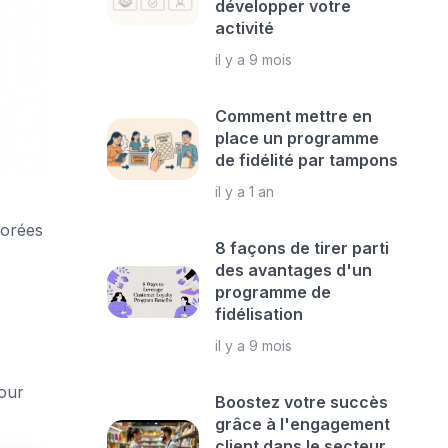
développer votre
activité
il y a 9 mois
Comment mettre en
place un programme
de fidélité par tampons
il y a 1 an
forées
8 façons de tirer parti
des avantages d'un
programme de
fidélisation
il y a 9 mois
our
Boostez votre succès
grâce à l'engagement
client dans le secteur