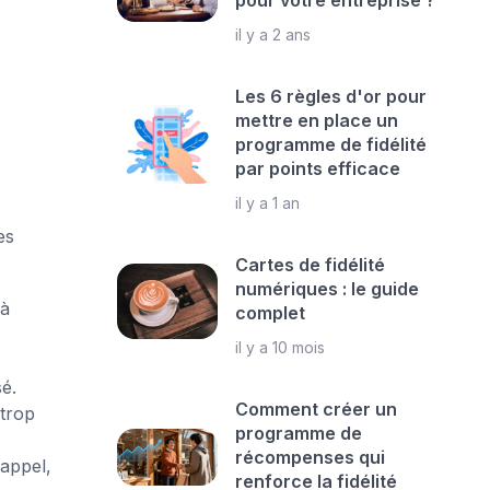
pour votre entreprise ?
il y a 2 ans
.
Les 6 règles d'or pour
mettre en place un
programme de fidélité
par points efficace
il y a 1 an
es
Cartes de fidélité
numériques : le guide
 à
complet
il y a 10 mois
é.
Comment créer un
trop
programme de
récompenses qui
rappel,
renforce la fidélité