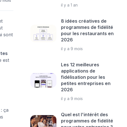
 5 mois
il y a 1 an
nt
8 idées créatives de
programmes de fidélité
st
pour les restaurants en
i sont
2026
il y a 9 mois
rtes
e est
Les 12 meilleures
applications de
fidélisation pour les
petites entreprises en
2026
il y a 9 mois
: ça
Quel est l'intérêt des
ns
programmes de fidélité