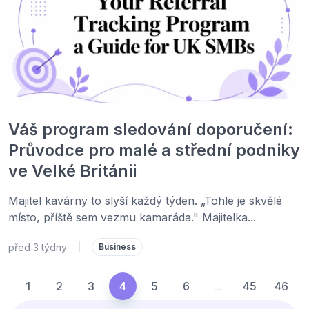
Váš program sledování doporučení:
Průvodce pro malé a střední podniky
ve Velké Británii
Majitel kavárny to slyší každý týden. „Tohle je skvělé
místo, příště sem vezmu kamaráda." Majitelka...
před 3 týdny
|
Business
1
2
3
4
5
6
...
45
46