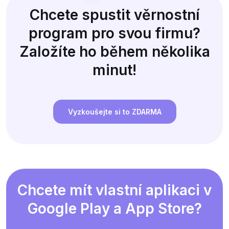
Chcete spustit věrnostní
program pro svou firmu?
Založíte ho během několika
minut!
Vyzkoušejte si to ZDARMA
Chcete mít vlastní aplikaci v
Google Play a App Store?