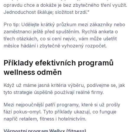
opravdu chce a dokáže je bez zbytečného tření využít.
Jednoduchost škáluje; složitost brzdí.”
Pro tip: Udělejte krátký průzkum mezi zákazníky nebo
zaměstnanci ještě před spuštěním. Rychlá anketa o
třech otázkách, co si cení nejvíc, vám může ušetřit
měsíce hádání i zbytečně vyhozený rozpočet.
Příklady efektivních programů
wellness odměn
Když už máme jasná kritéria výběru, podívejme se, jak
tyto strategie úspěšně používají reálné firmy.
Mezi nejpoučnější patří programy, které si už prošly
fází pokus–omyl. Tyto příklady ukazují, co funguje
napříč retailem, fitness i hotelnictvím.
Věrnostní program Wellyx (fitness)