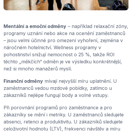
Mentální a emoční odměny
– například relaxační zóny,
programy uznání nebo akce na ocenění zaměstnanců
– jsou velmi účinné pro omezení vyhoření, zejména v
náročném hotelnictví. Wellness programy v
pohostinství snižují nemocnost o 25 %, takže ROI
těchto „měkčích“ odměn je ve výsledku konkrétnější,
než si mnoho manažerů myslí.
Finanční odměny
mívají nejvyšší míru uplatnění. U
zaměstnanců vedou mzdové pobídky, zatímco u
zákazníků nejlépe fungují body a volné vstupy.
Při porovnání programů pro zaměstnance a pro
zákazníky se mění i metriky. U zaměstnanců sledujete
absenci, retenci a produktivitu. U zákazníků sledujete
celoživotní hodnotu (LTV), frekvenci návštěv a míru