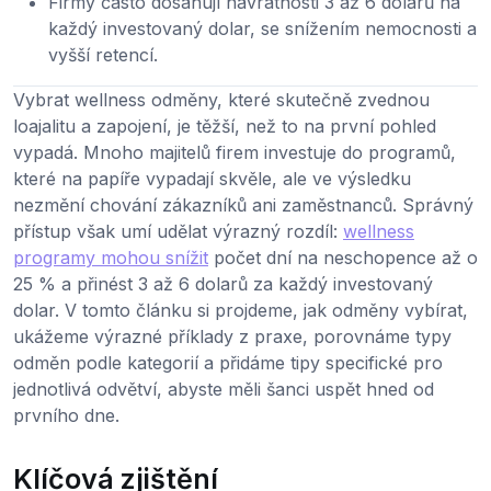
Firmy často dosahují návratnosti 3 až 6 dolarů na
každý investovaný dolar, se snížením nemocnosti a
vyšší retencí.
Vybrat wellness odměny, které skutečně zvednou
loajalitu a zapojení, je těžší, než to na první pohled
vypadá. Mnoho majitelů firem investuje do programů,
které na papíře vypadají skvěle, ale ve výsledku
nezmění chování zákazníků ani zaměstnanců. Správný
přístup však umí udělat výrazný rozdíl:
wellness
programy mohou snížit
počet dní na neschopence až o
25 % a přinést 3 až 6 dolarů za každý investovaný
dolar. V tomto článku si projdeme, jak odměny vybírat,
ukážeme výrazné příklady z praxe, porovnáme typy
odměn podle kategorií a přidáme tipy specifické pro
jednotlivá odvětví, abyste měli šanci uspět hned od
prvního dne.
Klíčová zjištění