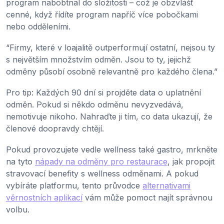
program nabobtnal do složitosti – což je obzvlášť
cenné, když řídíte program napříč více pobočkami
nebo odděleními.
“Firmy, které v loajalitě outperformují ostatní, nejsou ty
s největším množstvím odměn. Jsou to ty, jejichž
odměny působí osobně relevantně pro každého člena.”
Pro tip: Každých 90 dní si projděte data o uplatnění
odměn. Pokud si někdo odměnu nevyzvedává,
nemotivuje nikoho. Nahraďte ji tím, co data ukazují, že
členové doopravdy chtějí.
Pokud provozujete vedle wellness také gastro, mrkněte
na tyto
nápady na odměny pro restaurace
, jak propojit
stravovací benefity s wellness odměnami. A pokud
vybíráte platformu, tento průvodce
alternativami
věrnostních aplikací
vám může pomoct najít správnou
volbu.