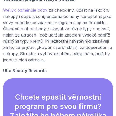
Wellyx odměňuje body
za check-iny, účast na lekcích,
nákupy i doporučení, přičemž odměny lze uplatnit jako
slevy nebo lekce zdarma. Program stojí na flexibilitě.
Členové mohou body získávat za různé typy chování,
nejen za utrácení, což udržuje zapojení vysoké napříč
různými typy klientů. Příležitostní návštěvníci získávají
za to, že přijdou. „Power users“ sbírají za doporučení a
nákupy. Struktura vyhovuje oběma skupinám, aniž by
jednu z nich odradila.
Ulta Beauty Rewards
Chcete spustit věrnostní
program pro svou firmu?
Založíte ho během několika