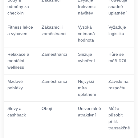
Body a
Zákazníci
Zvyšuje
Potřebuje
odměny za
frekvenci
snadné
check-in
návštěv
uplatnění
Fitness lekce
Zákazníci i
Vysoká
Vyžaduje
a vybavení
zaměstnanci
vnímaná
logistiku
hodnota
Relaxace a
Zaměstnanci
Snižuje
Hůře se
mentální
vyhoření
měří ROI
wellness
Mzdové
Zaměstnanci
Nejvyšší
Závislé na
pobídky
míra
rozpočtu
uplatnění
Slevy a
Obojí
Univerzálně
Může
cashback
atraktivní
působit
příliš
transakčně