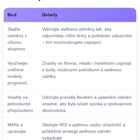
Bod
Detaily
Slaďte
Vybírejte wellness odměny tak, aby
odměny s
odpovídaly cílům firmy a potřebám zákazníků
cílovou
– tím maximalizujete zapojení.
skupinou
Využívejte
Značky ve fitness, retailu i hotelnictví uspívají
ověřené
s body, mzdovými pobídkami a wellness
modely
zážitky.
programů
Vsaďte na
Udržujte pravidla flexibilní a uplatnění odměn
jednoduché
snadné, aby byla účast vysoká a spokojenost
přizpůsobení
dlouhodobá.
Měřte a
Sledujte ROI a zpětnou vazbu účastníků a
upravujte
průběžně strategii wellness odměn
vylepšujte.