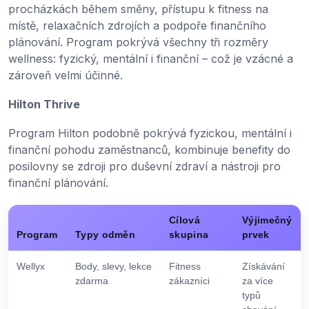
procházkách během směny, přístupu k fitness na
místě, relaxačních zdrojích a podpoře finančního
plánování. Program pokrývá všechny tři rozměry
wellness: fyzický, mentální i finanční – což je vzácné a
zároveň velmi účinné.
Hilton Thrive
Program Hilton podobně pokrývá fyzickou, mentální i
finanční pohodu zaměstnanců, kombinuje benefity do
posilovny se zdroji pro duševní zdraví a nástroji pro
finanční plánování.
Cílová
Výjimečný
Program
Typy odměn
skupina
prvek
Wellyx
Body, slevy, lekce
Fitness
Získávání
zdarma
zákazníci
za více
typů