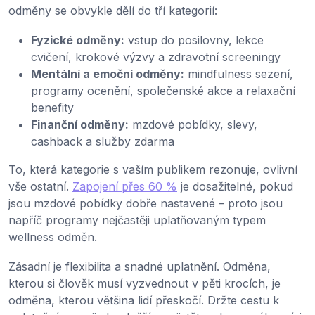
odměny se obvykle dělí do tří kategorií:
Fyzické odměny:
vstup do posilovny, lekce
cvičení, krokové výzvy a zdravotní screeningy
Mentální a emoční odměny:
mindfulness sezení,
programy ocenění, společenské akce a relaxační
benefity
Finanční odměny:
mzdové pobídky, slevy,
cashback a služby zdarma
To, která kategorie s vaším publikem rezonuje, ovlivní
vše ostatní.
Zapojení přes 60 %
je dosažitelné, pokud
jsou mzdové pobídky dobře nastavené – proto jsou
napříč programy nejčastěji uplatňovaným typem
wellness odměn.
Zásadní je flexibilita a snadné uplatnění. Odměna,
kterou si člověk musí vyzvednout v pěti krocích, je
odměna, kterou většina lidí přeskočí. Držte cestu k