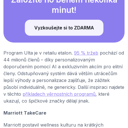
minut!
Vyzkoušejte si to ZDARMA
Program Ulta je v retailu etalon.
95 % tržeb
pochází od
44 milionů členů – díky personalizovaným
doporučením pomocí AI a exkluzivním akcím pro elitní
členy. Odstupňovaný systém dává větším utrácečům
lepší výhody a personalizace zajišťuje, že zážitek
působí individuálně, ne genericky. Další inspiraci najdete
v těchto
příkladech věrnostních programů
, které
ukazují, co špičkové značky dělají jinak.
Marriott TakeCare
Marriott postavil wellness kulturu na krátkých