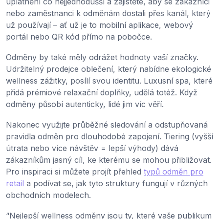
uplatnění co nejjednodušší a zajistěte, aby se zákazníci
nebo zaměstnanci k odměnám dostali přes kanál, který
už používají – ať už je to mobilní aplikace, webový
portál nebo QR kód přímo na pobočce.
Odměny by také měly odrážet hodnoty vaší značky.
Udržitelný prodejce oblečení, který nabídne ekologické
wellness zážitky, posílí svou identitu. Luxusní spa, které
přidá prémiové relaxační doplňky, udělá totéž. Když
odměny působí autenticky, lidé jim víc věří.
Nakonec využijte průběžné sledování a odstupňovaná
pravidla odměn pro dlouhodobé zapojení. Tiering (vyšší
útrata nebo více návštěv = lepší výhody) dává
zákazníkům jasný cíl, ke kterému se mohou přibližovat.
Pro inspiraci si můžete projít přehled
typů odměn pro
retail
a podívat se, jak tyto struktury fungují v různých
obchodních modelech.
“Nejlepší wellness odměny jsou ty, které vaše publikum