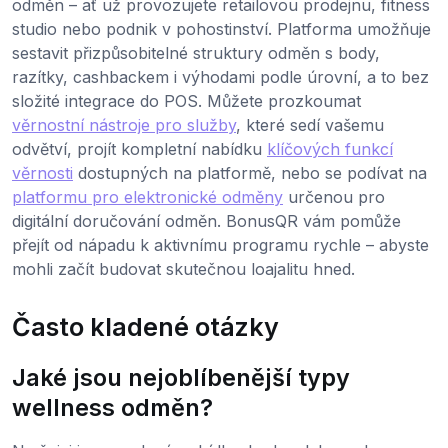
odměn – ať už provozujete retailovou prodejnu, fitness
studio nebo podnik v pohostinství. Platforma umožňuje
sestavit přizpůsobitelné struktury odměn s body,
razítky, cashbackem i výhodami podle úrovní, a to bez
složité integrace do POS. Můžete prozkoumat
věrnostní nástroje pro služby
, které sedí vašemu
odvětví, projít kompletní nabídku
klíčových funkcí
věrnosti
dostupných na platformě, nebo se podívat na
platformu pro elektronické odměny
určenou pro
digitální doručování odměn. BonusQR vám pomůže
přejít od nápadu k aktivnímu programu rychle – abyste
mohli začít budovat skutečnou loajalitu hned.
Často kladené otázky
Jaké jsou nejoblíbenější typy
wellness odměn?