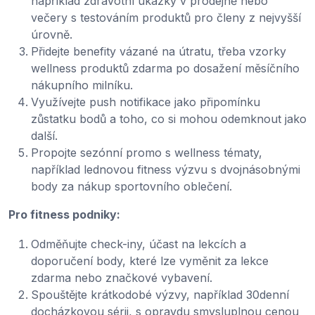
například zdravotní ukázky v prodejně nebo
večery s testováním produktů pro členy z nejvyšší
úrovně.
Přidejte benefity vázané na útratu, třeba vzorky
wellness produktů zdarma po dosažení měsíčního
nákupního milníku.
Využívejte push notifikace jako připomínku
zůstatku bodů a toho, co si mohou odemknout jako
další.
Propojte sezónní promo s wellness tématy,
například lednovou fitness výzvu s dvojnásobnými
body za nákup sportovního oblečení.
Pro fitness podniky:
Odměňujte check-iny, účast na lekcích a
doporučení body, které lze vyměnit za lekce
zdarma nebo značkové vybavení.
Spouštějte krátkodobé výzvy, například 30denní
docházkovou sérii, s opravdu smysluplnou cenou