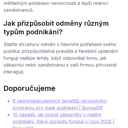
měřitelným poklesem nemocnosti a lepší retencí
zaměstnanců.
Jak přizpůsobit odměny různým
typům podnikání?
Slaďte strukturu odměn s hlavními potřebami svého
publika: přizpůsobitelná pravidla a flexibilní uplatnění
fungují nejlépe tehdy, když odpovídají tomu, jak
zákazníci nebo zaměstnanci s vaší firmou přirozeně
interagují.
Doporučujeme
8 nepřehlédnutelných benefitů věrnostního
programu pro malé podnikání | BonusQR
10 nápadů, jak ocenit zákazníky v malém
podnikání, které opravdu fungují v roce 2026 |