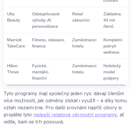
chování
Ulta
Odstupňované
Retail
Základna
Beauty
výhody, AI
zákazníci
44 mil.
personalizace
členů
Marriott
Fitness, relaxace,
Zaměstnanci
Kompletní
TakeCare
finance
hotelu
pokrytí
wellness
Hilton
Fyzické,
Zaměstnanci
Holistický
Thrive
mentální,
hotelu
model
finanční
podpory
Tyto programy mají společný jeden rys: dávají členům
více možností, jak odměny získat i využít – a díky tomu
vztah nezamrzne. Pro další srovnání napříč obory si
projděte tyto
nejlepší retailové věrnostní programy
, ať
vidíte, kam se trh posouvá.