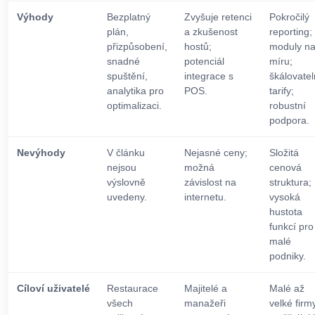
Výhody
Bezplatný
Zvyšuje retenci
Pokročilý
plán,
a zkušenost
reporting;
přizpůsobení,
hostů;
moduly n
snadné
potenciál
míru;
spuštění,
integrace s
škálovate
analytika pro
POS.
tarify;
optimalizaci.
robustní
podpora.
Nevýhody
V článku
Nejasné ceny;
Složitá
nejsou
možná
cenová
výslovně
závislost na
struktura;
uvedeny.
internetu.
vysoká
hustota
funkcí pro
malé
podniky.
Cíloví uživatelé
Restaurace
Majitelé a
Malé až
všech
manažeři
velké firm