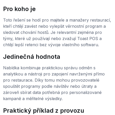
Pro koho je
Toto řešení se hodí pro majitele a manažery restaurací,
kteří chtějí zavést nebo vylepšit věrnostní program a
sledovat chování hostů. Je relevantní zejména pro
týmy, které už používají nebo zvažují Toast POS a
chtějí lepší retenci bez vývoje vlastního softwaru.
Jedinečná hodnota
Nabídka kombinuje praktickou správu odměn s
analytikou a nástroji pro zapojení navrženými přímo
pro restaurace. Díky tomu mohou provozovatelé
spouštět programy podle návštěv nebo útraty a
zároveň sbírat data potřebná pro personalizované
kampaně a měřitelné výsledky.
Praktický příklad z provozu