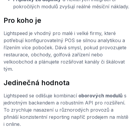
pokročilých modulů zvyšují reálné měsíční náklady.
Pro koho je
Lightspeed je vhodný pro malé i velké firmy, které
potřebují konfigurovatelný POS se silnou analytikou a
řízením více poboček. Dává smysl, pokud provozujete
restaurace, obchody, golfová zařízení nebo
velkoobchod a plánujete rozšiřovat kanály či škálovat
tým.
Jedinečná hodnota
Lightspeed se odlišuje kombinací
oborových modulů
s
jednotným backendem a robustním API pro rozšíření.
To zrychluje nasazení u různorodých provozů a
přináší konzistentní reporting napříč prodejem na místě
i online.