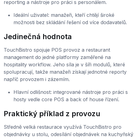
reporting a nástroje pro práci s personálem.
Ideální uživatel: manažeři, kteří chtějí široké
možnosti bez skládání řešení od více dodavatelů.
Jedinečná hodnota
TouchBistro spojuje POS provoz a restaurant
management do jedné platformy zaměřené na
hospitality workflow. Jeho síla je v šíři modulů, které
spolupracují, takže manažeři získají jednotné reporty
napříč provozem i zázemím.
Hlavní odlišnost: integrované nástroje pro práci s
hosty vedle core POS a back of house řízení.
Praktický příklad z provozu
Středně velká restaurace využívá TouchBistro pro
objednávky u stolu, odesílání objednávek na kuchyňský