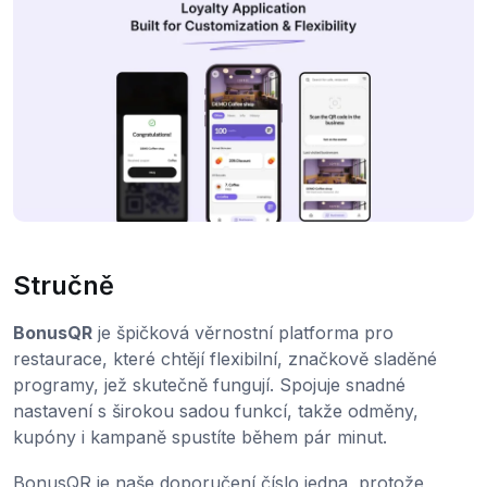
Stručně
BonusQR
je špičková věrnostní platforma pro
restaurace, které chtějí flexibilní, značkově sladěné
programy, jež skutečně fungují. Spojuje snadné
nastavení s širokou sadou funkcí, takže odměny,
kupóny i kampaně spustíte během pár minut.
BonusQR je naše doporučení číslo jedna, protože