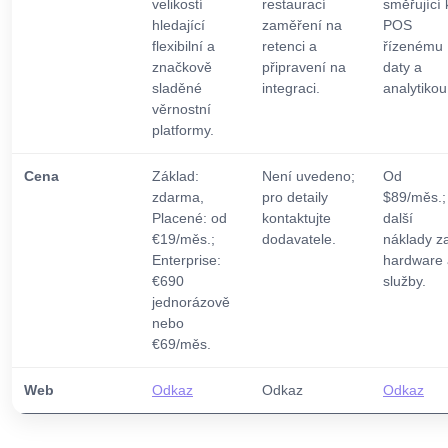
velikostí
restaurací
směřující 
hledající
zaměření na
POS
flexibilní a
retenci a
řízenému
značkově
připravení na
daty a
sladěné
integraci.
analytikou
věrnostní
platformy.
Cena
Základ:
Není uvedeno;
Od
zdarma,
pro detaily
$89/měs.;
Placené: od
kontaktujte
další
€19/měs.;
dodavatele.
náklady z
Enterprise:
hardware 
€690
služby.
jednorázově
nebo
€69/měs.
Web
Odkaz
Odkaz
Odkaz