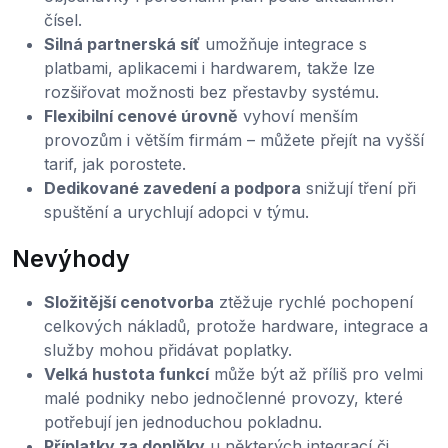
čísel.
Silná partnerská síť
umožňuje integrace s
platbami, aplikacemi i hardwarem, takže lze
rozšiřovat možnosti bez přestavby systému.
Flexibilní cenové úrovně
vyhoví menším
provozům i větším firmám – můžete přejít na vyšší
tarif, jak porostete.
Dedikované zavedení a podpora
snižují tření při
spuštění a urychlují adopci v týmu.
Nevýhody
Složitější cenotvorba
ztěžuje rychlé pochopení
celkových nákladů, protože hardware, integrace a
služby mohou přidávat poplatky.
Velká hustota funkcí
může být až příliš pro velmi
malé podniky nebo jednočlenné provozy, které
potřebují jen jednoduchou pokladnu.
Příplatky za doplňky
u některých integrací či