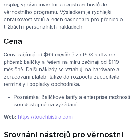
displej, správu inventur a registraci hostů do
věrnostního programu. Výsledkem je rychlejší
obrátkovost stolů a jeden dashboard pro přehled o
tržbách i personálních nákladech.
Cena
Ceny začínají od $69 měsíčně za POS software,
přičemž balíčky a řešení na míru začínají od $119
měsíčně. Další náklady se vztahují na hardware a
zpracování plateb, takže do rozpočtu započítejte
terminály i poplatky obchodníka.
Poznámka: Balíčkové tarify a enterprise možnosti
jsou dostupné na vyžádání.
Web:
https://touchbistro.com
Srovnání nástrojů pro věrnostní