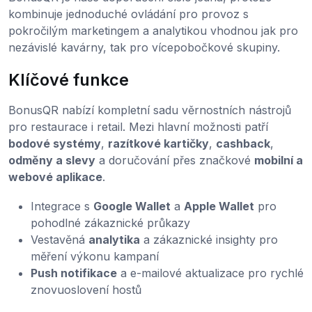
kombinuje jednoduché ovládání pro provoz s
pokročilým marketingem a analytikou vhodnou jak pro
nezávislé kavárny, tak pro vícepobočkové skupiny.
Klíčové funkce
BonusQR nabízí kompletní sadu věrnostních nástrojů
pro restaurace i retail. Mezi hlavní možnosti patří
bodové systémy
,
razítkové kartičky
,
cashback
,
odměny a slevy
a doručování přes značkové
mobilní a
webové aplikace
.
Integrace s
Google Wallet
a
Apple Wallet
pro
pohodlné zákaznické průkazy
Vestavěná
analytika
a zákaznické insighty pro
měření výkonu kampaní
Push notifikace
a e-mailové aktualizace pro rychlé
znovuoslovení hostů