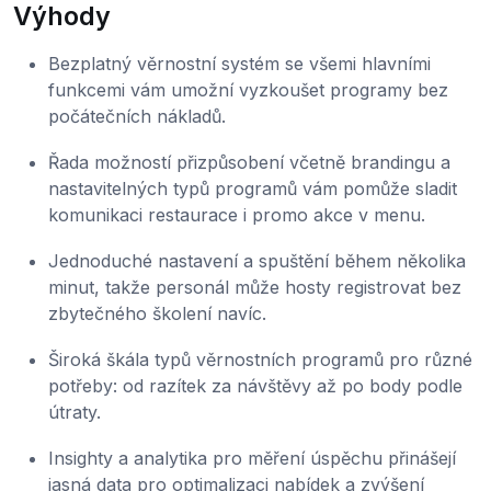
Výhody
Bezplatný věrnostní systém se všemi hlavními
funkcemi vám umožní vyzkoušet programy bez
počátečních nákladů.
Řada možností přizpůsobení včetně brandingu a
nastavitelných typů programů vám pomůže sladit
komunikaci restaurace i promo akce v menu.
Jednoduché nastavení a spuštění během několika
minut, takže personál může hosty registrovat bez
zbytečného školení navíc.
Široká škála typů věrnostních programů pro různé
potřeby: od razítek za návštěvy až po body podle
útraty.
Insighty a analytika pro měření úspěchu přinášejí
jasná data pro optimalizaci nabídek a zvýšení