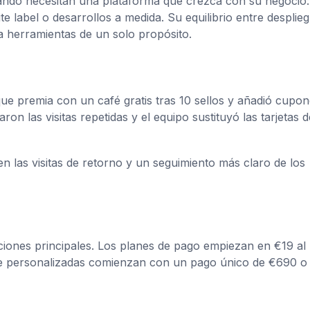
ndo necesitan una plataforma que crezca con su negocio:
te label o desarrollos a medida. Su equilibrio entre desplie
a herramientas de un solo propósito.
l que premia con un café gratis tras 10 sellos y añadió cupo
 las visitas repetidas y el equipo sustituyó las tarjetas d
 las visitas de retorno y un seguimiento más claro de los
ciones principales. Los planes de pago empiezan en €19 al
ise personalizadas comienzan con un pago único de €690 o