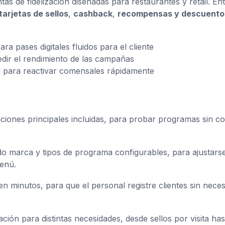
 de fidelización diseñadas para restaurantes y retail. Ent
tarjetas de sellos
,
cashback
,
recompensas y descuento
ara pases digitales fluidos para el cliente
edir el rendimiento de las campañas
l para reactivar comensales rápidamente
unciones principales incluidas, para probar programas sin co
do marca y tipos de programa configurables, para ajustarse
menú.
n minutos, para que el personal registre clientes sin neces
ción para distintas necesidades, desde sellos por visita has