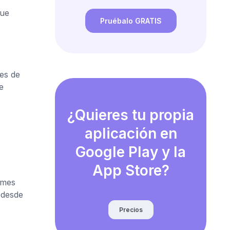
gue
Pruébalo GRATIS
nes de
e
¿Quieres tu propia
aplicación en
Google Play y la
App Store?
 mes
 desde
Precios