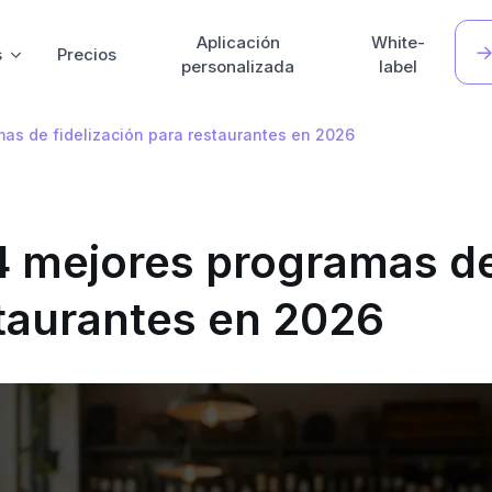
Aplicación
White-
s
Precios
personalizada
label
as de fidelización para restaurantes en 2026
4 mejores programas d
staurantes en 2026