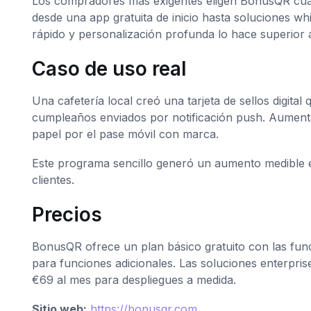
Los compradores más exigentes eligen BonusQR cua
desde una app gratuita de inicio hasta soluciones whi
rápido y personalización profunda lo hace superior 
Caso de uso real
Una cafetería local creó una tarjeta de sellos digita
cumpleaños enviados por notificación push. Aumentaron
papel por el pase móvil con marca.
Este programa sencillo generó un aumento medible en
clientes.
Precios
BonusQR ofrece un plan básico gratuito con las fun
para funciones adicionales. Las soluciones enterpr
€69 al mes para despliegues a medida.
Sitio web:
https://bonusqr.com