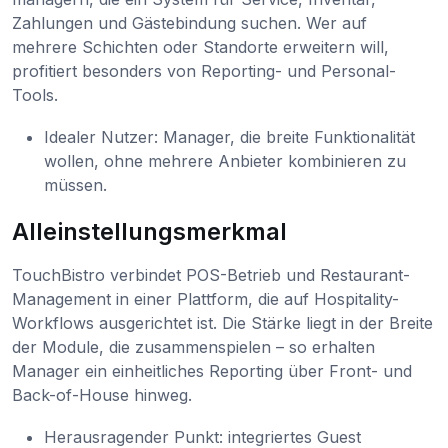
Zahlungen und Gästebindung suchen. Wer auf
mehrere Schichten oder Standorte erweitern will,
profitiert besonders von Reporting- und Personal-
Tools.
Idealer Nutzer: Manager, die breite Funktionalität
wollen, ohne mehrere Anbieter kombinieren zu
müssen.
Alleinstellungsmerkmal
TouchBistro verbindet POS-Betrieb und Restaurant-
Management in einer Plattform, die auf Hospitality-
Workflows ausgerichtet ist. Die Stärke liegt in der Breite
der Module, die zusammenspielen – so erhalten
Manager ein einheitliches Reporting über Front- und
Back-of-House hinweg.
Herausragender Punkt: integriertes Guest