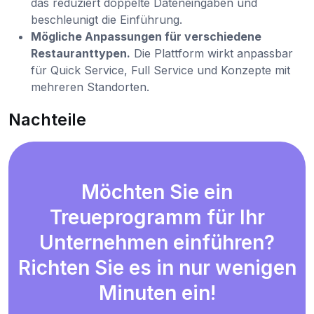
das reduziert doppelte Dateneingaben und
beschleunigt die Einführung.
Mögliche Anpassungen für verschiedene
Restauranttypen.
Die Plattform wirkt anpassbar
für Quick Service, Full Service und Konzepte mit
mehreren Standorten.
Nachteile
Möchten Sie ein
Treueprogramm für Ihr
Unternehmen einführen?
Richten Sie es in nur wenigen
Minuten ein!