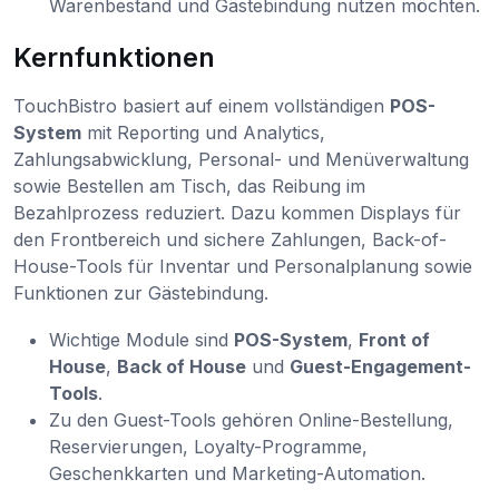
Warenbestand und Gästebindung nutzen möchten.
Kernfunktionen
TouchBistro basiert auf einem vollständigen
POS-
System
mit Reporting und Analytics,
Zahlungsabwicklung, Personal- und Menüverwaltung
sowie Bestellen am Tisch, das Reibung im
Bezahlprozess reduziert. Dazu kommen Displays für
den Frontbereich und sichere Zahlungen, Back-of-
House-Tools für Inventar und Personalplanung sowie
Funktionen zur Gästebindung.
Wichtige Module sind
POS-System
,
Front of
House
,
Back of House
und
Guest-Engagement-
Tools
.
Zu den Guest-Tools gehören Online-Bestellung,
Reservierungen, Loyalty-Programme,
Geschenkkarten und Marketing-Automation.