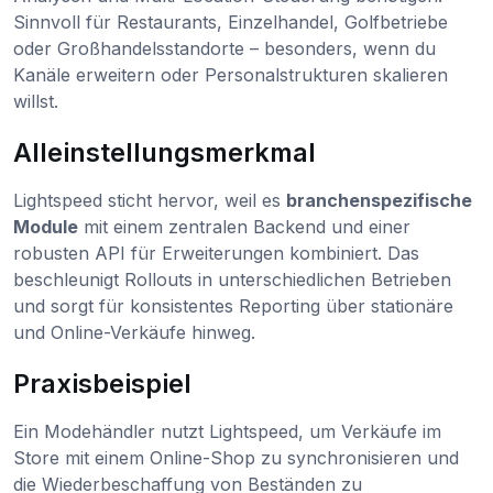
Sinnvoll für Restaurants, Einzelhandel, Golfbetriebe
oder Großhandelsstandorte – besonders, wenn du
Kanäle erweitern oder Personalstrukturen skalieren
willst.
Alleinstellungsmerkmal
Lightspeed sticht hervor, weil es
branchenspezifische
Module
mit einem zentralen Backend und einer
robusten API für Erweiterungen kombiniert. Das
beschleunigt Rollouts in unterschiedlichen Betrieben
und sorgt für konsistentes Reporting über stationäre
und Online-Verkäufe hinweg.
Praxisbeispiel
Ein Modehändler nutzt Lightspeed, um Verkäufe im
Store mit einem Online-Shop zu synchronisieren und
die Wiederbeschaffung von Beständen zu