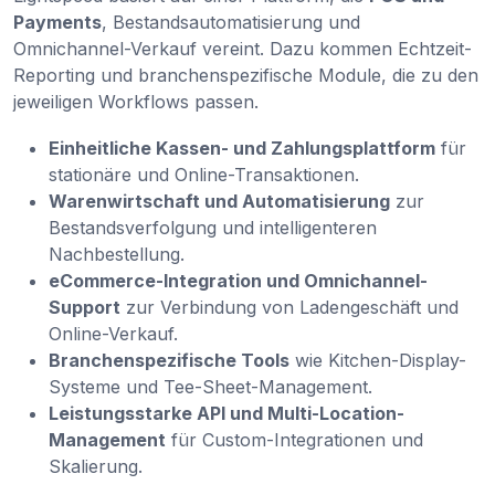
Payments
, Bestandsautomatisierung und
Omnichannel-Verkauf vereint. Dazu kommen Echtzeit-
Reporting und branchenspezifische Module, die zu den
jeweiligen Workflows passen.
Einheitliche Kassen- und Zahlungsplattform
für
stationäre und Online-Transaktionen.
Warenwirtschaft und Automatisierung
zur
Bestandsverfolgung und intelligenteren
Nachbestellung.
eCommerce-Integration und Omnichannel-
Support
zur Verbindung von Ladengeschäft und
Online-Verkauf.
Branchenspezifische Tools
wie Kitchen-Display-
Systeme und Tee-Sheet-Management.
Leistungsstarke API und Multi-Location-
Management
für Custom-Integrationen und
Skalierung.