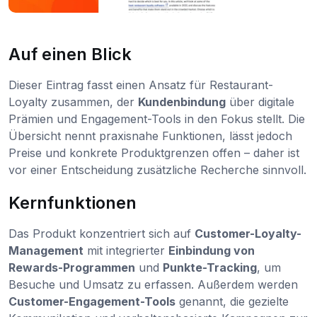
Auf einen Blick
Dieser Eintrag fasst einen Ansatz für Restaurant-
Loyalty zusammen, der
Kundenbindung
über digitale
Prämien und Engagement-Tools in den Fokus stellt. Die
Übersicht nennt praxisnahe Funktionen, lässt jedoch
Preise und konkrete Produktgrenzen offen – daher ist
vor einer Entscheidung zusätzliche Recherche sinnvoll.
Kernfunktionen
Das Produkt konzentriert sich auf
Customer-Loyalty-
Management
mit integrierter
Einbindung von
Rewards-Programmen
und
Punkte-Tracking
, um
Besuche und Umsatz zu erfassen. Außerdem werden
Customer-Engagement-Tools
genannt, die gezielte