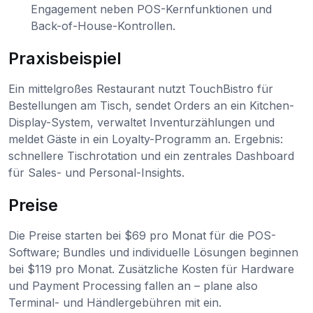
Engagement neben POS-Kernfunktionen und
Back-of-House-Kontrollen.
Praxisbeispiel
Ein mittelgroßes Restaurant nutzt TouchBistro für
Bestellungen am Tisch, sendet Orders an ein Kitchen-
Display-System, verwaltet Inventurzählungen und
meldet Gäste in ein Loyalty-Programm an. Ergebnis:
schnellere Tischrotation und ein zentrales Dashboard
für Sales- und Personal-Insights.
Preise
Die Preise starten bei $69 pro Monat für die POS-
Software; Bundles und individuelle Lösungen beginnen
bei $119 pro Monat. Zusätzliche Kosten für Hardware
und Payment Processing fallen an – plane also
Terminal- und Händlergebühren mit ein.