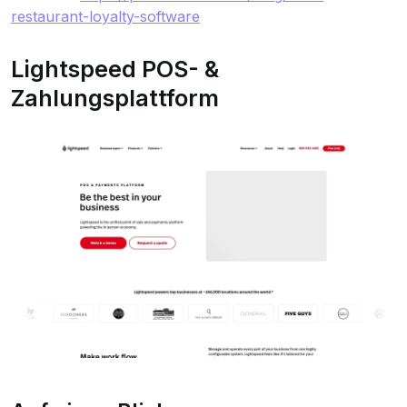
restaurant-loyalty-software
Lightspeed POS- &
Zahlungsplattform