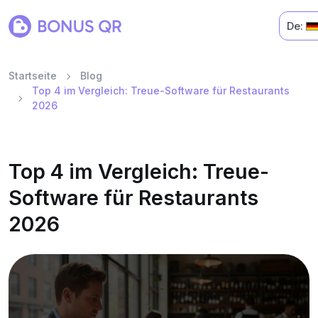
De:
Startseite
Blog
Top 4 im Vergleich: Treue-Software für Restaurants
2026
Top 4 im Vergleich: Treue-
Software für Restaurants
2026