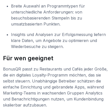
Breite Auswahl an Programmtypen für
unterschiedliche Anforderungen: von
besuchsbasierenden Stempeln bis zu
umsatzbasierten Punkten.
Insights und Analysen zur Erfolgsmessung liefern
klare Daten, um Angebote zu optimieren und
Wiederbesuche zu steigern.
Für wen geeignet
BonusQR passt zu Restaurants und Cafés jeder Größe,
die ein digitales Loyalty-Programm möchten, das sie
selbst steuern. Unabhängige Betreiber schätzen die
einfache Einrichtung und gebrandete Apps, während
Marketing-Teams in wachsenden Gruppen Analytics
und Benachrichtigungen nutzen, um Kundenbindung
skalierbar aufzubauen.