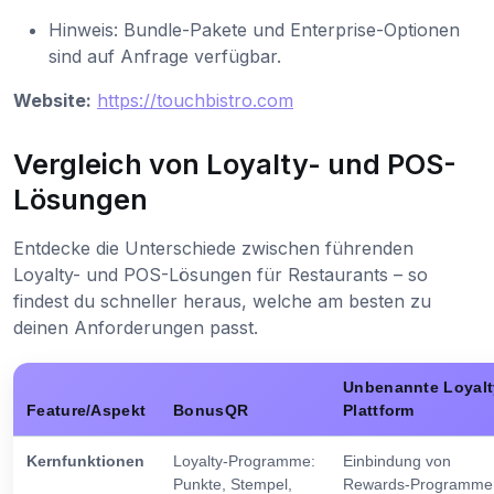
Hinweis: Bundle-Pakete und Enterprise-Optionen
sind auf Anfrage verfügbar.
Website:
https://touchbistro.com
Vergleich von Loyalty- und POS-
Lösungen
Entdecke die Unterschiede zwischen führenden
Loyalty- und POS-Lösungen für Restaurants – so
findest du schneller heraus, welche am besten zu
deinen Anforderungen passt.
Unbenannte Loyalt
Feature/Aspekt
BonusQR
Plattform
Kernfunktionen
Loyalty-Programme:
Einbindung von
Punkte, Stempel,
Rewards-Programme