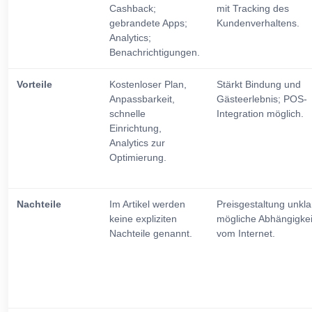
Cashback;
mit Tracking des
gebrandete Apps;
Kundenverhaltens.
Analytics;
Benachrichtigungen.
Vorteile
Kostenloser Plan,
Stärkt Bindung und
Anpassbarkeit,
Gästeerlebnis; POS-
schnelle
Integration möglich.
Einrichtung,
Analytics zur
Optimierung.
Nachteile
Im Artikel werden
Preisgestaltung unkla
keine expliziten
mögliche Abhängigkei
Nachteile genannt.
vom Internet.