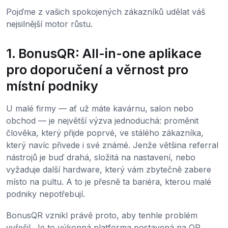
Pojďme z vašich spokojených zákazníků udělat váš
nejsilnější motor růstu.
1. BonusQR: All-in-one aplikace
pro doporučení a věrnost pro
místní podniky
U malé firmy — ať už máte kavárnu, salon nebo
obchod — je největší výzva jednoduchá: proměnit
člověka, který přijde poprvé, ve stálého zákazníka,
který navíc přivede i své známé. Jenže většina referral
nástrojů je buď drahá, složitá na nastavení, nebo
vyžaduje další hardware, který vám zbytečně zabere
místo na pultu. A to je přesně ta bariéra, kterou malé
podniky nepotřebují.
BonusQR vznikl právě proto, aby tenhle problém
vyřešil. Je to výkonná platforma postavená na QR