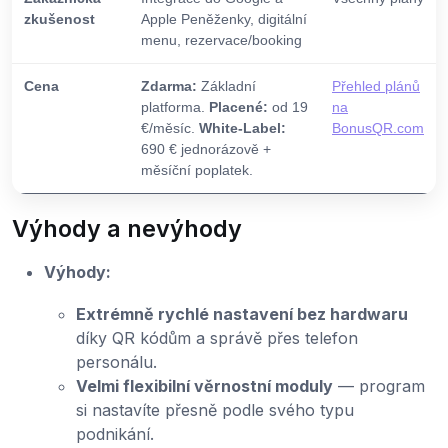
zkušenost
Apple Peněženky, digitální
menu, rezervace/booking
Cena
Zdarma:
Základní
Přehled plánů
platforma.
Placené:
od 19
na
€/měsíc.
White-Label:
BonusQR.com
690 € jednorázově +
měsíční poplatek.
Výhody a nevýhody
Výhody:
Extrémně rychlé nastavení bez hardwaru
díky QR kódům a správě přes telefon
personálu.
Velmi flexibilní věrnostní moduly
— program
si nastavíte přesně podle svého typu
podnikání.