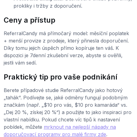
prokliky i tržby z doporučení.
Ceny a přístup
ReferralCandy má přímočarý model: měsíční poplatek
+ menší provize z prodeje, který přinesla doporučení.
Díky tomu jejich úspěch přímo kopíruje ten váš. K
dispozici je 7denní zkušební verze, abyste si ověřili,
jestli vám sedí.
Praktický tip pro vaše podnikání
Berete případové studie ReferralCandy jako hotový
„tahák“. Podívejte se, jaké odměny fungují podobným
značkám (např. „$10 pro vás, $10 pro kamaráda“ vs.
„Dej 20 %, získej 20 %“) a použijte to jako inspiraci pro
vlastní nabídku. Pokud chcete víc tipů k nastavení
pobídek, můžete
mrknout na nejlepší nápady na
doporučovací programy pro malé firmy zde
.