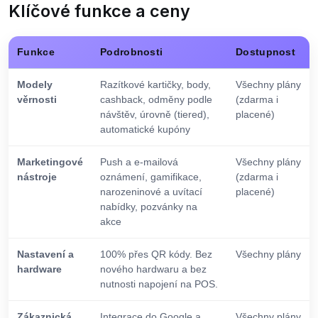
Klíčové funkce a ceny
Funkce
Podrobnosti
Dostupnost
Modely
Razítkové kartičky, body,
Všechny plány
věrnosti
cashback, odměny podle
(zdarma i
návštěv, úrovně (tiered),
placené)
automatické kupóny
Marketingové
Push a e-mailová
Všechny plány
nástroje
oznámení, gamifikace,
(zdarma i
narozeninové a uvítací
placené)
nabídky, pozvánky na
akce
Nastavení a
100% přes QR kódy. Bez
Všechny plány
hardware
nového hardwaru a bez
nutnosti napojení na POS.
Zákaznická
Integrace do Google a
Všechny plány