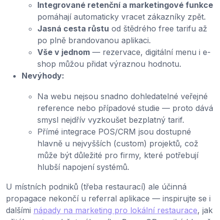
Integrované retenční a marketingové funkce
pomáhají automaticky vracet zákazníky zpět.
Jasná cesta růstu
od štědrého free tarifu až
po plně brandovanou aplikaci.
Vše v jednom
— rezervace, digitální menu i e-
shop můžou přidat výraznou hodnotu.
Nevýhody:
Na webu nejsou snadno dohledatelné veřejné
reference nebo případové studie — proto dává
smysl nejdřív vyzkoušet bezplatný tarif.
Přímé integrace POS/CRM jsou dostupné
hlavně u nejvyšších (custom) projektů, což
může být důležité pro firmy, které potřebují
hlubší napojení systémů.
U místních podniků (třeba restaurací) ale účinná
propagace nekončí u referral aplikace — inspirujte se i
dalšími
nápady na marketing pro lokální restaurace
, jak