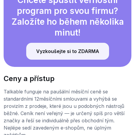
Chcete spustit věrnostní
program pro svou firmu?
Založíte ho během několika
minut!
Vyzkoušejte si to ZDARMA
Ceny a přístup
Talkable funguje na paušální měsíční ceně se
standardními 12měsíčními smlouvami a vyhýbá se
provizím z prodeje, které jsou u podobných nástrojů
běžné. Ceník není veřejný — je určený spíš pro větší
značky a řeší se individuálně přes obchodní tým.
Nejlépe sedí zavedeným e-shopům, ne úplným