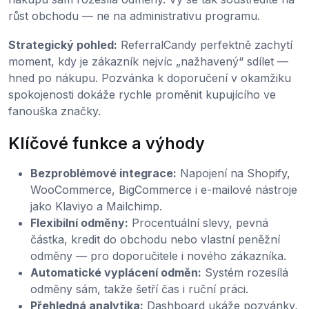
růst obchodu — ne na administrativu programu.
Strategický pohled:
ReferralCandy perfektně zachytí
moment, kdy je zákazník nejvíc „nažhavený“ sdílet —
hned po nákupu. Pozvánka k doporučení v okamžiku
spokojenosti dokáže rychle proměnit kupujícího ve
fanouška značky.
Klíčové funkce a výhody
Bezproblémové integrace:
Napojení na Shopify,
WooCommerce, BigCommerce i e-mailové nástroje
jako Klaviyo a Mailchimp.
Flexibilní odměny:
Procentuální slevy, pevná
částka, kredit do obchodu nebo vlastní peněžní
odměny — pro doporučitele i nového zákazníka.
Automatické vyplácení odměn:
Systém rozesílá
odměny sám, takže šetří čas i ruční práci.
Přehledná analytika:
Dashboard ukáže pozvánky,