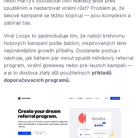
nebo Harry’s vybudovat obří waitlisty ještě před
spuštěním a nastartovat virální růst? Problém je, že
takové kampaně se těžko kopírují — jsou komplexní a
zabírají čas.
Viral Loops to zjednodušuje tím, že nabízí knihovnu
hotových kampaní podle šablon, inspirovaných těmi
nejznámějšími growth příběhy. Dostanete postup i
nástroje, jak během pár minut spustit milníkový referral
program, virální giveaway nebo pre-launch kampaň —
a je to doslova zlatý důl použitelných
příkladů
doporučovacích programů
.