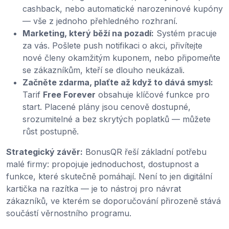
cashback, nebo automatické narozeninové kupóny
— vše z jednoho přehledného rozhraní.
Marketing, který běží na pozadí:
Systém pracuje
za vás. Pošlete push notifikaci o akci, přivítejte
nové členy okamžitým kuponem, nebo připomeňte
se zákazníkům, kteří se dlouho neukázali.
Začněte zdarma, plaťte až když to dává smysl:
Tarif
Free Forever
obsahuje klíčové funkce pro
start. Placené plány jsou cenově dostupné,
srozumitelné a bez skrytých poplatků — můžete
růst postupně.
Strategický závěr:
BonusQR řeší základní potřebu
malé firmy: propojuje jednoduchost, dostupnost a
funkce, které skutečně pomáhají. Není to jen digitální
kartička na razítka — je to nástroj pro návrat
zákazníků, ve kterém se doporučování přirozeně stává
součástí věrnostního programu.