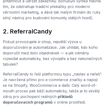
přitáhnout a udržet zákazníky. BonusQR vyniká hlavně
tím, že odstraňuje tradiční překážky pro moderní
věrnostní marketing, a dává tak malým firmám do ruky
silný nástroj pro budování komunity stálých hostů.
2. ReferralCandy
Pokud provozujete e-shop, největší výzva u
doporučování je automatizace. Jak uhlídat, kdo koho
doporučil mezi tisíci objednávek — a jak odměny
rozesílat automaticky, bez vývojáře a bez nekonečných
tabulek?
ReferralCandy to řeší platformou typu „nastav a neřeš“.
Je navržená přímo pro e-commerce značky a napojí
se na Shopify, WooCommerce a další. Celý word-of-
mouth proces pak běží automaticky, takže je to skvělý
zdroj pro pochopení reálných
příkladů
doporučovacích programů
v online prostředí.