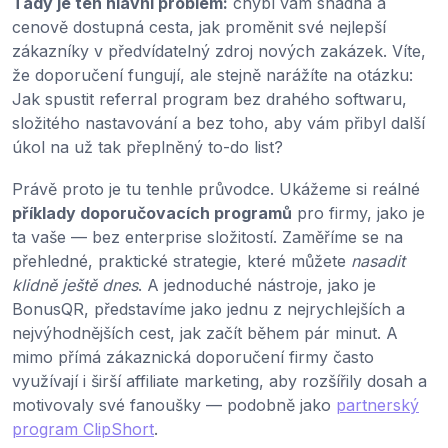
Tady je ten hlavní problém:
chybí vám snadná a
cenově dostupná cesta, jak proměnit své nejlepší
zákazníky v předvídatelný zdroj nových zakázek. Víte,
že doporučení fungují, ale stejně narážíte na otázku:
Jak spustit referral program bez drahého softwaru,
složitého nastavování a bez toho, aby vám přibyl další
úkol na už tak přeplněný to-do list?
Právě proto je tu tenhle průvodce. Ukážeme si reálné
příklady doporučovacích programů
pro firmy, jako je
ta vaše — bez enterprise složitostí. Zaměříme se na
přehledné, praktické strategie, které můžete
nasadit
klidně ještě dnes
. A jednoduché nástroje, jako je
BonusQR, představíme jako jednu z nejrychlejších a
nejvýhodnějších cest, jak začít během pár minut. A
mimo přímá zákaznická doporučení firmy často
využívají i širší affiliate marketing, aby rozšířily dosah a
motivovaly své fanoušky — podobně jako
partnerský
program ClipShort
.