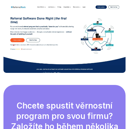
Chcete spustit věrnostní
program pro svou firmu?
Založíte ho během několika