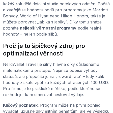
každý rok dělá detailní studie hotelových odměn. Počítá
a zveřejňuje hodnotu bodů pro programy jako Marriott
Bonvoy, World of Hyatt nebo Hilton Honors, takže je
můžete porovnat „jablka s jablky“. Díky tomu snáze
poznáte
nejlepší věrnostní programy
podle reálné
hodnoty – ne jen podle slibů.
Proč je to špičkový zdroj pro
optimalizaci věrnosti
NerdWallet Travel je silný hlavně díky důslednému
matematickému přístupu. Nejenže popíše výhody
statusů, ale přepočítá je na „reward rate“ – tedy kolik
hodnoty získáte zpět za každých utracených 100 USD.
Pro firmu je to praktické měřítko, podle kterého se
rozhoduje, kam směrovat cestovní výdaje.
Klíčový poznatek:
Program může na první pohled
vypadat luxusně díky elitním benefitům, ale ve výsledku