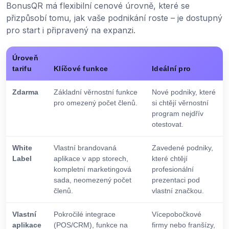
BonusQR má flexibilní cenové úrovně, které se
přizpůsobí tomu, jak vaše podnikání roste – je dostupný
pro start i připravený na expanzi.
Úroveň
tarifu
Klíčové funkce
Ideální pro
Zdarma
Základní věrnostní funkce
Nové podniky, které
pro omezený počet členů.
si chtějí věrnostní
program nejdřív
otestovat.
White
Vlastní brandovaná
Zavedené podniky,
Label
aplikace v app storech,
které chtějí
kompletní marketingová
profesionální
sada, neomezený počet
prezentaci pod
členů.
vlastní značkou.
Vlastní
Pokročilé integrace
Vícepobočkové
aplikace
(POS/CRM), funkce na
firmy nebo franšízy,