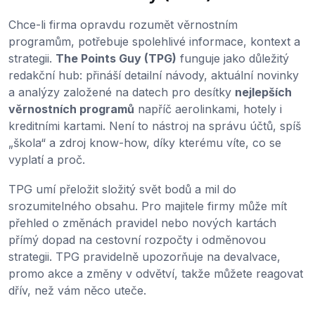
Chce-li firma opravdu rozumět věrnostním
programům, potřebuje spolehlivé informace, kontext a
strategii.
The Points Guy (TPG)
funguje jako důležitý
redakční hub: přináší detailní návody, aktuální novinky
a analýzy založené na datech pro desítky
nejlepších
věrnostních programů
napříč aerolinkami, hotely i
kreditními kartami. Není to nástroj na správu účtů, spíš
„škola“ a zdroj know-how, díky kterému víte, co se
vyplatí a proč.
TPG umí přeložit složitý svět bodů a mil do
srozumitelného obsahu. Pro majitele firmy může mít
přehled o změnách pravidel nebo nových kartách
přímý dopad na cestovní rozpočty i odměnovou
strategii. TPG pravidelně upozorňuje na devalvace,
promo akce a změny v odvětví, takže můžete reagovat
dřív, než vám něco uteče.