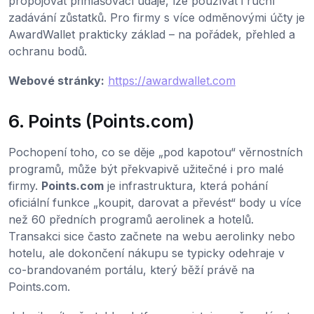
propojovat přihlašovací údaje, lze používat i ruční
zadávání zůstatků. Pro firmy s více odměnovými účty je
AwardWallet prakticky základ – na pořádek, přehled a
ochranu bodů.
Webové stránky:
https://awardwallet.com
6. Points (Points.com)
Pochopení toho, co se děje „pod kapotou“ věrnostních
programů, může být překvapivě užitečné i pro malé
firmy.
Points.com
je infrastruktura, která pohání
oficiální funkce „koupit, darovat a převést“ body u více
než 60 předních programů aerolinek a hotelů.
Transakci sice často začnete na webu aerolinky nebo
hotelu, ale dokončení nákupu se typicky odehraje v
co-brandovaném portálu, který běží právě na
Points.com.