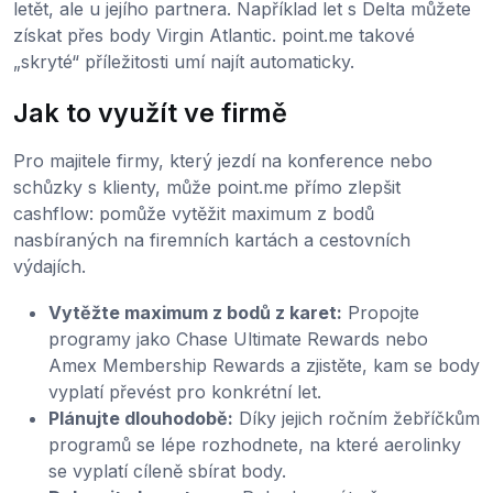
letět, ale u jejího partnera. Například let s Delta můžete
získat přes body Virgin Atlantic. point.me takové
„skryté“ příležitosti umí najít automaticky.
Jak to využít ve firmě
Pro majitele firmy, který jezdí na konference nebo
schůzky s klienty, může point.me přímo zlepšit
cashflow: pomůže vytěžit maximum z bodů
nasbíraných na firemních kartách a cestovních
výdajích.
Vytěžte maximum z bodů z karet:
Propojte
programy jako Chase Ultimate Rewards nebo
Amex Membership Rewards a zjistěte, kam se body
vyplatí převést pro konkrétní let.
Plánujte dlouhodobě:
Díky jejich ročním žebříčkům
programů se lépe rozhodnete, na které aerolinky
se vyplatí cíleně sbírat body.