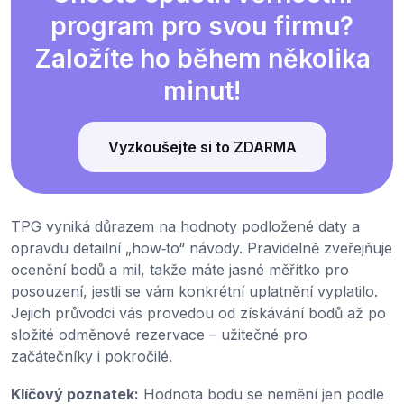
program pro svou firmu?
Založíte ho během několika
minut!
Vyzkoušejte si to ZDARMA
TPG vyniká důrazem na hodnoty podložené daty a
opravdu detailní „how‑to“ návody. Pravidelně zveřejňuje
ocenění bodů a mil, takže máte jasné měřítko pro
posouzení, jestli se vám konkrétní uplatnění vyplatilo.
Jejich průvodci vás provedou od získávání bodů až po
složité odměnové rezervace – užitečné pro
začátečníky i pokročilé.
Klíčový poznatek:
Hodnota bodu se nemění jen podle