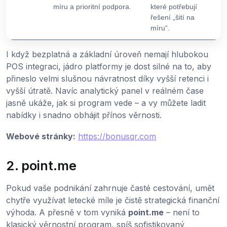
míru a prioritní podpora.
které potřebují
řešení „šití na
míru“.
I když bezplatná a základní úroveň nemají hlubokou
POS integraci, jádro platformy je dost silné na to, aby
přineslo velmi slušnou návratnost díky vyšší retenci i
vyšší útratě. Navíc analytický panel v reálném čase
jasně ukáže, jak si program vede – a vy můžete ladit
nabídky i snadno obhájit přínos věrnosti.
Webové stránky:
https://bonusqr.com
2. point.me
Pokud vaše podnikání zahrnuje časté cestování, umět
chytře využívat letecké míle je čistě strategická finanční
výhoda. A přesně v tom vyniká
point.me
– není to
klasický věrnostní program, spíš sofistikovaný