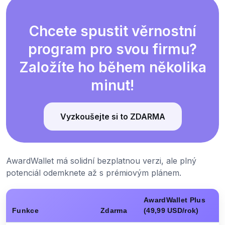
Chcete spustit věrnostní
program pro svou firmu?
Založíte ho během několika
minut!
Vyzkoušejte si to ZDARMA
AwardWallet má solidní bezplatnou verzi, ale plný
potenciál odemknete až s prémiovým plánem.
AwardWallet Plus
Funkce
Zdarma
(49,99 USD/rok)