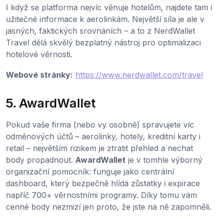
I když se platforma nejvíc věnuje hotelům, najdete tam i
užitečné informace k aerolinkám. Největší síla je ale v
jasných, faktických srovnáních – a to z NerdWallet
Travel dělá skvělý bezplatný nástroj pro optimalizaci
hotelové věrnosti.
Webové stránky:
https://www.nerdwallet.com/travel
5. AwardWallet
Pokud vaše firma (nebo vy osobně) spravujete víc
odměnových účtů – aerolinky, hotely, kreditní karty i
retail – největším rizikem je ztratit přehled a nechat
body propadnout.
AwardWallet
je v tomhle výborný
organizační pomocník: funguje jako centrální
dashboard, který bezpečně hlídá zůstatky i expirace
napříč 700+ věrnostními programy. Díky tomu vám
cenné body nezmizí jen proto, že jste na ně zapomněli.