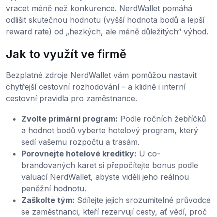
vracet méně než konkurence. NerdWallet pomáhá
odlišit skutečnou hodnotu (vyšší hodnota bodů a lepší
reward rate) od „hezkých, ale méně důležitých“ výhod.
Jak to využít ve firmě
Bezplatné zdroje NerdWallet vám pomůžou nastavit
chytřejší cestovní rozhodování – a klidně i interní
cestovní pravidla pro zaměstnance.
Zvolte primární program:
Podle ročních žebříčků
a hodnot bodů vyberte hotelový program, který
sedí vašemu rozpočtu a trasám.
Porovnejte hotelové kreditky:
U co-
brandovaných karet si přepočítejte bonus podle
valuací NerdWallet, abyste viděli jeho reálnou
peněžní hodnotu.
Zaškolte tým:
Sdílejte jejich srozumitelné průvodce
se zaměstnanci, kteří rezervují cesty, ať vědí, proč