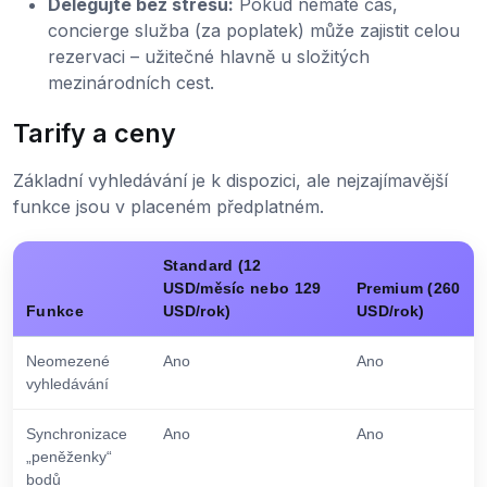
Delegujte bez stresu:
Pokud nemáte čas,
concierge služba (za poplatek) může zajistit celou
rezervaci – užitečné hlavně u složitých
mezinárodních cest.
Tarify a ceny
Základní vyhledávání je k dispozici, ale nejzajímavější
funkce jsou v placeném předplatném.
Standard (12
USD/měsíc nebo 129
Premium (260
Funkce
USD/rok)
USD/rok)
Neomezené
Ano
Ano
vyhledávání
Synchronizace
Ano
Ano
„peněženky“
bodů