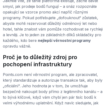
Jakmile víte, že tahle platforma existuje, začne dávat
smysl, jak prodeje bodů fungují – a snáz rozpoznáte
opakující se vzorce promo akcí napříč různými
programy. Pokud potřebujete „dofouknout“ zůstatek,
abyste mohli rezervovat důležitý odměnový let nebo
hotel, tahle znalost vám pomůže rozhodovat se rychleji
a levněji. Je to jeden ze základních dílků skládačky pro
každého, kdo bere
nejlepší věrnostní programy
opravdu vážně.
Proč je to důležitý zdroj pro
pochopení infrastruktury
Points.com není věrnostní program, ale zpracovatel,
který standardizuje a autorizuje transakce tak, aby byly
„oficiální“. Jeho hodnota je v tom, že umožňuje
bezpečně nakoupit body přímo z legitimního kanálu – a
to bývá klíčové, když vám chybí jen pár tisíc bodů k
velmi výhodnému uplatnění. Když navíc sledujete, jak