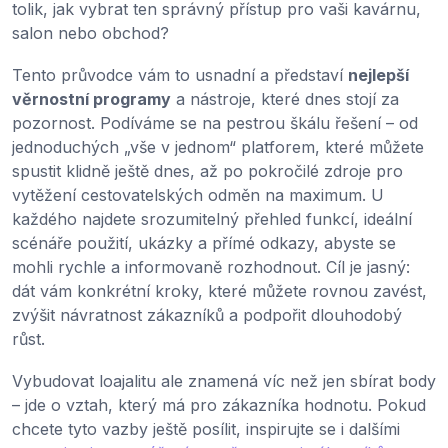
tolik, jak vybrat ten správný přístup pro vaši kavárnu,
salon nebo obchod?
Tento průvodce vám to usnadní a představí
nejlepší
věrnostní programy
a nástroje, které dnes stojí za
pozornost. Podíváme se na pestrou škálu řešení – od
jednoduchých „vše v jednom“ platforem, které můžete
spustit klidně ještě dnes, až po pokročilé zdroje pro
vytěžení cestovatelských odměn na maximum. U
každého najdete srozumitelný přehled funkcí, ideální
scénáře použití, ukázky a přímé odkazy, abyste se
mohli rychle a informovaně rozhodnout. Cíl je jasný:
dát vám konkrétní kroky, které můžete rovnou zavést,
zvýšit návratnost zákazníků a podpořit dlouhodobý
růst.
Vybudovat loajalitu ale znamená víc než jen sbírat body
– jde o vztah, který má pro zákazníka hodnotu. Pokud
chcete tyto vazby ještě posílit, inspirujte se i dalšími