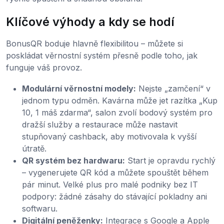
Klíčové výhody a kdy se hodí
BonusQR boduje hlavně flexibilitou – můžete si
poskládat věrnostní systém přesně podle toho, jak
funguje váš provoz.
Modulární věrnostní modely:
Nejste „zamčení“ v
jednom typu odměn. Kavárna může jet razítka „Kup
10, 1 máš zdarma“, salon zvolí bodový systém pro
dražší služby a restaurace může nastavit
stupňovaný cashback, aby motivovala k vyšší
útratě.
QR systém bez hardwaru:
Start je opravdu rychlý
– vygenerujete QR kód a můžete spouštět během
pár minut. Velké plus pro malé podniky bez IT
podpory: žádné zásahy do stávající pokladny ani
softwaru.
Digitální peněženky:
Integrace s Google a Apple