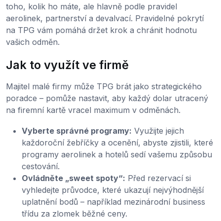
toho, kolik ho máte, ale hlavně podle pravidel
aerolinek, partnerství a devalvací. Pravidelné pokrytí
na TPG vám pomáhá držet krok a chránit hodnotu
vašich odměn.
Jak to využít ve firmě
Majitel malé firmy může TPG brát jako strategického
poradce – pomůže nastavit, aby každý dolar utracený
na firemní kartě vracel maximum v odměnách.
Vyberte správné programy:
Využijte jejich
každoroční žebříčky a ocenění, abyste zjistili, které
programy aerolinek a hotelů sedí vašemu způsobu
cestování.
Ovládněte „sweet spoty“:
Před rezervací si
vyhledejte průvodce, které ukazují nejvýhodnější
uplatnění bodů – například mezinárodní business
třídu za zlomek běžné ceny.