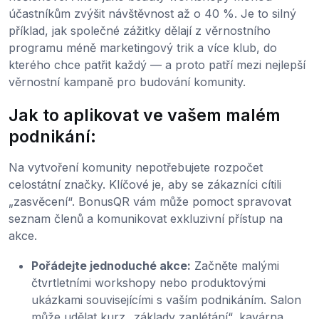
účastníkům zvýšit návštěvnost až o 40 %. Je to silný
příklad, jak společné zážitky dělají z věrnostního
programu méně marketingový trik a více klub, do
kterého chce patřit každý — a proto patří mezi nejlepší
věrnostní kampaně pro budování komunity.
Jak to aplikovat ve vašem malém
podnikání:
Na vytvoření komunity nepotřebujete rozpočet
celostátní značky. Klíčové je, aby se zákazníci cítili
„zasvěcení“. BonusQR vám může pomoct spravovat
seznam členů a komunikovat exkluzivní přístup na
akce.
Pořádejte jednoduché akce:
Začněte malými
čtvrtletními workshopy nebo produktovými
ukázkami souvisejícími s vaším podnikáním. Salon
může udělat kurz „základy zaplétání“, kavárna