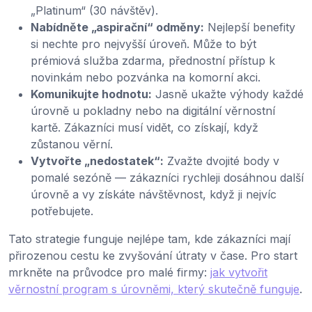
„Platinum“ (30 návštěv).
Nabídněte „aspirační“ odměny:
Nejlepší benefity
si nechte pro nejvyšší úroveň. Může to být
prémiová služba zdarma, přednostní přístup k
novinkám nebo pozvánka na komorní akci.
Komunikujte hodnotu:
Jasně ukažte výhody každé
úrovně u pokladny nebo na digitální věrnostní
kartě. Zákazníci musí vidět, co získají, když
zůstanou věrní.
Vytvořte „nedostatek“:
Zvažte dvojité body v
pomalé sezóně — zákazníci rychleji dosáhnou další
úrovně a vy získáte návštěvnost, když ji nejvíc
potřebujete.
Tato strategie funguje nejlépe tam, kde zákazníci mají
přirozenou cestu ke zvyšování útraty v čase. Pro start
mrkněte na průvodce pro malé firmy:
jak vytvořit
věrnostní program s úrovněmi, který skutečně funguje
.