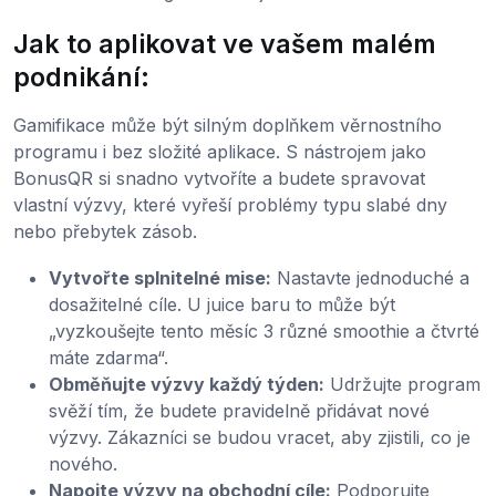
Jak to aplikovat ve vašem malém
podnikání:
Gamifikace může být silným doplňkem věrnostního
programu i bez složité aplikace. S nástrojem jako
BonusQR si snadno vytvoříte a budete spravovat
vlastní výzvy, které vyřeší problémy typu slabé dny
nebo přebytek zásob.
Vytvořte splnitelné mise:
Nastavte jednoduché a
dosažitelné cíle. U juice baru to může být
„vyzkoušejte tento měsíc 3 různé smoothie a čtvrté
máte zdarma“.
Obměňujte výzvy každý týden:
Udržujte program
svěží tím, že budete pravidelně přidávat nové
výzvy. Zákazníci se budou vracet, aby zjistili, co je
nového.
Napojte výzvy na obchodní cíle:
Podporujte