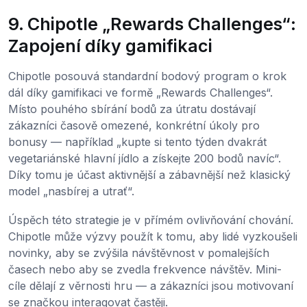
9. Chipotle „Rewards Challenges“:
Zapojení díky gamifikaci
Chipotle posouvá standardní bodový program o krok
dál díky gamifikaci ve formě „Rewards Challenges“.
Místo pouhého sbírání bodů za útratu dostávají
zákazníci časově omezené, konkrétní úkoly pro
bonusy — například „kupte si tento týden dvakrát
vegetariánské hlavní jídlo a získejte 200 bodů navíc“.
Díky tomu je účast aktivnější a zábavnější než klasický
model „nasbírej a utrať“.
Úspěch této strategie je v přímém ovlivňování chování.
Chipotle může výzvy použít k tomu, aby lidé vyzkoušeli
novinky, aby se zvýšila návštěvnost v pomalejších
časech nebo aby se zvedla frekvence návštěv. Mini-
cíle dělají z věrnosti hru — a zákazníci jsou motivovaní
se značkou interagovat častěji.