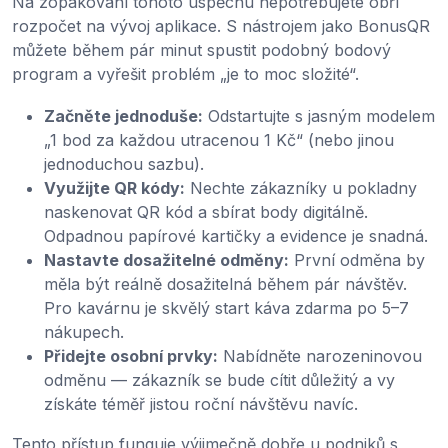
Na zopakování tohoto úspěchu nepotřebujete obří
rozpočet na vývoj aplikace. S nástrojem jako BonusQR
můžete během pár minut spustit podobný bodový
program a vyřešit problém „je to moc složité“.
Začněte jednoduše:
Odstartujte s jasným modelem
„1 bod za každou utracenou 1 Kč“ (nebo jinou
jednoduchou sazbu).
Využijte QR kódy:
Nechte zákazníky u pokladny
naskenovat QR kód a sbírat body digitálně.
Odpadnou papírové kartičky a evidence je snadná.
Nastavte dosažitelné odměny:
První odměna by
měla být reálně dosažitelná během pár návštěv.
Pro kavárnu je skvělý start káva zdarma po 5–7
nákupech.
Přidejte osobní prvky:
Nabídněte narozeninovou
odměnu — zákazník se bude cítit důležitý a vy
získáte téměř jistou roční návštěvu navíc.
Tento přístup funguje výjimečně dobře u podniků s