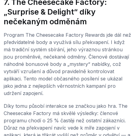
7. The Cheesecake Factory:
„Surprise & Delight“ díky
nečekaným odměnám
Program The Cheesecake Factory Rewards jde dál než
předvídatelné body a využívá sílu překvapení. I když
má tradiční systém sbírání, jeho výraznou stránkou
jsou proměnlivé, nečekané odměny. Členové dostávají
náhodné bonusové body a „mystery“ nabídky, což
vytváří vzrušení a důvod pravidelně kontrolovat
aplikaci. Tento model občasného posílení se ukázal
jako jedna z nejlepších věrnostních kampaní pro
udržení zapojení.
Díky tomu působí interakce se značkou jako hra. The
Cheesecake Factory má skvělé výsledky: členové
programu chodí o 25 % častěji než ostatní zákazníci.
Důraz na překvapení navíc vede k míře zapojení v
aplikaci, která je třikrát vyšší než průměr v odvětví — a