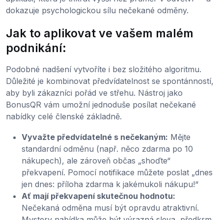
dokazuje psychologickou sílu nečekané odměny.
Jak to aplikovat ve vašem malém
podnikání:
Podobné nadšení vytvoříte i bez složitého algoritmu.
Důležité je kombinovat předvídatelnost se spontánností,
aby byli zákazníci pořád ve střehu. Nástroj jako
BonusQR vám umožní jednoduše posílat nečekané
nabídky celé členské základně.
Vyvažte předvídatelné s nečekaným:
Mějte
standardní odměnu (např. něco zdarma po 10
nákupech), ale zároveň občas „shoďte“
překvapení. Pomocí notifikace můžete poslat „dnes
jen dnes: příloha zdarma k jakémukoli nákupu!“
Ať mají překvapení skutečnou hodnotu:
Nečekaná odměna musí být opravdu atraktivní.
Mystery nabídka může být výrazná sleva, předkrm