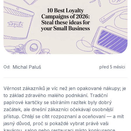
Michal Paluš
Od:
před 5 měsíci
Věrnost zákazníků je víc než jen opakované nákupy; je
to základ zdravého malého podnikání. Tradiční
papírové kartičky se sbíráním razítek byly dobrý
začátek, ale dnešní zákazníci očekávají osobnější
přístup. Chtějí se cítit rozpoznaní a oceňovaní — a mít
jasný důvod, proč si pokaždé vybrat právě vaši
kavárnu, salon nebo restauraci místo konkurence.