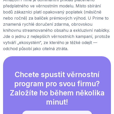
předplatného ve věrnostním modelu. Místo sbírání
bodů zákazníci platí opakovaný poplatek (měsíčně
nebo ročně) za balíček prémiových výhod. U Prime to
znamená rychlé doručení zdarma, obrovskou
knihovnu streamovaného obsahu a exkluzivní nabídky.
Jde o jednu z nejlepších věrnostních kampaní, protože
vytváří „ekosystém“, ze kterého je těžké odejít —
odchod působí jako citelná ztráta.
Chcete spustit věrnostní
program pro svou firmu?
Založíte ho během několika
minut!