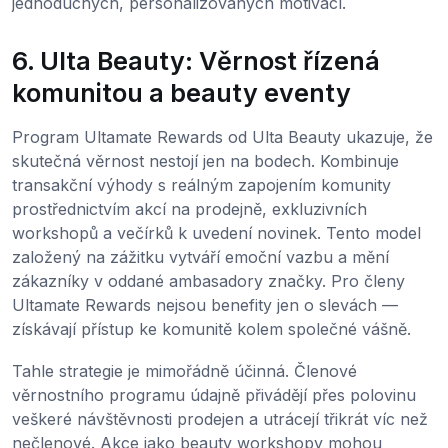
jednoduchých, personalizovaných motivací.
6. Ulta Beauty: Věrnost řízená
komunitou a beauty eventy
Program Ultamate Rewards od Ulta Beauty ukazuje, že
skutečná věrnost nestojí jen na bodech. Kombinuje
transakční výhody s reálným zapojením komunity
prostřednictvím akcí na prodejně, exkluzivních
workshopů a večírků k uvedení novinek. Tento model
založený na zážitku vytváří emoční vazbu a mění
zákazníky v oddané ambasadory značky. Pro členy
Ultamate Rewards nejsou benefity jen o slevách —
získávají přístup ke komunitě kolem společné vášně.
Tahle strategie je mimořádně účinná. Členové
věrnostního programu údajně přivádějí přes polovinu
veškeré návštěvnosti prodejen a utrácejí třikrát víc než
nečlenové. Akce jako beauty workshopy mohou