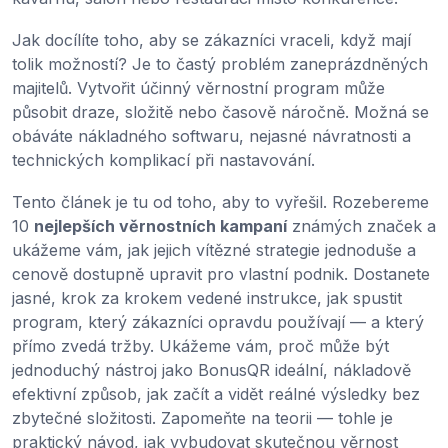
Jak docílíte toho, aby se zákazníci vraceli, když mají
tolik možností? Je to častý problém zaneprázdněných
majitelů. Vytvořit účinný věrnostní program může
působit draze, složitě nebo časově náročně. Možná se
obáváte nákladného softwaru, nejasné návratnosti a
technických komplikací při nastavování.
Tento článek je tu od toho, aby to vyřešil. Rozebereme
10
nejlepších věrnostních kampaní
známých značek a
ukážeme vám, jak jejich vítězné strategie jednoduše a
cenově dostupně upravit pro vlastní podnik. Dostanete
jasné, krok za krokem vedené instrukce, jak spustit
program, který zákazníci opravdu používají — a který
přímo zvedá tržby. Ukážeme vám, proč může být
jednoduchý nástroj jako BonusQR ideální, nákladově
efektivní způsob, jak začít a vidět reálné výsledky bez
zbytečné složitosti. Zapomeňte na teorii — tohle je
praktický návod, jak vybudovat skutečnou věrnost