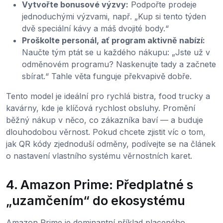
Vytvořte bonusové výzvy:
Podpořte prodeje
jednoduchými výzvami, např. „Kup si tento týden
dvě speciální kávy a máš dvojité body.“
Proškolte personál, ať program aktivně nabízí:
Naučte tým ptát se u každého nákupu: „Jste už v
odměnovém programu? Naskenujte tady a začnete
sbírat.“ Tahle věta funguje překvapivě dobře.
Tento model je ideální pro rychlá bistra, food trucky a
kavárny, kde je klíčová rychlost obsluhy. Promění
běžný nákup v něco, co zákazníka baví — a buduje
dlouhodobou věrnost. Pokud chcete zjistit víc o tom,
jak QR kódy zjednoduší odměny, podívejte se na článek
o nastavení vlastního systému věrnostních karet.
4. Amazon Prime: Předplatné s
„uzamčením“ do ekosystému
Amazon Prime je dominantní příklad placeného