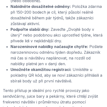
(nebo obdobně).
Nabídněte dosažitelné odměny:
Položka zdarma
při 150–200 bodech je cíl, který působí reálně
dosažitelně během pár týdnů, takže zákazníci
zůstávají aktivní.
Podpořte slabší dny:
Zaveďte „Dvojité body v
úterý“ nebo podobnou akci uprostřed týdne, která
přivede lidi v nejklidnější dny.
Narozeninové nabídky načasujte chytře:
Pošlete
narozeninovou odměnu týden dopředu. Zákazník
má čas si návštěvu naplánovat, na rozdíl od
nabídky platné jen v daný den.
Umožněte okamžitou registraci:
Umístěte u
pokladny QR kód, aby se noví zákazníci přihlásili a
sbírali body už při první návštěvě.
Tento přístup je ideální pro rychlé provozy jako
sendvičárny, juice bary a pekárny, které chtějí zvýšit
frekvenci návštěv i průměrnou útratu pomocí