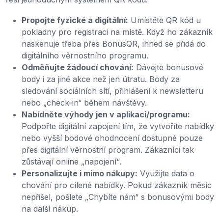
Propojte fyzické a digitální:
Umístěte QR kód u
pokladny pro registraci na místě. Když ho zákazník
naskenuje třeba přes BonusQR, ihned se přidá do
digitálního věrnostního programu.
Odměňujte žádoucí chování:
Dávejte bonusové
body i za jiné akce než jen útratu. Body za
sledování sociálních sítí, přihlášení k newsletteru
nebo „check-in“ během návštěvy.
Nabídněte výhody jen v aplikaci/programu:
Podpořte digitální zapojení tím, že vytvoříte nabídky
nebo vyšší bodové ohodnocení dostupné pouze
přes digitální věrnostní program. Zákazníci tak
zůstávají online „napojení“.
Personalizujte i mimo nákupy:
Využijte data o
chování pro cílené nabídky. Pokud zákazník měsíc
nepřišel, pošlete „Chybíte nám“ s bonusovými body
na další nákup.