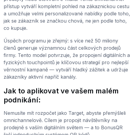
přístup vytváří kompletní pohled na zákaznickou cestu
a umožňuje velmi personalizované nabídky podle toho,
jak se zákazník se značkou chová, ne jen podle toho,
co kupuje.
Úspěch programu je zřejmý: s více než 50 miliony
členů generuje významnou část celkových prodejů
firmy. Tento model potvrzuje, že propojení digitálních a
fyzických touchpointů je klíčovou strategií pro nejlepší
věrnostní kampaně — vytváří hladký zážitek a udržuje
zákazníky aktivní napříč kanály.
Jak to aplikovat ve vašem malém
podnikání:
Nemusíte mít rozpočet jako Target, abyste přemýšleli
omnichannelově. Cílem je propojit návštěvníky na
prodejně s vaším digitálním světem — a to BonusQR
řeší jednoduchým systémem QR kódů.