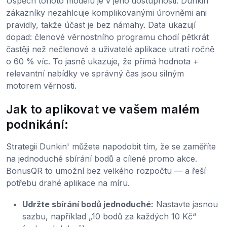
Úspěch tohoto modelu je v jeho dostupnosti. Dunkin'
zákazníky nezahlcuje komplikovanými úrovněmi ani
pravidly, takže účast je bez námahy. Data ukazují
dopad: členové věrnostního programu chodí pětkrát
častěji než nečlenové a uživatelé aplikace utratí ročně
o 60 % víc. To jasně ukazuje, že přímá hodnota +
relevantní nabídky ve správný čas jsou silným
motorem věrnosti.
Jak to aplikovat ve vašem malém
podnikání:
Strategii Dunkin' můžete napodobit tím, že se zaměříte
na jednoduché sbírání bodů a cílené promo akce.
BonusQR to umožní bez velkého rozpočtu — a řeší
potřebu drahé aplikace na míru.
Udržte sbírání bodů jednoduché:
Nastavte jasnou
sazbu, například „10 bodů za každých 10 Kč“