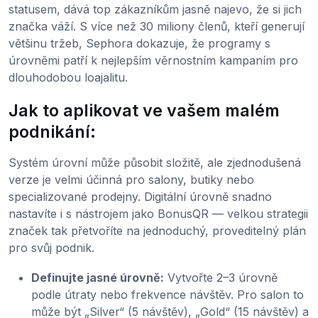
statusem, dává top zákazníkům jasně najevo, že si jich
značka váží. S více než 30 miliony členů, kteří generují
většinu tržeb, Sephora dokazuje, že programy s
úrovněmi patří k nejlepším věrnostním kampaním pro
dlouhodobou loajalitu.
Jak to aplikovat ve vašem malém
podnikání:
Systém úrovní může působit složitě, ale zjednodušená
verze je velmi účinná pro salony, butiky nebo
specializované prodejny. Digitální úrovně snadno
nastavíte i s nástrojem jako BonusQR — velkou strategii
značek tak přetvoříte na jednoduchý, proveditelný plán
pro svůj podnik.
Definujte jasné úrovně:
Vytvořte 2–3 úrovně
podle útraty nebo frekvence návštěv. Pro salon to
může být „Silver“ (5 návštěv), „Gold“ (15 návštěv) a