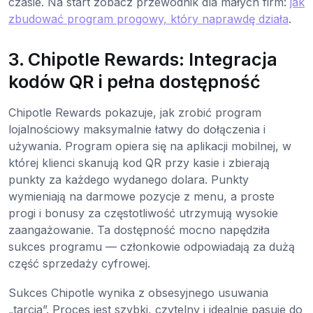
czasie. Na start zobacz przewodnik dla małych firm:
jak
zbudować program progowy, który naprawdę działa
.
3. Chipotle Rewards: Integracja
kodów QR i pełna dostępność
Chipotle Rewards pokazuje, jak zrobić program
lojalnościowy maksymalnie łatwy do dołączenia i
używania. Program opiera się na aplikacji mobilnej, w
której klienci skanują kod QR przy kasie i zbierają
punkty za każdego wydanego dolara. Punkty
wymieniają na darmowe pozycje z menu, a proste
progi i bonusy za częstotliwość utrzymują wysokie
zaangażowanie. Ta dostępność mocno napędziła
sukces programu — członkowie odpowiadają za dużą
część sprzedaży cyfrowej.
Sukces Chipotle wynika z obsesyjnego usuwania
„tarcia”. Proces jest szybki, czytelny i idealnie pasuje do