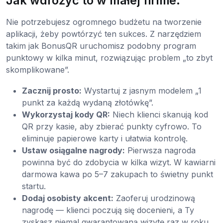
Jak wdrożyć to w małej firmie:
Nie potrzebujesz ogromnego budżetu na tworzenie
aplikacji, żeby powtórzyć ten sukces. Z narzędziem
takim jak BonusQR uruchomisz podobny program
punktowy w kilka minut, rozwiązując problem „to zbyt
skomplikowane”.
Zacznij prosto:
Wystartuj z jasnym modelem „1
punkt za każdą wydaną złotówkę”.
Wykorzystaj kody QR:
Niech klienci skanują kod
QR przy kasie, aby zbierać punkty cyfrowo. To
eliminuje papierowe karty i ułatwia kontrolę.
Ustaw osiągalne nagrody:
Pierwsza nagroda
powinna być do zdobycia w kilka wizyt. W kawiarni
darmowa kawa po 5–7 zakupach to świetny punkt
startu.
Dodaj osobisty akcent:
Zaoferuj urodzinową
nagrodę — klienci poczują się docenieni, a Ty
zyskasz niemal gwarantowaną wizytę raz w roku.