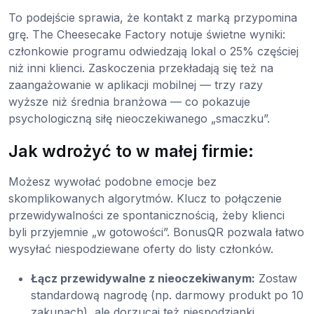
To podejście sprawia, że kontakt z marką przypomina
grę. The Cheesecake Factory notuje świetne wyniki:
członkowie programu odwiedzają lokal o 25% częściej
niż inni klienci. Zaskoczenia przekładają się też na
zaangażowanie w aplikacji mobilnej — trzy razy
wyższe niż średnia branżowa — co pokazuje
psychologiczną siłę nieoczekiwanego „smaczku”.
Jak wdrożyć to w małej firmie:
Możesz wywołać podobne emocje bez
skomplikowanych algorytmów. Klucz to połączenie
przewidywalności ze spontanicznością, żeby klienci
byli przyjemnie „w gotowości”. BonusQR pozwala łatwo
wysyłać niespodziewane oferty do listy członków.
Łącz przewidywalne z nieoczekiwanym:
Zostaw
standardową nagrodę (np. darmowy produkt po 10
zakupach), ale dorzucaj też niespodzianki.