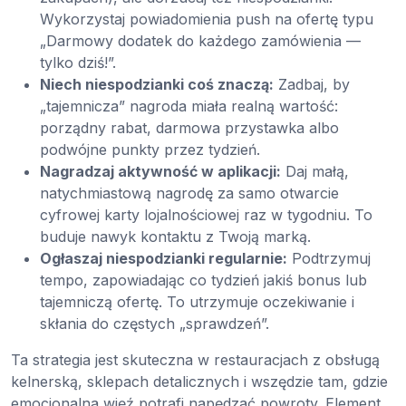
Wykorzystaj powiadomienia push na ofertę typu
„Darmowy dodatek do każdego zamówienia —
tylko dziś!”.
Niech niespodzianki coś znaczą:
Zadbaj, by
„tajemnicza” nagroda miała realną wartość:
porządny rabat, darmowa przystawka albo
podwójne punkty przez tydzień.
Nagradzaj aktywność w aplikacji:
Daj małą,
natychmiastową nagrodę za samo otwarcie
cyfrowej karty lojalnościowej raz w tygodniu. To
buduje nawyk kontaktu z Twoją marką.
Ogłaszaj niespodzianki regularnie:
Podtrzymuj
tempo, zapowiadając co tydzień jakiś bonus lub
tajemniczą ofertę. To utrzymuje oczekiwanie i
skłania do częstych „sprawdzeń”.
Ta strategia jest skuteczna w restauracjach z obsługą
kelnerską, sklepach detalicznych i wszędzie tam, gdzie
emocjonalna więź potrafi napędzać powroty. Element