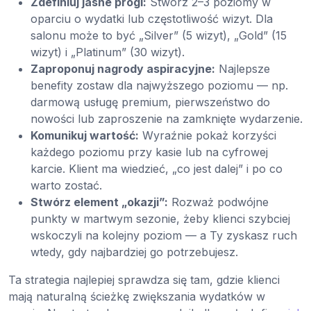
Zdefiniuj jasne progi:
Stwórz 2–3 poziomy w
oparciu o wydatki lub częstotliwość wizyt. Dla
salonu może to być „Silver” (5 wizyt), „Gold” (15
wizyt) i „Platinum” (30 wizyt).
Zaproponuj nagrody aspiracyjne:
Najlepsze
benefity zostaw dla najwyższego poziomu — np.
darmową usługę premium, pierwszeństwo do
nowości lub zaproszenie na zamknięte wydarzenie.
Komunikuj wartość:
Wyraźnie pokaż korzyści
każdego poziomu przy kasie lub na cyfrowej
karcie. Klient ma wiedzieć, „co jest dalej” i po co
warto zostać.
Stwórz element „okazji”:
Rozważ podwójne
punkty w martwym sezonie, żeby klienci szybciej
wskoczyli na kolejny poziom — a Ty zyskasz ruch
wtedy, gdy najbardziej go potrzebujesz.
Ta strategia najlepiej sprawdza się tam, gdzie klienci
mają naturalną ścieżkę zwiększania wydatków w