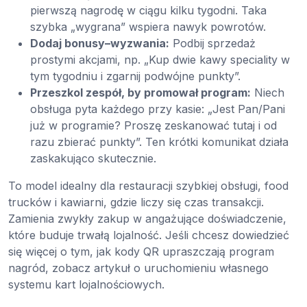
pierwszą nagrodę w ciągu kilku tygodni. Taka
szybka „wygrana” wspiera nawyk powrotów.
Dodaj bonusy–wyzwania:
Podbij sprzedaż
prostymi akcjami, np. „Kup dwie kawy speciality w
tym tygodniu i zgarnij podwójne punkty”.
Przeszkol zespół, by promował program:
Niech
obsługa pyta każdego przy kasie: „Jest Pan/Pani
już w programie? Proszę zeskanować tutaj i od
razu zbierać punkty”. Ten krótki komunikat działa
zaskakująco skutecznie.
To model idealny dla restauracji szybkiej obsługi, food
trucków i kawiarni, gdzie liczy się czas transakcji.
Zamienia zwykły zakup w angażujące doświadczenie,
które buduje trwałą lojalność. Jeśli chcesz dowiedzieć
się więcej o tym, jak kody QR upraszczają program
nagród, zobacz artykuł o uruchomieniu własnego
systemu kart lojalnościowych.