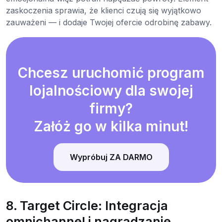
zaskoczenia sprawia, że klienci czują się wyjątkowo
zauważeni — i dodaje Twojej ofercie odrobinę zabawy.
Chcesz uruchomić program
lojalnościowy dla swojej
firmy?
Załóż go w kilka minut!
Wypróbuj ZA DARMO
8. Target Circle: Integracja
omnichannel i nagradzanie