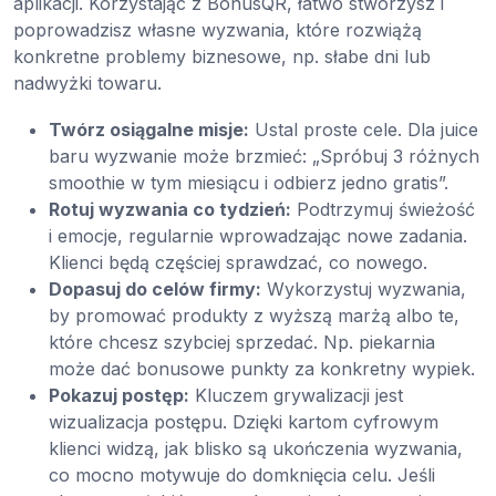
aplikacji. Korzystając z BonusQR, łatwo stworzysz i
poprowadzisz własne wyzwania, które rozwiążą
konkretne problemy biznesowe, np. słabe dni lub
nadwyżki towaru.
Twórz osiągalne misje:
Ustal proste cele. Dla juice
baru wyzwanie może brzmieć: „Spróbuj 3 różnych
smoothie w tym miesiącu i odbierz jedno gratis”.
Rotuj wyzwania co tydzień:
Podtrzymuj świeżość
i emocje, regularnie wprowadzając nowe zadania.
Klienci będą częściej sprawdzać, co nowego.
Dopasuj do celów firmy:
Wykorzystuj wyzwania,
by promować produkty z wyższą marżą albo te,
które chcesz szybciej sprzedać. Np. piekarnia
może dać bonusowe punkty za konkretny wypiek.
Pokazuj postęp:
Kluczem grywalizacji jest
wizualizacja postępu. Dzięki kartom cyfrowym
klienci widzą, jak blisko są ukończenia wyzwania,
co mocno motywuje do domknięcia celu. Jeśli