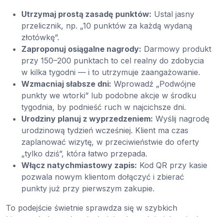
Utrzymaj prostą zasadę punktów:
Ustal jasny
przelicznik, np. „10 punktów za każdą wydaną
złotówkę”.
Zaproponuj osiągalne nagrody:
Darmowy produkt
przy 150–200 punktach to cel realny do zdobycia
w kilka tygodni — i to utrzymuje zaangażowanie.
Wzmacniaj słabsze dni:
Wprowadź „Podwójne
punkty we wtorki” lub podobne akcje w środku
tygodnia, by podnieść ruch w najcichsze dni.
Urodziny planuj z wyprzedzeniem:
Wyślij nagrodę
urodzinową tydzień wcześniej. Klient ma czas
zaplanować wizytę, w przeciwieństwie do oferty
„tylko dziś”, która łatwo przepada.
Włącz natychmiastowy zapis:
Kod QR przy kasie
pozwala nowym klientom dołączyć i zbierać
punkty już przy pierwszym zakupie.
To podejście świetnie sprawdza się w szybkich