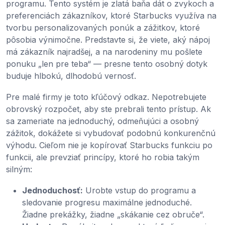
programu. Tento systém je zlatá baňa dát o zvykoch a
preferenciách zákazníkov, ktoré Starbucks využíva na
tvorbu personalizovaných ponúk a zážitkov, ktoré
pôsobia výnimočne. Predstavte si, že viete, aký nápoj
má zákazník najradšej, a na narodeniny mu pošlete
ponuku „len pre teba“ — presne tento osobný dotyk
buduje hlbokú, dlhodobú vernosť.
Pre malé firmy je toto kľúčový odkaz. Nepotrebujete
obrovský rozpočet, aby ste prebrali tento prístup. Ak
sa zameriate na jednoduchý, odmeňujúci a osobný
zážitok, dokážete si vybudovať podobnú konkurenčnú
výhodu. Cieľom nie je kopírovať Starbucks funkciu po
funkcii, ale prevziať princípy, ktoré ho robia takým
silným:
Jednoduchosť:
Urobte vstup do programu a
sledovanie progresu maximálne jednoduché.
Žiadne prekážky, žiadne „skákanie cez obruče“.