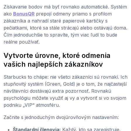
Získavanie bodov má byť rovnako automatické. Systém
ako
BonusQR
prepojí odmeny priamo s profilom
zákazníka a nahradí staré papierové kartičky s
pečiatkami, ktoré sa stále strácajú alebo ostávajú doma.
Čím jednoduchšie to spravíte, tým viac ľudí to bude
reálne používať.
Vytvorte úrovne, ktoré odmenia
vašich najlepších zákazníkov
Starbucks to chápe: nie všetci zákazníci sú rovnakí. Ich
stupňovitý systém (Green, Gold) je o tom, že najčastejší
návštevníci dostávajú extra pozornosť. Rovnakú
psychológiu môžete využiť aj vy a vytvoriť si vo svojom
podniku „VIP“ atmosféru.
Začnite s jednoduchým dvojúrovňovým nastavením:
Štandardní členovia:
Každý, kto sa zaregistruje,