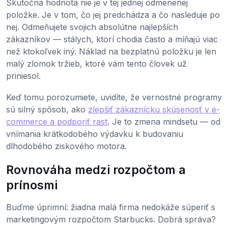
Skutočná hodnota nie je v tej jednej odmenenej
položke. Je v tom, čo jej predchádza a čo nasleduje po
nej. Odmeňujete svojich absolútne najlepších
zákazníkov — stálych, ktorí chodia často a míňajú viac
než ktokoľvek iný. Náklad na bezplatnú položku je len
malý zlomok tržieb, ktoré vám tento človek už
priniesol.
Keď tomu porozumiete, uvidíte, že vernostné programy
sú silný spôsob, ako
zlepšiť zákaznícku skúsenosť v e-
commerce a podporiť rast
. Je to zmena mindsetu — od
vnímania krátkodobého výdavku k budovaniu
dlhodobého ziskového motora.
Rovnováha medzi rozpočtom a
prínosmi
Buďme úprimní: žiadna malá firma nedokáže súperiť s
marketingovým rozpočtom Starbucks. Dobrá správa?