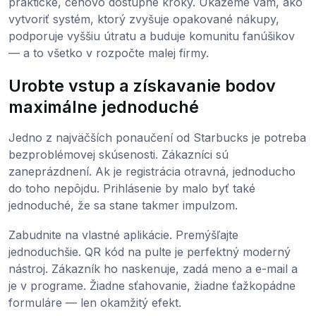
praktické, cenovo dostupné kroky. Ukážeme vám, ako
vytvoriť systém, ktorý zvyšuje opakované nákupy,
podporuje vyššiu útratu a buduje komunitu fanúšikov
— a to všetko v rozpočte malej firmy.
Urobte vstup a získavanie bodov
maximálne jednoduché
Jedno z najväčších ponaučení od Starbucks je potreba
bezproblémovej skúsenosti. Zákazníci sú
zaneprázdnení. Ak je registrácia otravná, jednoducho
do toho nepôjdu. Prihlásenie by malo byť také
jednoduché, že sa stane takmer impulzom.
Zabudnite na vlastné aplikácie. Premýšľajte
jednoduchšie. QR kód na pulte je perfektný moderný
nástroj. Zákazník ho naskenuje, zadá meno a e-mail a
je v programe. Žiadne sťahovanie, žiadne ťažkopádne
formuláre — len okamžitý efekt.