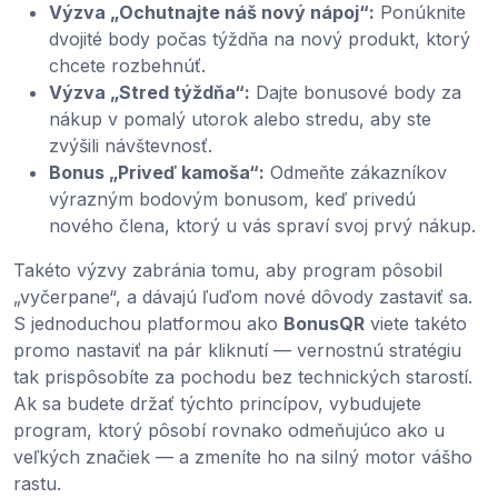
Výzva „Ochutnajte náš nový nápoj“:
Ponúknite
dvojité body počas týždňa na nový produkt, ktorý
chcete rozbehnúť.
Výzva „Stred týždňa“:
Dajte bonusové body za
nákup v pomalý utorok alebo stredu, aby ste
zvýšili návštevnosť.
Bonus „Priveď kamoša“:
Odmeňte zákazníkov
výrazným bodovým bonusom, keď privedú
nového člena, ktorý u vás spraví svoj prvý nákup.
Takéto výzvy zabránia tomu, aby program pôsobil
„vyčerpane“, a dávajú ľuďom nové dôvody zastaviť sa.
S jednoduchou platformou ako
BonusQR
viete takéto
promo nastaviť na pár kliknutí — vernostnú stratégiu
tak prispôsobíte za pochodu bez technických starostí.
Ak sa budete držať týchto princípov, vybudujete
program, ktorý pôsobí rovnako odmeňujúco ako u
veľkých značiek — a zmeníte ho na silný motor vášho
rastu.