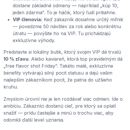
dostane základné odmeny — napríklad „kúp 10,
jeden zdarma“. To je háčik, ktorý ľudí pritiahne.
VIP členovia:
Keď zákazník dosiahne určitý míľnik
— povedzme 50 návštev za rok alebo konkrétnu
útratu — povýšite ho na VIP. Tu prichádzajú
exkluzívne výhody.
Predstavte si lokálny butik, ktorý svojim VIP dá trvalú
10 % zľavu
. Alebo kaviareň, ktorá top pravidelným dá
„free flavor shot Friday“. Takéto malé, exkluzívne
benefity vytvárajú silný pocit statusu a dajú vašim
najlepším zákazníkom pocit, že patria do užšieho
kruhu.
Zmyslom úrovní nie je len rozdávať viac odmien. Ide o
ambíciu. Zákazníci dostanú cieľ, pre ktorý sa oplatí
snažiť — prídu častejšie a minú o trochu viac, aby
odomkli ďalší level uznania.