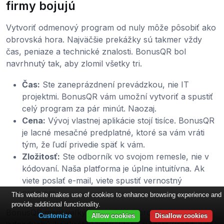
firmy bojujú
Vytvoriť odmenový program od nuly môže pôsobiť ako
obrovská hora. Najväčšie prekážky sú takmer vždy
čas, peniaze a technické znalosti. BonusQR bol
navrhnutý tak, aby zlomil všetky tri.
Čas:
Ste zaneprázdnení prevádzkou, nie IT
projektmi. BonusQR vám umožní vytvoriť a spustiť
celý program za pár minút. Naozaj.
Cena:
Vývoj vlastnej aplikácie stojí tisíce. BonusQR
je lacné mesačné predplatné, ktoré sa vám vráti
tým, že ľudí privedie späť k vám.
Zložitosť:
Ste odborník vo svojom remesle, nie v
kódovaní. Naša platforma je úplne intuitívna. Ak
viete poslať e-mail, viete spustiť vernostný
program.
This website makes use of cookies to enhance browsing experience and
provide additional functionality.
BonusQR mení veľký, zastrašujúci projekt na
Customize
Allow cookies
Disallow cookies