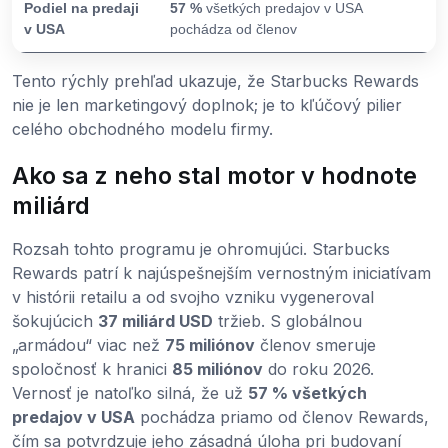
Podiel na predaji
57 %
všetkých predajov v USA
v USA
pochádza od členov
Tento rýchly prehľad ukazuje, že Starbucks Rewards
nie je len marketingový doplnok; je to kľúčový pilier
celého obchodného modelu firmy.
Ako sa z neho stal motor v hodnote
miliárd
Rozsah tohto programu je ohromujúci. Starbucks
Rewards patrí k najúspešnejším vernostným iniciatívam
v histórii retailu a od svojho vzniku vygeneroval
šokujúcich
37 miliárd USD
tržieb. S globálnou
„armádou“ viac než
75 miliónov
členov smeruje
spoločnosť k hranici
85 miliónov
do roku 2026.
Vernosť je natoľko silná, že už
57 % všetkých
predajov v USA
pochádza priamo od členov Rewards,
čím sa potvrdzuje jeho zásadná úloha pri budovaní