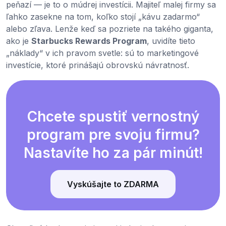
peňazí — je to o múdrej investícii. Majiteľ malej firmy sa
ľahko zasekne na tom, koľko stojí „kávu zadarmo“
alebo zľava. Lenže keď sa pozriete na takého giganta,
ako je
Starbucks Rewards Program
, uvidíte tieto
„náklady“ v ich pravom svetle: sú to marketingové
investície, ktoré prinášajú obrovskú návratnosť.
Chcete spustiť vernostný
program pre svoju firmu?
Nastavíte ho za pár minút!
Vyskúšajte to ZDARMA