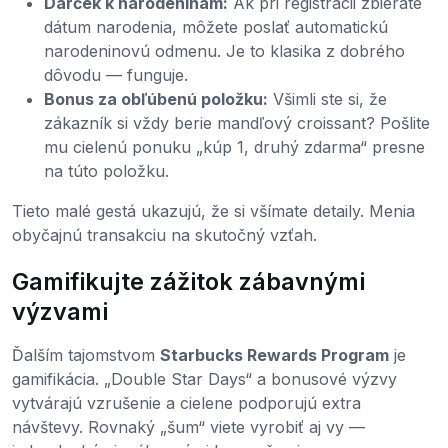
Darček k narodeninám:
Ak pri registrácii zbierate
dátum narodenia, môžete poslať automatickú
narodeninovú odmenu. Je to klasika z dobrého
dôvodu — funguje.
Bonus za obľúbenú položku:
Všimli ste si, že
zákazník si vždy berie mandľový croissant? Pošlite
mu cielenú ponuku „kúp 1, druhý zdarma“ presne
na túto položku.
Tieto malé gestá ukazujú, že si všímate detaily. Menia
obyčajnú transakciu na skutočný vzťah.
Gamifikujte zážitok zábavnými
výzvami
Ďalším tajomstvom
Starbucks Rewards Program
je
gamifikácia. „Double Star Days“ a bonusové výzvy
vytvárajú vzrušenie a cielene podporujú extra
návštevy. Rovnaký „šum“ viete vyrobiť aj vy —