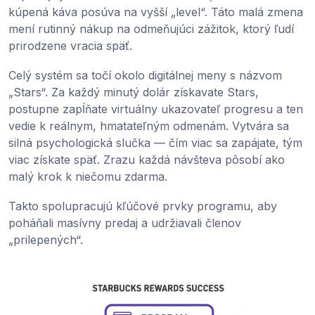
kúpená káva posúva na vyšší „level“. Táto malá zmena
mení rutinný nákup na odmeňujúci zážitok, ktorý ľudí
prirodzene vracia späť.
Celý systém sa točí okolo digitálnej meny s názvom
„Stars“. Za každý minutý dolár získavate Stars,
postupne zapĺňate virtuálny ukazovateľ progresu a ten
vedie k reálnym, hmatateľným odmenám. Vytvára sa
silná psychologická slučka — čím viac sa zapájate, tým
viac získate späť. Zrazu každá návšteva pôsobí ako
malý krok k niečomu zdarma.
Takto spolupracujú kľúčové prvky programu, aby
poháňali masívny predaj a udržiavali členov
„prilepených“.