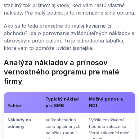
stabilný tok príjmov aj vtedy, keď vám rastú vlastné
náklady. Pre malý podnik je to mimoriadne silná obrana.
Ako sa to teda premietne do malej kaviarne či
obchodu? Ide o porovnanie zvládnuteľných nákladov s
obrovským potenciálom. Tu je jednoduchá tabuľka,
ktorá vám to pomôže uvidieť jasnejšie.
Analýza nákladov a prínosov
vernostného programu pre malé
firmy
Typický náklad
Možný prínos a
Faktor
pre SMB
ROI
Náklady na
Veľkoobchodná
Vyššia celoživotná
odmeny
cena uplatnených
hodnota zákazníka.
položiek (napr. 1
Verní zákazníci minú