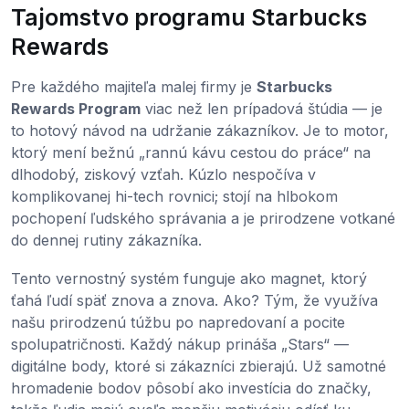
Tajomstvo programu Starbucks
Rewards
Pre každého majiteľa malej firmy je
Starbucks
Rewards Program
viac než len prípadová štúdia — je
to hotový návod na udržanie zákazníkov. Je to motor,
ktorý mení bežnú „rannú kávu cestou do práce“ na
dlhodobý, ziskový vzťah. Kúzlo nespočíva v
komplikovanej hi-tech rovnici; stojí na hlbokom
pochopení ľudského správania a je prirodzene votkané
do dennej rutiny zákazníka.
Tento vernostný systém funguje ako magnet, ktorý
ťahá ľudí späť znova a znova. Ako? Tým, že využíva
našu prirodzenú túžbu po napredovaní a pocite
spolupatričnosti. Každý nákup prináša „Stars“ —
digitálne body, ktoré si zákazníci zbierajú. Už samotné
hromadenie bodov pôsobí ako investícia do značky,