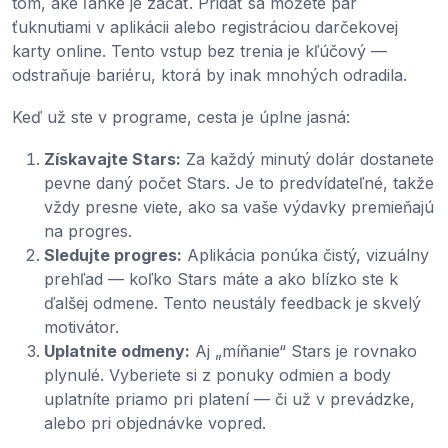
tom, aké ľahké je začať. Pridať sa môžete pár
ťuknutiami v aplikácii alebo registráciou darčekovej
karty online. Tento vstup bez trenia je kľúčový —
odstraňuje bariéru, ktorá by inak mnohých odradila.
Keď už ste v programe, cesta je úplne jasná:
Získavajte Stars:
Za každý minutý dolár dostanete
pevne daný počet Stars. Je to predvídateľné, takže
vždy presne viete, ako sa vaše výdavky premieňajú
na progres.
Sledujte progres:
Aplikácia ponúka čistý, vizuálny
prehľad — koľko Stars máte a ako blízko ste k
ďalšej odmene. Tento neustály feedback je skvelý
motivátor.
Uplatnite odmeny:
Aj „míňanie“ Stars je rovnako
plynulé. Vyberiete si z ponuky odmien a body
uplatníte priamo pri platení — či už v prevádzke,
alebo pri objednávke vopred.