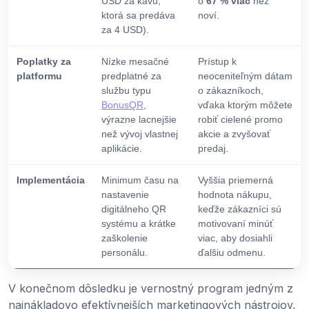
USD za kávu,
o
67 % viac
než
ktorá sa predáva
noví.
za 4 USD).
Poplatky za
Nízke mesačné
Prístup k
platformu
predplatné za
neoceniteľným dátam
službu typu
o zákazníkoch,
BonusQR
,
vďaka ktorým môžete
výrazne lacnejšie
robiť cielené promo
než vývoj vlastnej
akcie a zvyšovať
aplikácie.
predaj.
Implementácia
Minimum času na
Vyššia priemerná
nastavenie
hodnota nákupu,
digitálneho QR
keďže zákazníci sú
systému a krátke
motivovaní minúť
zaškolenie
viac, aby dosiahli
personálu.
ďalšiu odmenu.
V konečnom dôsledku je vernostný program jedným z
najnákladovo efektívnejších marketingových nástrojov,