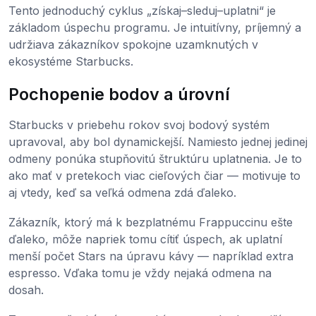
Tento jednoduchý cyklus „získaj–sleduj–uplatni“ je
základom úspechu programu. Je intuitívny, príjemný a
udržiava zákazníkov spokojne uzamknutých v
ekosystéme Starbucks.
Pochopenie bodov a úrovní
Starbucks v priebehu rokov svoj bodový systém
upravoval, aby bol dynamickejší. Namiesto jednej jedinej
odmeny ponúka stupňovitú štruktúru uplatnenia. Je to
ako mať v pretekoch viac cieľových čiar — motivuje to
aj vtedy, keď sa veľká odmena zdá ďaleko.
Zákazník, ktorý má k bezplatnému Frappuccinu ešte
ďaleko, môže napriek tomu cítiť úspech, ak uplatní
menší počet Stars na úpravu kávy — napríklad extra
espresso. Vďaka tomu je vždy nejaká odmena na
dosah.