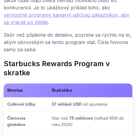
takže ľudia majú oveľa menšiu motiváciu odísť ku
konkurencii. Je to ukážkový príklad toho, ako
vernostné programy kaviarní udržujú zákazníkov, aby
sa vracali po ďalšie
.
Skôr než pôjdeme do detailov, pozrime sa rýchlo na to,
akým obrovským sa tento program stal. Čísla hovoria
samy za seba.
Starbucks Rewards Program v
skratke
Metriка
Štatistika
Celkové tržby
37 miliárd USD
od spustenia
Členovia
Viac než
75 miliónov
(odhad 85M do
globálne
roku 2026)