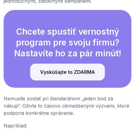
jednoduchými, zábavnými kampaňami.
Chcete spustiť vernostný
program pre svoju firmu?
Nastavíte ho za pár minút!
Vyskúšajte to ZDARMA
Nemusíte zostať pri štandardnom „jeden bod za
nákup“. Oživte to časovo obmedzenými výzvami, ktoré
podporia konkrétne správanie.
Napríklad: