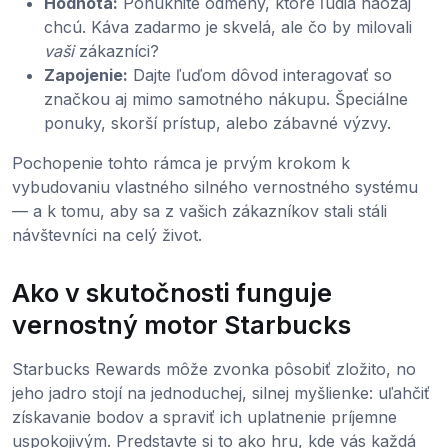
Hodnota:
Ponúknite odmeny, ktoré ľudia naozaj
chcú. Káva zadarmo je skvelá, ale čo by milovali
vaši
zákazníci?
Zapojenie:
Dajte ľuďom dôvod interagovať so
značkou aj mimo samotného nákupu. Špeciálne
ponuky, skorší prístup, alebo zábavné výzvy.
Pochopenie tohto rámca je prvým krokom k
vybudovaniu vlastného silného vernostného systému
— a k tomu, aby sa z vašich zákazníkov stali stáli
návštevníci na celý život.
Ako v skutočnosti funguje
vernostný motor Starbucks
Starbucks Rewards môže zvonka pôsobiť zložito, no
jeho jadro stojí na jednoduchej, silnej myšlienke: uľahčiť
získavanie bodov a spraviť ich uplatnenie príjemne
uspokojivým. Predstavte si to ako hru, kde vás každá