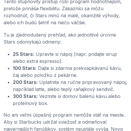
Tento stupňovitý prístup robí program hodnotnejším,
pretože prináša flexibilitu. Zákazníci sa môžu
rozhodnúť, či Stars minú na malé, okamžité výhody,
alebo ich budú šetriť na niečo väčšie.
Tu je zjednodušený prehľad, ako jednotlivé úrovne
Stars odomykajú odmeny:
25 Stars:
Upravte si nápoj (napr. pridajte sirup
alebo extra espresso).
100 Stars:
Dajte si zdarma prekvapkávanú kávu,
čaj alebo položku z pekárne.
200 Stars:
Uplatnite na ručne pripravovaný nápoj,
napríklad latte, alebo teplý raňajkový sendvič.
300 Stars:
Vezmite si domov balenú kávu alebo
proteínový box.
No ani veľmi úspešný program nemôže stáť na mieste.
Aby si Starbucks udržal sviežosť a odmeňoval
najvernejších fanúšikov, systém neustále vyvíja. Novo