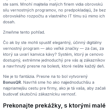
ste sami. Mnohí majitelia malých firiem vidia obrovskú
silu vernostných programov, no predpokladajú, že bez
obrovského rozpočtu a vlastného IT tímu sú mimo ich
dosah.
Zmeňme tento pohľad.
Čo ak by ste mohli spustiť elegantný, účinný digitálny
vernostný program — ako veľké značky — za čas, za
ktorý sa uvarí kanvica kávy? Systém, ktorý je cenovo
dostupný, extrémne jednoduchý pre vás aj zákazníkov
a navrhnutý presne na bolesti, ktoré riešite každý deň.
Nie je to fantázia. Presne na to bol vytvorený
BonusQR
. Navrhli sme ho ako najjednoduchšiu a
najpriamejšiu cestu pre firmy, ako je tá vaša, aby začali
budovať skutočnú zákaznícku vernosť.
Prekonajte prekážky, s ktorými malé