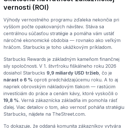
vernosti (ROI)
Výhody vernostného programu zďaleka nekončia pri
vyššom počte opakovaných návštev. Stáva sa
centrálnou súčasťou stratégie a pomáha vám ustáť
náročné ekonomické obdobia — rovnako ako veľkým
hráčom. Starbucks je toho ukážkovým príkladom.
Starbucks Rewards je základným kameňom finančnej
sily spoločnosti. V 1. štvrťroku fiškálneho roku 2026
dosiahol Starbucks
9,9 miliardy USD tržieb
, čo je
nárast o 6 %
oproti predchádzajúcemu roku. A to aj
napriek obrovským nákladovým tlakom — rastúcim
investíciám do práce a cenám kávy, ktoré vyskočili o
19,8 %
. Verná zákaznícka základňa im pomohla rásť
ďalej. Viac detailov o tom, ako vernosť poháňa stratégiu
Starbucks, nájdete na TheStreet.com.
To dokazuje, že oddaná komunita zákazníkov vytvára