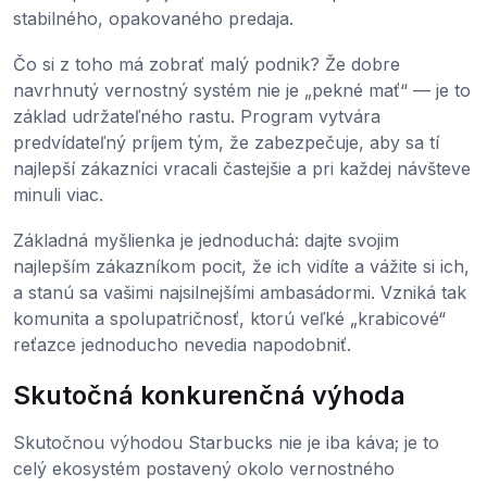
stabilného, opakovaného predaja.
Čo si z toho má zobrať malý podnik? Že dobre
navrhnutý vernostný systém nie je „pekné mať“ — je to
základ udržateľného rastu. Program vytvára
predvídateľný príjem tým, že zabezpečuje, aby sa tí
najlepší zákazníci vracali častejšie a pri každej návšteve
minuli viac.
Základná myšlienka je jednoduchá: dajte svojim
najlepším zákazníkom pocit, že ich vidíte a vážite si ich,
a stanú sa vašimi najsilnejšími ambasádormi. Vzniká tak
komunita a spolupatričnosť, ktorú veľké „krabicové“
reťazce jednoducho nevedia napodobniť.
Skutočná konkurenčná výhoda
Skutočnou výhodou Starbucks nie je iba káva; je to
celý ekosystém postavený okolo vernostného