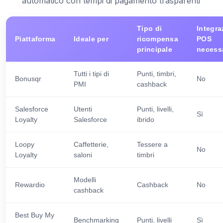
automatico con tempi di pagamento trasparenti
Tipo di
Integra
Piattaforma
Ideale per
ricompensa
POS
principale
necess
Tutti i tipi di
Punti, timbri,
Bonusqr
No
PMI
cashback
Salesforce
Utenti
Punti, livelli,
Sì
Loyalty
Salesforce
ibrido
Loopy
Caffetterie,
Tessere a
No
Loyalty
saloni
timbri
Modelli
Rewardio
Cashback
No
cashback
Best Buy My
Benchmarking
Punti, livelli
Sì