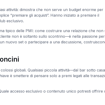
iasi attività: dimostra che non serve un budget enorme per
plice “premiare gli acquisti”. Hanno iniziato a premiare il
club esclusivo.
ema tipico delle PMI: come costruire una relazione che non 
cliente non è soltanto sullo scontrino—è nella passione per 
un nuovo set o partecipare a una discussione, costruisco
toncini
colossi globali. Qualsiasi piccola attività—dal bar sotto casa
ve è smettere di pensare solo a premi legati alle transazi
?” Quale accesso esclusivo o contenuto unico potresti offrire 