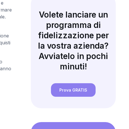
 e
ormare
Volete lanciare un
le.
programma di
fidelizzazione per
zione
uisti
la vostra azienda?
Avviatelo in pochi
o
minuti!
n anno
Prova GRATIS