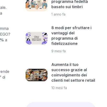
programma fedeltà
basato sui timbri
ale.
ca
1 anno fa
8 modi per sfruttare i
ramma
vantaggi del
 LEGO?
programma di
2%
a
fidelizzazione
9 mesi fa
Aumenta il tuo
successo grazie al
ende
coinvolgimento dei
 di
clienti nel settore retail
10 mesi fa