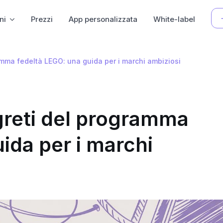
ni
Prezzi
App personalizzata
White-label
amma fedeltà LEGO: una guida per i marchi ambiziosi
greti del programma
ida per i marchi