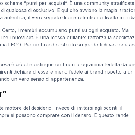
o schema “punti per acquisti”. È una community stratificata
 di qualcosa di esclusivo. È qui che avviene la magia: trasf
utentica, il vero segreto di una retention di livello mondia
 Certo, i membri accumulano punti su ogni acquisto. Ma
ne i nuovi set. È una mossa brillante: rafforza la soddisfa
tema LEGO. Per un brand costruito su prodotti di valore e acq
spesa è ciò che distingue un buon programma fedeltà da un
irenti dichiara di essere meno fedele ai brand rispetto a u
ando un vero senso di appartenenza.
r”
 motore del desiderio. Invece di limitarsi agli sconti, il
pre si possono comprare con il denaro. E questo rende