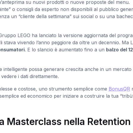
i un’anteprima su nuovi prodotti o nuove proposte del menu.
uinte” o consigli da esperto non disponibili al pubblico gener
enza un “cliente della settimana” sui social o su una bache
 Gruppo LEGO ha lanciato la versione aggiornata del prog
toli stava vivendo l’anno peggiore da oltre un decennio. Ma
consumatori
. E lo slancio è aumentato fino a un
balzo del 1
ne intelligente possa generare crescita anche in un mercato
vedere i dati direttamente.
omplesse e costose, uno strumento semplice come
BonusQR
r
 semplice ed economico per iniziare a costruire la tua “tribù”
a Masterclass nella Retention