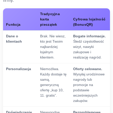
firmy.
Tradycyjna
karta
Cyfrowa lojalność
Funkcja
pieczątek
(BonusQR)
Dane o
Brak. Nie wiesz,
Bogate informacje.
klientach
kto jest Twoim
Śledź częstotliwość
najbardziej
wizyt, nawyki
lojalnym
zakupowe i
klientem.
realizację nagród.
Personalizacja
Niemożliwa.
Oferty celowane.
Każdy dostaje tę
Wysyłaj urodzinowe
samą,
nagrody lub
generyczną
promocje na
ofertę „kup 10,
podstawie
11. gratis”.
wcześniejszych
zakupów.
Doświadczenie
Niewygodne.
Bezproblemowe.