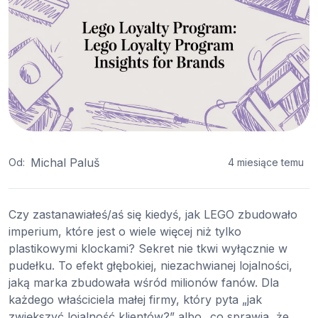
Michal Paluš
Od:
4 miesiące temu
Czy zastanawiałeś/aś się kiedyś, jak LEGO zbudowało
imperium, które jest o wiele więcej niż tylko
plastikowymi klockami? Sekret nie tkwi wyłącznie w
pudełku. To efekt głębokiej, niezachwianej lojalności,
jaką marka zbudowała wśród milionów fanów. Dla
każdego właściciela małej firmy, który pyta „jak
zwiększyć lojalność klientów?” albo „co sprawia, że