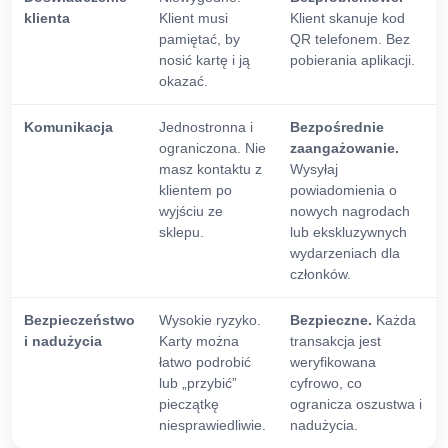
klienta
Klient musi
Klient skanuje kod
pamiętać, by
QR telefonem. Bez
nosić kartę i ją
pobierania aplikacji.
okazać.
Komunikacja
Jednostronna i
Bezpośrednie
ograniczona. Nie
zaangażowanie.
masz kontaktu z
Wysyłaj
klientem po
powiadomienia o
wyjściu ze
nowych nagrodach
sklepu.
lub ekskluzywnych
wydarzeniach dla
członków.
Bezpieczeństwo
Wysokie ryzyko.
Bezpieczne.
Każda
i nadużycia
Karty można
transakcja jest
łatwo podrobić
weryfikowana
lub „przybić”
cyfrowo, co
pieczątkę
ogranicza oszustwa i
niesprawiedliwie.
nadużycia.