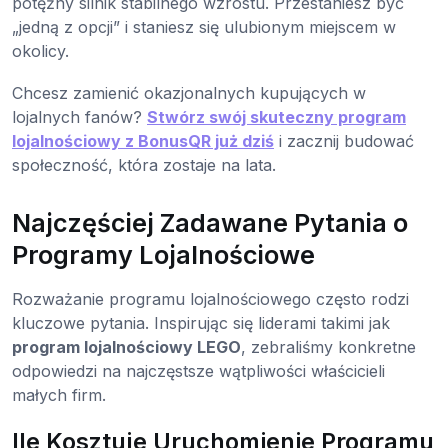
potężny silnik stabilnego wzrostu. Przestaniesz być
„jedną z opcji” i staniesz się ulubionym miejscem w
okolicy.
Chcesz zamienić okazjonalnych kupujących w
lojalnych fanów?
Stwórz swój skuteczny program
lojalnościowy z BonusQR już dziś
i zacznij budować
społeczność, która zostaje na lata.
Najczęściej Zadawane Pytania o
Programy Lojalnościowe
Rozważanie programu lojalnościowego często rodzi
kluczowe pytania. Inspirując się liderami takimi jak
program lojalnościowy LEGO
, zebraliśmy konkretne
odpowiedzi na najczęstsze wątpliwości właścicieli
małych firm.
Ile Kosztuje Uruchomienie Programu