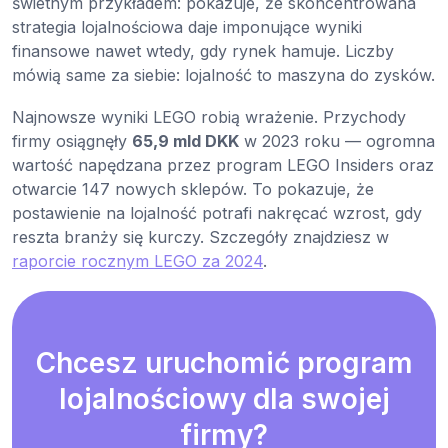
świetnym przykładem: pokazuje, że skoncentrowana
strategia lojalnościowa daje imponujące wyniki
finansowe nawet wtedy, gdy rynek hamuje. Liczby
mówią same za siebie: lojalność to maszyna do zysków.
Najnowsze wyniki LEGO robią wrażenie. Przychody
firmy osiągnęły
65,9 mld DKK
w 2023 roku — ogromna
wartość napędzana przez program LEGO Insiders oraz
otwarcie 147 nowych sklepów. To pokazuje, że
postawienie na lojalność potrafi nakręcać wzrost, gdy
reszta branży się kurczy. Szczegóły znajdziesz w
raporcie rocznym LEGO za 2024
.
Chcesz uruchomić program
lojalnościowy dla swojej
firmy?