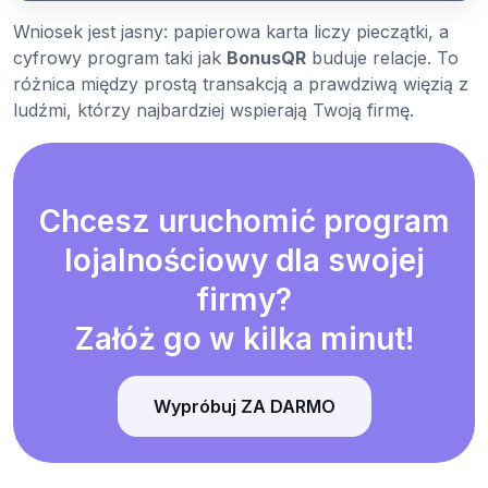
Wniosek jest jasny: papierowa karta liczy pieczątki, a
cyfrowy program taki jak
BonusQR
buduje relacje. To
różnica między prostą transakcją a prawdziwą więzią z
ludźmi, którzy najbardziej wspierają Twoją firmę.
Chcesz uruchomić program
lojalnościowy dla swojej
firmy?
Załóż go w kilka minut!
Wypróbuj ZA DARMO