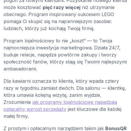
pogoń za nowymi klientami. Pozyskanie nowego klienta
może kosztować
pięć razy więcej
niż utrzymanie
obecnego. Program inspirowany sukcesem LEGO
pomaga Ci skupić się na najcenniejszym zasobie:
ludziach, którzy już kochają Twoją firmę.
Program lojalnościowy to nie „koszt” — to Twoja
najmocniejsza inwestycja marketingowa. Działa 24/7,
buduje relacje, napędza powtórne zakupy i tworzy
społeczność fanów, którzy stają się Twoimi najlepszymi
ambasadorami.
Dla kawiarni oznacza to klienta, który wpada cztery
razy w tygodniu zamiast dwóch. Dla salonu — klientkę,
która umawia kolejną wizytę, zanim wyjdzie.
Zrozumienie
jak programy lojalnościowe napędzają
opłacalny wzrost sprzedaży
jest kluczowe dla każdej
małej firmy.
Z prostym i opłacalnym narzędziem takim jak
BonusQR