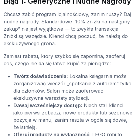
Błąd 1: Generyczne i Nudne Nagrody
Chcesz zabić program lojalnościowy, zanim ruszy? Daj
nudne nagrody. Standardowe „10% zniżki na następny
zakup” nie jest wyjątkowe — to zwykła transakcja.
Zniżki są wszędzie. Klienci chcą poczuć, że należą do
ekskluzywnego grona.
Zamiast rabatu, który szybko się zapomina, zaoferuj
coś, czego nie da się łatwo kupić za pieniądze:
Twórz doświadczenia:
Lokalna księgarnia może
zorganizować wieczór „spotkanie z autorem” tylko
dla członków. Salon może zaoferować
ekskluzywne warsztaty stylizacji.
Dawaj wcześniejszy dostęp:
Niech stali klienci
jako pierwsi zobaczą nowe produkty lub sezonowe
pozycje w menu, zanim reszta w ogóle się dowie,
że istnieją.
Oferuj produkty na wyłączność:
LEGO robi to