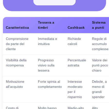
Tessera a
Sistema
Caratteristica
timbri
Cashback
a punti
Comprensione
Immediata e
Richiede
Regole di
da parte del
intuitiva
calcoli
accumulo
cliente
complesse
Visibilità della
Progresso
Percentuale
Valore dei
ricompensa
visivo sulla
astratta
punti poco
tessera
chiaro
Motivazione
Forte spinta al
Interesse
Debole, a
all’acquisto
completamento
moderato
meno di
per il
grandi
risparmio
spender
Costo di
Molto basso
Medio-alto
Alto