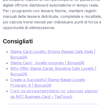
digitali offrono dashboard automatiche in tempo reale.
Per i programmi con tessere fisiche, mantieni registri
manuali delle tessere distribuite, completate e riscattate,
poi calcola trend mensili per individuare punti di forza e
opportunità di ottimizzazione.
Consigliati
Stamp Card Loyalty: Driving Repeat Cafe Visits |
BonusQR
Stamp Card - loyalty program | BonusQR
Why Offer Stamp Cards: Boosting Cafe Loyalty |
BonusQR
Create a Successful Stamp-Based Loyalty
Program: A | BonusQR
Γιατί να αντικαταστήσετε τις χάρτινες κάρτες
με NFC Business Card – TagTouch