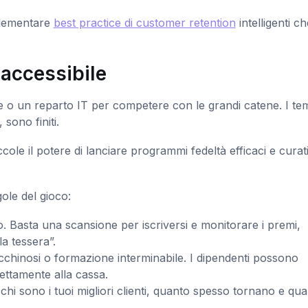
mplementare
best practice di customer retention
intelligenti ch
 accessibile
 o un reparto IT per competere con le grandi catene. I te
 sono finiti.
cole il potere di lanciare programmi fedeltà efficaci e curati
ole del gioco:
o. Basta una scansione per iscriversi e monitorare i premi,
a tessera”.
chinosi o formazione interminabile. I dipendenti possono
ettamente alla cassa.
hi sono i tuoi migliori clienti, quanto spesso tornano e qual