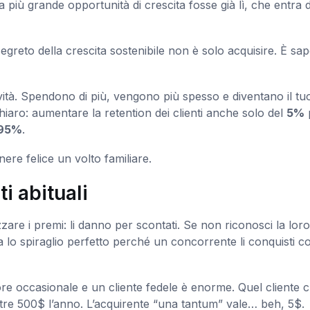
ua più grande opportunità di crescita fosse già lì, che entra d
segreto della crescita sostenibile non è solo acquisire. È sap
tività. Spendono di più, vengono più spesso e diventano il tu
hiaro: aumentare la retention dei clienti anche solo del
5%
 95%
.
re felice un volto familiare.
ti abituali
zzare i premi: li danno per scontati. Se non riconosci la loro
ea lo spiraglio perfetto perché un concorrente li conquisti c
tore occasionale e un cliente fedele è enorme. Quel cliente 
tre 500$ l’anno. L’acquirente “una tantum” vale… beh, 5$.