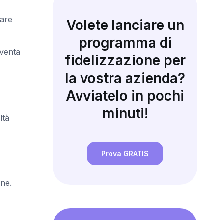
iare
Volete lanciare un
programma di
iventa
fidelizzazione per
la vostra azienda?
Avviatelo in pochi
minuti!
ltà
Prova GRATIS
one.