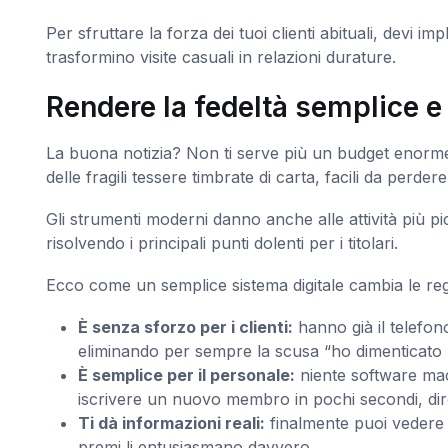
Per sfruttare la forza dei tuoi clienti abituali, devi i
trasformino visite casuali in relazioni durature.
Rendere la fedeltà semplice e
La buona notizia? Non ti serve più un budget enorme
delle fragili tessere timbrate di carta, facili da perdere,
Gli strumenti moderni danno anche alle attività più pic
risolvendo i principali punti dolenti per i titolari.
Ecco come un semplice sistema digitale cambia le reg
È senza sforzo per i clienti:
hanno già il telefon
eliminando per sempre la scusa “ho dimenticato l
È semplice per il personale:
niente software mac
iscrivere un nuovo membro in pochi secondi, dir
Ti dà informazioni reali:
finalmente puoi vedere c
premi li entusiasmano davvero.