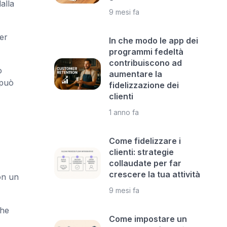
alla
9 mesi fa
er
In che modo le app dei
programmi fedeltà
contribuiscono ad
o
aumentare la
può
fidelizzazione dei
clienti
1 anno fa
Come fidelizzare i
clienti: strategie
collaudate per far
crescere la tua attività
on un
9 mesi fa
che
Come impostare un