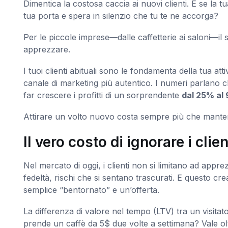
Dimentica la costosa caccia ai nuovi clienti. E se la t
tua porta e spera in silenzio che tu te ne accorga?
Per le piccole imprese—dalle caffetterie ai saloni—il 
apprezzare.
I tuoi clienti abituali sono le fondamenta della tua at
canale di marketing più autentico. I numeri parlano c
far crescere i profitti di un sorprendente
dal 25% al
Attirare un volto nuovo costa sempre più che mantene
Il vero costo di ignorare i clien
Nel mercato di oggi, i clienti non si limitano ad appre
fedeltà, rischi che si sentano trascurati. E questo cr
semplice “bentornato” e un’offerta.
La differenza di valore nel tempo (LTV) tra un visita
prende un caffè da 5$ due volte a settimana? Vale ol