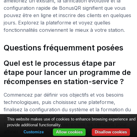
amélioriez un existant, la tarification évolutive et la
configuration rapide de BonusQR signifient que vous
pouvez être en ligne et inscrire des clients en quelques
jours. Explorez la plateforme et voyez quelles
fonctionnalités conviennent le mieux à votre station.
Questions fréquemment posées
Quel est le processus étape par
étape pour lancer un programme de
récompenses en station-service ?
Commencez par définir vos objectifs et vos besoins
technologiques, puis choisissez une plateforme,
finalisez la configuration du système et la formation du
personnel, planifiez et exécutez vos tactiques de
This website makes use of cookies to enhance browsing experience and
lancement, et suivez régulièrement les résultats pour
provide additional functionality.
affiner votre approche au fil du temps.
Customize
Allow cookies
Disallow cookies