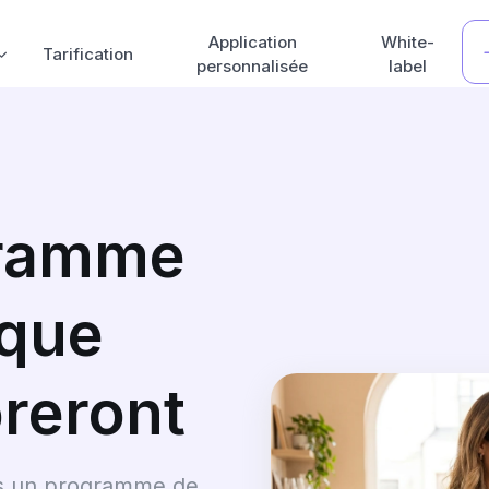
Application
White-
Tarification
personnalisée
label
gramme
 que
oreront
es un programme de