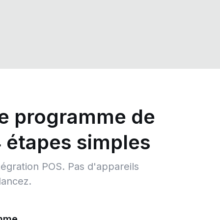
re programme de
4 étapes simples
égration POS. Pas d'appareils
lancez.
amme