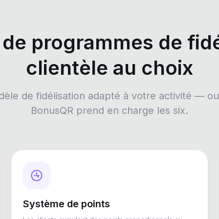
 de programmes de fidé
clientèle au choix
dèle de fidélisation adapté à votre activité — 
BonusQR prend en charge les six.
Système de points