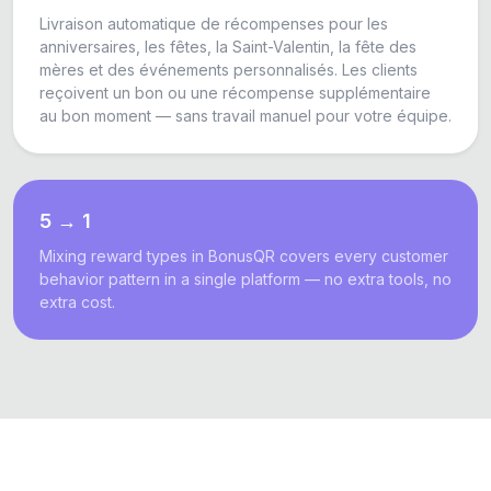
Livraison automatique de récompenses pour les
anniversaires, les fêtes, la Saint-Valentin, la fête des
mères et des événements personnalisés. Les clients
reçoivent un bon ou une récompense supplémentaire
au bon moment — sans travail manuel pour votre équipe.
5 → 1
Mixing reward types in BonusQR covers every customer
behavior pattern in a single platform — no extra tools, no
extra cost.