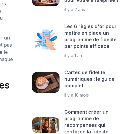
pour votre entreprise ?
ers.
il y a 2 ans
s
ui
Les 6 règles d'or pour
mettre en place un
ur un
programme de fidélité
st pas
par points efficace
e le
il y a 1 an
chaque
Cartes de fidélité
numériques : le guide
ues
complet
il y a 10 mois
Comment créer un
programme de
récompenses qui
renforce la fidélité