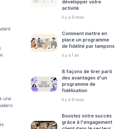
développer votre
activité
il y a 9 mois
ndant
Comment mettre en
place un programme
de fidélité par tampons
à
r.
il y a 1 an
8 façons de tirer parti
des avantages d'un
programme de
fidélisation
 a une
il y a 9 mois
aliers
Boostez votre succès
grâce à l'engagement
es
client dans le secteur