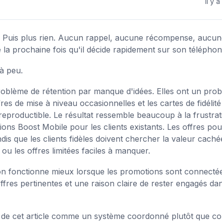
il y a
nir. Puis plus rien. Aucun rappel, aucune récompense, aucun
é la prochaine fois qu'il décide rapidement sur son téléphon
 à peu.
roblème de rétention par manque d'idées. Elles ont un pro
s de mise à niveau occasionnelles et les cartes de fidélité
é reproductible. Le résultat ressemble beaucoup à la frustrat
ns Boost Mobile pour les clients existants. Les offres pou
dis que les clients fidèles doivent chercher la valeur cach
ou les offres limitées faciles à manquer.
ion fonctionne mieux lorsque les promotions sont connecté
ffres pertinentes et une raison claire de rester engagés dan
es de cet article comme un système coordonné plutôt que 