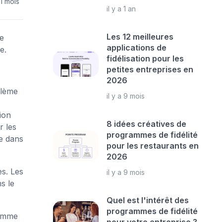
 1 mois
il y a 1 an
Les 12 meilleures
e
applications de
e.
fidélisation pour les
petites entreprises en
2026
blème
il y a 9 mois
ion
8 idées créatives de
r les
programmes de fidélité
ée dans
pour les restaurants en
2026
es. Les
il y a 9 mois
s le
Quel est l'intérêt des
programmes de fidélité
comme