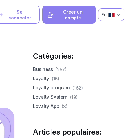
Se
Créer un
Fr:
connecter
compte
Catégories:
Business
(257)
Loyalty
(15)
Loyalty program
(162)
Loyalty System
(19)
Loyalty App
(3)
Articles populaires: