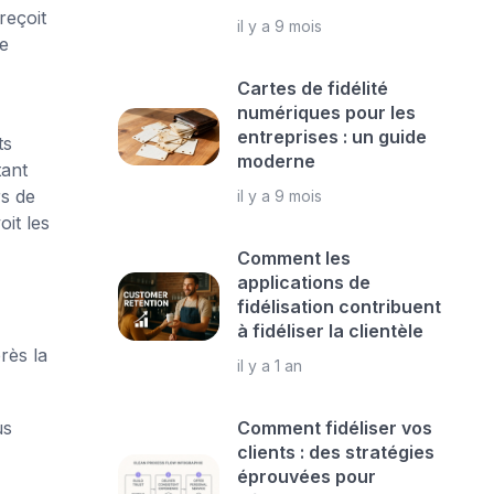
reçoit
il y a 9 mois
e
Cartes de fidélité
numériques pour les
entreprises : un guide
ts
moderne
tant
s de
il y a 9 mois
it les
Comment les
applications de
fidélisation contribuent
à fidéliser la clientèle
rès la
il y a 1 an
us
Comment fidéliser vos
clients : des stratégies
éprouvées pour