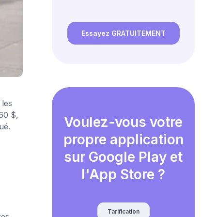
Essayez GRATUITEMENT
les
60 $,
Voulez-vous votre
ué.
propre application
sur Google Play et
l'App Store ?
Tarification
res