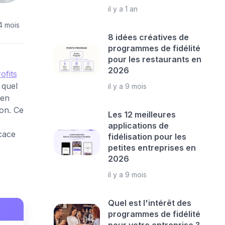
il y a 1 an
 4 mois
8 idées créatives de
programmes de fidélité
pour les restaurants en
2026
ofits
 quel
il y a 9 mois
 en
ion. Ce
Les 12 meilleures
applications de
cace
fidélisation pour les
petites entreprises en
2026
il y a 9 mois
Quel est l'intérêt des
programmes de fidélité