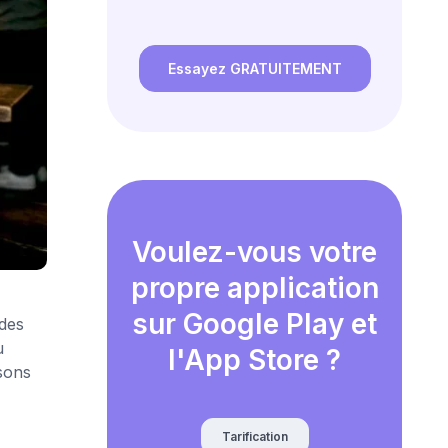
Essayez GRATUITEMENT
Voulez-vous votre
propre application
sur Google Play et
 des
u
l'App Store ?
sons
Tarification