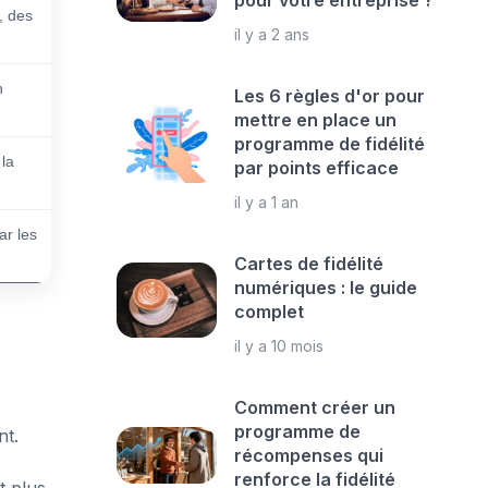
pour votre entreprise ?
, des
il y a 2 ans
n
Les 6 règles d'or pour
mettre en place un
programme de fidélité
 la
par points efficace
il y a 1 an
ar les
Cartes de fidélité
numériques : le guide
complet
il y a 10 mois
Comment créer un
programme de
nt.
récompenses qui
renforce la fidélité
t plus