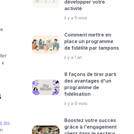
développer votre
activité
il y a 9 mois
de
Comment mettre en
place un programme
de fidélité par tampons
ter
il y a 1 an
 «
8 façons de tirer parti
des avantages d'un
programme de
s
fidélisation
il y a 9 mois
Boostez votre succès
 les
grâce à l'engagement
en
client dans le secteur