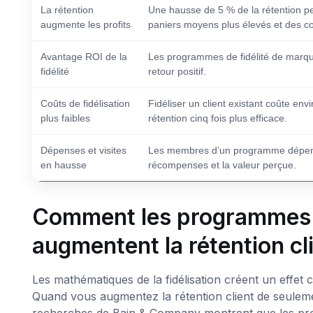
La rétention
Une hausse de 5 % de la rétention peu
augmente les profits
paniers moyens plus élevés et des co
Avantage ROI de la
Les programmes de fidélité de marq
fidélité
retour positif.
Coûts de fidélisation
Fidéliser un client existant coûte env
plus faibles
rétention cinq fois plus efficace.
Dépenses et visites
Les membres d’un programme dépensen
en hausse
récompenses et la valeur perçue.
Comment les programmes d
augmentent la rétention cli
Les mathématiques de la fidélisation créent un effe
Quand vous augmentez la rétention client de seuleme
recherches de Bain & Company montrent que les profit