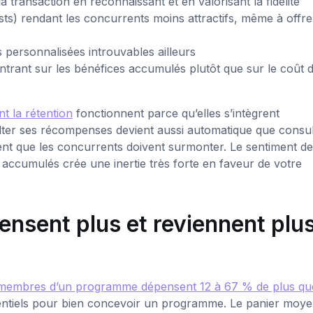
 transaction en reconnaissant et en valorisant la fidélité
s) rendant les concurrents moins attractifs, même à offre
personnalisées introuvables ailleurs
centrant sur les bénéfices accumulés plutôt que sur le coût 
t la rétention
fonctionnent parce qu’elles s’intègrent
lter ses récompenses devient aussi automatique que consul
nt que les concurrents doivent surmonter. Le sentiment de
 accumulés crée une inertie très forte en faveur de votre
nsent plus et reviennent plu
 membres d’un programme dépensent 12 à 67 % de plus que
sentiels pour bien concevoir un programme. Le panier moy