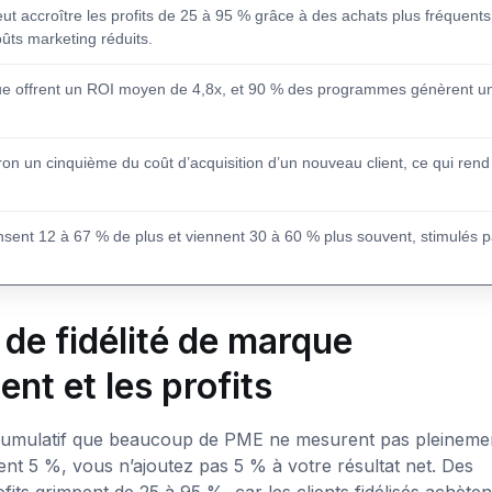
t accroître les profits de 25 à 95 % grâce à des achats plus fréquents
ûts marketing réduits.
ue offrent un ROI moyen de 4,8x, et 90 % des programmes génèrent u
iron un cinquième du coût d’acquisition d’un nouveau client, ce qui rend
t 12 à 67 % de plus et viennent 30 à 60 % plus souvent, stimulés p
e fidélité de marque
ent et les profits
t cumulatif que beaucoup de PME ne mesurent pas pleineme
nt 5 %, vous n’ajoutez pas 5 % à votre résultat net. Des
s grimpent de 25 à 95 %, car les clients fidélisés achèten