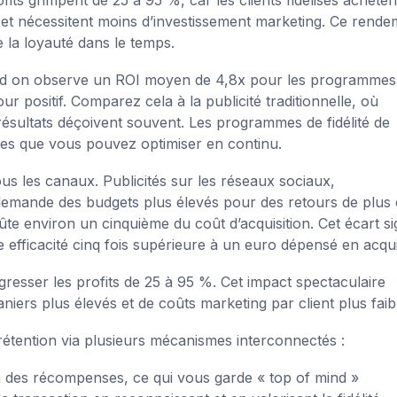
et nécessitent moins d’investissement marketing. Ce rende
e la loyauté dans le temps.
uand on observe un ROI moyen de 4,8x pour les programmes
 positif. Comparez cela à la publicité traditionnelle, où
es résultats déçoivent souvent. Les programmes de fidélité de
les que vous pouvez optimiser en continu.
us les canaux. Publicités sur les réseaux sociaux,
demande des budgets plus élevés pour des retours de plus
coûte environ un cinquième du coût d’acquisition. Cet écart sig
 efficacité cinq fois supérieure à un euro dépensé en acquis
gresser les profits de 25 à 95 %. Cet impact spectaculaire
aniers plus élevés et de coûts marketing par client plus faib
rétention via plusieurs mécanismes interconnectés :
on des récompenses, ce qui vous garde « top of mind »