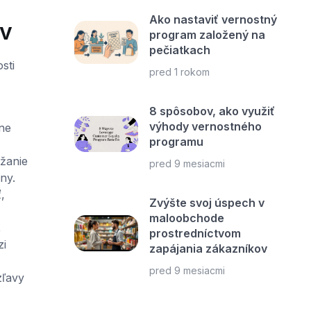
Ako nastaviť vernostný
ov
program založený na
pečiatkach
sti
pred 1 rokom
8 spôsobov, ako využiť
výhody vernostného
ne
programu
žanie
pred 9 mesiacmi
ny.
,
Zvýšte svoj úspech v
maloobchode
,
prostredníctvom
zi
zapájania zákazníkov
pred 9 mesiacmi
zľavy