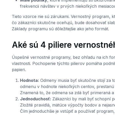
Malé podniky
, ktoré implementujú štruktúrovan
frekvencii návštev v prvých niekoľkých mesiacoch,
Tieto vzorce nie sú zárukami. Vernostný program, kt
čo zákazníci skutočne oceňujú, bude dosahovať slabé
Základy programu sú dôležitejšie ako jeho formát.
Aké sú 4 piliere vernostn
Úspešné vernostné programy, bez ohľadu na ich formá
vlastnosti. Pochopenie týchto pilierov pomáha podni
papieri.
Hodnota:
Odmeny musia byť skutočne stojí za to 
odmenu v hodnote niekoľkých centov, prestanú 
Znamená to, že odmena sa zdá byť primeraná a ži
Jednoduchosť:
Zákazníci by mali byť schopní p
Zložité pravidlá, mätúce výpočty bodov a nejasné
Čím jednoduchšie je vstúpiť a používať program, t