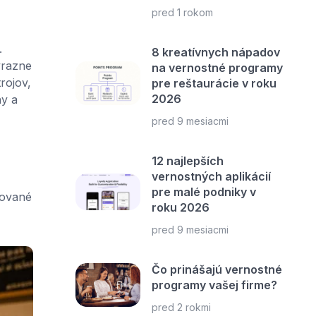
pred 1 rokom
.
8 kreatívnych nápadov
ýrazne
na vernostné programy
rojov,
pre reštaurácie v roku
2026
hy a
pred 9 mesiacmi
12 najlepších
vernostných aplikácií
pre malé podniky v
mované
roku 2026
pred 9 mesiacmi
Čo prinášajú vernostné
programy vašej firme?
pred 2 rokmi