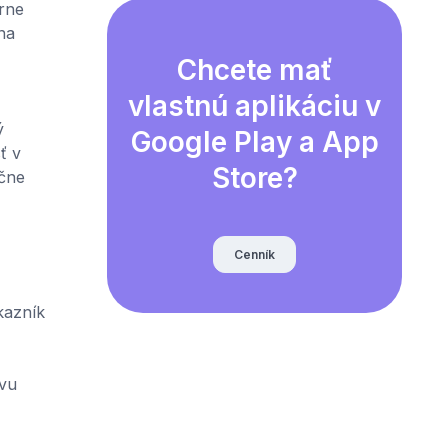
rne
na
Chcete mať
vlastnú aplikáciu v
ý
Google Play a App
ť v
Store?
očne
Cenník
kazník
avu