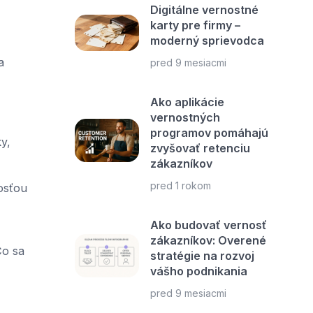
Digitálne vernostné
karty pre firmy –
moderný sprievodca
a
pred 9 mesiacmi
Ako aplikácie
vernostných
programov pomáhajú
y,
zvyšovať retenciu
zákazníkov
pred 1 rokom
osťou
Ako budovať vernosť
zákazníkov: Overené
Čo sa
stratégie na rozvoj
vášho podnikania
pred 9 mesiacmi