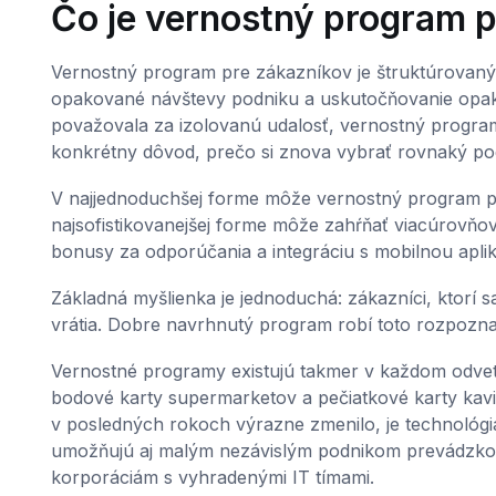
Čo je vernostný program 
Vernostný program pre zákazníkov je štruktúrovaný
opakované návštevy podniku a uskutočňovanie opak
považovala za izolovanú udalosť, vernostný progra
konkrétny dôvod, prečo si znova vybrať rovnaký po
V najjednoduchšej forme môže vernostný program p
najsofistikovanejšej forme môže zahŕňať viacúrovň
bonusy za odporúčania a integráciu s mobilnou apli
Základná myšlienka je jednoduchá: zákazníci, ktorí
vrátia. Dobre navrhnutý program robí toto rozpozn
Vernostné programy existujú takmer v každom odvetv
bodové karty supermarketov a pečiatkové karty kavi
v posledných rokoch výrazne zmenilo, je technológia,
umožňujú aj malým nezávislým podnikom prevádzkov
korporáciám s vyhradenými IT tímami.