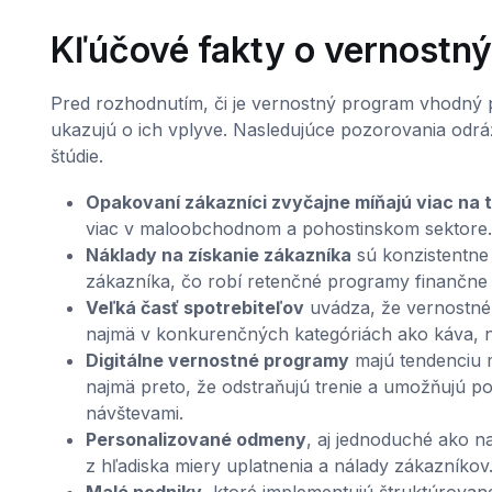
Kľúčové fakty o vernostn
Pred rozhodnutím, či je vernostný program vhodný p
ukazujú o ich vplyve. Nasledujúce pozorovania odráža
štúdie.
Opakovaní zákazníci zvyčajne míňajú viac na 
viac v maloobchodnom a pohostinskom sektore.
Náklady na získanie zákazníka
sú konzistentne
zákazníka, čo robí retenčné programy finančne 
Veľká časť spotrebiteľov
uvádza, že vernostné
najmä v konkurenčných kategóriách ako káva, 
Digitálne vernostné programy
majú tendenciu m
najmä preto, že odstraňujú trenie a umožňujú 
návštevami.
Personalizované odmeny
, aj jednoduché ako n
z hľadiska miery uplatnenia a nálady zákazníkov