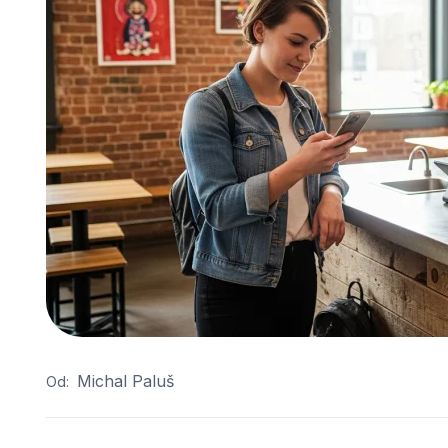
Michal Paluš
Od: