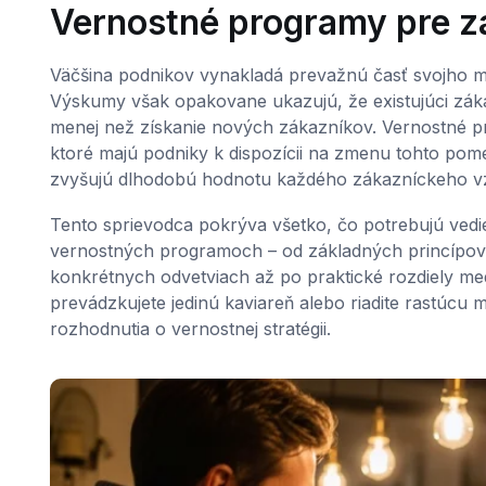
Vernostné programy pre z
Väčšina podnikov vynakladá prevažnú časť svojho m
Výskumy však opakovane ukazujú, že existujúci zákazn
menej než získanie nových zákazníkov. Vernostné pr
ktoré majú podniky k dispozícii na zmenu tohto po
zvyšujú dlhodobú hodnotu každého zákazníckeho v
Tento sprievodca pokrýva všetko, čo potrebujú vedi
vernostných programoch – od základných princípov 
konkrétnych odvetviach až po praktické rozdiely medz
prevádzkujete jedinú kaviareň alebo riadite rastúcu
rozhodnutia o vernostnej stratégii.