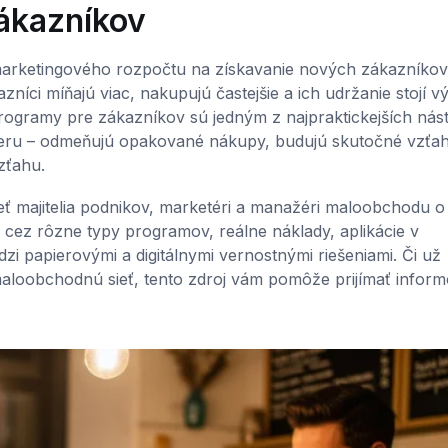
ákazníkov
arketingového rozpočtu na získavanie nových zákazníkov
íci míňajú viac, nakupujú častejšie a ich udržanie stojí v
ogramy pre zákazníkov sú jedným z najpraktickejších nást
meru – odmeňujú opakované nákupy, budujú skutočné vzťa
zťahu.
eť majitelia podnikov, marketéri a manažéri maloobchodu o
cez rôzne typy programov, reálne náklady, aplikácie v
i papierovými a digitálnymi vernostnými riešeniami. Či už
 maloobchodnú sieť, tento zdroj vám pomôže prijímať infor