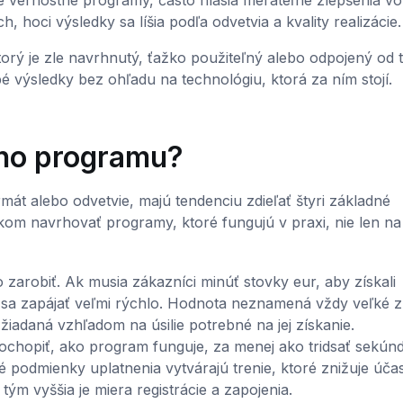
é vernostné programy, často hlásia merateľné zlepšenia vo
 hoci výsledky sa líšia podľa odvetvia a kvality realizácie.
orý je zle navrhnutý, ťažko použiteľný alebo odpojený od 
 výsledky bez ohľadu na technológiu, ktorá za ním stojí.
ého programu?
t alebo odvetvie, majú tendenciu zdieľať štyri základné
kom navrhovať programy, ktoré fungujú v praxi, nie len na
zarobiť. Ak musia zákazníci minúť stovky eur, aby získali
sa zapájať veľmi rýchlo. Hodnota neznamená vždy veľké z
adaná vzhľadom na úsilie potrebné na jej získanie.
ochopiť, ako program funguje, za menej ako tridsať sekúnd
 podmienky uplatnenia vytvárajú trenie, ktoré znižuje účas
ým vyššia je miera registrácie a zapojenia.