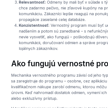
Relevantnosť:
Odmeny by mali byť v súlade s t
chce zadarmo pečivo, nie zľavové kupóny na pro
komunikáciu. Zákazníci lepšie reagujú na ponuky
propagácie zasielané celej databáze.
Konzistentnosť:
Vernostný program musí byť udr
nadšením a potom sú zanedbané – s nefunkčným
nevie vysvetliť, ako fungujú – poškodzujú dôver
komunikácii, doručovaní odmien a správe progra
lojálnych zákazníkov.
Ako fungujú vernostné pr
Mechanika vernostného programu závisí od jeho typu
sa zaregistruje do programu – osobne, cez aplikáci
kvalifikačnom nákupe zarobí odmenu, ktorou môžu by
úrovni. Keď nahromadí dostatok odmien, vymení ich z
alebo exkluzívny prístup.