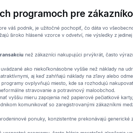
ých programoch pre zákazník
re váš podnik, je užitočné pochopiť, čo dáta vo všeobecno
jú široko hlásené vzorce v odvetví, nie výsledky z jedinej
transakciu
než zákazníci nakupujúci prvýkrát, často výraz
 uvádzané ako niekoľkonásobne vyššie než náklady na udr
atraktívnymi, aj keď zahŕňajú náklady na zľavy alebo odme
 programy ovplyvňujú miesto, kde sa rozhodujú nakupovať
neformálne stravovanie a potravinový maloobchod.
ať vyššiu mieru zapojenia než papierové pečiatkové karty
podnikom komunikovať so zaregistrovanými zákazníkmi med
arodeninové ponuky, konzistentne prekonávajú generické 
.