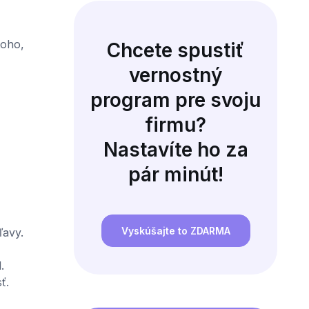
toho,
Chcete spustiť
vernostný
program pre svoju
firmu?
Nastavíte ho za
pár minút!
Vyskúšajte to ZDARMA
ľavy.
.
ť.