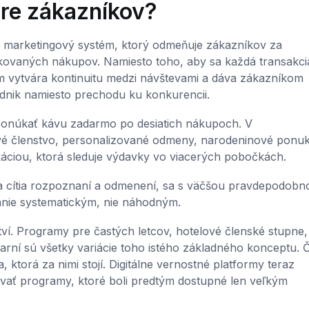
pre zákazníkov?
 marketingový systém, ktorý odmeňuje zákazníkov za
ovaných nákupov. Namiesto toho, aby sa každá transakci
m vytvára kontinuitu medzi návštevami a dáva zákazníkom
dnik namiesto prechodu ku konkurencii.
onúkať kávu zadarmo po desiatich nákupoch. V
ové členstvo, personalizované odmeny, narodeninové ponuk
káciou, ktorá sleduje výdavky vo viacerých pobočkách.
 sa cítia rozpoznaní a odmenení, sa s väčšou pravdepodobn
anie systematickým, nie náhodným.
í. Programy pre častých letcov, hotelové členské stupne,
arní sú všetky variácie toho istého základného konceptu. 
 ktorá za nimi stojí. Digitálne vernostné platformy teraz
ať programy, ktoré boli predtým dostupné len veľkým