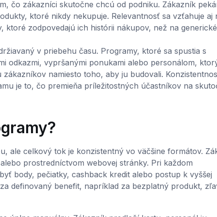
ým, čo zákazníci skutočne chcú od podniku. Zákazník peká
dukty, ktoré nikdy nekupuje. Relevantnosť sa vzťahuje aj 
, ktoré zodpovedajú ich histórii nákupov, než na generické
žiavaný v priebehu času. Programy, ktoré sa spustia s
i odkazmi, vypršanými ponukami alebo personálom, ktor
u zákazníkov namiesto toho, aby ju budovali. Konzistentnos
mu je to, čo premieňa príležitostných účastníkov na skut
ogramy?
, ale celkový tok je konzistentný vo väčšine formátov. Zá
u alebo prostredníctvom webovej stránky. Pri každom
ť body, pečiatky, cashback kredit alebo postup k vyššej
a definovaný benefit, napríklad za bezplatný produkt, zľ