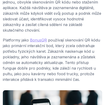
jednou, obvykle skenováním QR kódu nebo stažením
aplikace. Každá návštěva je zaznamenána digitálně,
zákazník může kdykoli vidět svůj postup a podnik může
sledovat účast, identifikovat vysoce hodnotné
zákazníky a zasílat cílená sdělení na základě
skutečného chování.
Platformy jako
BonusQR
používají skenování QR kódu
jako primární interakční bod, který zcela odstraňuje
potřebu fyzických karet. Zákazník naskenuje kód u
pokladny, jeho návštěva je zaznamenána a zůstatek
odměn se automaticky aktualizuje. Tento přístup
funguje dobře pro podniky, kde záleží na rychlosti u
pultu, jako jsou kavárny nebo food trucky, protože
interakce přidává k transakci minimální čas.