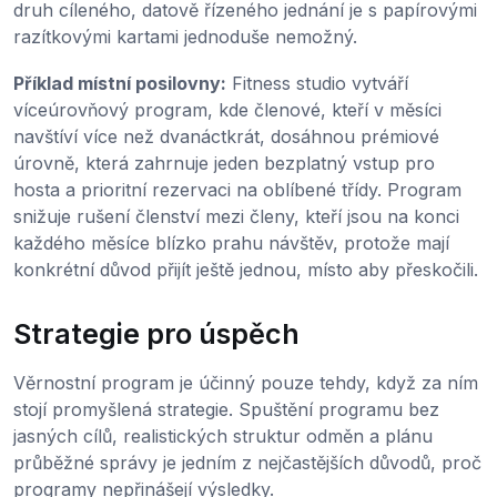
druh cíleného, datově řízeného jednání je s papírovými
razítkovými kartami jednoduše nemožný.
Příklad místní posilovny:
Fitness studio vytváří
víceúrovňový program, kde členové, kteří v měsíci
navštíví více než dvanáctkrát, dosáhnou prémiové
úrovně, která zahrnuje jeden bezplatný vstup pro
hosta a prioritní rezervaci na oblíbené třídy. Program
snižuje rušení členství mezi členy, kteří jsou na konci
každého měsíce blízko prahu návštěv, protože mají
konkrétní důvod přijít ještě jednou, místo aby přeskočili.
Strategie pro úspěch
Věrnostní program je účinný pouze tehdy, když za ním
stojí promyšlená strategie. Spuštění programu bez
jasných cílů, realistických struktur odměn a plánu
průběžné správy je jedním z nejčastějších důvodů, proč
programy nepřinášejí výsledky.