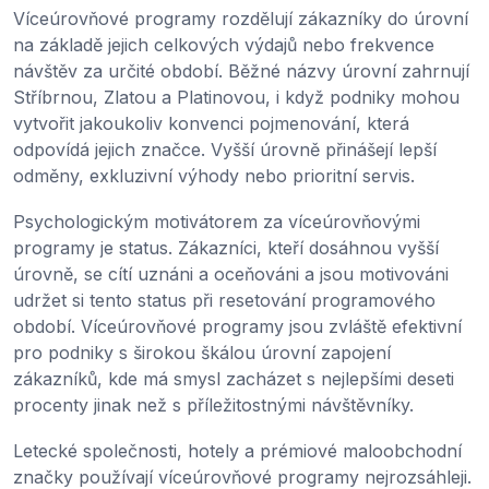
Víceúrovňové programy rozdělují zákazníky do úrovní
na základě jejich celkových výdajů nebo frekvence
návštěv za určité období. Běžné názvy úrovní zahrnují
Stříbrnou, Zlatou a Platinovou, i když podniky mohou
vytvořit jakoukoliv konvenci pojmenování, která
odpovídá jejich značce. Vyšší úrovně přinášejí lepší
odměny, exkluzivní výhody nebo prioritní servis.
Psychologickým motivátorem za víceúrovňovými
programy je status. Zákazníci, kteří dosáhnou vyšší
úrovně, se cítí uznáni a oceňováni a jsou motivováni
udržet si tento status při resetování programového
období. Víceúrovňové programy jsou zvláště efektivní
pro podniky s širokou škálou úrovní zapojení
zákazníků, kde má smysl zacházet s nejlepšími deseti
procenty jinak než s příležitostnými návštěvníky.
Letecké společnosti, hotely a prémiové maloobchodní
značky používají víceúrovňové programy nejrozsáhleji.