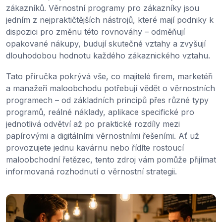
zákazníků. Věrnostní programy pro zákazníky jsou
jedním z nejpraktičtějších nástrojů, které mají podniky k
dispozici pro změnu této rovnováhy – odměňují
opakované nákupy, budují skutečné vztahy a zvyšují
dlouhodobou hodnotu každého zákaznického vztahu.
Tato příručka pokrývá vše, co majitelé firem, marketéři
a manažeři maloobchodu potřebují vědět o věrnostních
programech – od základních principů přes různé typy
programů, reálné náklady, aplikace specifické pro
jednotlivá odvětví až po praktické rozdíly mezi
papírovými a digitálními věrnostními řešeními. Ať už
provozujete jednu kavárnu nebo řídíte rostoucí
maloobchodní řetězec, tento zdroj vám pomůže přijímat
informovaná rozhodnutí o věrnostní strategii.