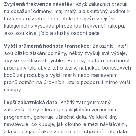
Zvýšená frekvence návštěv:
Když zákazníci pracují
na dosažení odměny, mají malý, ale skutečný podnět k
brzkému návratu. Tento efekt je nejvýraznější v
kategoriích s vysokou přirozenou frekvencí nákupu,
jako jsou káva, jídlo a služby osobní péče.
Vyšší průměrná hodnota transakce:
Zákazníci, kteří
jsou blízko získání odměny, někdy zvyšují své výdaje,
aby se kvalifikovali rychleji. Podniky mohou navrhnout
programy tak, aby z toho těžily, nabídkou bonusových
bodů za produkty s vyšší marží nebo nastavením
prahů odměn na úrovních, které podporují mírně větší
nákupy.
Lepší zákaznická data:
Každý zaregistrovaný
zákazník, který interaguje s digitálním věrnostním
programem, generuje užitečná data. Ve které dny
navštěvuje, co kupuje, jak dlouho je mezi návštěvami,
zda propagační akce změnila jeho chování. Tato data