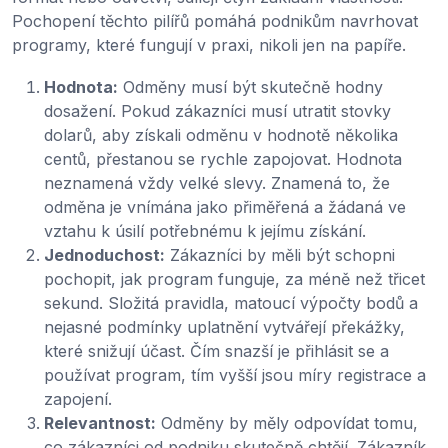
Pochopení těchto pilířů pomáhá podnikům navrhovat
programy, které fungují v praxi, nikoli jen na papíře.
Hodnota:
Odměny musí být skutečně hodny
dosažení. Pokud zákazníci musí utratit stovky
dolarů, aby získali odměnu v hodnotě několika
centů, přestanou se rychle zapojovat. Hodnota
neznamená vždy velké slevy. Znamená to, že
odměna je vnímána jako přiměřená a žádaná ve
vztahu k úsilí potřebnému k jejímu získání.
Jednoduchost:
Zákazníci by měli být schopni
pochopit, jak program funguje, za méně než třicet
sekund. Složitá pravidla, matoucí výpočty bodů a
nejasné podmínky uplatnění vytvářejí překážky,
které snižují účast. Čím snazší je přihlásit se a
používat program, tím vyšší jsou míry registrace a
zapojení.
Relevantnost:
Odměny by měly odpovídat tomu,
co zákazníci od podniku skutečně chtějí. Zákazník