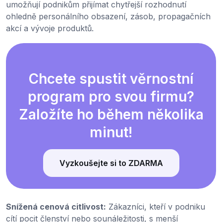
umožňují podnikům přijímat chytřejší rozhodnutí
ohledně personálního obsazení, zásob, propagačních
akcí a vývoje produktů.
Chcete spustit věrnostní
program pro svou firmu?
Založíte ho během několika
minut!
Vyzkoušejte si to ZDARMA
Snížená cenová citlivost:
Zákazníci, kteří v podniku
cítí pocit členství nebo sounáležitosti, s menší