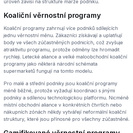
úroveň závisí na struktuře marže podniku.
Koaliční věrnostní programy
Koaliční programy zahrnují více podniků sdílejících
jednu věrnostní měnu. Zákazníci získávají a uplatňují
body ve všech zúčastněných podnicích, což zvyšuje
atraktivitu programu, protože odměny lze hromadit
rychleji. Letecké aliance a velké maloobchodní koaliční
programy jako některá národní schémata
supermarketů fungují na tomto modelu.
Pro malé a střední podniky jsou koaliční programy
méně běžné, protože vyžadují koordinaci s jinými
podniky a sdílenou technologickou platformu. Nicméně
místní obchodní aliance v konkrétních čtvrtích nebo
nákupních zónách někdy vytvářejí neformální koaliční
struktury, které jsou přínosné pro všechny zúčastněné.
Gamifikované věrnostní programy