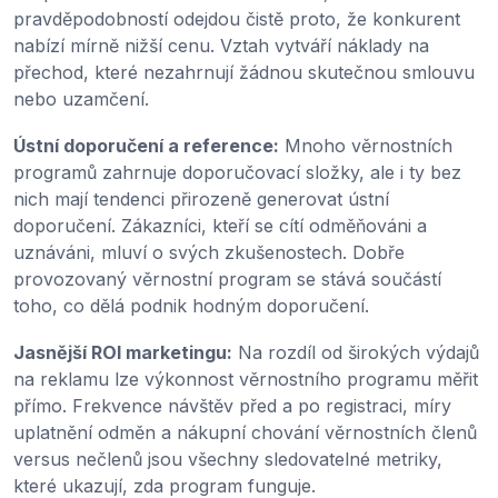
pravděpodobností odejdou čistě proto, že konkurent
nabízí mírně nižší cenu. Vztah vytváří náklady na
přechod, které nezahrnují žádnou skutečnou smlouvu
nebo uzamčení.
Ústní doporučení a reference:
Mnoho věrnostních
programů zahrnuje doporučovací složky, ale i ty bez
nich mají tendenci přirozeně generovat ústní
doporučení. Zákazníci, kteří se cítí odměňováni a
uznáváni, mluví o svých zkušenostech. Dobře
provozovaný věrnostní program se stává součástí
toho, co dělá podnik hodným doporučení.
Jasnější ROI marketingu:
Na rozdíl od širokých výdajů
na reklamu lze výkonnost věrnostního programu měřit
přímo. Frekvence návštěv před a po registraci, míry
uplatnění odměn a nákupní chování věrnostních členů
versus nečlenů jsou všechny sledovatelné metriky,
které ukazují, zda program funguje.