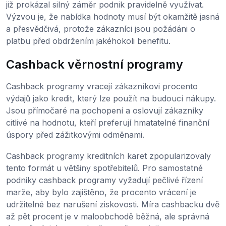
již prokázal silný záměr podnik pravidelně využívat.
Výzvou je, že nabídka hodnoty musí být okamžitě jasná
a přesvědčivá, protože zákazníci jsou požádáni o
platbu před obdržením jakéhokoli benefitu.
Cashback věrnostní programy
Cashback programy vracejí zákazníkovi procento
výdajů jako kredit, který lze použít na budoucí nákupy.
Jsou přímočaré na pochopení a oslovují zákazníky
citlivé na hodnotu, kteří preferují hmatatelné finanční
úspory před zážitkovými odměnami.
Cashback programy kreditních karet zpopularizovaly
tento formát u většiny spotřebitelů. Pro samostatné
podniky cashback programy vyžadují pečlivé řízení
marže, aby bylo zajištěno, že procento vrácení je
udržitelné bez narušení ziskovosti. Míra cashbacku dvě
až pět procent je v maloobchodě běžná, ale správná