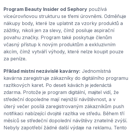
Program Beauty Insider od Sephory
používá
víceúrovňovou strukturu se třemi úrovněmi. Odměňuje
nákupy body, které lze uplatnit za vzorky produktů a
zážitky, nikoli jen za slevy, čímž posiluje aspirační
povahu značky. Program také poskytuje členům
včasný přístup k novým produktům a exkluzivním
akcím, čímž vytváří výhody, které nelze koupit pouze
za peníze.
Příklad místní nezávislé kavárny:
Jednomístná
kavárna zaregistruje zákazníky do digitálního programu
razítkových karet. Po deseti kávách je jedenáctá
zdarma. Protože je program digitální, majitel vidí, že
středeční dopoledne mají nejnižší návštěvnost, a v
úterý večer posílá zaregistrovaným zákazníkům push
notifikaci nabízející dvojité razítka ve středu. Během tří
měsíců se středeční dopolední návštěvy znatelně zvýší.
Nebyly zapotřebí žádné další výdaje na reklamu. Tento