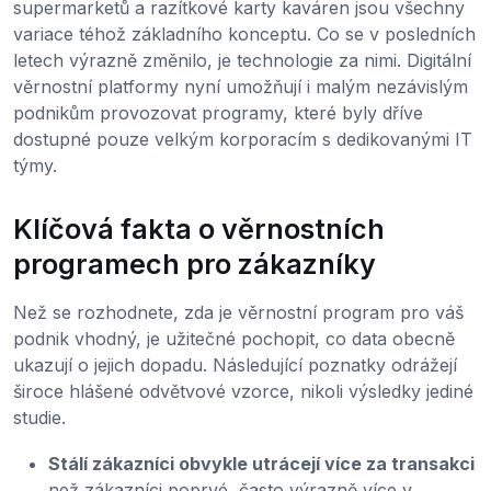
supermarketů a razítkové karty kaváren jsou všechny
variace téhož základního konceptu. Co se v posledních
letech výrazně změnilo, je technologie za nimi. Digitální
věrnostní platformy nyní umožňují i malým nezávislým
podnikům provozovat programy, které byly dříve
dostupné pouze velkým korporacím s dedikovanými IT
týmy.
Klíčová fakta o věrnostních
programech pro zákazníky
Než se rozhodnete, zda je věrnostní program pro váš
podnik vhodný, je užitečné pochopit, co data obecně
ukazují o jejich dopadu. Následující poznatky odrážejí
široce hlášené odvětvové vzorce, nikoli výsledky jediné
studie.
Stálí zákazníci obvykle utrácejí více za transakci
než zákazníci poprvé, často výrazně více v