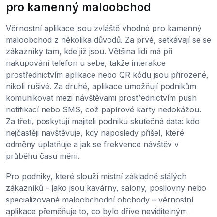
pro kamenný maloobchod
Věrnostní aplikace jsou zvláště vhodné pro kamenný
maloobchod z několika důvodů. Za prvé, setkávají se se
zákazníky tam, kde již jsou. Většina lidí má při
nakupování telefon u sebe, takže interakce
prostřednictvím aplikace nebo QR kódu jsou přirozené,
nikoli rušivé. Za druhé, aplikace umožňují podnikům
komunikovat mezi návštěvami prostřednictvím push
notifikací nebo SMS, což papírové karty nedokážou.
Za třetí, poskytují majiteli podniku skutečná data: kdo
nejčastěji navštěvuje, kdy naposledy přišel, které
odměny uplatňuje a jak se frekvence návštěv v
průběhu času mění.
Pro podniky, které slouží místní základně stálých
zákazníků – jako jsou kavárny, salony, posilovny nebo
specializované maloobchodní obchody – věrnostní
aplikace přeměňuje to, co bylo dříve neviditelným