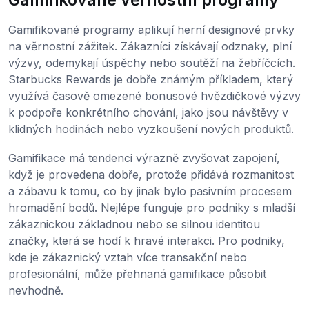
Gamifikované programy aplikují herní designové prvky
na věrnostní zážitek. Zákazníci získávají odznaky, plní
výzvy, odemykají úspěchy nebo soutěží na žebříčcích.
Starbucks Rewards je dobře známým příkladem, který
využívá časově omezené bonusové hvězdičkové výzvy
k podpoře konkrétního chování, jako jsou návštěvy v
klidných hodinách nebo vyzkoušení nových produktů.
Gamifikace má tendenci výrazně zvyšovat zapojení,
když je provedena dobře, protože přidává rozmanitost
a zábavu k tomu, co by jinak bylo pasivním procesem
hromadění bodů. Nejlépe funguje pro podniky s mladší
zákaznickou základnou nebo se silnou identitou
značky, která se hodí k hravé interakci. Pro podniky,
kde je zákaznický vztah více transakční nebo
profesionální, může přehnaná gamifikace působit
nevhodně.