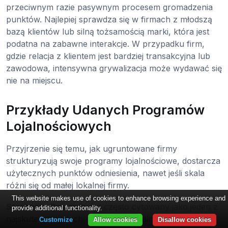
przeciwnym razie pasywnym procesem gromadzenia
punktów. Najlepiej sprawdza się w firmach z młodszą
bazą klientów lub silną tożsamością marki, która jest
podatna na zabawne interakcje. W przypadku firm,
gdzie relacja z klientem jest bardziej transakcyjna lub
zawodowa, intensywna grywalizacja może wydawać się
nie na miejscu.
Przykłady Udanych Programów
Lojalnościowych
Przyjrzenie się temu, jak ugruntowane firmy
strukturyzują swoje programy lojalnościowe, dostarcza
użytecznych punktów odniesienia, nawet jeśli skala
różni się od małej lokalnej firmy.
This website makes use of cookies to enhance browsing experience and
Starbucks Rewards
jest często cytowany jako jeden z
provide additional functionality.
najskuteczniejszych programów lojalnościowych w
Customize
Allow cookies
Disallow cookies