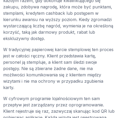
każdym razem, gdy dokonuje kwalifikującego się
zakupu, zdobywa nagrodę, która może być punktami,
stemplami, kredytem cashback lub postępem w
kierunku awansu na wyższy poziom. Kiedy zgromadzi
wystarczającą liczbę nagród, wymienia je na określoną
korzyść, taką jak darmowy produkt, rabat lub
ekskluzywny dostęp.
W tradycyjnej papierowej karcie stemplowej ten proces
jest w całości ręczny. Klient przedstawia kartę,
personel ją stempluje, a klient sam śledzi swoje
postępy. Nie są zbierane żadne dane, nie ma
możliwości komunikowania się z klientem między
wizytami i nie ma ochrony w przypadku zgubienia
karty.
W cyfrowym programie lojalnościowym ten sam
przepływ jest zarządzany przez oprogramowanie.
Klient rejestruje się raz, zazwyczaj skanując kod QR lub
pobierając aplikację. Każda wizyta jest rejestrowana