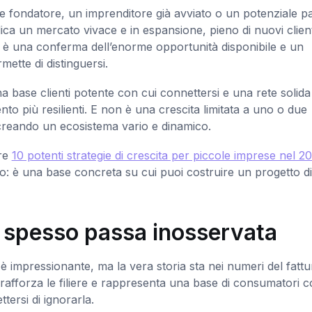
e fondatore, un imprenditore già avviato o un potenziale pa
 un mercato vivace e in espansione, pieno di nuovi client
ci, è una conferma dell’enorme opportunità disponibile e un
mette di distinguersi.
 una base clienti potente con cui connettersi e una rete solida
to più resilienti. E non è una crescita limitata a uno o due
ia, creando un ecosistema vario e dinamico.
ire
10 potenti strategie di crescita per piccole imprese nel 2
: è una base concreta su cui puoi costruire un progetto di
e spesso passa inosservata
a è impressionante, ma la vera storia sta nei numeri del fattu
rafforza le filiere e rappresenta una base di consumatori c
ersi di ignorarla.