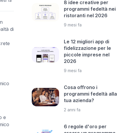
esi fa
8 idee creative per
programmi fedeltà nei
ristoranti nel 2026
on
9 mesi fa
altà di
Le 12 migliori app di
crete
fidelizzazione per le
piccole imprese nel
2026
9 mesi fa
mico
Cosa offrono i
programmi fedeltà alla
tua azienda?
2 anni fa
o e
mico
6 regole d'oro per