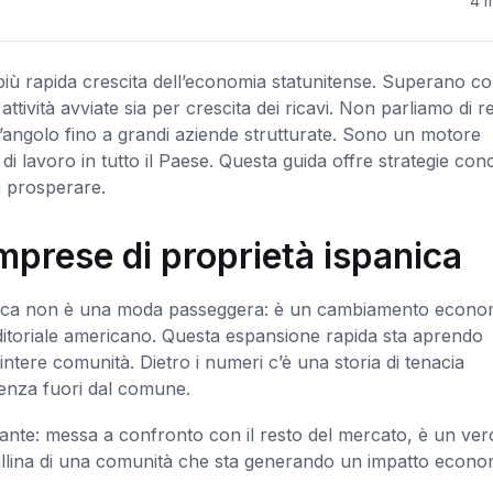
4 m
 più rapida crescita dell’economia statunitense. Superano c
ività avviate sia per crescita dei ricavi. Non parliamo di re
all’angolo fino a grandi aziende strutturate. Sono un motore
i lavoro in tutto il Paese. Questa guida offre strategie con
a prosperare.
imprese di proprietà ispanica
spanica non è una moda passeggera: è un cambiamento econo
itoriale americano. Questa espansione rapida sta aprendo
intere comunità. Dietro i numeri c’è una storia di tenacia
lienza fuori dal comune.
ante: messa a confronto con il resto del mercato, è un ver
allina di una comunità che sta generando un impatto econo