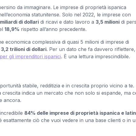
persino da immaginare. Le imprese di proprietà ispanica
nell’economia statunitense. Solo nel 2022, le imprese con
miliardi di dollari
di ricavi e dato lavoro a
3,5 milioni
di per
del
18,9%
rispetto all’anno precedente.
ione economica complessiva di quasi 5 milioni di imprese di
i
3,2 trilioni di dollari
. Per un dato che fa davvero riflettere,
r gli imprenditori ispanici
. È una lettura imprescindibile.
tunità stabile, redditizia e in crescita proprio vicino a te.
ta crescita indica un mercato che non solo si espande, ma c
 e ancora.
incredibile
84% delle imprese di proprietà ispanica e lati
osì è esattamente ciò che vuoi vedere in una base clienti o in 