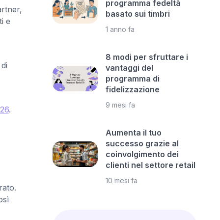
programma fedeltà
rtner,
basato sui timbri
i e
1 anno fa
8 modi per sfruttare i
 di
vantaggi del
programma di
fidelizzazione
9 mesi fa
026
.
Aumenta il tuo
successo grazie al
coinvolgimento dei
clienti nel settore retail
10 mesi fa
rato.
osì