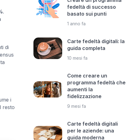
creare un programma
fedeltà di successo
%
.
basato sui punti
a
1 anno fa
Carte fedeltà digitali: la
i di
guida completa
Census
10 mesi fa
ta
Come creare un
programma fedeltà che
aumenti la
fidelizzazione
ume i
9 mesi fa
l resto
Carte fedeltà digitali
per le aziende: una
guida moderna