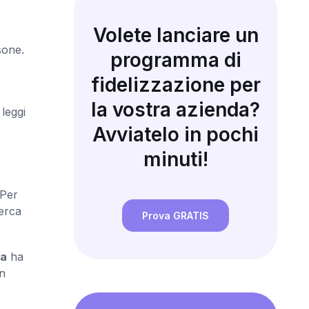
Volete lanciare un
sone.
programma di
fidelizzazione per
la vostra azienda?
 leggi
Avviatelo in pochi
minuti!
 Per
erca
Prova GRATIS
na
ha
un