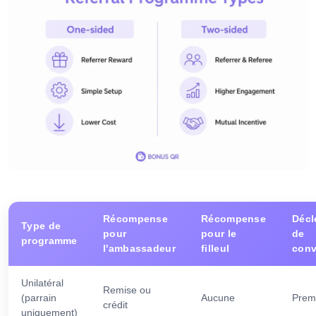
Récompense
Récompense
Décl
Type de
pour
pour le
de
programme
l'ambassadeur
filleul
conv
Unilatéral
Remise ou
(parrain
Aucune
Prem
crédit
uniquement)