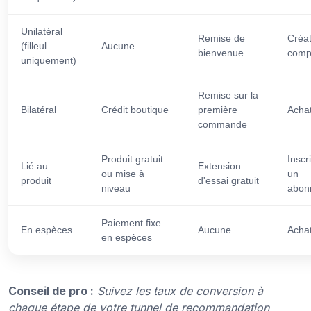
Unilatéral
Remise de
Créat
(filleul
Aucune
bienvenue
comp
uniquement)
Remise sur la
Bilatéral
Crédit boutique
première
Achat
commande
Produit gratuit
Inscr
Lié au
Extension
ou mise à
un
produit
d'essai gratuit
niveau
abon
Paiement fixe
En espèces
Aucune
Achat
en espèces
Conseil de pro :
Suivez les taux de conversion à
chaque étape de votre tunnel de recommandation