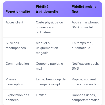
Fidélité
Fidélité mobile-
Fonctionnalité
traditionnelle
first
Accès client
Carte physique ou
Appli smartphone,
connexion sur
SMS ou wallet
ordinateur
Suivi des
Manuel ou
En temps réel,
récompenses
uniquement en
automatique
magasin
Communication
Coupons papier, e-
Notifications push,
mail
SMS
Vitesse
Lente, beaucoup de
Rapide, souvent
d’inscription
champs à remplir
un scan ou un tap
Exploitation des
Limitée
Données riches,
données
comportementales