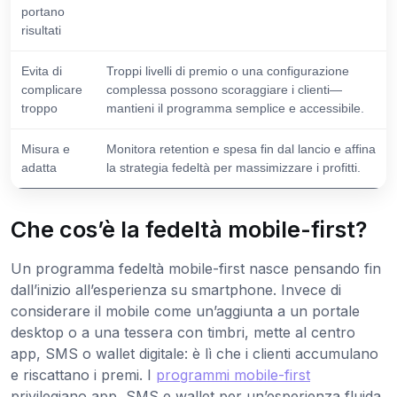
portano
risultati
Evita di
Troppi livelli di premio o una configurazione
complicare
complessa possono scoraggiare i clienti—
troppo
mantieni il programma semplice e accessibile.
Misura e
Monitora retention e spesa fin dal lancio e affina
adatta
la strategia fedeltà per massimizzare i profitti.
Che cos’è la fedeltà mobile-first?
Un programma fedeltà mobile-first nasce pensando fin
dall’inizio all’esperienza su smartphone. Invece di
considerare il mobile come un’aggiunta a un portale
desktop o a una tessera con timbri, mette al centro
app, SMS o wallet digitale: è lì che i clienti accumulano
e riscattano i premi. I
programmi mobile-first
privilegiano app, SMS e wallet per un’esperienza fluida