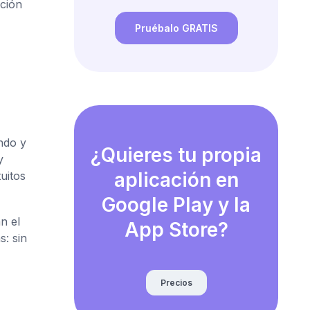
ación
Pruébalo GRATIS
ndo y
¿Quieres tu propia
y
aplicación en
uitos
Google Play y la
n el
App Store?
s: sin
Precios