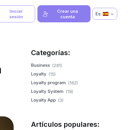
Iniciar
Crear una
Es:
sesión
cuenta
Categorías:
a
Business
(281)
Loyalty
(15)
Loyalty program
(162)
Loyalty System
(19)
Loyalty App
(3)
Artículos populares: