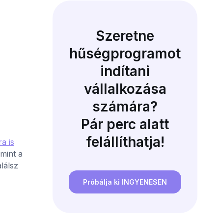
Szeretne
hűségprogramot
indítani
vállalkozása
számára?
Pár perc alatt
felállíthatja!
a is
mint a
lálsz
Próbálja ki INGYENESEN