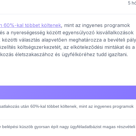
5 h
án 60%-kal többet költenek
, mint az ingyenes programok
 és a nyereségesség között egyensúlyozó kisvállalkozások
zötti választás alapvetően meghatározza a bevételi pály
lítés költségszerkezetét, az elköteleződési mintákat és a
lkozás életszakaszához és ügyfélköréhez tudd igazítani.
satlakozás után 60%-kal többet költenek, mint az ingyenes programok
 belépési küszöb gyorsan épít nagy ügyféladatbázist magas részvételi