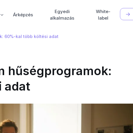
Egyedi
White-
Árképzés
alkalmazás
label
 60%-kal több költési adat
m hűségprogramok:
i adat