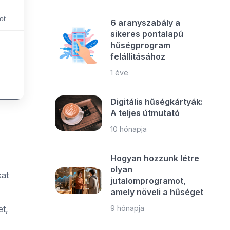
ot.
6 aranyszabály a
sikeres pontalapú
hűségprogram
felállításához
1 éve
Digitális hűségkártyák:
A teljes útmutató
10 hónapja
Hogyan hozzunk létre
olyan
kat
jutalomprogramot,
amely növeli a hűséget
et,
9 hónapja