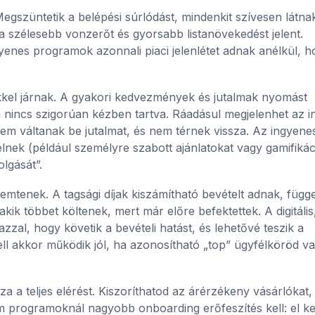
szüntetik a belépési súrlódást, mindenkit szívesen látnak
ya szélesebb vonzerőt és gyorsabb listanövekedést jelent.
enes programok azonnali piaci jelenlétet adnak anélkül, h
kkel járnak. A gyakori kedvezmények és jutalmak nyomást
a nincs szigorúan kézben tartva. Ráadásul megjelenhet az i
nem váltanak be jutalmat, és nem térnek vissza. Az ingyene
lnek (például személyre szabott ajánlatokat vagy gamifikáci
olgását”.
mtenek. A tagsági díjak kiszámítható bevételt adnak, függe
kik többet költenek, mert már előre befektettek. A digitális
zal, hogy követik a bevételi hatást, és lehetővé teszik a
l akkor működik jól, ha azonosítható „top” ügyfélköröd va
a a teljes elérést. Kiszoríthatod az árérzékeny vásárlókat,
 programoknál nagyobb onboarding erőfeszítés kell: el ke