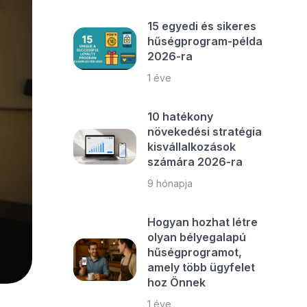
15 egyedi és sikeres
hűségprogram-példa
2026-ra
1 éve
10 hatékony
növekedési stratégia
kisvállalkozások
számára 2026-ra
9 hónapja
Hogyan hozhat létre
olyan bélyegalapú
hűségprogramot,
amely több ügyfelet
hoz Önnek
1 éve