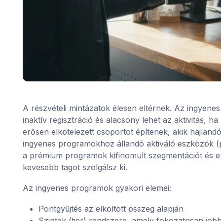
A részvételi mintázatok élesen eltérnek. Az ingye
inaktív regisztráció és alacsony lehet az aktivitás,
erősen elkötelezett csoportot építenek, akik hajlandó
ingyenes programokhoz állandó aktiváló eszközök (pé
a prémium programok kifinomult szegmentációt és exk
kevesebb tagot szolgálsz ki.
Az ingyenes programok gyakori elemei:
Pontgyűjtés az elköltött összeg alapján
Szintek (tier) rendszere, amely fokozatosan jobb