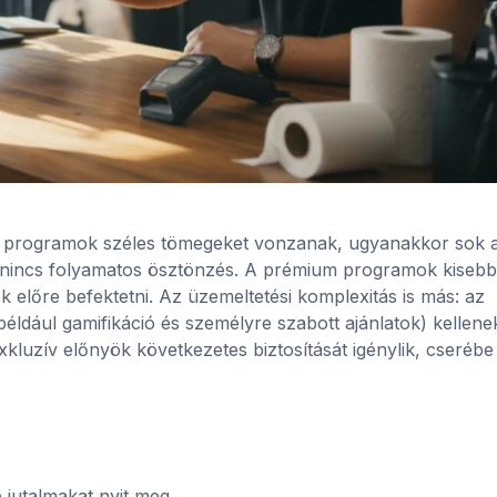
nes programok széles tömegeket vonzanak, ugyanakkor sok 
 ha nincs folyamatos ösztönzés. A prémium programok kisebb
k előre befektetni. Az üzemeltetési komplexitás is más: az
ldául gamifikáció és személyre szabott ajánlatok) kellene
luzív előnyök következetes biztosítását igénylik, cserébe
 jutalmakat nyit meg