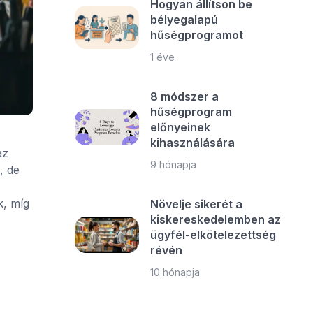
Hogyan állítson be
bélyegalapú
hűségprogramot
1 éve
8 módszer a
hűségprogram
előnyeinek
kihasználására
az
9 hónapja
, de
k, míg
Növelje sikerét a
kiskereskedelemben az
ügyfél-elkötelezettség
révén
10 hónapja