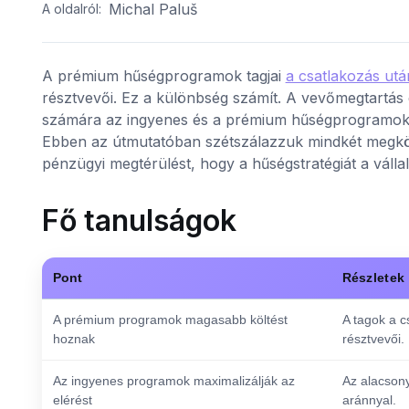
Michal Paluš
A oldalról:
A prémium hűségprogramok tagjai
a csatlakozás ut
résztvevői. Ez a különbség számít. A vevőmegtartás
számára az ingyenes és a prémium hűségprogramok kö
Ebben az útmutatóban szétszálazzuk mindkét megköze
pénzügyi megtérülést, hogy a hűségstratégiát a válla
Fő tanulságok
Pont
Részletek
A prémium programok magasabb költést
A tagok a c
hoznak
résztvevői.
Az ingyenes programok maximalizálják az
Az alacsony
elérést
aránnyal.