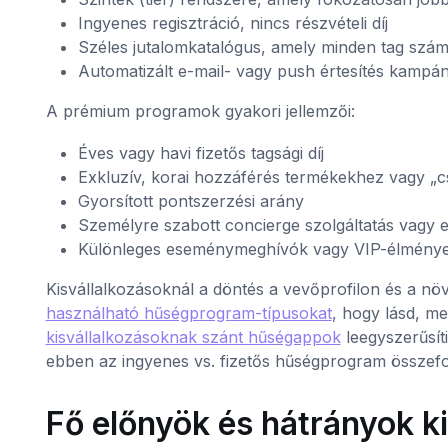
Ingyenes regisztráció, nincs részvételi díj
Széles jutalomkatalógus, amely minden tag szám
Automatizált e-mail- vagy push értesítés kampá
A prémium programok gyakori jellemzői:
Éves vagy havi fizetős tagsági díj
Exkluzív, korai hozzáférés termékekhez vagy „c
Gyorsított pontszerzési arány
Személyre szabott concierge szolgáltatás vagy 
Különleges eseménymeghívók vagy VIP-élmény
Kisvállalkozásoknál a döntés a vevőprofilon és a nö
használható hűségprogram-típusokat
, hogy lásd, m
kisvállalkozásoknak szánt hűségappok
leegyszerűsít
ebben az ingyenes vs. fizetős hűségprogram összefo
Fő előnyök és hátrányok k