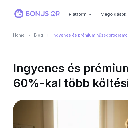
Platform
Megoldások
Home
Blog
Ingyenes és prémium hűségprogramok:
Ingyenes és prémiu
60%-kal több költés