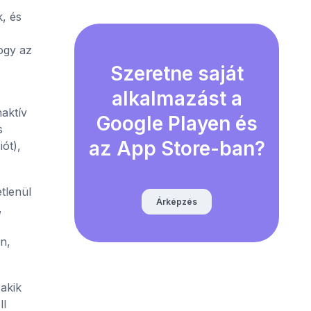
, és
ogy az
Szeretne saját
alkalmazást a
naktív
Google Playen és
s
az App Store-ban?
ót),
tlenül
Árképzés
,
n,
 akik
ll