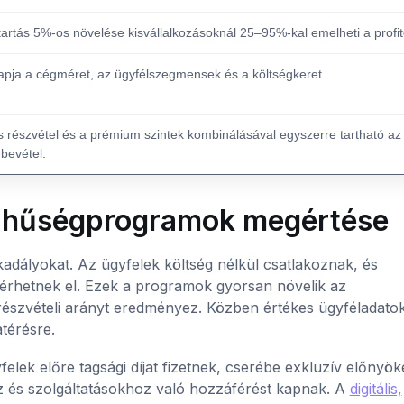
rtás 5%-os növelése kisvállalkozásoknál 25–95%-kal emelheti a profit
apja a cégméret, az ügyfélszegmensek és a költségkeret.
 részvétel és a prémium szintek kombinálásával egyszerre tartható az
 bevétel.
m hűségprogramok megértése
adályokat. Az ügyfelek költség nélkül csatlakoznak, és
t érhetnek el. Ezek a programok gyorsan növelik az
részvételi arányt eredményez. Közben értékes ügyféladato
térésre.
lek előre tagsági díjat fizetnek, cserébe exkluzív előnyök
z és szolgáltatásokhoz való hozzáférést kapnak. A
digitális,