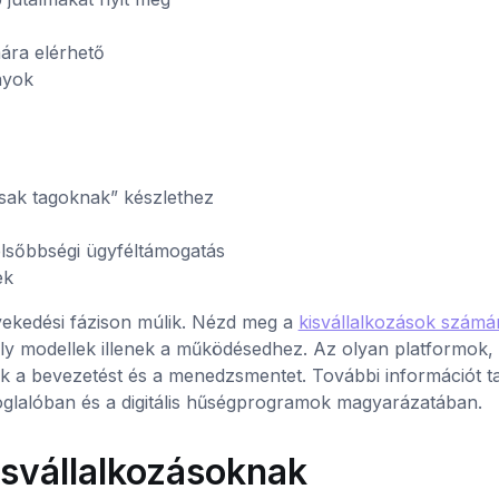
ára elérhető
nyok
sak tagoknak” készlethez
elsőbbségi ügyféltámogatás
ek
vekedési fázison múlik. Nézd meg a
kisvállalkozások számár
ely modellek illenek a működésedhez. Az olyan platformok, 
ik a bevezetést és a menedzsmentet. További információt ta
glalóban és a digitális hűségprogramok magyarázatában.
isvállalkozásoknak