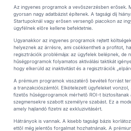
Az ingyenes programok a vevőszerzésben erősek. Meg
gyorsan nagy adatbázist építenek. A tagsági díj hián
Startupoknál vagy erősen versengő piacokon az ingy
ügyfélnek előre kellene befektetnie.
Ugyanakkor az ingyenes programok rejtett költsége
helyeznek az árrésre, ami csökkentheti a profitot, h
regisztrációk problémája: az ügyfelek belépnek, de 
hűségprogramok folyamatos aktiválási taktikát igénye
hogy elkerüld az inaktivitást és a regisztrációk „elpár
A prémium programok visszatérő bevételi forrást tere
a tranzakciószámtól. Elkötelezett ügyfeleket vonzol, a
fizetős hűségprogramok mérhető ROI-t biztosítanak az
szegmensekre szabott személyre szabást. Ez a model
amely hajlandó fizetni az exkluzivitásért.
Hátrányok is vannak. A kisebb tagsági bázis korlátozz
ettől még jelentős forgalmat hozhatnának. A prémium