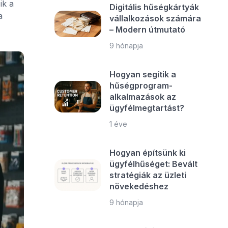
ik a
Digitális hűségkártyák
a
vállalkozások számára
– Modern útmutató
9 hónapja
Hogyan segítik a
hűségprogram-
alkalmazások az
ügyfélmegtartást?
1 éve
Hogyan építsünk ki
ügyfélhűséget: Bevált
stratégiák az üzleti
növekedéshez
9 hónapja