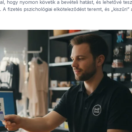
al, hogy nyomon követik a bevételi hatást, és lehetővé tesz
 fizetés pszichológiai elköteleződést teremt, és „kiszűri” 