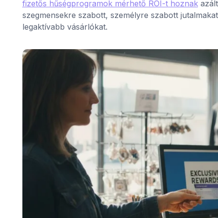
fizetős hűségprogramok mérhető ROI-t hoznak
azált
szegmensekre szabott, személyre szabott jutalmakat. A
legaktívabb vásárlókat.