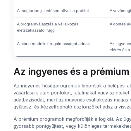
A megtartás jelentősen növeli a profitot
A vevőmegta
A programválasztás a vállalkozás
A döntés al
életszakaszától függ
A hibrid modellek rugalmasságot adnak
Az ingyenes
elérés és a
Az ingyenes és a prémiu
Az ingyenes hűségprogramok lebontják a belépési ak
vásárlásaik után pontokat, jutalmakat vagy szinteke
adatbázisodat, mert az ingyenes csatlakozás magas 
gyűjtesz, és kézzelfogható ösztönzőket adsz a vissza
A prémium programok megfordítják a logikát. Az ügyfe
gyorsabb pontgyűjtést, vagy különleges termékekhe