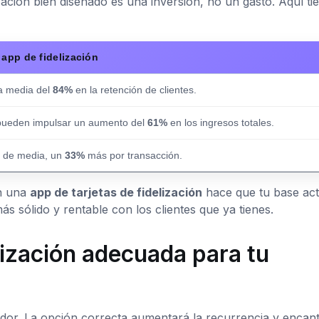
ación bien diseñado es una inversión, no un gasto. Aquí ti
app de fidelización
a media del
84%
en la retención de clientes.
pueden impulsar un aumento del
61%
en los ingresos totales.
, de media, un
33%
más por transacción.
en una
app de tarjetas de fidelización
hace que tu base act
s sólido y rentable con los clientes que ya tienes.
lización adecuada para tu
ador. La opción correcta aumentará la recurrencia y encan