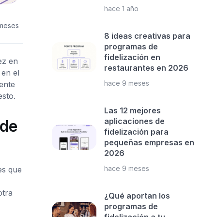
hace 1 año
 meses
8 ideas creativas para
programas de
fidelización en
ez en
restaurantes en 2026
 en el
hace 9 meses
ente
esto.
Las 12 mejores
aplicaciones de
 de
fidelización para
pequeñas empresas en
2026
hace 9 meses
es que
otra
¿Qué aportan los
programas de