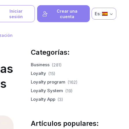
Iniciar
Crear una
Es:
sesión
cuenta
zación
Categorías:
sas
Business
(281)
Loyalty
(15)
as
Loyalty program
(162)
Loyalty System
(19)
Loyalty App
(3)
Artículos populares: