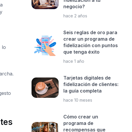
fidelización a tu
la
negocio?
 y
hace 2 años
Seis reglas de oro para
crear un programa de
fidelización con puntos
 lo
que tenga éxito
hace 1 año
archa.
Tarjetas digitales de
fidelización de clientes:
la guía completa
gesto
hace 10 meses
Cómo crear un
ntes
programa de
recompensas que