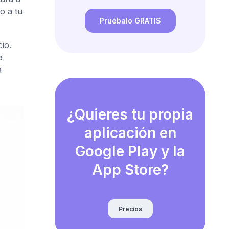
o a tu
Pruébalo GRATIS
io.
a
a
¿Quieres tu propia
aplicación en
Google Play y la
App Store?
Precios