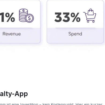
yalty-App
m ist eine Investition – kein Kostenpunkt. Hier ein kurzer