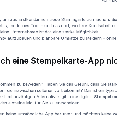
vor 4 M
e, um aus Erstkund:innen treue Stammgäste zu machen. Si
chtes, modernes Tool – und das dort, wo Ihre Kundschaft es
eine Unternehmen ist das eine starke Möglichkeit,
ty aufzubauen und planbare Umsätze zu steigern – ohne
ch eine Stempelkarte-App ni
kommen zu bewegen? Haben Sie das Gefühl, dass Sie stän
die inzwischen seltener vorbeikommt? Das ist ein typis
t mit unzähligen Alternativen gibt eine digitale
Stempelka
es einzelne Mal für Sie zu entscheiden.
den keine umständliche App herunter und möchten keine we