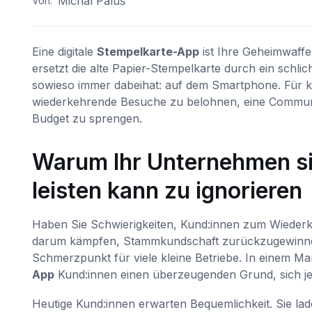
Michal Paluš
Von:
Eine digitale
Stempelkarte-App
ist Ihre Geheimwaff
ersetzt die alte Papier-Stempelkarte durch ein schli
sowieso immer dabeihat: auf dem Smartphone. Für kl
wiederkehrende Besuche zu belohnen, eine Communi
Budget zu sprengen.
Warum Ihr Unternehmen si
leisten kann zu ignorieren
Haben Sie Schwierigkeiten, Kund:innen zum Wieder
darum kämpfen, Stammkundschaft zurückzugewinnen, 
Schmerzpunkt für viele kleine Betriebe. In einem Mark
App
Kund:innen einen überzeugenden Grund, sich jed
Heutige Kund:innen erwarten Bequemlichkeit. Sie la