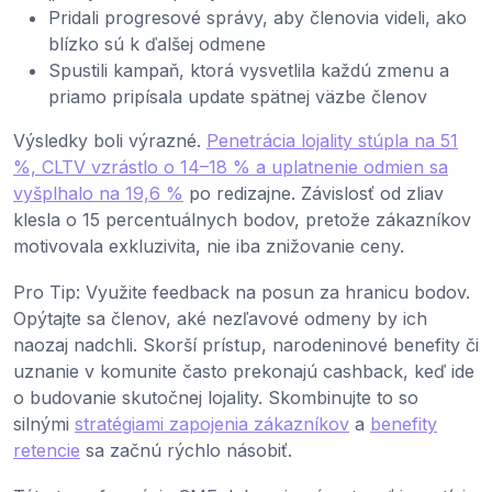
Pridali progresové správy, aby členovia videli, ako
blízko sú k ďalšej odmene
Spustili kampaň, ktorá vysvetlila každú zmenu a
priamo pripísala update spätnej väzbe členov
Výsledky boli výrazné.
Penetrácia lojality stúpla na 51
%, CLTV vzrástlo o 14–18 % a uplatnenie odmien sa
vyšplhalo na 19,6 %
po redizajne. Závislosť od zliav
klesla o 15 percentuálnych bodov, pretože zákazníkov
motivovala exkluzivita, nie iba znižovanie ceny.
Pro Tip: Využite feedback na posun za hranicu bodov.
Opýtajte sa členov, aké nezľavové odmeny by ich
naozaj nadchli. Skorší prístup, narodeninové benefity či
uznanie v komunite často prekonajú cashback, keď ide
o budovanie skutočnej lojality. Skombinujte to so
silnými
stratégiami zapojenia zákazníkov
a
benefity
retencie
sa začnú rýchlo násobiť.