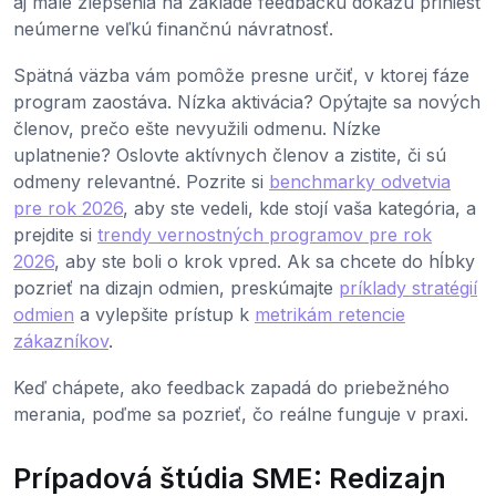
aj malé zlepšenia na základe feedbacku dokážu priniesť
neúmerne veľkú finančnú návratnosť.
Spätná väzba vám pomôže presne určiť, v ktorej fáze
program zaostáva. Nízka aktivácia? Opýtajte sa nových
členov, prečo ešte nevyužili odmenu. Nízke
uplatnenie? Oslovte aktívnych členov a zistite, či sú
odmeny relevantné. Pozrite si
benchmarky odvetvia
pre rok 2026
, aby ste vedeli, kde stojí vaša kategória, a
prejdite si
trendy vernostných programov pre rok
2026
, aby ste boli o krok vpred. Ak sa chcete do hĺbky
pozrieť na dizajn odmien, preskúmajte
príklady stratégií
odmien
a vylepšite prístup k
metrikám retencie
zákazníkov
.
Keď chápete, ako feedback zapadá do priebežného
merania, poďme sa pozrieť, čo reálne funguje v praxi.
Prípadová štúdia SME: Redizajn