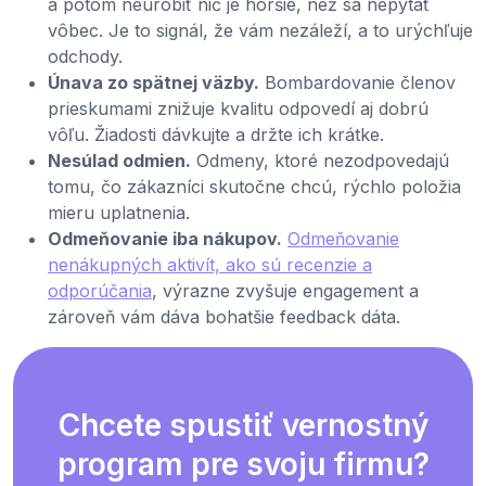
a potom neurobiť nič je horšie, než sa nepýtať
vôbec. Je to signál, že vám nezáleží, a to urýchľuje
odchody.
Únava zo spätnej väzby.
Bombardovanie členov
prieskumami znižuje kvalitu odpovedí aj dobrú
vôľu. Žiadosti dávkujte a držte ich krátke.
Nesúlad odmien.
Odmeny, ktoré nezodpovedajú
tomu, čo zákazníci skutočne chcú, rýchlo položia
mieru uplatnenia.
Odmeňovanie iba nákupov.
Odmeňovanie
nenákupných aktivít, ako sú recenzie a
odporúčania
, výrazne zvyšuje engagement a
zároveň vám dáva bohatšie feedback dáta.
Chcete spustiť vernostný
program pre svoju firmu?