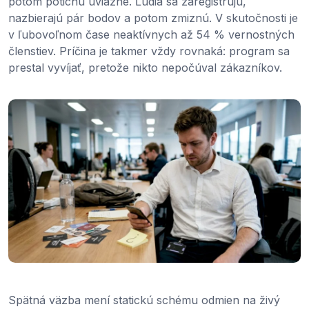
potom potichu uviazne. Ľudia sa zaregistrujú,
nazbierajú pár bodov a potom zmiznú. V skutočnosti je
v ľubovoľnom čase neaktívnych až 54 % vernostných
členstiev. Príčina je takmer vždy rovnaká: program sa
prestal vyvíjať, pretože nikto nepočúval zákazníkov.
Spätná väzba mení statickú schému odmien na živý