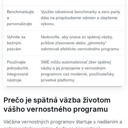
Benchmarkujte
Využite odvetvové benchmarky a zero-party
a
dáta na prispôsobenie odmien a zlepšenie
personalizujte
výkonu.
Vyhnite sa
Nedovoľte, aby únava zo spätnej väzby,
bežným
prílišné zľavovanie alebo „gimmicky“
pascám
sabotovali efektivitu vernostného programu.
Používajte
SME môžu automatizovať zber spätnej
jednoduché,
väzby a jej prepojenie s vernostným
integrované
programom cez moderné, používateľsky
nástroje
prívetivé platformy.
Prečo je spätná väzba životom
vášho vernostného programu
Väčšina vernostných programov štartuje s nadšením a