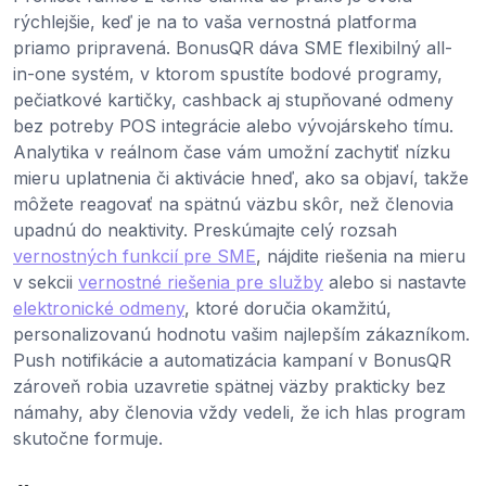
rýchlejšie, keď je na to vaša vernostná platforma
priamo pripravená. BonusQR dáva SME flexibilný all-
in-one systém, v ktorom spustíte bodové programy,
pečiatkové kartičky, cashback aj stupňované odmeny
bez potreby POS integrácie alebo vývojárskeho tímu.
Analytika v reálnom čase vám umožní zachytiť nízku
mieru uplatnenia či aktivácie hneď, ako sa objaví, takže
môžete reagovať na spätnú väzbu skôr, než členovia
upadnú do neaktivity. Preskúmajte celý rozsah
vernostných funkcií pre SME
, nájdite riešenia na mieru
v sekcii
vernostné riešenia pre služby
alebo si nastavte
elektronické odmeny
, ktoré doručia okamžitú,
personalizovanú hodnotu vašim najlepším zákazníkom.
Push notifikácie a automatizácia kampaní v BonusQR
zároveň robia uzavretie spätnej väzby prakticky bez
námahy, aby členovia vždy vedeli, že ich hlas program
skutočne formuje.