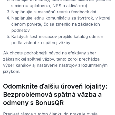
s mierou uplatnenia, NPS a aktiváciou)
Naplánujte si mesačnú revíziu feedback dát
Naplánujte jednu komunikáciu za štvrťrok, v ktorej
členom poviete, čo sa zmenilo na základe ich
podnetov
Každých šesť mesiacov prejdite katalóg odmien
podľa zistení zo spätnej väzby
Ak chcete podrobnejší návod na efektívny zber
zákazníckej spätnej väzby, tento zdroj prechádza
výber kanálov aj nastavenie nástrojov zrozumiteľným
jazykom.
Odomknite ďalšiu úroveň lojality:
Bezproblémová spätná väzba a
odmeny s BonusQR
Preniesť rámce z tohto článku do praxe je oveľa