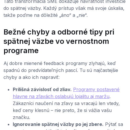
Táto transformácia SME dokazuje návratnosť investície
do spätnej väzby. Každý prístup však má svoje úskalia,
takže poďme na dôležité „áno“ a „nie“.
Bežné chyby a odborné tipy pri
spätnej väzbe vo vernostnom
programe
Aj dobre mienené feedback programy zlyhajú, keď
spadnú do predvídateľných pascí. Tu sú najčastejšie
chyby a ako ich napraviť:
Prílišná závislosť od zliav.
Programy postavené
hlavne na zľavách oslabujú lojalitu aj maržu
.
Zákazníci naučení na zľavy sa vracajú len vtedy,
keď ceny klesnú – nie preto, že si vážia vašu
značku.
Ignorovanie spätnej väzby po jej zbere.
Pýtať sa