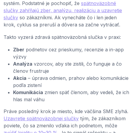
systém. Podstatné je pochopiť, že
spätnoväzobné
slučky zahŕňajú zber, analýzu, realizáciu a uzavretie
slučky
so zákazníkmi. Ak vynecháte čo i len jeden
krok, cyklus sa preruší a dôvera sa začne vytrácať.
Takto vyzerá zdravá spätnoväzobná slučka v praxi:
Zber
podnetov cez prieskumy, recenzie a in-app
výzvy
Analýza
vzorcov, aby ste zistili, čo funguje a čo
členov frustruje
Akcia
– úprava odmien, prahov alebo komunikácie
podľa zistení
Komunikácia
zmien späť členom, aby vedeli, že ich
hlas mal váhu
Práve posledný krok je miesto, kde väčšina SME zlyhá.
Uzavretie spätnoväzobnej slučky
tým, že zákazníkom
poviete, čo sa zmenilo vďaka ich podnetom, môže
zvýšiť lojalitu o 10–30 %
. Je to signál rešpektu – a