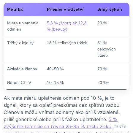
Metrika
Priemer v odvetví
Silný výkon
Miera uplatnenia
5,6 % (šport) až 12,3
20 %+
odmien
% (beauty)
Tržby z lojality
18 % celkových tržieb
51 %
celkových
tržieb
Aktivácia členov
40–50 %
70 %+
Nárast CLTV
10–15 %
20 %+
Ak máte mieru uplatnenia odmien pod 10 %, je to
signál, ktorý sa oplatí preskúmať cez spätnú väzbu.
Členovia môžu vnímať odmeny ako príliš vzdialené,
príliš generické alebo príliš ťažko uplatniteľné.
5 %
zvýšenie retencie sa rovná 25–95 % rastu zisku
, takže