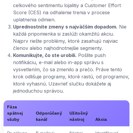
celkového sentimentu lojalitiy a Customer Effort
Score (CES) na odhalenie trenia v procese
uplatnenia odmien.
Uprednostnite zmeny s najväčším dopadom.
Nie
každá pripomienka si zaslúži okamžitú akciu.
Najprv riešte problémy, ktoré zasahujú najviac
členov alebo najhodnotnejšie segmenty.
Komunikujte, čo ste urobili.
Pošlite push
notifikáciu, e-mail alebo in-app správu s
vysvetlením, čo sa zmenilo a prečo. Práve tento
krok odlišuje programy, ktoré rastú, od programov,
ktoré vyhasnú. Uzavrieť slučku dokážete aj
jednoduchou správou.
Fáza
spätnej
Odporúčaný
Užitočný
väzby
kanál
nástroj
Akcia
Po nákupe
E-mailový
Nástroj
Identifikovať