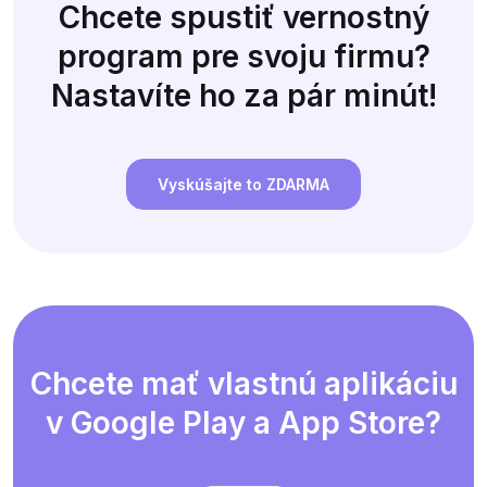
Chcete spustiť vernostný
program pre svoju firmu?
Nastavíte ho za pár minút!
Vyskúšajte to ZDARMA
Chcete mať vlastnú aplikáciu
v Google Play a App Store?