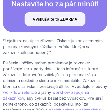
Nastavíte ho za pár minút!
Vyskúšajte to ZDARMA
“Lojalitu si nekúpite zľavami. Získate ju konzistentnými,
personalizovanými zážitkami, vďaka ktorým sa
zákazník cíti pochopený.”
Riešenie väčšiny týchto problémov je rovnaké:
používajte zero-party dáta – teda informácie, ktoré
zákazníci dobrovoľne zdieľajú – na personalizáciu
odmien a dôsledne sledujte inkrementalitu. Zákazníci,
ktorí sa cítia videní, zostávajú dlhšie. Vybudujte si pevný
workflow retencie
a jasný
workflow zapojenia
zákazníkov
, aby cyklus bežal bez výpadkov. Pre širší
kontext toho, čo zákazníci očakávajú, stojí za
prečítanie report BCG o
očakávaniach v zákazníckej