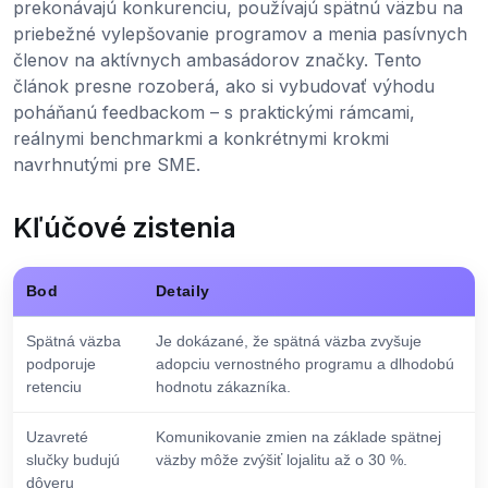
prekonávajú konkurenciu, používajú spätnú väzbu na
priebežné vylepšovanie programov a menia pasívnych
členov na aktívnych ambasádorov značky. Tento
článok presne rozoberá, ako si vybudovať výhodu
poháňanú feedbackom – s praktickými rámcami,
reálnymi benchmarkmi a konkrétnymi krokmi
navrhnutými pre SME.
Kľúčové zistenia
Bod
Detaily
Spätná väzba
Je dokázané, že spätná väzba zvyšuje
podporuje
adopciu vernostného programu a dlhodobú
retenciu
hodnotu zákazníka.
Uzavreté
Komunikovanie zmien na základe spätnej
slučky budujú
väzby môže zvýšiť lojalitu až o 30 %.
dôveru