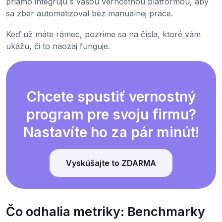
priamo integrujú s vašou vernostnou platformou, aby
sa zber automatizoval bez manuálnej práce.
Keď už máte rámec, pozrime sa na čísla, ktoré vám
ukážu, či to naozaj funguje.
Chcete spustiť vernostný
program pre svoju firmu?
Nastavíte ho za pár minút!
Vyskúšajte to ZDARMA
Čo odhalia metriky: Benchmarky