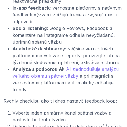
reaktivačné prieskumy
In-app feedback:
vernostné platformy s natívnymi
feedback výzvami znižujú trenie a zvyšujú mieru
odpovedí
Social listening:
Google Reviews, Facebook a
komentáre na Instagrame odhalia nevyžiadanú,
úprimnú spätnú väzbu
Analytické dashboardy:
väčšina vernostných
platforiem má vstavané reporty; používajte ich na
týždenné sledovanie uplatnení, aktivácie a churnu
Analýza s podporou AI:
AI zjednodušuje analýzu
veľkého objemu spätnej väzby
a pri integrácii s
vernostnými platformami automaticky odhaľuje
trendy
Rýchly checklist, ako si dnes nastaviť feedback loop:
Vyberte jeden primárny kanál spätnej väzby a
nastavte ho tento týždeň
Definujte tri metriky, ktoré budete sledovať (začnite