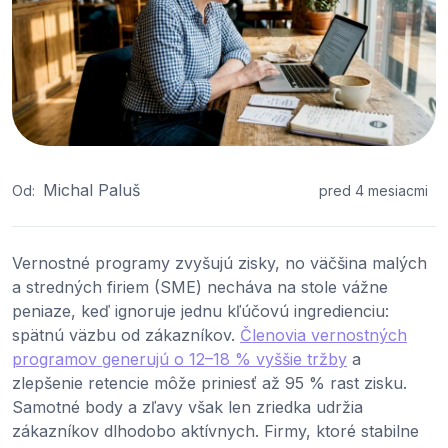
Michal Paluš
Od:
pred 4 mesiacmi
Vernostné programy zvyšujú zisky, no väčšina malých
a stredných firiem (SME) necháva na stole vážne
peniaze, keď ignoruje jednu kľúčovú ingredienciu:
spätnú väzbu od zákazníkov.
Členovia vernostných
programov generujú o 12–18 % vyššie tržby
a
zlepšenie retencie môže priniesť až 95 % rast zisku.
Samotné body a zľavy však len zriedka udržia
zákazníkov dlhodobo aktívnych. Firmy, ktoré stabilne