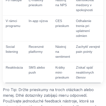
prieskum
na NPS
medzery v
spokojnosti
V rámci
In-app výzva
CES
Odhalenie
programu
prieskum
trenia pri
uplatnení
odmien
Social
Recenzné
Nástroj
Zachytiť verejné
listening
platformy
na
pain pointy
sentiment
Reaktivácia
SMS alebo
Krátky
Získať späť
push
mini-
neaktívnych
prieskum
členov
Pro Tip: Držte prieskumy na troch otázkach alebo
menej. Dlhé dotazníky zabíjajú mieru odpovedí.
Používajte jednoduché feedback nástroje, ktoré sa