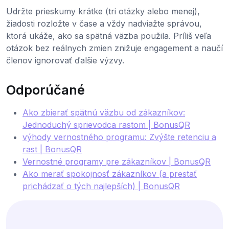
Udržte prieskumy krátke (tri otázky alebo menej),
žiadosti rozložte v čase a vždy nadviažte správou,
ktorá ukáže, ako sa spätná väzba použila. Príliš veľa
otázok bez reálnych zmien znižuje engagement a naučí
členov ignorovať ďalšie výzvy.
Odporúčané
Ako zbierať spätnú väzbu od zákazníkov:
Jednoduchý sprievodca rastom | BonusQR
výhody vernostného programu: Zvýšte retenciu a
rast | BonusQR
Vernostné programy pre zákazníkov | BonusQR
Ako merať spokojnosť zákazníkov (a prestať
prichádzať o tých najlepších) | BonusQR