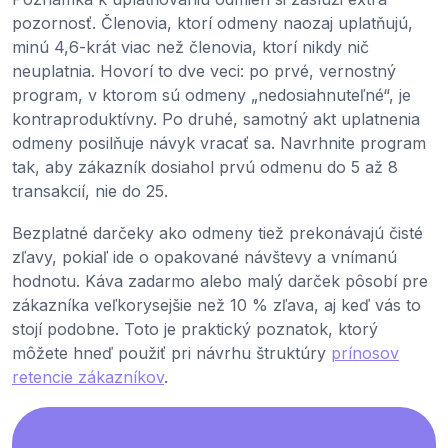
pozornosť. Členovia, ktorí odmeny naozaj uplatňujú,
minú 4,6-krát viac než členovia, ktorí nikdy nič
neuplatnia. Hovorí to dve veci: po prvé, vernostný
program, v ktorom sú odmeny „nedosiahnuteľné“, je
kontraproduktívny. Po druhé, samotný akt uplatnenia
odmeny posilňuje návyk vracať sa. Navrhnite program
tak, aby zákazník dosiahol prvú odmenu do 5 až 8
transakcií, nie do 25.
Bezplatné darčeky ako odmeny tiež prekonávajú čisté
zľavy, pokiaľ ide o opakované návštevy a vnímanú
hodnotu. Káva zadarmo alebo malý darček pôsobí pre
zákazníka veľkorysejšie než 10 % zľava, aj keď vás to
stojí podobne. Toto je praktický poznatok, ktorý
môžete hneď použiť pri návrhu štruktúry
prínosov
retencie zákazníkov
.