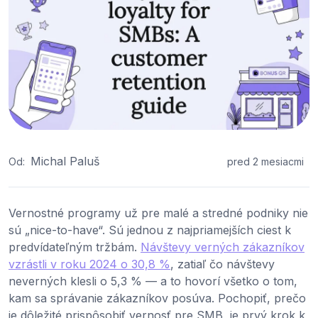
Michal Paluš
Od:
pred 2 mesiacmi
Vernostné programy už pre malé a stredné podniky nie
sú „nice-to-have“. Sú jednou z najpriamejších ciest k
predvídateľným tržbám.
Návštevy verných zákazníkov
vzrástli v roku 2024 o 30,8 %
, zatiaľ čo návštevy
neverných klesli o 5,3 % — a to hovorí všetko o tom,
kam sa správanie zákazníkov posúva. Pochopiť, prečo
je dôležité prispôsobiť vernosť pre SMB, je prvý krok k