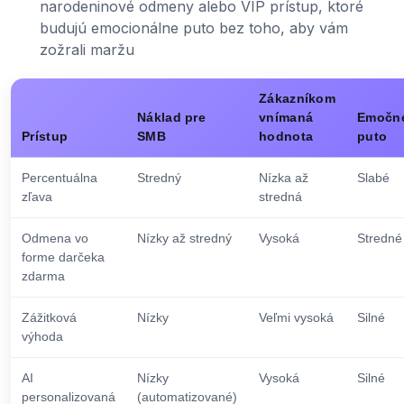
narodeninové odmeny alebo VIP prístup, ktoré
budujú emocionálne puto bez toho, aby vám
zožrali maržu
Zákazníkom
Náklad pre
vnímaná
Emočn
Prístup
SMB
hodnota
puto
Percentuálna
Stredný
Nízka až
Slabé
zľava
stredná
Odmena vo
Nízky až stredný
Vysoká
Stredné
forme darčeka
zdarma
Zážitková
Nízky
Veľmi vysoká
Silné
výhoda
AI
Nízky
Vysoká
Silné
personalizovaná
(automatizované)