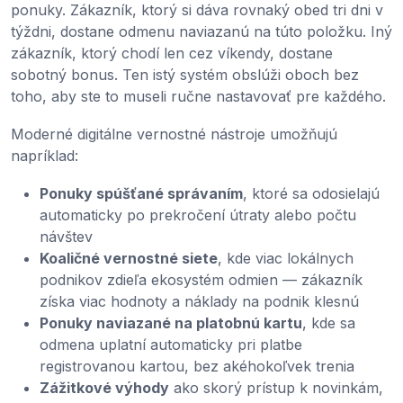
ponuky. Zákazník, ktorý si dáva rovnaký obed tri dni v
týždni, dostane odmenu naviazanú na túto položku. Iný
zákazník, ktorý chodí len cez víkendy, dostane
sobotný bonus. Ten istý systém obslúži oboch bez
toho, aby ste to museli ručne nastavovať pre každého.
Moderné digitálne vernostné nástroje umožňujú
napríklad:
Ponuky spúšťané správaním
, ktoré sa odosielajú
automaticky po prekročení útraty alebo počtu
návštev
Koaličné vernostné siete
, kde viac lokálnych
podnikov zdieľa ekosystém odmien — zákazník
získa viac hodnoty a náklady na podnik klesnú
Ponuky naviazané na platobnú kartu
, kde sa
odmena uplatní automaticky pri platbe
registrovanou kartou, bez akéhokoľvek trenia
Zážitkové výhody
ako skorý prístup k novinkám,