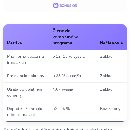
Členovia
vernostného
Metrika
programu
Nečlenovia
Priemerná útrata na
o 12–18 % vyššia
Základ
transakciu
Frekvencia nákupov
o 33 % častejšie
Základ
Útrata po uplatnení
4,6× vyššia
Základ
odmeny
Dopad 5 % nárastu
až +95 %
Bez zmeny
retencie na zisk
Poznámka k uplatňovaniu odmien si zaslúži extra