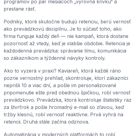
programov po pár mesiacoch „vyrovná krivku“ a
prestane rásť.
Podniky, ktoré skutočne budujú retenciu, berú vernosť
ako prevádzkovú disciplínu. Je to súčasť toho, ako
firma funguje každý deň — nie kampaň, ktorá dostane
pozornosť až vtedy, keď je slabšie obdobie. Retencia je
každodenná prevádzka: správanie tímu, komunikácia
so zákazníkom a týždenné návyky kontroly.
Ako to vyzerá v praxi? Kaviareň, ktorá každé ráno
pozrie vernostný prehľad, skontroluje, ktorí zákazníci
neprišli 10 a viac dní, a pošle im personalizované
pripomenutie ešte pred obednou špičkou, robí vernosť
prevádzkovo. Prevádzka, ktorá kontroluje štatistiky raz
za štvrťrok a pošle hromadný e-mail so zľavou, keď
tržby klesnú, robí vernosť reaktívne. Prvá vyhrá na
retencii. Druhá stále začína odznova.
Automatizácia v moderných platformách to robí