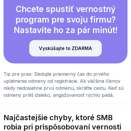
Chcete spustiť vernostný
program pre svoju firmu?
Nastavíte ho za pár minút!
Vyskúšajte to ZDARMA
Tip pre prax: Sledujte priemerný čas do prvého
uplatnenia odmeny od registrácie. Ak väčšina členov
nikdy nedosiahne prvú odmenu, skráťte cestu. Keď sú
odmeny príliš ďaleko, angažovanosť rýchlo padá.
Najčastejšie chyby, ktoré SMB
robia pri prispôsobovaní vernosti