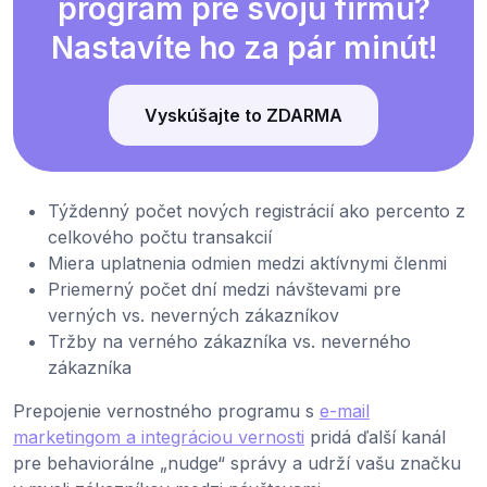
program pre svoju firmu?
Nastavíte ho za pár minút!
Vyskúšajte to ZDARMA
Týždenný počet nových registrácií ako percento z
celkového počtu transakcií
Miera uplatnenia odmien medzi aktívnymi členmi
Priemerný počet dní medzi návštevami pre
verných vs. neverných zákazníkov
Tržby na verného zákazníka vs. neverného
zákazníka
Prepojenie vernostného programu s
e-mail
marketingom a integráciou vernosti
pridá ďalší kanál
pre behaviorálne „nudge“ správy a udrží vašu značku