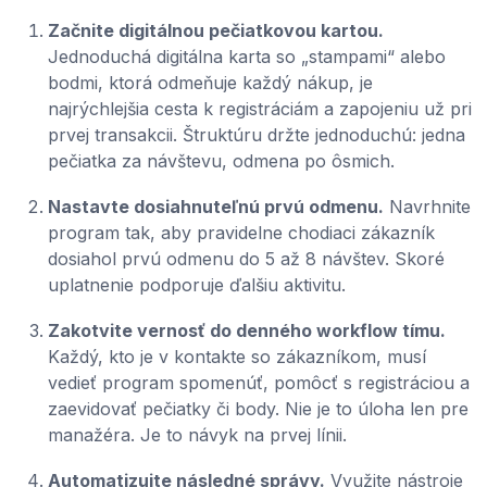
Začnite digitálnou pečiatkovou kartou.
Jednoduchá digitálna karta so „stampami“ alebo
bodmi, ktorá odmeňuje každý nákup, je
najrýchlejšia cesta k registráciám a zapojeniu už pri
prvej transakcii. Štruktúru držte jednoduchú: jedna
pečiatka za návštevu, odmena po ôsmich.
Nastavte dosiahnuteľnú prvú odmenu.
Navrhnite
program tak, aby pravidelne chodiaci zákazník
dosiahol prvú odmenu do 5 až 8 návštev. Skoré
uplatnenie podporuje ďalšiu aktivitu.
Zakotvite vernosť do denného workflow tímu.
Každý, kto je v kontakte so zákazníkom, musí
vedieť program spomenúť, pomôcť s registráciou a
zaevidovať pečiatky či body. Nie je to úloha len pre
manažéra. Je to návyk na prvej línii.
Automatizujte následné správy.
Využite nástroje