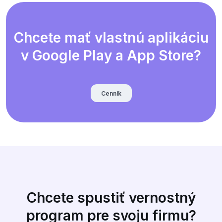
Chcete mať vlastnú aplikáciu
v Google Play a App Store?
Cenník
Chcete spustiť vernostný
program pre svoju firmu?