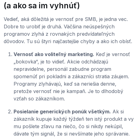
(a ako sa im vyhnúť)
Vedieť, aká dôležitá je vernosť pre SMB, je jedna vec.
Dobre to urobiť je druhá. Väčšina neúspešných
programov zlyhá z rovnakých predvídateľných
dôvodov. Tu sú štyri najčastejšie chyby a ako ich obísť.
Vernosť ako voliteľný marketing.
Keď je vernosť
„bokovka“, je to vidieť. Akcie odchádzajú
nepravidelne, personál zabudne program
spomenúť pri pokladni a zákazníci stratia záujem.
Programy zlyhávajú, keď sa neriešia denne,
pretože vernosť nie je kampaň. Je to dlhodobý
vzťah so zákazníkom.
Posielanie generických ponúk všetkým.
Ak si
zákazník kupuje každý týždeň ten istý produkt a vy
mu pošlete zľavu na niečo, čo si nikdy nekúpil,
dávate tým signál, že si nevšímate jeho správanie.