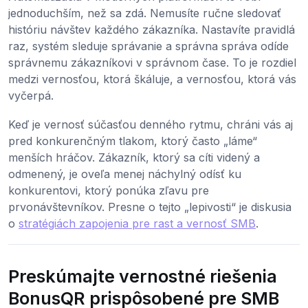
jednoduchším, než sa zdá. Nemusíte ručne sledovať
históriu návštev každého zákazníka. Nastavíte pravidlá
raz, systém sleduje správanie a správna správa odíde
správnemu zákazníkovi v správnom čase. To je rozdiel
medzi vernosťou, ktorá škáluje, a vernosťou, ktorá vás
vyčerpá.
Keď je vernosť súčasťou denného rytmu, chráni vás aj
pred konkurenčným tlakom, ktorý často „láme“
menších hráčov. Zákazník, ktorý sa cíti videný a
odmenený, je oveľa menej náchylný odísť ku
konkurentovi, ktorý ponúka zľavu pre
prvonávštevníkov. Presne o tejto „lepivosti“ je diskusia
o
stratégiách zapojenia pre rast a vernosť SMB
.
Preskúmajte vernostné riešenia
BonusQR prispôsobené pre SMB