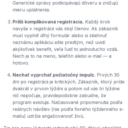
Generické správy podkopávajú dôveru a znižujú
mieru uplatnenia.
Príliš komplikovaná registrácia.
Každý krok
navyše v registrácii vás stojí členov. Ak zákazník
musí vyplniť dlhý formulár alebo si stiahnuť
neznámu aplikáciu ešte predtým, než uvidí
akýkoľvek benefit, veľa ľudí to jednoducho vzdá.
Nech je to na meno, telefón alebo e-mail — a
hotovo.
Nechať vyprchať počiatočný impulz.
Prvých 30
dní po registrácii je kritických. Zákazník, ktorý príde
dvakrát v prvom týždni a potom od vás tri týždne
nič nepočuje, pravdepodobne zabudne, že
program existuje. Načasované pripomenutia podľa
reálnych návštev (nie podľa fixného týždenného e-
mailu) udržia angažovanosť živú.
Tip pre prax: Vytvorte jednoduchý 90-dňový checklist