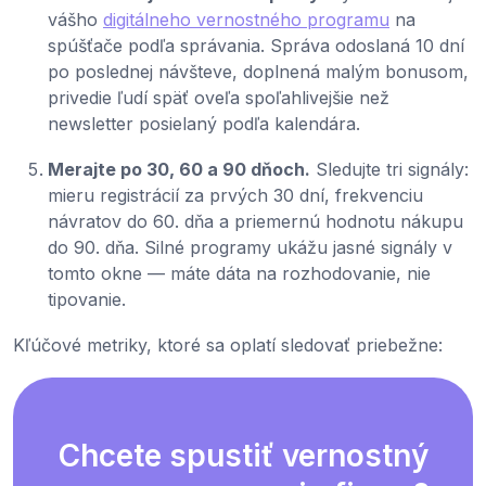
vášho
digitálneho vernostného programu
na
spúšťače podľa správania. Správa odoslaná 10 dní
po poslednej návšteve, doplnená malým bonusom,
privedie ľudí späť oveľa spoľahlivejšie než
newsletter posielaný podľa kalendára.
Merajte po 30, 60 a 90 dňoch.
Sledujte tri signály:
mieru registrácií za prvých 30 dní, frekvenciu
návratov do 60. dňa a priemernú hodnotu nákupu
do 90. dňa. Silné programy ukážu jasné signály v
tomto okne — máte dáta na rozhodovanie, nie
tipovanie.
Kľúčové metriky, ktoré sa oplatí sledovať priebežne:
Chcete spustiť vernostný