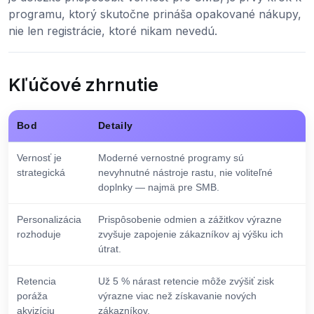
programu, ktorý skutočne prináša opakované nákupy,
nie len registrácie, ktoré nikam nevedú.
Kľúčové zhrnutie
Bod
Detaily
Vernosť je
Moderné vernostné programy sú
strategická
nevyhnutné nástroje rastu, nie voliteľné
doplnky — najmä pre SMB.
Personalizácia
Prispôsobenie odmien a zážitkov výrazne
rozhoduje
zvyšuje zapojenie zákazníkov aj výšku ich
útrat.
Retencia
Už 5 % nárast retencie môže zvýšiť zisk
poráža
výrazne viac než získavanie nových
akvizíciu
zákazníkov.