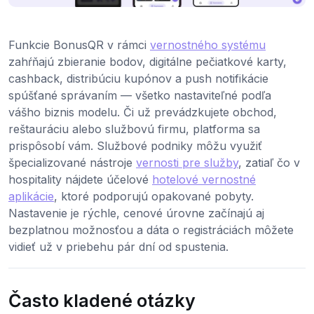
Funkcie BonusQR v rámci
vernostného systému
zahŕňajú zbieranie bodov, digitálne pečiatkové karty,
cashback, distribúciu kupónov a push notifikácie
spúšťané správaním — všetko nastaviteľné podľa
vášho biznis modelu. Či už prevádzkujete obchod,
reštauráciu alebo službovú firmu, platforma sa
prispôsobí vám. Službové podniky môžu využiť
špecializované nástroje
vernosti pre služby
, zatiaľ čo v
hospitality nájdete účelové
hotelové vernostné
aplikácie
, ktoré podporujú opakované pobyty.
Nastavenie je rýchle, cenové úrovne začínajú aj
bezplatnou možnosťou a dáta o registráciách môžete
vidieť už v priebehu pár dní od spustenia.
Často kladené otázky