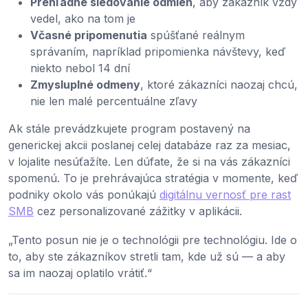
Prehľadné sledovanie odmien
, aby zákazník vždy
vedel, ako na tom je
Včasné pripomenutia
spúšťané reálnym
správaním, napríklad pripomienka návštevy, keď
niekto nebol 14 dní
Zmysluplné odmeny
, ktoré zákazníci naozaj chcú,
nie len malé percentuálne zľavy
Ak stále prevádzkujete program postavený na
generickej akcii poslanej celej databáze raz za mesiac,
v lojalite nesúťažíte. Len dúfate, že si na vás zákazníci
spomenú. To je prehrávajúca stratégia v momente, keď
podniky okolo vás ponúkajú
digitálnu vernosť pre rast
SMB
cez personalizované zážitky v aplikácii.
„Tento posun nie je o technológii pre technológiu. Ide o
to, aby ste zákazníkov stretli tam, kde už sú — a aby
sa im naozaj oplatilo vrátiť.“