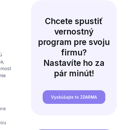
Chcete spustiť
vernostný
program pre svoju
firmu?
ú
Nastavíte ho za
a,
 most
pár minút!
nie
Vyskúšajte to ZDARMA
pre
iou