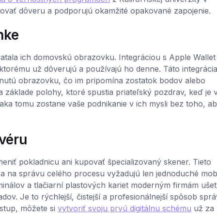
dovať dôveru a podporujú okamžité opakované zapojenie.
nke
pratala ich domovskú obrazovku. Integráciou s Apple Wallet
 ktorému už dôverujú a používajú ho denne. Táto integráci
knutú obrazovku, čo im pripomína zostatok bodov alebo
základe polohy, ktoré spustia priateľský pozdrav, keď je 
ďaka tomu zostane vaše podnikanie v ich mysli bez toho, ab
véru
niť pokladnicu ani kupovať špecializovaný skener. Tieto
 a na správu celého procesu vyžadujú len jednoduché mob
inálov a tlačiarní plastových kariet moderným firmám ušet
dov. Je to rýchlejší, čistejší a profesionálnejší spôsob spr
ístup, môžete si
vytvoriť svoju prvú digitálnu schému
už za 