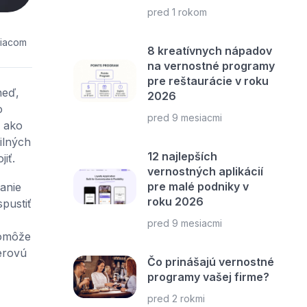
pred 1 rokom
siacom
8 kreatívnych nápadov
na vernostné programy
pre reštaurácie v roku
neď,
2026
o
pred 9 mesiacmi
, ako
ilných
12 najlepších
iť.
vernostných aplikácií
pre malé podniky v
anie
roku 2026
pustiť
pred 9 mesiacmi
pomôže
ierovú
Čo prinášajú vernostné
programy vašej firme?
pred 2 rokmi