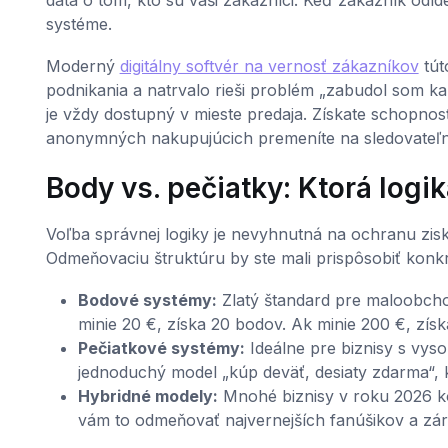
systéme.
Moderný
digitálny softvér na vernosť zákazníkov
tút
podnikania a natrvalo rieši problém „zabudol som k
je vždy dostupný v mieste predaja. Získate schopnosť
anonymných nakupujúcich premeníte na sledovateľn
Body vs. pečiatky: Ktorá log
Voľba správnej logiky je nevyhnutná na ochranu zis
Odmeňovaciu štruktúru by ste mali prispôsobiť ko
Bodové systémy:
Zlatý štandard pre maloobchod
minie 20 €, získa 20 bodov. Ak minie 200 €, zís
Pečiatkové systémy:
Ideálne pre biznisy s vyso
jednoduchý model „kúp deväť, desiaty zdarma“,
Hybridné modely:
Mnohé biznisy v roku 2026 ko
vám to odmeňovať najvernejších fanúšikov a zár