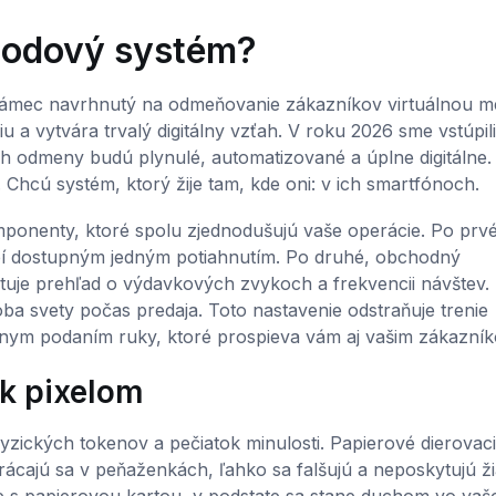
 bodový systém?
rámec navrhnutý na odmeňovanie zákazníkov virtuálnou 
 a vytvára trvalý digitálny vzťah. V roku 2026 sme vstúpil
 ich odmeny budú plynulé, automatizované a úplne digitálne.
 Chcú systém, ktorý žije tam, kde oni: v ich smartfónoch.
ponenty, ktoré spolu zjednodušujú vaše operácie. Po prvé
obí dostupným jedným potiahnutím. Po druhé, obchodný
ytuje prehľad o výdavkových zvykoch a frekvencii návštev.
a svety počas predaja. Toto nastavenie odstraňuje trenie
lnym podaním ruky, ktoré prospieva vám aj vašim zákazní
 k pixelom
yzických tokenov a pečiatok minulosti. Papierové dierovac
Strácajú sa v peňaženkách, ľahko sa falšujú a neposkytujú ž
íde s papierovou kartou, v podstate sa stane duchom vo va