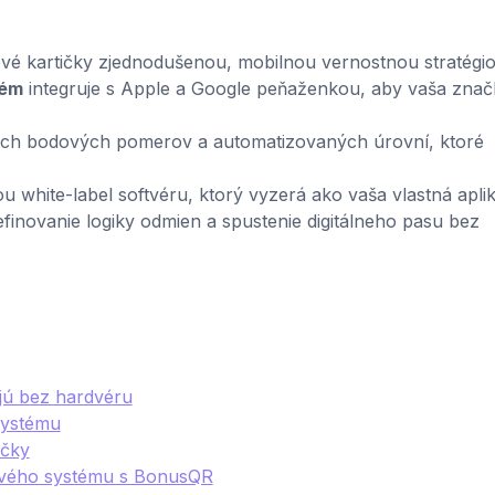
vé kartičky zjednodušenou, mobilnou vernostnou stratégio
tém
integruje s Apple a Google peňaženkou, aby vaša znač
ných bodových pomerov a automatizovaných úrovní, ktoré
 white-label softvéru, ktorý vyzerá ako vaša vlastná aplik
inovanie logiky odmien a spustenie digitálneho pasu bez
jú bez hardvéru
systému
ačky
ového systému s BonusQR