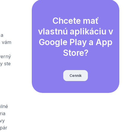
Chcete mať
vlastnú aplikáciu v
 a
Google Play a App
a vám
Store?
verný
y ste
Cenník
ilné
ria
ávy
pár