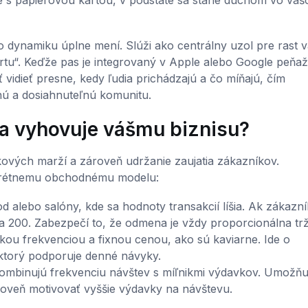
o dynamiku úplne mení. Slúži ako centrálny uzol pre rast 
artu“. Keďže pas je integrovaný v Apple alebo Google peňa
 vidieť presne, kedy ľudia prichádzajú a čo míňajú, čím
ú a dosiahnuteľnú komunitu.
ika vyhovuje vášmu biznisu?
kových marží a zároveň udržanie zaujatia zákazníkov.
nkrétnemu obchodnému modelu:
 alebo salóny, kde sa hodnoty transakcií líšia. Ak zákazní
ka 200. Zabezpečí to, že odmena je vždy proporcionálna tr
kou frekvenciou a fixnou cenou, ako sú kaviarne. Ide o
 ktorý podporuje denné návyky.
mbinujú frekvenciu návštev s míľnikmi výdavkov. Umožňu
oveň motivovať vyššie výdavky na návštevu.