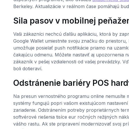
Berkeley. Aktualizácie v reálnom čase pomáhajú bu
Sila pasov v mobilnej peňaže
Vaši zákazníci nechcú ďalšiu aplikáciu, ktorá by za
Google Wallet umiestnite svoju značku do priestoru,
umožňuje posielať push notifikácie priamo na uzam
čakajúcu odmenu. Môžete nastaviť aj upozornenia na 
zákazník v pešej vzdialenosti od vašej prevádzky. V
boli dotieraví.
Odstránenie bariéry POS hard
Na presun vernostného programu online nemusíte me
systémy fungujú popri vašom existujúcom nastavení
zariadenie. Odstránením potreby proprietárnych term
softvérové riešenia tisíce eur ročných režijných nákla
vášho rastu. Ak ste pripravení modernizovať svoj pr