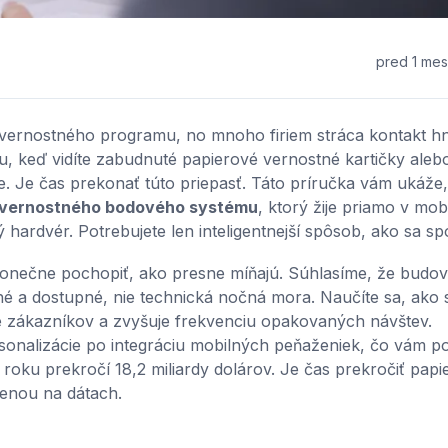
pred 1 me
 vernostného programu, no mnoho firiem stráca kontakt h
u, keď vidíte zabudnuté papierové vernostné kartičky aleb
. Je čas prekonať túto priepasť. Táto príručka vám ukáže
o vernostného bodového systému
, ktorý žije priamo v mob
rdvér. Potrebujete len inteligentnejší spôsob, ako sa spoj
a konečne pochopiť, ako presne míňajú. Súhlasíme, že budov
hé a dostupné, nie technická nočná mora. Naučíte sa, ako s
ie zákazníkov a zvyšuje frekvenciu opakovaných návštev.
ersonalizácie po integráciu mobilných peňaženiek, čo vám 
 roku prekročí 18,2 miliardy dolárov. Je čas prekročiť pap
ženou na dátach.