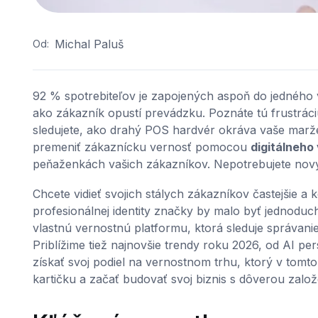
Michal Paluš
Od:
92 % spotrebiteľov je zapojených aspoň do jedného
ako zákazník opustí prevádzku. Poznáte tú frustráci
sledujete, ako drahý POS hardvér okráva vaše marže
premeniť zákaznícku vernosť pomocou
digitálneh
peňaženkách vašich zákazníkov. Nepotrebujete nový ha
Chcete vidieť svojich stálych zákazníkov častejšie 
profesionálnej identity značky by malo byť jednoduc
vlastnú vernostnú platformu, ktorá sleduje správan
Priblížime tiež najnovšie trendy roku 2026, od AI p
získať svoj podiel na vernostnom trhu, ktorý v tomto
kartičku a začať budovať svoj biznis s dôverou zalo