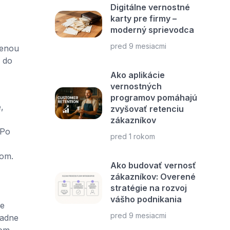
Digitálne vernostné
karty pre firmy –
moderný sprievodca
pred 9 mesiacmi
menou
i do
Ako aplikácie
vernostných
programov pomáhajú
,
zvyšovať retenciu
zákazníkov
 Po
pred 1 rokom
kom.
Ako budovať vernosť
zákazníkov: Overené
stratégie na rozvoj
vášho podnikania
ie
pred 9 mesiacmi
iadne
šom