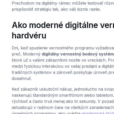
Prechodom na digitálny rámec môžete testovať rôzne m
prispôsobiť stratégiu tak, ako váš biznis rastie.
Ako moderné digitálne ve
hardvéru
Dni, keď spustenie vernostného programu vyžadovalo
preč. Moderný
digitálny vernostný bodový systém
ktoré už s vašimi zákazníkmi nosíte vo vreckách. Pr
medzi fyzickou interakciou vo vašej predajni a digitá
tradičných systémov a zároveň poskytuje úroveň pre
dosiahnuť.
Keď zákazník uskutoční nákup, jednoducho na svojom
naskenujú štandardným smartfónom alebo tabletom. 
rýchlosť a často trvá menej ako tri sekundy. V poza
aktualizujú v reálnom čase na všetkých zariadeniac
úspešných programov, ako uvádza
akademická štúd