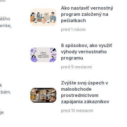
Ako nastaviť vernostný
program založený na
vášho
pečiatkach
ženke,
pred 1 rokom
8 spôsobov, ako využiť
výhody vernostného
programu
pred 9 mesiacmi
Zvýšte svoj úspech v
k
maloobchode
žbám.
prostredníctvom
zapájania zákazníkov
pred 10 mesiacmi
je