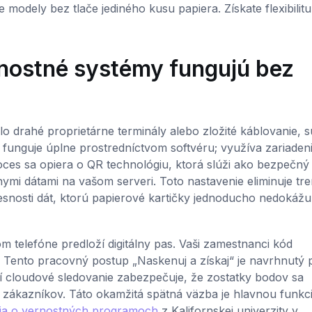
odely bez tlače jediného kusu papiera. Získate flexibilitu
rnostné systémy fungujú bez
 drahé proprietárne terminály alebo zložité káblovanie, s
funguje úplne prostredníctvom softvéru; využíva zariadeni
oces sa opiera o QR technológiu, ktorá slúži ako bezpečný
lnymi dátami na vašom serveri. Toto nastavenie eliminuje tre
snosti dát, ktorú papierové kartičky jednoducho nedokážu
 telefóne predloží digitálny pas. Vaši zamestnanci kód
Tento pracovný postup „Naskenuj a získaj“ je navrhnutý 
dí cloudové sledovanie zabezpečuje, že zostatky bodov sa
h zákazníkov. Táto okamžitá spätná väzba je hlavnou funkc
ia o vernostných programoch
z Kalifornskej univerzity v