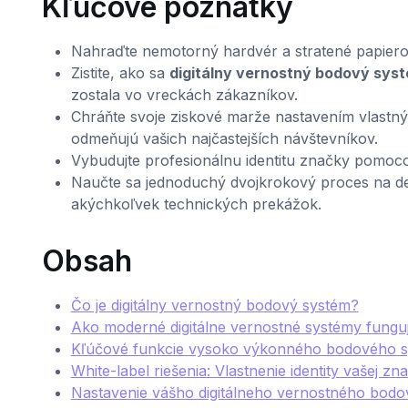
Kľúčové poznatky
Nahraďte nemotorný hardvér a stratené papiero
Zistite, ako sa
digitálny vernostný bodový sys
zostala vo vreckách zákazníkov.
Chráňte svoje ziskové marže nastavením vlast
odmeňujú vašich najčastejších návštevníkov.
Vybudujte profesionálnu identitu značky pomocou
Naučte sa jednoduchý dvojkrokový proces na def
akýchkoľvek technických prekážok.
Obsah
Čo je digitálny vernostný bodový systém?
Ako moderné digitálne vernostné systémy fungu
Kľúčové funkcie vysoko výkonného bodového 
White-label riešenia: Vlastnenie identity vašej zn
Nastavenie vášho digitálneho vernostného bod