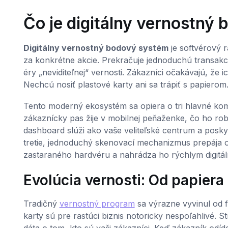
Čo je digitálny vernostný
Digitálny vernostný bodový systém
je softvérový 
za konkrétne akcie. Prekračuje jednoduchú transakciu
éry „neviditeľnej“ vernosti. Zákazníci očakávajú, že
Nechcú nosiť plastové karty ani sa trápiť s papierom.
Tento moderný ekosystém sa opiera o tri hlavné kom
zákaznícky pas žije v mobilnej peňaženke, čo ho r
dashboard slúži ako vaše veliteľské centrum a posk
tretie, jednoduchý skenovací mechanizmus prepája ob
zastaraného hardvéru a nahrádza ho rýchlym digitá
Evolúcia vernosti: Od papiera
Tradičný
vernostný program
sa výrazne vyvinul od f
karty sú pre rastúci biznis notoricky nespoľahlivé. 
dáta o tom, kto sú vaši zákazníci. Keď zákazník od